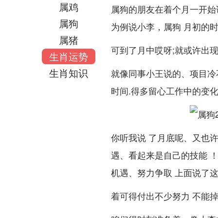
属鸡
属狗的朋友在着个月一开始
属狗
为例说小李，属狗 月初的
属猪
可到了月中哎呀;就或许出
生肖运势
生肖知识
就像同事小王说的、项目冷不
时间.得多留心工作中的变化
你听我说 了月底呢、又也
遇、看起来是自己的技能 
机遇、努力争取 上面说了
着可得付出不少努力 不能