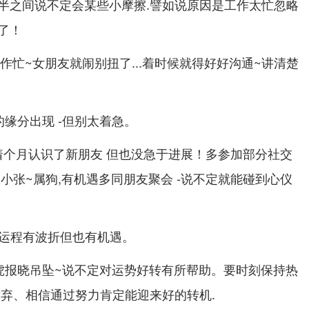
半之间说不定会某些小摩擦.譬如说原因是工作太忙忽略
了！
工作忙~女朋友就闹别扭了...着时候就得好好沟通~讲清楚
的缘分出现 -但别太着急。
~着个月认识了新朋友 但也没急于进展！多参加部分社交
小张~属狗,有机遇多同朋友聚会 -说不定就能碰到心仪
 着运程有波折但也有机遇。
福虎报晓吊坠~说不定对运势好转有所帮助。要时刻保持热
放弃、相信通过努力肯定能迎来好的转机.