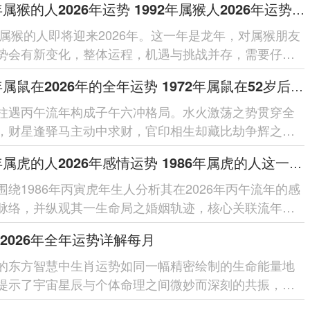
1992年属猴的人2026年运势 1992年属猴人2026年运势及运程
2年属猴的人即将迎来2026年。这一年是龙年，对属猴朋友
势会有新变化，整体运程，机遇与挑战并存，需要仔细
每个在领域的细节。整体运势...
1972年属鼠在2026年的全年运势 1972年属鼠在52岁后的运气
柱遇丙午流年构成子午六冲格局。水火激荡之势贯穿全
，财星逢驿马主动中求财，官印相生却藏比劫争辉之
借太岁相合之力可缓冲突，于...
1986年属虎的人2026年感情运势 1986年属虎的人这一生婚姻怎么样
围绕1986年丙寅虎年生人分析其在2026年丙午流年的感
脉络，并纵观其一生命局之婚姻轨迹，核心关联流年干
局之作用、夫妻宫动之...
2026年全年运势详解每月
的东方智慧中生肖运势如同一幅精密绘制的生命能量地
提示了宇宙星辰与个体命理之间微妙而深刻的共振，对
人来讲踏入2026丙午...