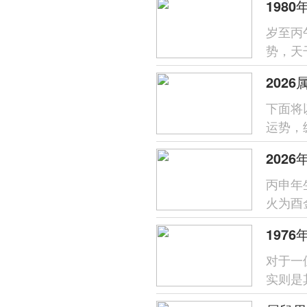
岁至丙
势，天
喜火的
202
下面将
运势，
易惹是
丙申年
火为酉
过需防
197
对于一
实则是
主，生