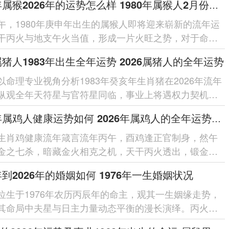
1980年属猴2026年的运势怎么样 1980年属猴人2月份运程
午，1980年庚申年出生的属猴人即将迎来崭新的流年运
干丙火与地支午火当值，形成一片火旺之势，对于命局
猴人来讲此为奋发有为的机...
6属猪人1983年出生全年运势 2026属猪人的全年运势
以命理专业视角分析1983年癸亥年生肖猪在2026年流年
纵观全年天符星与官符星同临，事业上将遇权力契机却
非；天财星暗合太岁，财运...
2026年属鸡人健康运势如何 2026年属鸡人的全年运势如何
生肖鸡健康流年箴言流年丙午，酉鸡逢正官制身，然午
金之七杀，暗藏金火相克之机，天干丙火透出，锻金太
心肺燥热、炎症突发，幸有「龙...
6年到2026年的婚姻如何 1976年一生婚姻状况
位生于1976年农历丙辰年的命主，观其一生姻缘走势，
其命局中夫星与日主力量动态平衡的漫长演绎。丙火日
于辰月食神当令，看似性情...