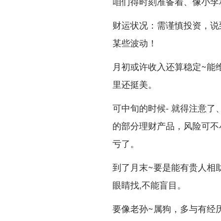
咱们得时刻准备着、像小李
财运状况：需谨慎投资，说
某些波动！
月初或许收入还算稳定~能
里还挺美。
可中旬的时候- 就得注意
的部分理财产品，风险可不
亏了。
到了月末~要是能有贵人相
眼睛找,不能盲目。
要像老孙~属狗，多与有经历