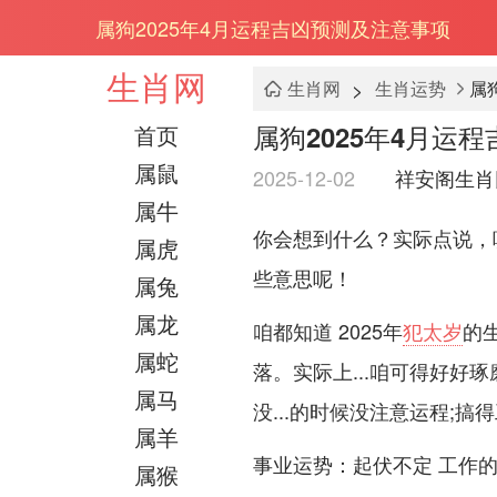
属狗2025年4月运程吉凶预测及注意事项
生肖网
>
生肖网
生肖运势
属
属狗2025年4月运
首页
属鼠
2025-12-02
祥安阁生肖
属牛
你会想到什么？实际点说，哎
属虎
些意思呢！
属兔
属龙
咱都知道 2025年
犯太岁
的
属蛇
落。实际上...咱可得好好琢
属马
没...的时候没注意运程;
属羊
事业运势：起伏不定 工作
属猴