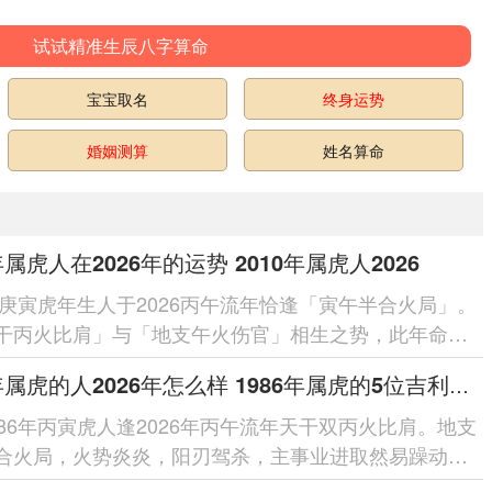
试试精准生辰八字算命
宝宝取名
终身运势
婚姻测算
姓名算命
年属虎人在2026年的运势 2010年属虎人2026
0年庚寅虎年生人于2026丙午流年恰逢「寅午半合火局」。
干丙火比肩」与「地支午火伤官」相生之势，此年命局
火通明」之象，主聪慧...
1986年属虎的人2026年怎么样 1986年属虎的5位吉利数字
986年丙寅虎人逢2026年丙午流年天干双丙火比肩。地支
合火局，火势炎炎，阳刃驾杀，主事业进取然易躁动；
克，需防破耗；健康留意心火过...