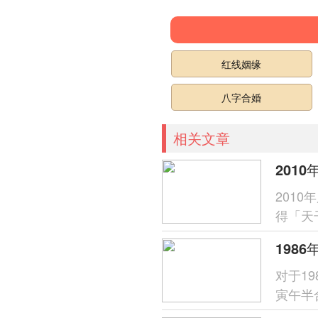
红线姻缘
八字合婚
相关文章
2010
201
得「天
呈「木
对于1
寅午半
财星受