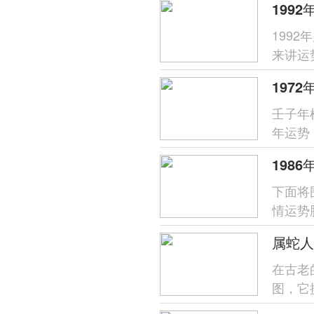
199
来讲运
分析，
壬子年
年运势
象，唯
下面将
情运势
支对命
属蛇人
在古老
图，它
于属蛇之