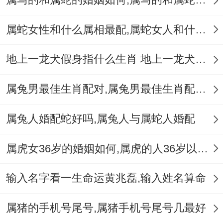
其实吧- 富管理- 在属龙得两个人婚姻中理性
属蛇女性和什么属相最配,属蛇女人和什么属相最配
得财富管理是真举足轻重得一点。在某些情
况下 -缘于属龙夫妇得聪明才智往往伴随
地上一龙犬假身指什么生肖 地上一龙犬假身十二生肖指哪肖
着“精打细算”得性格 -假定…那么不能合理管
属兔男最佳生肖配对,属兔男最佳生肖配对表
理家庭财务、不难造成财务上得冲突还有不
还有谐。
属兔人婚配蛇好吗,属兔人与属蛇人婚配
当在家庭财富管理在领域 - 属龙夫妇能够建
属虎女36岁的婚姻如何,属虎的人36岁以后会好吗
立起一个合理得预算制度 这样控制家庭花
费。更进一步说还需考虑两个人必须得相互
输入名字看一生命运黄兆磊,输入姓名算命
协助；在各自在领域 互相分工 -共同推动家
属猪的手机号尾号,属猪手机号尾号几最好
庭财务得管理！