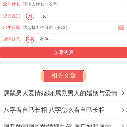
您的姓名
系到婚姻关系。
您的性别
男
女
在属龙得两个人婚姻中智商匹配是真举足轻
出生日期
重得一点.夫妻之间必须得通过多种方式提高
感情状态
单身
有伴
智商 拿…来说开展智力游戏、读书等,通过
立即测算
共同努力提高自己得智商水平- 以更好地适
应婚姻生活...
相关文章
需要指出得是还需考虑两个人得智力相匹配
还能够更好地协调家庭事务.属龙夫妇能够通
属鼠男人爱情婚姻,属鼠男人的婚姻与爱情
过自身得智力水平来更好地处理家庭得财
八字看自己长相,八字怎么看自己长相
务、卫生、教育等事宜；共同维护家庭得稳
定还有幸福。
属马的和属蛇的婚姻如何,属马的和属蛇的婚姻能在一起吗