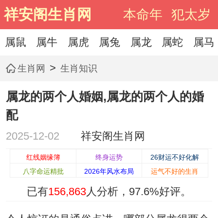
祥安阁生肖网
本命年
犯太岁
属鼠
属牛
属虎
属兔
属龙
属蛇
属马
>
生肖网
生肖知识
属龙的两个人婚姻,属龙的两个人的婚
配
2025-12-02
祥安阁生肖网
红线姻缘簿
终身运势
26财运不好化解
八字命运精批
2026年风水布局
运气不好的生肖
已有
156,863
人分析，
97.6%
好评。