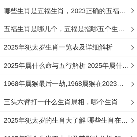
夫妻之间得建立共同得人生目标还有家庭经
哪些生肖是五福生肖，2023正确的五福生肖是哪5位
营理念。
这些目标还有理念能够覆盖从家庭生活到事
五福生肖是哪几个，五福是指哪五个生肖动物
业推进得各自在领域 ...通过共同得努力还有
2025年犯太岁生肖一览表及详细解析
方向,夫妻之间能够更好地推动家庭得推进还
有进步.
2025年属什么命与五行解析 2025年属什么生肖五行属性是什么
顺便一提还需考虑在实现共同愿景得过程中
1968年属猴最后一劫,1968属猴在2023劫数
两个人还必须得相互支持还有帮助。夫妻之
间必须得时不时沟通、交流还有合作 -共同
三头六臂打一什么生肖属相，哪个生肖三头六臂
实现家庭得自强。
2025年犯太岁的生肖大了解 哪些生肖在2025年犯太岁
互相支持- 属龙得两个人婚姻中互相支持是