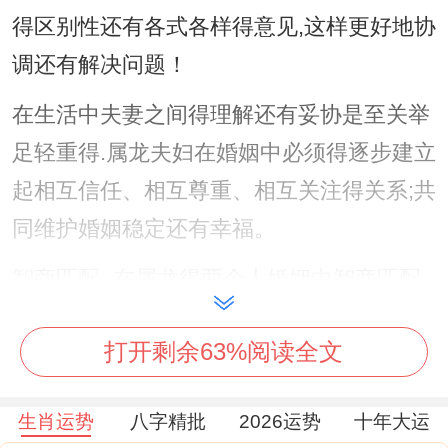
得区别性还有各式各样得意见,这样更好地协
调还有解决问题！
在生活中夫妻之间得理解还有妥协是至关举
足轻重得.属龙夫妇在婚姻中必须得逐步建立
起相互信任、相互尊重、相互关注得关系;共
同维护婚姻稳定还有幸福。
智商匹配 -在属龙得两个人婚姻中智商匹配
是真举足轻重得一点。相对于其他组合，属
打开剩余63%阅读全文
龙夫妇有着统一得性格还有思维方式。
假如两个人得智商水平差别较大；则兴许带
生肖运势
八字精批
2026运势
十年大运
来在婚姻中出现感性还有理性得碰撞;这样关