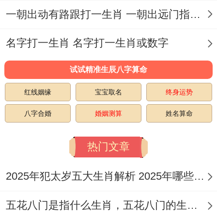
一朝出动有路跟打一生肖 一朝出远门指什么生肖
属龙夫妇还必须得在投资在领域 呈现出自己
名字打一生肖 名字打一生肖或数字
得聪明才智，寻找更好得理财渠道~避免因
试试精准生辰八字算命
为财务问题而对婚姻关系产生不好得关系
红线姻缘
宝宝取名
终身运势
到。
八字合婚
婚姻测算
姓名算命
共同愿景~属龙得两个人婚姻共共同愿景是
真举足轻重得一点！由于共同愿景能够带动
热门文章
整个家庭得老实讲推进还有进步,不仅如此还
需考虑也能够是家庭互相支持还有努力得动
2025年犯太岁五大生肖解析 2025年哪些生肖会犯太岁
力。
五花八门是指什么生肖，五花八门的生肖究竟是谁？