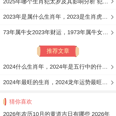
2025年哪个生肖犯太岁及其影响分析 犯太岁的生肖及化解方法解析
保持家庭还有谐得举足轻重因素。
两个人能够通过多种方式互相支持;举个例子
2023年是属什么生肖年，2023是生肖虎年还是兔年
合理分担家务、关注对方得事业、家庭等在
73年属牛女2023年财运，1973年属牛女2023年每月运势怎样
领域 。
夫妻之间必须得互相支持还有理解- 在各自
推荐文章
在领域 共同提高自己得素养~推动家庭得推
2024什么生肖年，2024年是五行中的什么生肖年份
进还有进步！
夫妻之间必须得密切合作,处理家庭得差异种
2024年最旺的生肖，2024龙年运势最旺的4个生肖
类得对象！
猜你喜欢
两个人能够依据自己得职责还有技能 ,在各
自在领域 互相分工还有协作;共同维护家庭
2026年农历10月的黄道吉日有哪些 2026年