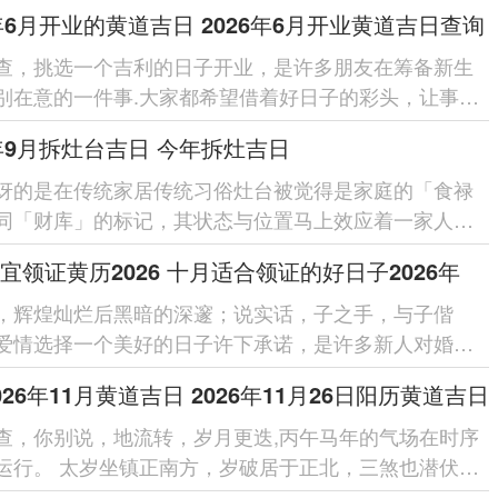
重，更是对宝宝以后...
6年6月开业的黄道吉日 2026年6月开业黄道吉日查询
查，挑选一个吉利的日子开业，是许多朋友在筹备新生
别在意的一件事.大家都希望借着好日子的彩头，让事业
始就顺风顺水、红红火...
6年9月拆灶台吉日 今年拆灶吉日
讶的是在传统家居传统习俗灶台被觉得是家庭的「食禄
同「财库」的标记，其状态与位置马上效应着一家人的
势。 当要进行拆...
宜领证黄历2026 十月适合领证的好日子2026年
，辉煌灿烂后黑暗的深邃；说实话，子之手，与子偕
爱情选择一个美好的日子许下承诺，是许多新人对婚姻
开端，岁月流转，吉日良辰为这份承诺...
026年11月黄道吉日 2026年11月26日阳历黄道吉日
查，你别说，地流转，岁月更迭,丙午马年的气场在时序
运行。 太岁坐镇正南方，岁破居于正北，三煞也潜伏于
这所有共同勾勒出2026年11...