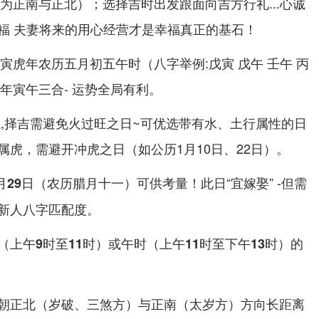
年为正南与正北）；选择吉时出发跟面向吉方行礼...心诚
福 夫妻将来的用心经营才是幸福真正的基石！
戊寅虎年农历五月初五午时（八字举例:戊寅 戊午 壬午 丙
流年寅午三合- 运势全局有利。
炽,择吉需避免火过旺之日~可优选带有水、土行属性的日
虎，需避开冲虎之日（如公历1月10日、22日）。
可供考量！此日“宜嫁娶” -但需
1月29日（农历腊月十一）
新人八字匹配度。
的
（上午9时至11时）或午时（上午11时至下午13时）
朝正北（岁破、三煞方）与正南（太岁方）方向长距离