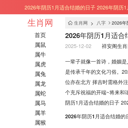
2026年阴历1月适合结婚的日子 2026年阴历
生肖网
>
生肖网
八字
2026
2026年阴历1月适合
首页
属鼠
2025-12-02
祥安阁生肖
属牛
一辈子就像一首诗，婚姻是
属虎
是传承千年的文化习俗。20
属兔
位亦在北方 择吉时需格外
属龙
个充斥祝福的开端~将来和
属蛇
属马
阴历1月适合结婚的日子 2
属羊
2026年阴历1月适合结婚的
属猴