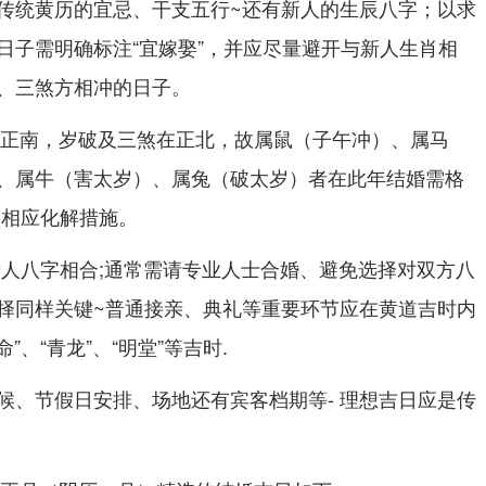
传统黄历的宜忌、干支五行~还有新人的生辰八字；以求
日子需明确标注“宜嫁娶”，并应尽量避开与新人生肖相
、三煞方相冲的日子。
岁在正南，岁破及三煞在正北，故属鼠（子午冲）、属马
、属牛（害太岁）、属兔（破太岁）者在此年结婚需格
取相应化解措施。
新人八字相合;通常需请专业人士合婚、避免选择对双方八
择同样关键~普通接亲、典礼等重要环节应在黄道吉时内
命”、“青龙”、“明堂”等吉时.
候、节假日安排、场地还有宾客档期等- 理想吉日应是传