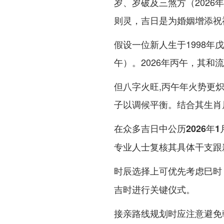
岁、岁破及三煞方（2026
则灵，吉日是为婚姻增添祝
假设一位新人生于1998年
午）。2026年丙午，其和
但八字火旺,丙午年火势更
子以调候平衡。结合其生肖属
在众多吉日中
公历2026年
专业人士复核其具体干支跟
时辰选择上可优先考虑
巳时
吉时进行关键仪式。
接亲路线规划时应注意避免