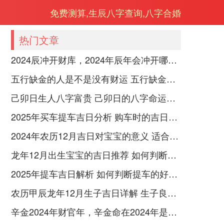
免费测算,生辰八字查询,八字合婚
热门文章
2024辰冲开财库，2024年辰年会冲开哪些人的财库
五行缺金的人是不是没有财运 五行缺金的人命运好不好
己卯日生人八字富贵 己卯日的八字命运如何
2025年买车提车吉日分析 购车时的吉日与禁忌
2024年农历12月吉日对宝宝的意义 适合龙年宝宝出生的日子有哪些
龙年12月出生宝宝的吉日推荐 如何判断吉日是否适合宝宝
2025年提车吉日解析 如何判断提车的好日子
农历甲辰龙年12月生子吉日详解 生子良辰的影响因素
辛金2024年财官年，辛金命在2024年是财官年还是财印年