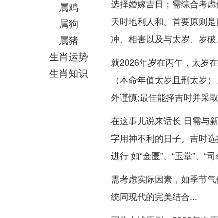
选择婚嫁吉日；需综合考虑
属鸡
天时地利人和。首要原则是
属狗
冲、相害以及与太岁、岁破
属猪
生肖运势
就2026年岁在丙午，太
生肖知识
（本命年值太岁且刑太岁）
外谨慎;最佳能择吉时并采
在这事儿说来话长 日需与
字用神不利的日子。吉时选
进行 如“金匮”、“玉堂”、“司
需考虑实际因素，如季节气
统同现代的完美结合...