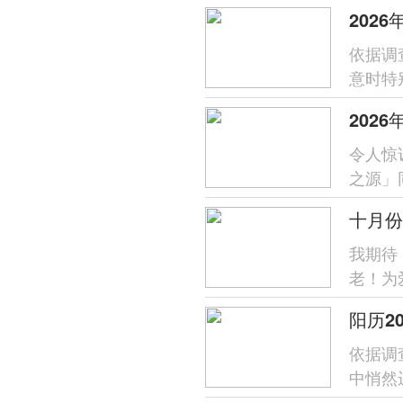
利的尊
202
依据调
意时特
从一开
202
令人惊
之源」
健康跟运
十月份
我期待
老！为
的珍重
阳历2
依据调
中悄然
北方；在