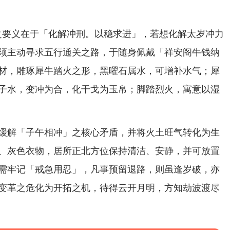
6年之要义在于「化解冲刑。以稳求进」，若想化解太岁冲力
须主动寻求五行通关之路，于随身佩戴「祥安阁牛钱纳
材，雕琢犀牛踏火之形，黑曜石属水，可增补水气；犀
子水，变冲为合，化干戈为玉帛；脚踏烈火，寓意以湿
缓解「子午相冲」之核心矛盾，并将火土旺气转化为生
、灰色衣物，居所正北方位保持清洁、安静，并可放置
需牢记「戒急用忍」，凡事预留退路，则虽逢岁破，亦
变革之危化为开拓之机，待得云开月明，方知劫波渡尽