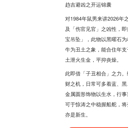
趋吉避凶之开运锦囊
对1984年鼠男来讲202
及「伤官见官」之凶性，即
宝吊坠」，此物以黑曜石为
牛为丑土之象，能合住年支
土泄火生金，平抑炎燥。
此即借「子丑相合」之力。
财之机，日常可多着蓝、黑
金属圆形饰物以生水，行事
可于惊涛之中稳握船舵，将
亦是新生。