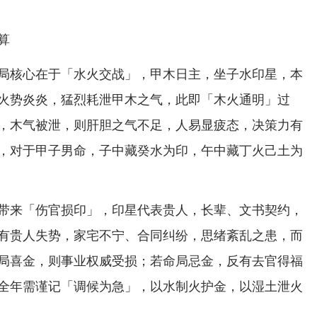
算
局核心在于「水火交战」，甲木日主，坐子水印星，本
火势炎炎，猛烈耗泄甲木之气，此即「木火通明」过
，木气被泄，则肝胆之气不足，人易显疲态，决策力有
，对于甲子男命，子中藏癸水为印，午中藏丁火己土为
带来「伤官损印」，印星代表贵人，长辈、文书契约，
有贵人失势，家宅不宁、合同纠纷，思绪紊乱之患，而
局喜金，则事业权威受损；若命局忌金，反有去官得福
全年需谨记「调候为急」，以水制火护金，以湿土泄火