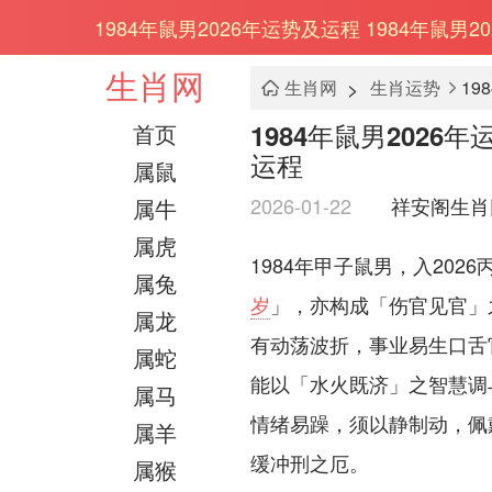
1984年鼠男2026年运势及运程 1984年鼠男
生肖网
>
生肖网
生肖运势
1984年鼠男2026
首页
运程
属鼠
2026-01-22
祥安阁生肖
属牛
属虎
1984年甲子鼠男，入20
属兔
岁
」，亦构成「伤官见官」
属龙
有动荡波折，事业易生口舌
属蛇
能以「水火既济」之智慧调
属马
情绪易躁，须以静制动，佩
属羊
缓冲刑之厄。
属猴