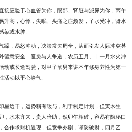
直接应验于心血管为你，眼部、肾脏与泌尿为你，丙午
易升高，心悸，失眠、头痛之症频发，子水受冲，肾水
感染或水肿。
气躁，易怒冲动，决策常欠周全，从而引发人际冲突甚
外留意安全，避免与人争道，农历五月、十一月水火冲
活动或长途驾驶，对甲子鼠男来讲本年修身养性为第一
性活动以平心静气。
印星透干，运势稍有缓与，利于制定计划，但寅木生
卯，水木齐来，贵人暗助，然卯午相破，容易有隐秘口
，合作求财机遇现，但竞争亦剧，谨防破财，四月乙