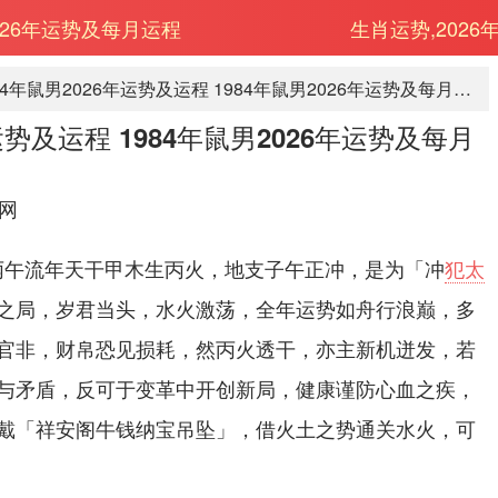
2026年运势及每月运程
生肖运势,2026
1984年鼠男2026年运势及运程 1984年鼠男2026年运势及每月运程
年运势及运程 1984年鼠男2026年运势及每月
网
26丙午流年天干甲木生丙火，地支子午正冲，是为「冲
犯太
之局，岁君当头，水火激荡，全年运势如舟行浪巅，多
官非，财帛恐见损耗，然丙火透干，亦主新机迸发，若
与矛盾，反可于变革中开创新局，健康谨防心血之疾，
戴「祥安阁牛钱纳宝吊坠」，借火土之势通关水火，可