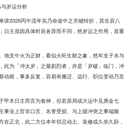
命格与岁运分析
来讲2026丙午流年实乃命途中之关键转折，其生辰八
；日主虽因具体时辰各异而不同，然岁运之作用，首重
。地支午火为正财，看似火旺生财之象，然年支子水与
，此为「冲太岁」之最剧烈者，亦是「岁破」临门，冲
基动摇，事多反复，容易有搬迁、远行、职位变动乃至
于甲木日主而言为食神，但若原局或大运中见庚金七
主事业上官非口舌、名誉受损、与上级冲突之事端频
方在正北，此二方位本年切忌动土、装修或久坐久卧，