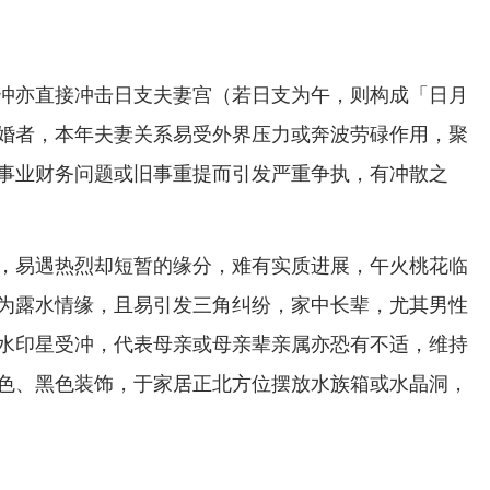
冲亦直接冲击日支夫妻宫（若日支为午，则构成「日月
婚者，本年夫妻关系易受外界压力或奔波劳碌作用，聚
事业财务问题或旧事重提而引发严重争执，有冲散之
，易遇热烈却短暂的缘分，难有实质进展，午火桃花临
为露水情缘，且易引发三角纠纷，家中长辈，尤其男性
水印星受冲，代表母亲或母亲辈亲属亦恐有不适，维持
色、黑色装饰，于家居正北方位摆放水族箱或水晶洞，