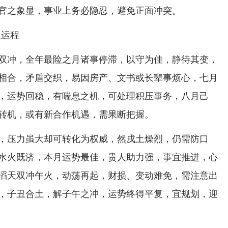
官之象显，事业上务必隐忍，避免正面冲突。
双冲，全年最险之月诸事停滞，以守为佳，静待其变，
相合，矛盾交织，易因房产、文书或长辈事烦心，七月
，运势回稳，有喘息之机，可处理积压事务，八月己
转机，或有新合作机遇，需果断把握。
，压力虽大却可转化为权威，然戌土燥烈，仍需防口
水火既济，本月运势最佳，贵人助力强，事宜推进，心
滔天双冲午火，动荡再起，财损、变动难免，需注意出
，子丑合土，解子午之冲，运势终得平复，宜规划，迎