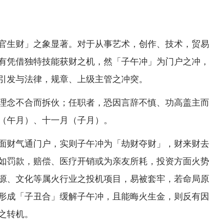
官生财」之象显著。对于从事艺术，创作、技术，贸易
有凭借独特技能获财之机，然「子午冲」为门户之冲，
引发与法律，规章、上级主管之冲突。
理念不合而拆伙；任职者，恐因言辞不慎、功高盖主而
（午月）、十一月（子月）。
面财气通门户，实则子午冲为「劫财夺财」，财来财去
如罚款，赔偿、医疗开销或为亲友所耗，投资方面火势
源、文化等属火行业之投机项目，易被套牢，若命局原
形成「子丑合」缓解子午冲，且能晦火生金，则反有因
之转机。