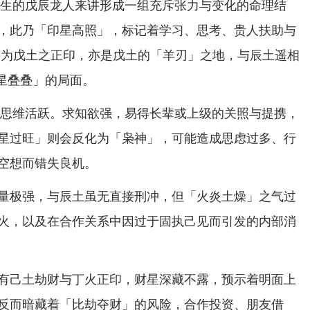
年出生的戊辰龙人来讲形成一组充斥张力与变化的命理结
，此乃「印星高照」，标记着学习、思考、贵人扶助与
火为戊土之正印，亦是戊土的「羊刃」之地，与辰土遥相
印星叠叠」的局面。
6年思维活跃。求知欲强，易得长辈或上级的关照与提携，
星过旺」则会反化为「枭神」，可能造成思虑过多、行
空想而错失良机。
量极强，与辰土虽无直接刑冲，但「火炎土燥」之气过
火，以及在合作关系中因过于固执己见而引发的内部消
有己土劫财与丁火正印，财星深藏不露，预示着明面上
反而暗藏着「比劫夺财」的风险，合作投资、朋友借