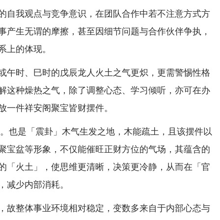
的自我观点与竞争意识，在团队合作中若不注意方式方
事产生无谓的摩擦，甚至因细节问题与合作伙伴争执，
系上的体现。
或午时、巳时的戊辰龙人火土之气更炽，更需警惕性格
解这种燥热之气，除了调整心态、学习倾听，亦可在办
放一件祥安阁聚宝皆财摆件。
财位。也是「震卦」木气生发之地，木能疏土，且该摆件以
聚宝盆等形象，不仅能催旺正财方位的气场，其蕴含的
的「火土」，使思维更清晰，决策更冷静，从而在「官
，减少内部消耗。
，故整体事业环境相对稳定，变数多来自于内部心态与