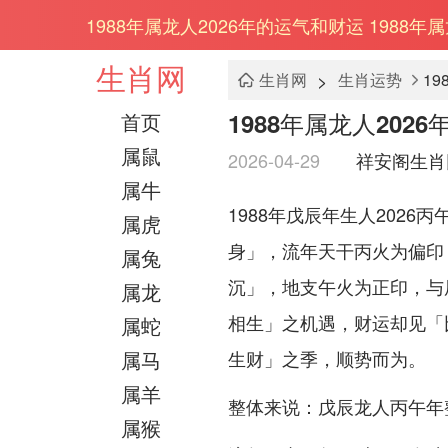
1988年属龙人2026年的运气和财运 1988
生肖网
>
生肖网
生肖运势
1
1988年属龙人202
首页
属鼠
2026-04-29
祥安阁生肖
属牛
1988年戊辰年生人202
属虎
身」，流年天干丙火为偏印
属兔
沉」，地支午火为正印，与
属龙
相生」之机遇，财运却见「
属蛇
属马
生财」之季，顺势而为。
属羊
整体来说：戊辰龙人丙午年
属猴