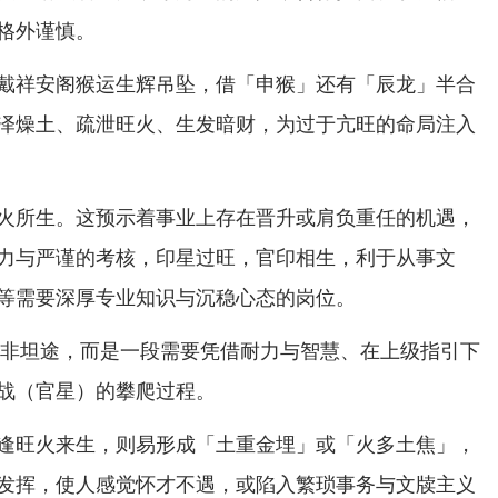
格外谨慎。
戴祥安阁猴运生辉吊坠，借「申猴」还有「辰龙」半合
泽燥土、疏泄旺火、生发暗财，为过于亢旺的命局注入
火所生。这预示着事业上存在晋升或肩负重任的机遇，
力与严谨的考核，印星过旺，官印相生，利于从事文
等需要深厚专业知识与沉稳心态的岗位。
年并非坦途，而是一段需要凭借耐力与智慧、在上级指引下
战（官星）的攀爬过程。
逢旺火来生，则易形成「土重金埋」或「火多土焦」，
发挥，使人感觉怀才不遇，或陷入繁琐事务与文牍主义