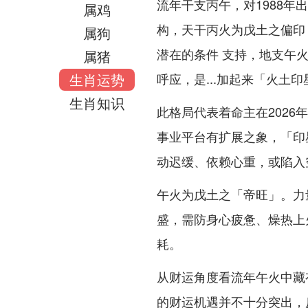
流年干支丙午，对1988
属鸡
构，天干丙火为戊土之偏印
属狗
潜在的条件 支持，地支午
属猪
生肖运势
呼应，是...加起来「火土
生肖知识
此格局代表着命主在202
事业平台有扩展之象，「印
动迟缓、依赖心重，或陷入
午火为戊土之「帝旺」。力
盛，需防身心疲惫、燥热上
耗。
从财运角度看流年午火中藏
的财运机遇并不十分突出，