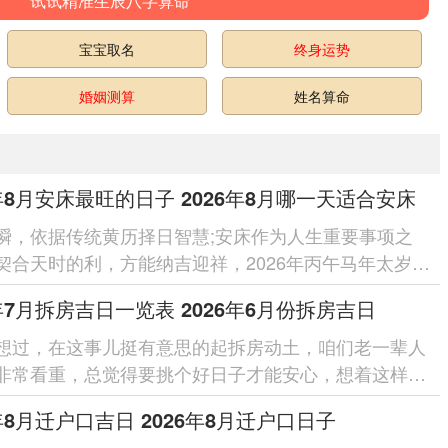
试试精准生辰八字算命
宝宝取名
终身运势
婚姻测算
姓名算命
6年8月安床最旺的日子 2026年8月哪一天适合安床
瞬，依据传统黄历择日智慧;安床作为人生重要事项之
契合天时的利，方能纳吉迎祥，2026年丙午马年太岁位
,岁破在正北，三煞同驻北方、...
6年7月拆房吉日一览表 2026年6月份拆房吉日
想过，在这事儿挺有意思的起拆房动土，咱们老一辈人
非常看重，总觉得要挑个好日子才能安心，想着这样能
利,让后续的工程顺顺利利，...
6年8月迁户口吉日 2026年8月迁户口日子