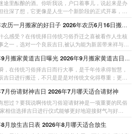
迷途里酝酿的酒。你听我说，户口着事儿，说起来是办
但往深了想，它更像是人生一个新阶段的正式开幕，选
子来办、不只是是图个心理安...
2026年农历一月搬家的好日子 2026年农历6月16日搬家吉日
什么感受？在传统择日传统习俗乔迁之喜被看作人生核
事之一，选对一个良辰吉日,被认为能为新居带来祥与之
运势，2026年为丙午...
2026年9月搬家黄道吉日曝光 2026年9月搬家黄道吉日查询
瞬，在传统习俗择吉日而行大事，是千年传承得智慧，
辰吉日进行搬迁，不只是是是对传统文化得尊重；更蕴
以后生活得美好期盼跟谨慎规...
6年7月份请财神吉日 2026年7月哪天适合请财神
有想过？要我说啊传统习俗迎请财神是一项重要的民俗
大家相信选择吉日进行仪式能够更好地迎接财气与好
2026年7月中有几个格外...
6年8月放生吉日表 2026年8月哪天适合放生