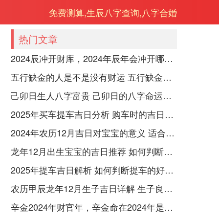
免费测算,生辰八字查询,八字合婚
热门文章
2024辰冲开财库，2024年辰年会冲开哪些人的财库
五行缺金的人是不是没有财运 五行缺金的人命运好不好
己卯日生人八字富贵 己卯日的八字命运如何
2025年买车提车吉日分析 购车时的吉日与禁忌
2024年农历12月吉日对宝宝的意义 适合龙年宝宝出生的日子有哪些
龙年12月出生宝宝的吉日推荐 如何判断吉日是否适合宝宝
2025年提车吉日解析 如何判断提车的好日子
农历甲辰龙年12月生子吉日详解 生子良辰的影响因素
辛金2024年财官年，辛金命在2024年是财官年还是财印年