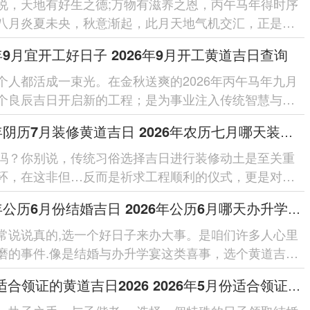
说，天地有好生之德;万物有滋养之恩，丙午马年得时序
八月炎夏未央，秋意渐起，此月天地气机交汇，正是休
、积功累德得好时节，依据古...
6年9月宜开工好日子 2026年9月开工黄道吉日查询
个人都活成一束光。在金秋送爽的2026年丙午马年九月
个良辰吉日开启新的工程；是为事业注入传统智慧与祥
重要方式.依据黄...
2026年阴历7月装修黄道吉日 2026年农历七月哪天装修吉日
吗？你别说，传统习俗选择吉日进行装修动土是至关重
环，在这非但…反而是祈求工程顺利的仪式，更是对未
平安、人丁兴旺的美好期盼...
2026年公历6月份结婚吉日 2026年公历6月哪天办升学宴好
常说说真的,选一个好日子来办大事。是咱们许多人心里
磨的事件.像是结婚与办升学宴这类喜事，选个黄道吉日;
事件自身再增...
5月份适合领证的黄道吉日2026 2026年5月份适合领证的吉日