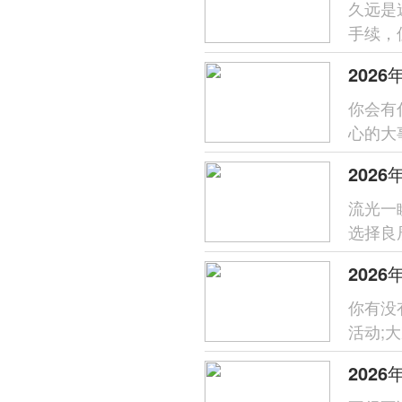
久远是
手续，
个好日
你会有
心的大
气与兴旺
流光一
选择良
含着对
202
你有没
活动;
运...
202