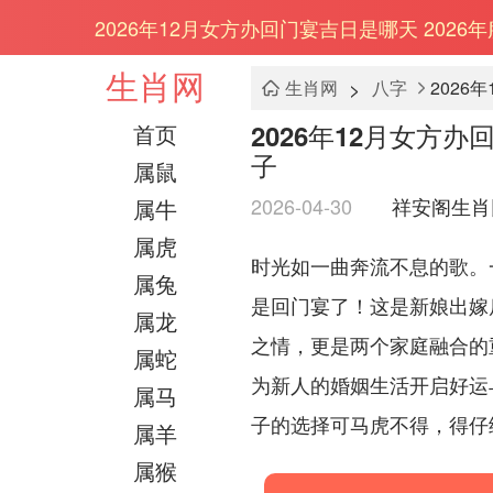
2026年12月女方办回门宴吉日是哪天 202
生肖网
>
生肖网
八字
2026
2026年12月女方
首页
子
属鼠
2026-04-30
祥安阁生肖
属牛
属虎
时光如一曲奔流不息的歌。
属兔
是回门宴了！这是新娘出嫁
属龙
之情，更是两个家庭融合的重
属蛇
为新人的婚姻生活开启好运
属马
子的选择可马虎不得，得仔
属羊
属猴