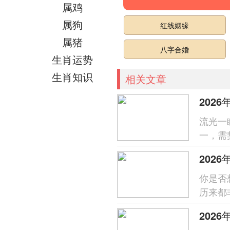
属鸡
属狗
红线姻缘
属猪
八字合婚
生肖运势
生肖知识
相关文章
202
流光一
一，需
居正南
202
你是否
历来都
图个吉
202