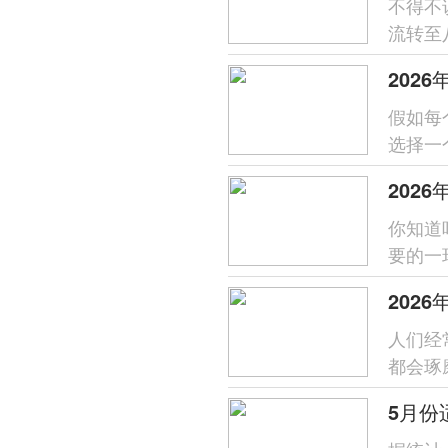
不得不
流转至
养生息
202
假如每
选择一
瑞之气的
你知道
要的一
来家宅
人们经
都会琢
似乎能给