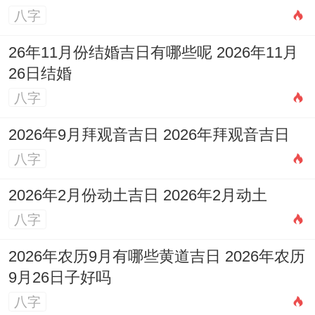
首选午时举行封顶仪式。
八字
次选10月28日（星期三）
；玉堂黄道吉日、
26年11月份结婚吉日有哪些呢 2026年11月
26日结婚
百无禁忌,万事亨通、建议在辰时开工;契合
八字
阳气生发之机！
2026年9月拜观音吉日 2026年拜观音吉日
第三推荐10月6日（星期二）
，金匮吉神主
八字
财、但务必严谨避开辰时选择午时方可纳吉
避凶，确保财库丰盈。
2026年2月份动土吉日 2026年2月动土
八字
从若家庭成员生肖有所冲突。可优先考虑10
月11日或10月23日，并搭配相应的吉时与化
2026年农历9月有哪些黄道吉日 2026年农历
9月26日子好吗
解方法，谨记，吉日良辰是基础;之心与周祥
八字
准备方能锦上添花,助您筑就百年基业；开启