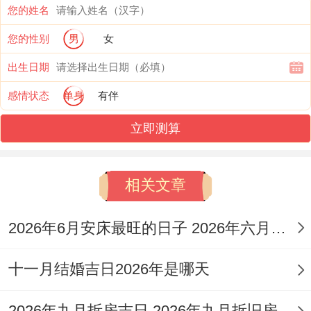
项:冲鼠煞北（属鼠人需避开）
。
您的姓名
吉时建议选择巳时（9：00-11:00），此乃
您的性别
男
女
玉堂吉时利于开工动土,催旺家运！
出生日期
10月20日
感情状态
单身
有伴
立即测算
（星期二 | 农历九月十一）
此日「宜修造、动土、上梁」。日值天德黄
相关文章
道吉日，贵人运强 能化解施工中可能遇到的
阻碍 寓意得到上天眷顾与庇佑，
注意事项:
2026年6月安床最旺的日子 2026年六月适合安床的日子
冲鸡煞西（属鸡人需避开）
。
十一月结婚吉日2026年是哪天
吉时推荐午时（11：00-13：00），现在天
德星力最旺 能量最为吉祥！
2026年九月拆房吉日 2026年九月拆旧房最吉利的日子