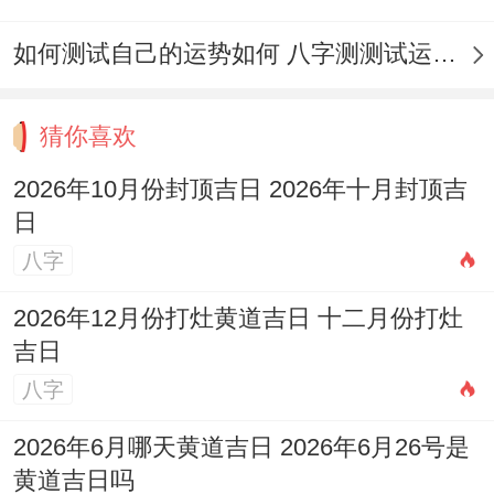
书写的红纸符 以强化地基气场;抵御外煞！
如何测试自己的运势如何 八字测测试运运程
对要我说啊，际协同建议多邀请上述贵人属
相的亲友参与观礼，人多阳气旺,可共同见证
猜你喜欢
并增强家宅福气！后续仪式完成后；三日内
2026年10月份封顶吉日 2026年十月封顶吉
不宜在房内发生争吵或打破物品，以免损坏
日
新聚的祥与之气，也可煮汤圆分食邻里；标
八字
记团圆美满,家宅兴旺！
2026年12月份打灶黄道吉日 十二月份打灶
封顶点评建议
吉日
八字
说实在的,上面找原因 2026年10月封顶
首推
10月20日（星期二）
;此日天德吉神值日，
2026年6月哪天黄道吉日 2026年6月26号是
贵人运强、寓意家宅根基得佑，福泽深厚，
黄道吉日吗