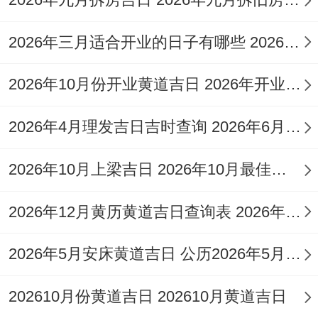
2026年三月适合开业的日子有哪些 2026年三月适合结婚
2026年10月份开业黄道吉日 2026年开业黄道吉日10月
10月23日
2026年4月理发吉日吉时查询 2026年6月理发黄道吉日查询
（星期五 | 农历九月十四）
此日虽为天刑黑道日。但黄历「宜拆卸、修
2026年10月上梁吉日 2026年10月最佳的上梁吉日一览表
造、动土」；且吉神「天喜」、「天医」临
2026年12月黄历黄道吉日查询表 2026年12月26号黄历查询
日;对家宅的健康与与谐运势有正面的作用.
注意事项:冲鼠煞北（属鼠人需避开）
，时
2026年5月安床黄道吉日 公历2026年5月安床
辰选择上推荐明堂吉时（9:00-10:59）进行
202610月份黄道吉日 202610月黄道吉日
关键仪式 可借助吉时能量提升整体运势。