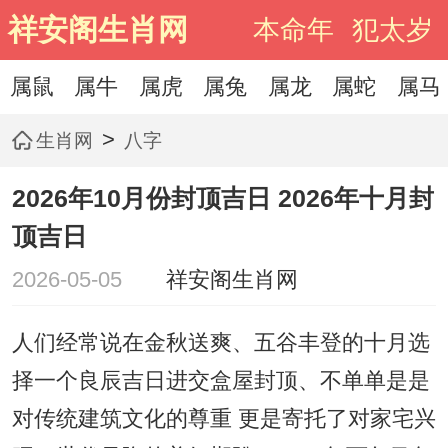
祥安阁生肖网
本命年
犯太岁
属鼠
属牛
属虎
属兔
属龙
属蛇
属马
>
生肖网
八字
2026年10月份封顶吉日 2026年十月封
顶吉日
2026-05-05
祥安阁生肖网
人们经常说在金秋送爽、五谷丰登的十月选
择一个良辰吉日进交盒屋封顶、不单单是是
对传统建筑文化的尊重 更是寄托了对家宅兴