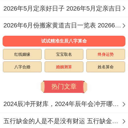
10月27日
2026年5月定亲好日子 2026年5月定亲吉日
（星期二 | 农历九月十八）
2026年6月份搬家黄道吉日一览表 20266月搬家黄道吉日查询
在此日「宜修造、上梁、盖屋」。日值青龙
试试精准生辰八字算命
吉神,主喜庆与进取，标记家宅事业如日中天
红线姻缘
宝宝取名
终身运势
充斥活力，
注意事项:冲龙煞北（属龙人需
避开）
，吉时建议选用戌时（19:00-20：
八字合婚
婚姻测算
姓名算命
59）,当下为青龙吉时夜间施工亦能承接星
热门文章
神吉气,寓意家宅日夜全安。
10月28日
2024辰冲开财库，2024年辰年会冲开哪些人的财库
（星期三 | 农历九月十九）
五行缺金的人是不是没有财运 五行缺金的人命运好不好