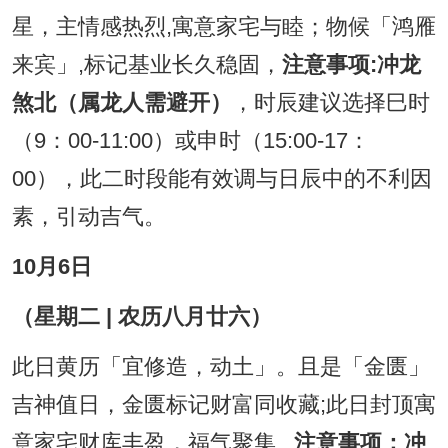
星，主情感热烈,寓意家宅与睦；物候「鸿雁
来宾」,标记基业长久稳固，
注意事项:冲龙
煞北（属龙人需避开）
，时辰建议选择巳时
（9：00-11:00）或申时（15:00-17：
00），此二时段能有效调与日辰中的不利因
素，引动吉气。
10月6日
（星期二 | 农历八月廿六）
此日黄历「宜修造，动土」。且是「金匮」
吉神值日，金匮标记财富同收藏;此日封顶寓
意家宅财库丰盈，福气聚集...
注意事项：冲