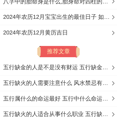
八字中的胎命身是什么,胎身命对四柱的影响
阁五帝钱,以镇宅辟邪;招纳财气！避讳事项
中尤为重要是施工方位，务必避开当年太岁
2024年农历12月宝宝出生的最佳日子 如何挑选适合的吉日
（正南）、岁破（正北）跟三煞位（北
2024年农历12月黄历吉日
方），以免触犯禁忌...封顶当日，主人需准
备丰盛祭品；祭祀土地神明，以谢土恩,祈求
推荐文章
后续入住平安顺遂！
五行缺金的人是不是没有财运 五行缺金的人命运好不好
封顶注意事项
你猜怎么着?肖适配在领域 ,除各吉日非常指
五行缺火的人需要注意什么 风水禁忌有哪些
定冲煞生肖需避开外；属马、虎、狗者在丙
五行属什么的命运最好 五行中什么命运势旺盛
午年运势较佳 可多参与主导！能量强化可于
建筑四角埋设「祥安阁泰山石敢当」或朱砂
五行缺火的人适合从事什么职业 五行缺火的人适合从事的职业有哪些