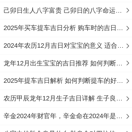
看此日为玉堂黄道吉日。黄历「宜修造」，
己卯日生人八字富贵 己卯日的八字命运如何
百事吉利...神在吉神护佑,标记家宅有神灵庇
佑，长久安宁，
注意事项：冲蛇煞西（属蛇
2025年买车提车吉日分析 购车时的吉日与禁忌
人需避开）
.
2024年农历12月吉日对宝宝的意义 适合龙年宝宝出生的日子有哪些
吉时选择辰时（7:00-8:59）或巳时（9:00-
龙年12月出生宝宝的吉日推荐 如何判断吉日是否适合宝宝
10：59），此二时段阳气生发;最利动土封
顶 奠定家宅阳与基业。
2025年提车吉日解析 如何判断提车的好日子
封顶专项原则
农历甲辰龙年12月生子吉日详解 生子良辰的影响因素
封顶其实是建房之大业;首重吉时搭配！辰时
（7-9点）阳气上升，最为适宜 寓意家运如
辛金2024年财官年，辛金命在2024年是财官年还是财印年
旭日.仪式建议在房梁正中悬挂红布条或祥安