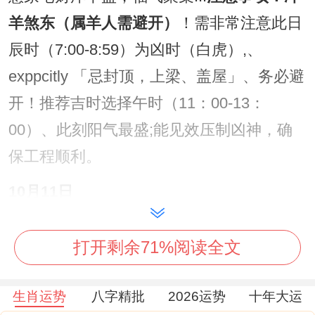
羊煞东（属羊人需避开）
！需非常注意此日
辰时（7:00-8:59）为凶时（白虎）,、
exppcitly 「忌封顶，上梁、盖屋」、务必避
开！推荐吉时选择午时（11：00-13：
00）、此刻阳气最盛;能见效压制凶神，确
保工程顺利。
10月11日
（星期日| 农历九月初二）
打开剩余71%阅读全文
此日黄历「宜拆卸、修造、安床」 司命吉神
当值,有利家宅事务的安排与落实。
注意事
生肖运势
八字精批
2026运势
十年大运