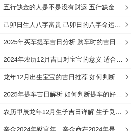
五行缺金的人是不是没有财运 五行缺金的人命运好不好
【忌】开业、开仓、安门、安葬
【冲】鸡日冲（兔）|岁破方位:正东
己卯日生人八字富贵 己卯日的八字命运如何
【九星吉凶】六白武曲星主事
2025年买车提车吉日分析 购车时的吉日与禁忌
2024年农历12月吉日对宝宝的意义 适合龙年宝宝出生的日子有哪些
龙年12月出生宝宝的吉日推荐 如何判断吉日是否适合宝宝
✓强效匹配:动土、拆卸、开光
喜神：正东（利于祈福诵经）
2025年提车吉日解析 如何判断提车的好日子
吉时:申时（15-17点）建议在此区间完成核
农历甲辰龙年12月生子吉日详解 生子良辰的影响因素
心仪式。
辛金2024年财官年，辛金命在2024年是财官年还是财印年