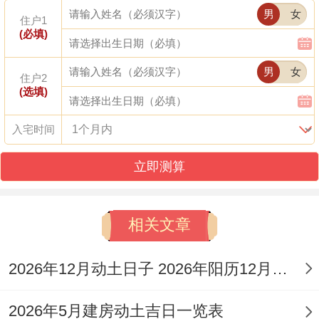
男
女
住户1
吉时:巳时（9-11点）建议在此区间完成核心
(必填)
仪式
男
女
住户2
(选填)
阳历:2026年10月20日星期二
天干的支：丙午年戊戌月戊辰日
入宅时间
【宜】动土、修造、安门、牧养、安葬、破
立即测算
土、移柩
相关文章
【忌】出火、搬家、祈福、祭祀、安床
【冲】龙日冲（狗）|岁破方位:西北
2026年12月动土日子 2026年阳历12月动土吉日
【九星吉凶】八白左辅星临位
2026年5月建房动土吉日一览表