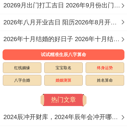
【冲】羊日冲（牛）|岁破方位:正西
20269月出门打工吉日 2026年9月份出门打工吉日
【九星吉凶】一白贪狼星显象
2026年八月开业吉日 阳历2026年8月开业吉日
✓强效匹配:动土、纳财、栽种
2026年十月结婚的好日子 2026年十月结婚有什么说法寓意
喜神：西南（利于家庭聚会）
试试精准生辰八字算命
吉时：未时（13-15点）建议在此区间完成
核心仪式
红线姻缘
宝宝取名
终身运势
八字合婚
婚姻测算
姓名算命
阳历：2026年10月25日星期日
天干的支：丙午年戊戌月癸酉日
热门文章
【宜】动土、修造、求嗣、开光、出行、出
2024辰冲开财库，2024年辰年会冲开哪些人的财库
火、拆卸、进人口