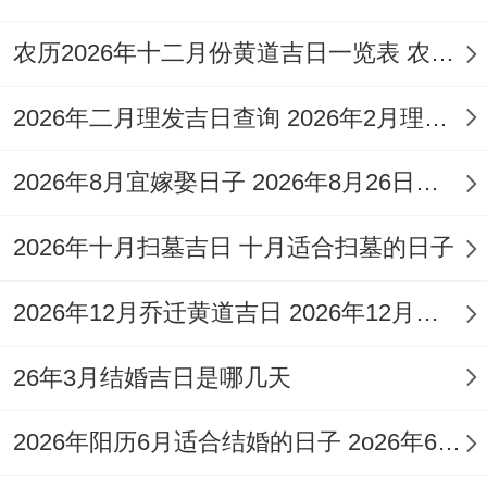
✓强效匹配：动土、安门、破土
农历2026年十二月份黄道吉日一览表 农历2026年十一月十五结婚好吗
喜神:东南（利于动土仪式）
2026年二月理发吉日查询 2026年2月理发吉日查询
吉时：午时（11-13点）建议在此区间完成
核心仪式
2026年8月宜嫁娶日子 2026年8月26日适合结婚吗
阳历：2026年10月23日星期五
2026年十月扫墓吉日 十月适合扫墓的日子
天干的支：丙午年戊戌月辛未日
2026年12月乔迁黄道吉日 2026年12月黄道吉日一览表乔迁吉日
【宜】动土、修造、纳财、开厕、栽种、牧
26年3月结婚吉日是哪几天
养、会亲友
【忌】作灶、出火、进人口、开渠、搬家
2026年阳历6月适合结婚的日子 2o26年6月结婚吉日