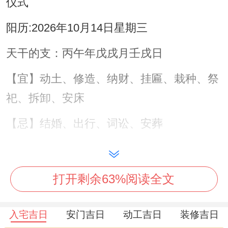
仪式
阳历:2026年10月14日星期三
天干的支：丙午年戊戌月壬戌日
【宜】动土、修造、纳财、挂匾、栽种、祭
祀、拆卸、安床
【忌】结婚、出行、词讼、安葬
【冲】狗日冲（龙）|岁破方位:正北
【九星吉凶】二黑巨门星当值
打开剩余63%阅读全文
✓强效匹配：动土、纳财、拆卸
入宅吉日
安门吉日
动工吉日
装修吉日
喜神:正南（利于签约交易）