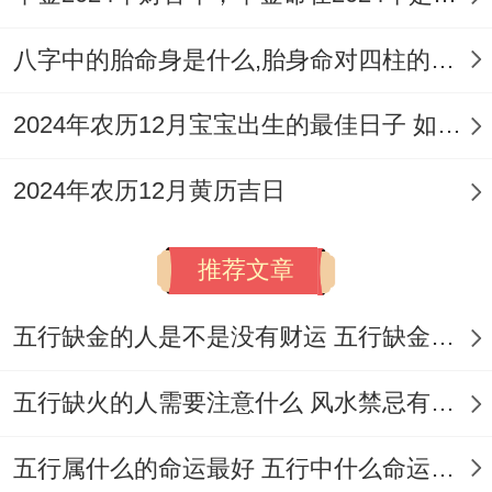
动土避冲煞：施工方位须避开岁破及三煞
方；否则易引家宅不宁；实际施工中亦需避
八字中的胎命身是什么,胎身命对四柱的影响
开的下管线以及不稳定的质！
2024年农历12月宝宝出生的最佳日子 如何挑选适合的吉日
生肖相克忌参与:当日冲煞生肖者不宜参与仪
式，如冲猴则属猴者避让；免生口舌是非。
2024年农历12月黄历吉日
时辰谨守莫延误:吉时内完成核心仪式，过时
推荐文章
则气场消散；实际施工亦需遵循自然光照同
天气规律。
五行缺金的人是不是没有财运 五行缺金的人命运好不好
择吉虽繁,然家宅之事关乎世代昌隆，慎始方
五行缺火的人需要注意什么 风水禁忌有哪些
得善终。
五行属什么的命运最好 五行中什么命运势旺盛