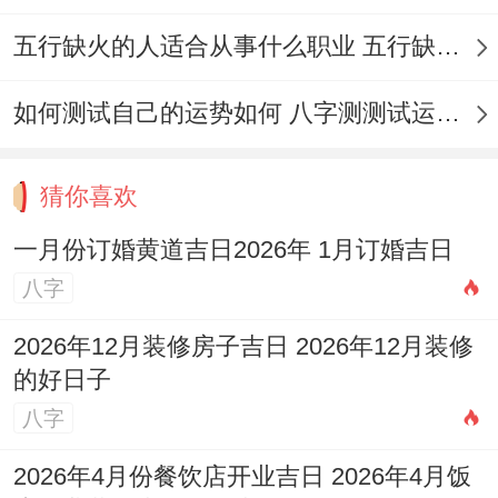
协商而定。
五行缺火的人适合从事什么职业 五行缺火的人适合从事的职业有哪些
订婚戒指
。
如何测试自己的运势如何 八字测测试运运程
喜糖跟喜饼
:用于分享喜悦，馈赠亲友。
双方约定的其他礼品
。
猜你喜欢
一月份订婚黄道吉日2026年 1月订婚吉日
也建议提前确认好仪式流程;并与家人沟通
八字
确保各个环节顺畅进行。
2026年12月装修房子吉日 2026年12月装修
让订婚日更具有价值 的建议
的好日子
为了让着个特别的日子留下更美好的回忆、
八字
行考虑:
2026年4月份餐饮店开业吉日 2026年4月饭