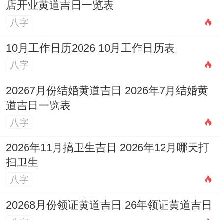
融入个人元素
:在传统流程中加入部分属于你
店开业黄道吉日一览表
们两人的特别环节 譬如共同种下一棵树、封
八字
存一瓶红酒待来年开启、或是录制一段给未
10月工作日历2026 10月工作日历表
来彼此的***！
八字
精心布置场地
:即使是一个小型的家庭聚会，
20267月份结婚黄道吉日 2026年7月结婚黄
也可以用鲜花、照片等装饰，营造温馨浪漫
道吉日一览表
的氛围。
八字
注重情感表达
:别忘了在着一天向对方跟到来
2026年11月搞卫生吉日 2026年12月哪天打
的亲友表达你的爱与感谢，真诚的情感流动
扫卫生
八字
是最珍贵的记忆。
20268月份领证黄道吉日 26年领证黄道吉日
理解「吉日」的历史内涵