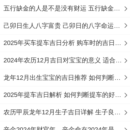
期
月8
二
命
纳采
安葬
煞
五行缺金的人是不是没有财运 五行缺金的人命运好不好
四
日
十
等
等
北
己卯日生人八字富贵 己卯日的八字命运如何
2026
冬
结
安
冲
星
2025年买车提车吉日分析 购车时的吉日与禁忌
年1
月
青
婚、
床、
虎
期
月10
廿
龙
开业
伐木
煞
2024年农历12月吉日对宝宝的意义 适合龙年宝宝出生的日子有哪些
六
日
二
等
等
南
龙年12月出生宝宝的吉日推荐 如何判断吉日是否适合宝宝
选择吉日时的其他考量因素
2025年提车吉日解析 如何判断提车的好日子
挑选订婚日期，除了参考黄历，还必须结合
新人的实际状况：
农历甲辰龙年12月生子吉日详解 生子良辰的影响因素
双方及家人的时间安排
:选择一个大家都能参
辛金2024年财官年，辛金命在2024年是财官年还是财印年