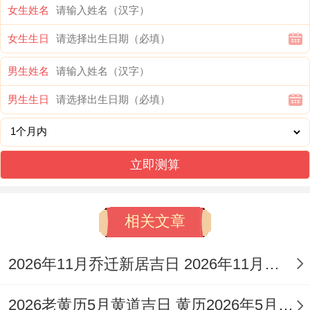
黄历上也标注了「会亲友」。
女生姓名
女生生日
2026年1月8日
男生姓名
（星期四，农历冬月二十）
男生生日
依据黄历信息;1月8日也是适合订婚的日
子。有「司命」吉神照拂，此日宜于进行传
统订婚仪式中的「纳采」等环节...但需注意
立即测算
此日冲鼠煞北！
相关文章
2026年1月10日
（星期六，农历冬月廿二）
2026年11月乔迁新居吉日 2026年11月适合乔迁新居的吉日
1月10日是有「青龙」吉神值日的黄道吉
2026老黄历5月黄道吉日 黄历2026年5月黄道吉日