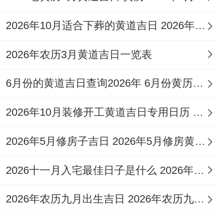
日，寓意吉祥如意。黄历上此日也适宜进行
2026年10月适合下葬的黄道吉日 2026年6月份适合下葬的日期
婚嫁相关的事宜！需要看的是冲虎煞南！
为了更清晰地有点着些日子;以下是2026年1
2026年农历3月黄道吉日一览表
月上旬订婚吉日的汇总信息:
6月份的黄道吉日查询2026年 6月份黄历黄道吉日查询
农
2026年10月装修开工黄道吉日专用日历 2026年10月装修开工吉日
阳历
历
星
吉
冲
宜
忌
日期
日
期
神
煞
2026年5月修房子吉日 2026年5月修房黄道吉日
期
2026十一月入宅最佳日子是什么 2026年十一月最佳的入宅吉日一览表
订
十
2026
婚、
破
冲
2026年农历九月出生吉日 2026年农历九月二十六出生的宝宝好吗
一
星
年1
天
订
土、
羊