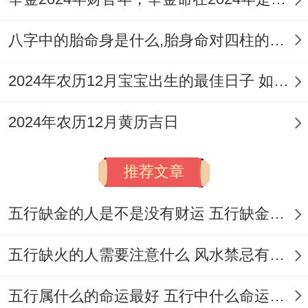
与的时间，确保重要亲友能到场祝福。
八字中的胎命身是什么,胎身命对四柱的影响
身体状况
:避开身体不适或精力不济的时期。
2024年农历12月宝宝出生的最佳日子 如何挑选适合的吉日
工作同学业安排
：尽量避开工作或学业不相
同繁忙的阶段。
2024年农历12月黄历吉日
场地与人员的预订
:好的日子通常也还算热
门,千万要提前预订酒店、摄影师等条件 .
推荐文章
订婚仪式前的准备工作
五行缺金的人是不是没有财运 五行缺金的人命运好不好
选定吉日后，便可能开始着手准备订婚仪式
五行缺火的人需要注意什么 风水禁忌有哪些
所需的物品。依据传统习俗,普通需要准备:
五行属什么的命运最好 五行中什么命运势旺盛
聘礼与聘金
:具体可依据地方习俗与双方家庭