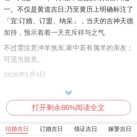
一。不仅是黄道吉日;乃至黄历上明确标注了
「宜:订婚、订盟、纳采」，当天的吉神天德
加持，预示着着一天充斥祥与之气.
不过需注意冲羊煞东,家中若有属羊的亲友；
可适当留意。
2026年1月4日
（星期日，农历十一月十六）
紧随其后的1月4日同样是个不错的选择...黄
打开剩余86%阅读全文
历感觉此日「宜:订婚、订盟、纳采」，着是
一个适合与亲朋好友共同见证喜悦的日子，
结婚吉日
订婚吉日
领证吉日
嫁娶吉日