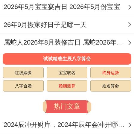
月
期
2026年5月宝宝宴吉日 2026年5月份宝宝
月3
德
盟、
安葬
煞
十
六
日
纳采
等
东
26年9月搬家好日子是哪一天
五
等
属蛇人2026年8月装修吉日 属蛇2026年宜装修吗
订
祈
十
2026
婚、
福、
冲
试试精准生辰八字算命
一
星
年1
订
出
猴
红线姻缘
宝宝取名
终身运势
月
期
-
月4
盟、
火、
煞
十
日
八字合婚
婚姻测算
姓名算命
日
纳采
嫁娶
北
六
等
等
热门文章
2026
冬
嫁
掘
冲
2024辰冲开财库，2024年辰年会冲开哪些人的财库
星
年1
月
司
娶、
井、
鼠