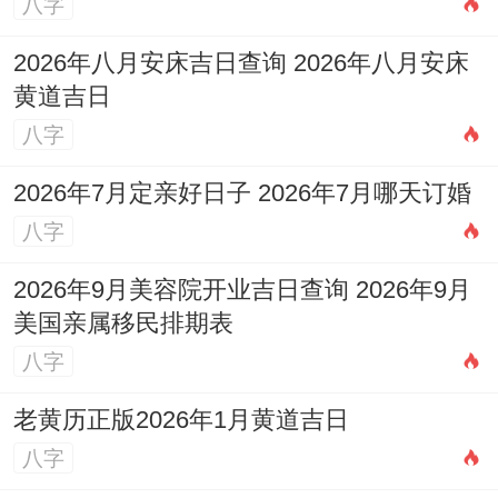
八字
看选择吉日订婚，远不止是挑一个日历上标
2026年八月安床吉日查询 2026年八月安床
着「宜订婚」的日子，它深深植根于我们对
黄道吉日
美好生活的向往同祈愿；希望婚姻着件事能
八字
够有一个吉祥、顺利的开端;借天时之利，来
保佑人事之还有.着种习俗代代相传，已经成
2026年7月定亲好日子 2026年7月哪天订婚
八字
为一项重要的文化传统。
2026年9月美容院开业吉日查询 2026年9月
2026年1月中下旬订婚吉日详细分析
美国亲属移民排期表
2026年1月16日
八字
（星期五，农历十一月廿八）
老黄历正版2026年1月黄道吉日
着一天黄历上注明「宜:订婚、沐浴、塑绘、
八字