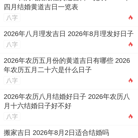
额外的关注度跟客流量...
四月结婚黄道吉日一览表
八字
2026年2月16日
2026年八月理发吉日 2026年8月理发好日子
（星期一）总统日
八字
总统日（Presidents' Day）是美国的联邦假
2026年农历五月份的黄道吉日有哪些 2026
日。习性上在每年的第二个星期一...许多美
年农历五月二十六是什么日子
国人会享受长周末假期，有更多的闲暇时间
八字
进行购物与消费！虽然存在此日黄历上并非
2026年农历八月结婚好日子 2026年农历八
绝对吉日！但对于重要客群包含华裔或注重
月十六结婚日子好不好
传统文化氛围的社区，可将开业庆典活动安
八字
排在此周末（2月14日-15日），并在总统日
搬家吉日 2026年8月2日适合结婚吗
当天推出不相同促销,延续开业热度，吸引假