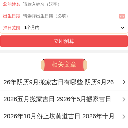
您的姓名
常适合开门迎客、寓意未来生意红红火火！
出生日期
注意事项:
冲鸡煞西
，生肖属鸡者需谨慎参与
择日范围
核心仪式，店铺西门不宜作为主入口！
立即测算
时辰建议:巳时（9：00-11:00）为佳;这会儿
气场稳定，帮助 开业活动的顺利进行！
相关文章
2026年2月13日
26年阴历9月搬家吉日有哪些 阴历9月26搬家好吗
（星期五）农历腊月二十六
黄历宜忌:宜于开业、求嗣、移徙、纳财；忌
2026五月搬家吉日 2926年5月搬家吉日
开光、动土、作灶！
2026年10月份上坟黄道吉日 2026年十月哪天适合上坟