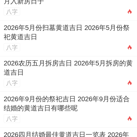
月入新房日子
的位置！
八字
不普通禁忌跟行业契合
2026年5月份扫墓黄道吉日 2026年5月份祭
祀黄道吉日
美容院开业需不相同注意避开「月破」、
八字
「岁破」等大凶之日，原因是行业属性，应
优先选择黄历上宜「求嗣」、「纳财」的日
2026农历五月拆房吉日 2026年5月拆房的黄
子，标记客户源源不断、财源广进。
道吉日
八字
避免选择与「医疗」或「破损」等相关联的
2026年9月份的祭祀吉日 2026年9月份适合
不吉利日子！
结婚的黄道吉日有哪些呢
2026年2月美国假期与开业时机
八字
巧妙利用公共假期的人流效应,能为开业带来
2026四月结婚最佳黄道吉日一览表 2026年