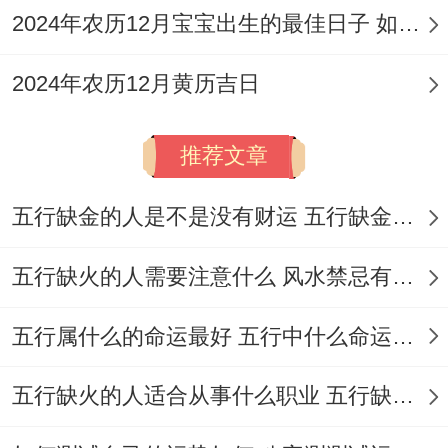
2024年农历12月宝宝出生的最佳日子 如何挑选适合的吉日
00-17:00）均是吉时可依据实际状况灵活选
择！
2024年农历12月黄历吉日
美容院开业专项原则
推荐文章
美容行业关乎美丽与健康,其开业择日及仪式
除了遵循通用规则外，还需结合行业特性...
五行缺金的人是不是没有财运 五行缺金的人命运好不好
吉时搭配同仪式建议
五行缺火的人需要注意什么 风水禁忌有哪些
美容院开业宜选择上午的吉时如巳时（9:00-
五行属什么的命运最好 五行中什么命运势旺盛
11：00）或午时（11：00-13:00）。此刻阳
气充足，寓意美丽事业光明灿烂！仪式上可
五行缺火的人适合从事什么职业 五行缺火的人适合从事的职业有哪些
在门口摆放标记富贵与美丽的鲜花（如蝴蝶