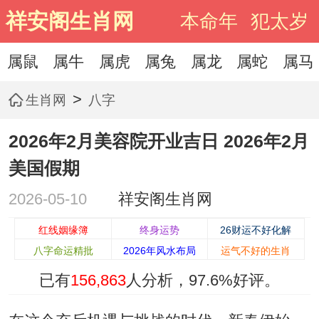
祥安阁生肖网
本命年
犯太岁
属鼠
属牛
属虎
属兔
属龙
属蛇
属马
>
生肖网
八字
2026年2月美容院开业吉日 2026年2月
美国假期
2026-05-10
祥安阁生肖网
红线姻缘簿
终身运势
26财运不好化解
八字命运精批
2026年风水布局
运气不好的生肖
已有
156,863
人分析，
97.6%
好评。