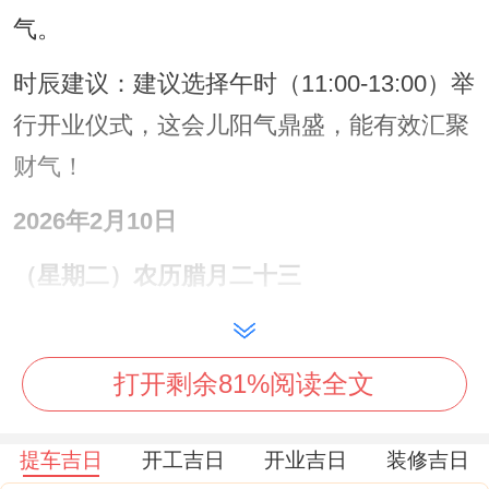
气。
时辰建议：建议选择午时（11:00-13:00）举
行开业仪式，这会儿阳气鼎盛，能有效汇聚
财气！
2026年2月10日
（星期二）农历腊月二十三
黄历宜忌：宜于开业、交易、立券、挂匾；
无特别禁忌。
打开剩余81%阅读全文
日子特征 :此日百无禁忌。万事皆宜，是难
提车吉日
开工吉日
开业吉日
装修吉日
得的好日子！临近传统小年喜庆氛围浓厚,非