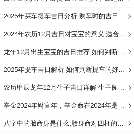
2026年2月26日
2025年买车提车吉日分析 购车时的吉日与禁忌
（星期五）农历正月初十
2024年农历12月吉日对宝宝的意义 适合龙年宝宝出生的日子有哪些
黄历宜忌：宜于结婚、订婚、开业、装修、
龙年12月出生宝宝的吉日推荐 如何判断吉日是否适合宝宝
乔迁、安床；忌入土、出行、交易！
日子特征 :此日为玉堂黄道吉日，大吉大
2025年提车吉日解析 如何判断提车的好日子
利。玉堂标记富贵与荣耀，在此日开业，帮
农历甲辰龙年12月生子吉日详解 生子良辰的影响因素
助提升品牌形象与格调,吸引高端客户！
辛金2024年财官年，辛金命在2024年是财官年还是财印年
注意事项：
冲牛煞西
,生肖属牛者需避开，店
铺西方不宜摆放尖锐物品。
八字中的胎命身是什么,胎身命对四柱的影响
时辰建议:巳时（9:00-11:00）或申时（15：