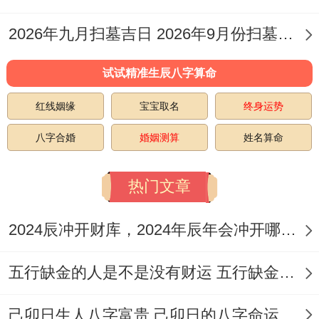
（星期四）农历正月初三
2026年九月扫墓吉日 2026年9月份扫墓吉日
黄历宜忌:宜于开业、交易、立券、求嗣；忌
入宅、安葬、伐木...
试试精准生辰八字算命
红线姻缘
宝宝取名
终身运势
日子特征 ：此日正值农历新年期间；万象更
新、喜庆祥与.选择新年开业;寓意着新的一
八字合婚
婚姻测算
姓名算命
年事业蒸蒸日上好运连连！
热门文章
注意事项:
冲马煞南
；2026年为丙午马年属
马者格外需避开此日，且店铺正南方向为太
2024辰冲开财库，2024年辰年会冲开哪些人的财库
岁位，不宜动土或喧哗...
五行缺金的人是不是没有财运 五行缺金的人命运好不好
时辰建议:午时（11:00-13：00）阳气最旺;
己卯日生人八字富贵 己卯日的八字命运如何
能有用激发开业吉日的热心能量！