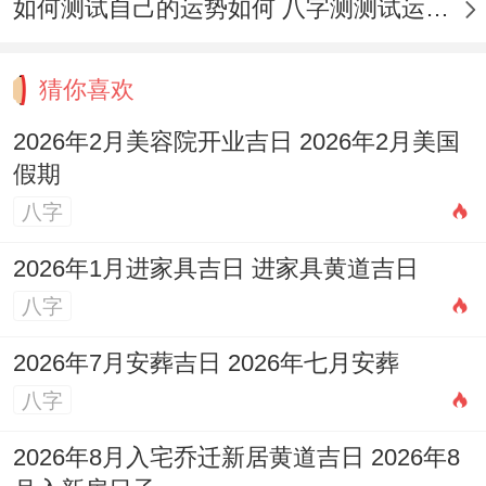
如何测试自己的运势如何 八字测测试运运程
兰、百合），店内点燃淡淡的香薰、播放舒
缓音乐，营造优雅舒适的第一印象，开业当
猜你喜欢
天可用清澈的温水为第一位进店的顾客标记
2026年2月美容院开业吉日 2026年2月美国
性地「洗尘」，寓意焕然一新！
假期
物品准备与空间布置
八字
除了常规的庆典物品。可准备部分行业相关
2026年1月进家具吉日 进家具黄道吉日
的吉祥物，如水晶洞（聚财）、圆镜（映照
八字
美好）以及新鲜的水果（如苹果标记平安，
2026年7月安葬吉日 2026年七月安葬
橙子标记成功）.
八字
店内布局应气流畅通,明亮整洁,尤其是接待
2026年8月入宅乔迁新居黄道吉日 2026年8
区与重要服务区域，应安排在店内相对吉祥