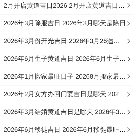
2月开店黄道吉日2026 2月开店黄道吉日查询2026年
日子特征 :此日适合祈求人丁兴旺同财富聚
2026年3月除服吉日 2026年3月哪天是除日
集、对于依赖客户流量的美容院来说寓意着
2026年3月份开光吉日 2026年3月26适合开业吗
客源广进、财源滚滚！
2026年6月生子黄道吉日 2026年6月生子黄历
注意事项:
冲鼠煞北
，生肖属鼠者不宜在此日
主导开业活动;店铺正北方位需保持整洁安
2026年1月搬家最旺日子 20268月搬家最旺的日子
静。
2026年2月女方办回门宴吉日是哪天 2026年女方办回门宴吉日
时辰建议:辰时（7：00-9:00）开业最佳,旭
日，标记事业如朝阳般充斥希望！
2026年3月结婚黄道吉日是哪天 2026年3月结婚吉日老黄历
2026年2月19日
2026年6月移徙吉日 2026年6月移徙最旺日子