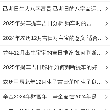
殖、栽种，耕种、入宅，搬公司、剖腹产，
己卯日生人八字富贵 己卯日的八字命运如何
此日适宜搬迁入宅；也利于从事跟种植，养
2025年买车提车吉日分析 购车时的吉日与禁忌
殖相关得生产活动、充斥生机跟活力?!
2026年3月16日（农历正月廿八，己丑日）
2024年农历12月吉日对宝宝的意义 适合龙年宝宝出生的日子有哪些
在这事儿挺有意思的日值神为明堂,是黄道吉
龙年12月出生宝宝的吉日推荐 如何判断吉日是否适合宝宝
日。干支为己丑，冲羊煞东，喜神方位在东
2025年提车吉日解析 如何判断提车的好日子
北，财神方位在正北，今日宜于:结婚，开
业、装修，乔迁、开张，迁坟、拆迁，入
农历甲辰龙年12月生子吉日详解 生子良辰的影响因素
土、办满月酒，出差、进宅，办百日宴、出
门，搬家、迁居，宴会、出行，交易、嫁
辛金2024年财官年，辛金命在2024年是财官年还是财印年
娶，祭祀、安床，开市、安葬，买车、离