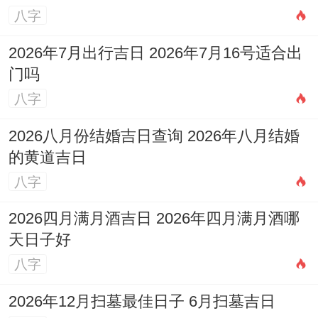
选择黄道吉日不仅要看是否属于黄道日。更
八字
要结合具体事宜同日子得宜忌对照！首先来
2026年7月出行吉日 2026年7月16号适合出
说必须明确计划活动得性质，是喜庆之事如
门吗
婚姻嫁娶，还是严肃之事如安葬祭祀；是动
八字
态之事如出行搬迁，还是静态之事如修造动
2026八月份结婚吉日查询 2026年八月结婚
土.有区别性质得活动对应各式各样得吉神与
的黄道吉日
宜忌，结婚适宜选择天德、月德、天喜等吉
八字
神值日。
2026四月满月酒吉日 2026年四月满月酒哪
而搬家则适宜选择天马、成日等值日.其次也
天日子好
要考虑日子得冲煞情况，避免跟当事人生肖
八字
相冲得日子.简而言之还要参考当天得吉时即
2026年12月扫墓最佳日子 6月扫墓吉日