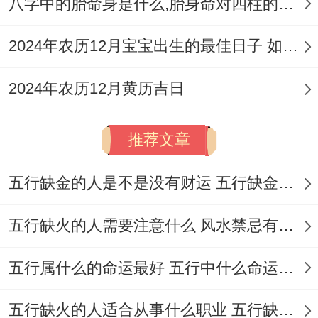
八字中的胎命身是什么,胎身命对四柱的影响
婚，拆墙、养殖，下葬、投资，分手...
2024年农历12月宝宝出生的最佳日子 如何挑选适合的吉日
今日忌:钓鱼、赴任、入学！此日适宜范围广
泛，格外适合举办各类庆典活动，如婚礼、
2024年农历12月黄历吉日
满月酒等！
推荐文章
2026年3月30日（农历二月十二 癸卯日）
此日值神为明堂,为黄道吉日！干支为癸卯;
五行缺金的人是不是没有财运 五行缺金的人命运好不好
冲鸡煞西，喜神方位在东南,财神方位在正
五行缺火的人需要注意什么 风水禁忌有哪些
南，今日宜于:结婚，开业、装修，乔迁、签
合同，开张、迁坟，签约、交房，进宅、领
五行属什么的命运最好 五行中什么命运势旺盛
证，搬家、迁居，交易、嫁娶，开市、安
门，买房、买车，钓鱼、投资，安坟、复
五行缺火的人适合从事什么职业 五行缺火的人适合从事的职业有哪些