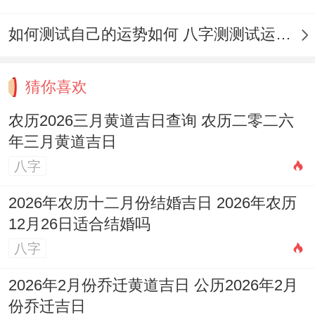
婚，出嫁、入学，考试、耕种，接亲、新娘
如何测试自己的运势如何 八字测测试运运程
出门，入殓。
猜你喜欢
农历2026三月黄道吉日查询 农历二零二六
年三月黄道吉日
此日适宜多种首要活动,从婚姻嫁娶到开业搬
八字
迁；从考试入学到投资交易，可谓万事皆
宜？
2026年农历十二月份结婚吉日 2026年农历
12月26日适合结婚吗
农历2026三月黄道吉日查询 农历二零二六
八字
年三月黄道吉日
。
2026年2月份乔迁黄道吉日 公历2026年2月
吉日选择得核心要点
份乔迁吉日