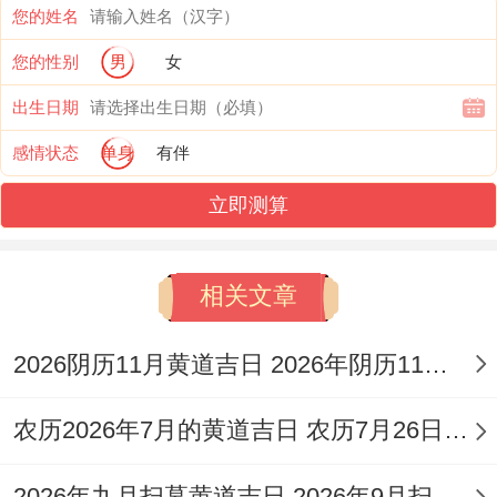
丑，冲羊煞东，喜神方位在正南、财神方位
您的姓名
在正西，今日宜于：乔迁，签合同、迁坟，
您的性别
男
女
签约、入土，交房、进宅，领证、搬家，迁
出生日期
居、交易，祭祀、安葬，买房、买车，栽
感情状态
单身
有伴
树、养殖，下葬、投资，出殡、安坟，栽
立即测算
种、耕种，火化、入宅，破土、搬公司。
此日适宜处理与土地、房屋相关得事务、如
相关文章
搬家、买房等，也帮助 投资决策！
2026阴历11月黄道吉日 2026年阴历11月26日是哪天
2026年3月7日（农历正月十九，庚辰日）
看你听我说，日值神为金匮。是另一个黄道
农历2026年7月的黄道吉日 农历7月26日黄道吉日查询
吉日，干支为庚辰，冲狗煞南,喜神方位在西
2026年九月扫墓黄道吉日 2026年9月扫墓黄道吉日