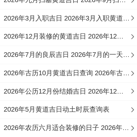
北、财神方位在正东，今日宜于:结婚，理
发、开业，装修、乔迁，开张、出差，进
2026年3月入职吉日 2026年3月入职黄道吉日
宅、出门，搬家、迁居，出行、交易，嫁
2026年12月装修的黄道吉日 2026年12月装修黄道吉日有哪几天
娶、祭祀，安床、开市，扫舍宇、纳畜，安
门、买车，离婚、剃胎发，投资、分手，复
2026年7月的良辰吉日 2026年7月的一天如何换成英语
婚、出嫁，移徙、接亲，新娘出门。
2026年古历10月黄道吉日查询 2026年古历7月十五日
此日百事皆宜，尤其适合婚姻嫁娶、开业创
业等人生大事，可谓吉日良辰？
2026年公历12月份结婚吉日 2026年12月26日适合结婚么
2026年3月10日（农历正月廿二,癸未日）
2026年5月黄道吉日动土时辰查询表
此日值神为玉堂，是黄道吉日之一...干支为
2026年农历六月适合装修的日子 2026年农历6月哪天适合装修
癸未，冲牛煞西，喜神方位在东南，财神方