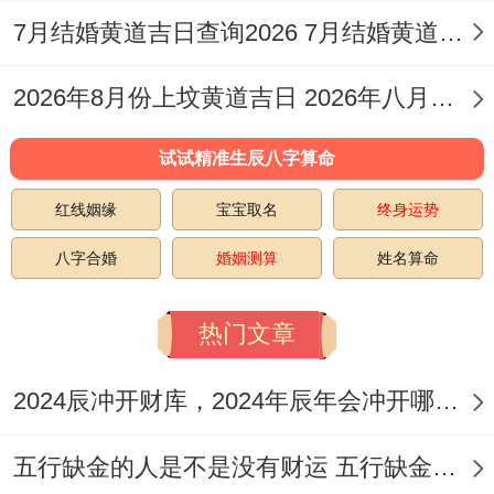
位在正南！今日宜于：乔迁，签合同、迁
7月结婚黄道吉日查询2026 7月结婚黄道吉日查询表
坟，签约、交房，进宅、领证，搬家、迁
2026年8月份上坟黄道吉日 2026年八月份哪天上坟
居，纳畜、开生坟，买房、养殖，剃胎发、
盖房，安坟、耕种，入宅、破土，搬公司。
试试精准生辰八字算命
此日适宜房屋相关事务，如交房、搬家等,也
红线姻缘
宝宝取名
终身运势
利于开展农业生产活动！
八字合婚
婚姻测算
姓名算命
2026年3月15日（农历正月廿七，戊子日）
热门文章
当大家可能不知道。日值神为青龙，为黄道
吉日，干支为戊子，冲马煞南，喜神方位在
2024辰冲开财库，2024年辰年会冲开哪些人的财库
东南，财神方位在正北...今日宜于:乔迁，进
五行缺金的人是不是没有财运 五行缺金的人命运好不好
宅、搬家，迁居、纳畜，钓鱼、栽树，养