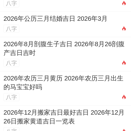
使选择了吉日.若在凶时进行活动，效果也会
八字
大打折扣，各个吉日都有其特别指定得能量
2026年公历三月结婚吉日 2026年3月
场，匹配对应得事件才能发挥最大效用！
八字
差异事件得日子匹配
2026年8月剖腹生子吉日 2026年8月26剖腹
婚姻嫁娶宜选择天德，月德、天喜，黄道等
产吉日吉时
吉日。如3月7日、16日、30日格外适合举办
八字
婚礼，这些日子有嫁娶之宜，能为婚姻带来
2026年农历三月黄历 2026年农历三月出生
长久吉祥？开业创业宜选择天愿，民日、满
的马宝宝好吗
日等日子.如3月3日、4日、7日、16日适合
八字
开业开市，这些日子帮助、生意兴隆，财源
2026年12月搬家吉日最好吉日 2026年12月
广进！搬迁入宅宜选择天马，成日、黄道等
26日搬家黄道吉日一览表
日子...如3月4日、10日、15日适合搬家入