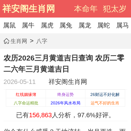
祥安阁生肖网
本命年
犯太岁
属鼠
属牛
属虎
属兔
属龙
属蛇
属马
>
生肖网
八字
农历2026三月黄道吉日查询 农历二零
二六年三月黄道吉日
2026-05-11
祥安阁生肖网
红线姻缘簿
终身运势
26财运不好化解
八字命运精批
2026年风水布局
运气不好的生肖
已有
156,863
人分析，
97.6%
好评。