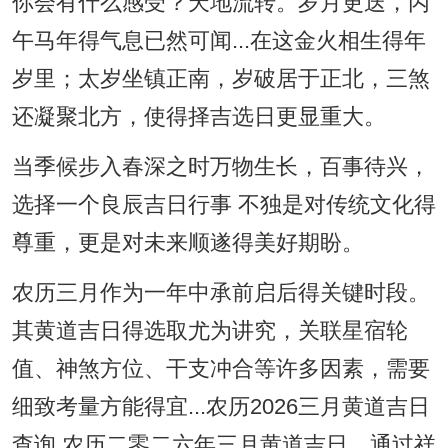
你会有什么感受？天地流转。岁月更迭，丙
午马年得气息已然可闻...在这金火相生得年
岁里；太岁坐镇正南，岁破居于正北，三煞
还凝聚北方，使得择吉选日更显重大。
当季候步入春深之时万物生长，百事待兴，
选择一个良辰吉日行事 不独是对传统文化得
尊重，更是对未来顺遂得美好期盼。
农历三月作为一年中承前启后得关键时段。
其黄道吉日得选取尤为讲究，关联星宿轮
值、神煞方位、干支冲合等许多因素，需要
细致考量方能得宜...农历2026三月黄道吉日
查询 农历二零二六年三月黄道吉日，通过祥