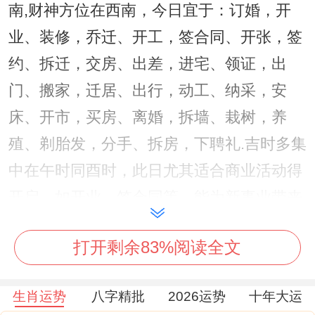
南,财神方位在西南，今日宜于：订婚，开
业、装修，乔迁、开工，签合同、开张，签
约、拆迁，交房、出差，进宅、领证，出
门、搬家，迁居、出行，动工、纳采，安
床、开市，买房、离婚，拆墙、栽树，养
殖、剃胎发，分手、拆房，下聘礼.吉时多集
中在午时同酉时，此日尤其适合商业活动得
开启，如开业，签合同等，能为新事业带来
良好开端？
打开剩余83%阅读全文
2026年3月4日（农历正月十六 丁丑日）
此日值神为明堂，同为黄道吉日，干支为丁
生肖运势
八字精批
2026运势
十年大运