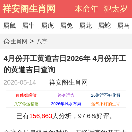
祥安阁生肖网
本命年
犯太岁
属鼠
属牛
属虎
属兔
属龙
属蛇
属马
>
生肖网
八字
4月份开工黄道吉日2026年 4月份开工
的黄道吉日查询
2026-05-14
祥安阁生肖网
红线姻缘簿
终身运势
26财运不好化解
八字命运精批
2026年风水布局
运气不好的生肖
已有
156,863
人分析，
97.6%
好评。