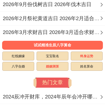
2026年9月份伐树吉日 2026年伐木吉日
开光、修造| 天牢（黑道日）。
2026年2月祭祀黄道吉日 2026年2月适合祭奠的日子
4月22日（星期三）| 三月初六| 星期三| 丙寅
日| 冲猴煞北|
宜:
纳采、开业、交易、立券、
2026年3月求财吉日 2026年3月适合求财的日子
挂匾、开光、修造、动土| 司命（黄道
日）。
试试精准生辰八字算命
红线姻缘
宝宝取名
终身运势
4月26日（星期日）| 三月初十| 星期日 | 庚
午日| 冲鼠煞北|
宜:
开业、出行、安床| 天刑
八字合婚
婚姻测算
姓名算命
（黑道日）。
热门文章
注:
值得注意的是黄道吉日的判断标准并非
唯一。不同流派或典籍可能会是现实细微区
2024辰冲开财库，2024年辰年会冲开哪些人的财库
别，上表中4月14日、20日、26日虽被部分