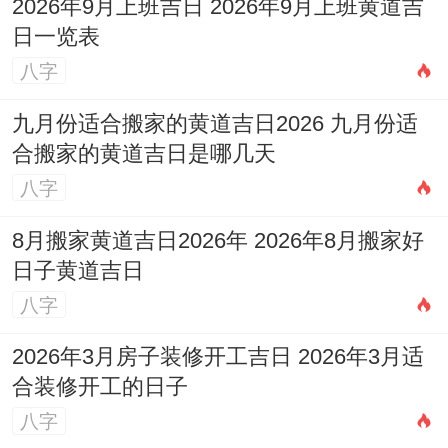
2026年9月上班吉日 2026年9月上班黄道吉
日一览表
4.怎样选择最适合你的吉日
八字
知道了哪些是吉日,下一步就是从着些好日子
九月份适合搬家的黄道吉日2026 九月份适
里选出最适合你个人与具体项目的那个。
合搬家的黄道吉日是哪几天
4.1.首要原则:避开生肖相冲
八字
把其实吧，是选择吉日最基本也最首要的原
8月搬家黄道吉日2026年 2026年8月搬家好
则，所谓「冲」;意思是地支相冲;代表某种
日子黄道吉日
能量的对抗与不稳定，
千万要确保所选日子
八字
不冲当事人的生肖
,特别是是项目的重要负责
2026年3月房子装修开工吉日 2026年3月适
人、法人或业主！
合装修开工的日子
八字
4月1日（乙巳日）冲
猪
→ 属猪的人不宜选