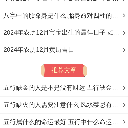
值、上的大吉之日，此日适宜的事务异常广
八字中的胎命身是什么,胎身命对四柱的影响
泛，差不多包含了凡是重要的开业，动工事
项，如开市，交易、立券，入宅、移徙，动
2024年农历12月宝宝出生的最佳日子 如何挑选适合的吉日
土等。
2024年农历12月黄历吉日
虽说如此是冲猴煞北；但只需相关生肖
（猴）的人稍加注意即可,无碍大局。
推荐文章
3.2.4月22日
五行缺金的人是不是没有财运 五行缺金的人命运好不好
（星期三,农历三月初六）
五行缺火的人需要注意什么 风水禁忌有哪些
看着一天同样是
司命黄道吉日
。且有「岁
德」吉神相助，也是一个非常强有力的吉
五行属什么的命运最好 五行中什么命运势旺盛