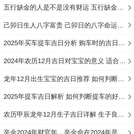
五行缺金的人是不是没有财运 五行缺金的人命运好不好
来源列为开业吉日，但其值神为「天刑」、
「天牢」、属于黑道日；选择时需更谨慎地
己卯日生人八字富贵 己卯日的八字命运如何
参考其他因素跟自身情况。
2025年买车提车吉日分析 购车时的吉日与禁忌
3.重点吉日详细认识
2024年农历12月吉日对宝宝的意义 适合龙年宝宝出生的日子有哪些
让我们来详细看其中几个非常值得关注的日
子：
龙年12月出生宝宝的吉日推荐 如何判断吉日是否适合宝宝
3.1.4月10日
2025年提车吉日解析 如何判断提车的好日子
（星期五、农历二月廿三）
农历甲辰龙年12月生子吉日详解 生子良辰的影响因素
其实吧,一天是
司命黄道吉日
。吉祥指数很
高...日干支甲寅，司命星当值；是传统有价
辛金2024年财官年，辛金命在2024年是财官年还是财印年