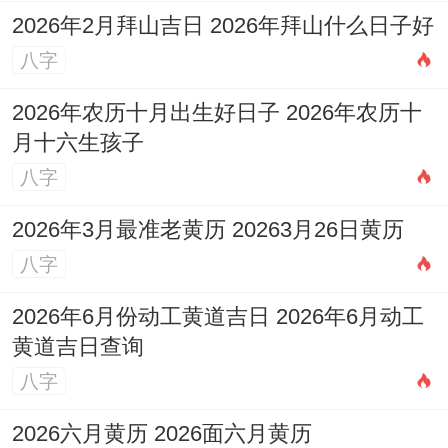
此日。
2026年2月拜山吉日 2026年拜山什么日子好
八字
4月3日（丁未日）冲
牛
→ 属牛的人不宜选
此日。
2026年农历十月出生好日子 2026年农历十
月十六生孩子
4月10日（甲寅日）冲
猴
→ 属猴的人不宜选
八字
此日！
2026年3月最准老黄历 20263月26日黄历
（以此类推，详见上表「冲煞」栏）
八字
4.2.结合个人命理八字
2026年6月份动工黄道吉日 2026年6月动工
在这事儿得这么看。为讲究的做法,是将候选
黄道吉日查询
八字
吉日同当事人的生辰八字相结合，通过想一
想日子的干支与个人八字的五行生克关系，
2026六月黄历 2026面六月黄历