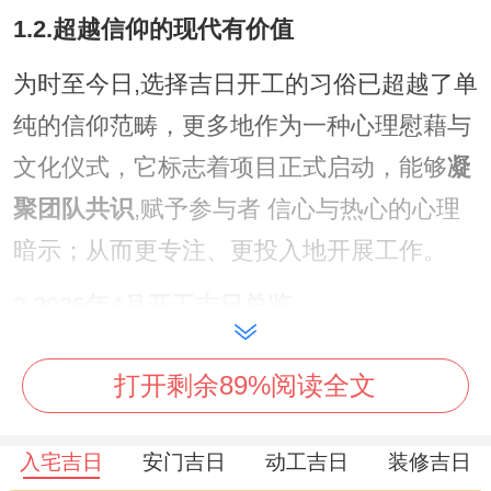
1.2.超越信仰的现代有价值
为时至今日,选择吉日开工的习俗已超越了单
纯的信仰范畴，更多地作为一种心理慰藉与
文化仪式，它标志着项目正式启动，能够
凝
聚团队共识
,赋予参与者 信心与热心的心理
暗示；从而更专注、更投入地开展工作。
2.2026年4月开工吉日总览
依据传统黄历的测算；2026年4月中有多个
打开剩余89%阅读全文
适宜开工，开业、动土的良好日期.着些日子
是综合了干支，五行、星宿，值神及宜忌等
入宅吉日
安门吉日
动工吉日
装修吉日
多种因素后筛选得出的。