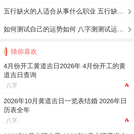
日，日干支丙寅，其宜忌与4月10日像，也
五行缺火的人适合从事什么职业 五行缺火的人适合从事的职业有哪些
非常适合开业、动土等重大事项的开始...
着两日是4月中能量最为与谐、寓意最佳的
如何测试自己的运势如何 八字测测试运运程
选择之一。
猜你喜欢
3.3.4月3日
4月份开工黄道吉日2026年 4月份开工的黄
（星期五,农历二月十六）
道吉日查询
此日为
天德黄道吉日
。天德是慈祥与瑞的标
八字
记，此日开业，寓意得到上天眷顾，德泽四
2026年10月黄道吉日一览表结婚 2026年日
方...虽然当日星宿为「亢金龙」（凶），但
历表全年
黄道吉日的能量较强，仍是一个不错的选
八字
择。