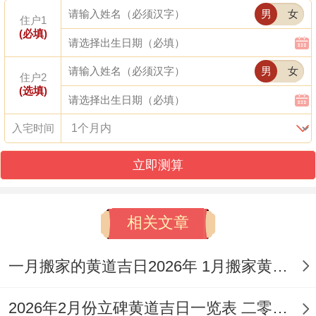
男
女
住户1
以下是2026年4月相对公认的开工吉日一览
(必填)
表：
男
女
住户2
(选填)
阳历日期| 农历日期| 星期| 干支| 冲煞| 宜忌
概要（摘录）| 值神/星宿
入宅时间
我有个朋友就遇到过，------------|:-----|：-----
立即测算
|：---------|:---------------------------------------------
--------------------------------|:
相关文章
4月1日（星期三）| 二月十四| 星期三| 乙巳
一月搬家的黄道吉日2026年 1月搬家黄道吉日
日| 冲猪煞东|
宜:
纳财、开业、交易、立券、
开光| 朱雀（黑道日）。
2026年2月份立碑黄道吉日一览表 二零二六年二月立碑吉日