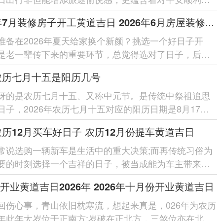
.马年太岁位于正南...
2026年7月装修房子开工黄道吉日 2026年6月房屋装修开工黄道吉日查询
准备在2026年夏天给家换个新颜？挑选一个好日子开
是老一辈传下来的重要环节，总觉得选对了日子，后续
都能顺顺利利，心里也踏实，在...
6农历七月十五是阳历几号
讶的是农历七月十五、又称中元节。是传统中祭祖追思
日子，2026年农历七月十五对应的阳历日期是8月17日;
..在这一天在民间...
6农历12月买车好日子 农历12月份提车黄道吉日
常说选购一辆新车是生活中的重大决策;而再传统习俗为
要的时刻选择一个吉祥的日子，被当成能为车主带来平
运的开端！2026年...
开业黄道吉日2026年 2026年十月份开业黄道吉日
回伤心事，青山依旧枕寒流，想起来真是，026年为农历
年此年太岁位于正南方;岁破在正北方，三煞位亦在北