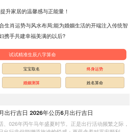
地提升家居的温馨感与正能量！
 结合生肖运势与风水布局;能为婚姻生活的开端注入传统智
妇携手共建幸福美满的以后?
试试精准生辰八字算命
宝宝取名
终身运势
婚姻测算
姓名算命
65月出行吉日 2026年公历6月出行吉日
话、026年丙午马年盛夏时节。正是出行活动频繁之际，
日出行非但能增添旅途愉悦感；更蕴含着对平安顺利的