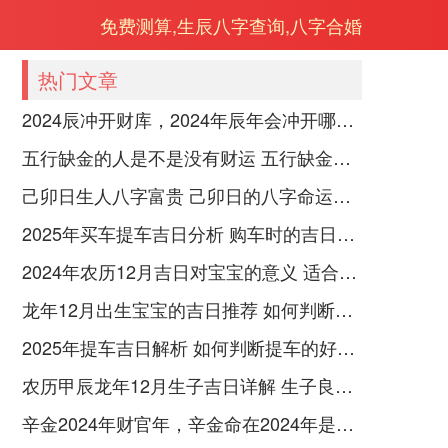
免费测算,生辰八字查询,八字合婚
热门文章
2024辰冲开财库，2024年辰年会冲开哪些人的财库
五行缺金的人是不是没有财运 五行缺金的人命运好不好
己卯日生人八字富贵 己卯日的八字命运如何
2025年买车提车吉日分析 购车时的吉日与禁忌
2024年农历12月吉日对宝宝的意义 适合龙年宝宝出生的日子有哪些
龙年12月出生宝宝的吉日推荐 如何判断吉日是否适合宝宝
2025年提车吉日解析 如何判断提车的好日子
农历甲辰龙年12月生子吉日详解 生子良辰的影响因素
辛金2024年财官年，辛金命在2024年是财官年还是财印年