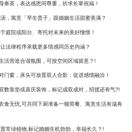
母奉茶，表达感恩同尊重，祈求长辈祝福！
子汤，寓意「早生贵子」跟婚姻生活甜蜜美满？
挂于庭院或阳台、寄托对未来的美好憧憬！
,让法律程序承载更多情感同历史内涵？
生活营造合谐氛围，可按空间区域留意？!
对门窗，床头可放置双人合影；促进感情融洽！
双数靠垫或喜庆装饰，标记成双成对，招揽还有气?!
衣食无忧,可共同下厨准备一顿简餐、寓意生活有滋有
放置常绿植物,标记婚姻生机勃勃，幸福长久？!