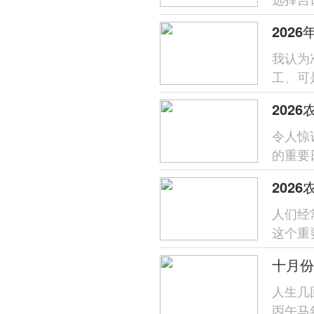
美好祈愿
我认为
工、可
的施工
202
令人惊
的重要
星期一.
202
人们经
这个重
安还有好
十月份
人生几
丙午马