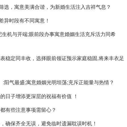
筛选，寓意美满合谐，为新婚生活注入吉祥气息？
差异时段有不同寓意！
记生机与开端;眼前段办事寓意婚姻生活充斥活力同希
代表稳定同丰收，选择眼前领证预示家庭稳固,将来丰衣足
:阳气最盛;寓意婚姻光明坦荡;充斥正能量与热情？
）
待的日子增添更深层的祝福有价值 ！
段都有些注意事项需留心？
件，确保齐全无误，避免临时遗漏耽误时机！