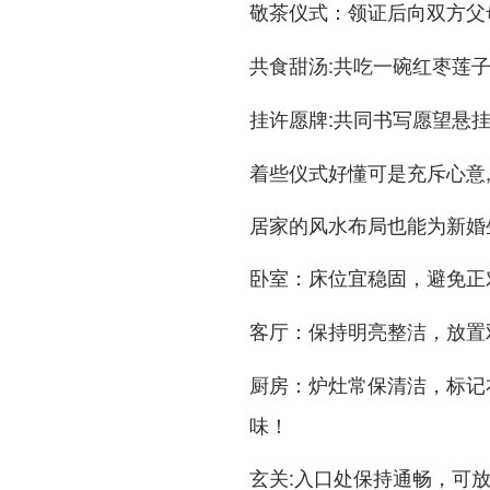
：领证后向双方父
敬茶仪式
:共吃一碗红枣莲
共食甜汤
:共同书写愿望悬
挂许愿牌
着些仪式好懂可是充斥心意
居家的风水布局也能为新婚
：床位宜稳固，避免正
卧室
：保持明亮整洁，放置
客厅
：炉灶常保清洁，标记
厨房
味！
:入口处保持通畅，可
玄关