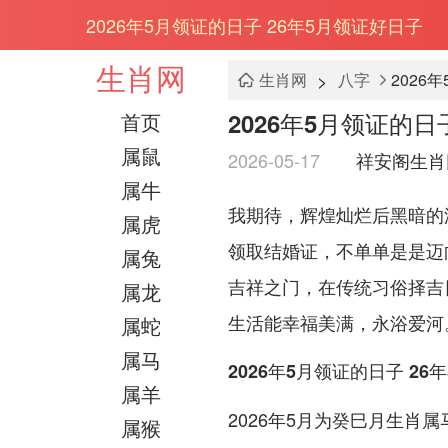
2026年5月领证的日子 26年5月领证好日子
生肖网
>
生肖网
八字
2026
2026年5月领证的日
首页
属鼠
2026-05-17
祥安阁生肖
属牛
我期待，辉煌灿烂后黑暗的
属虎
领取结婚证，不单单是是迈
属兔
吉祥之门，在传统习俗择吉
属龙
生活能幸福美满，永浴爱河
属蛇
属马
2026年5月领证的日子 26
属羊
2026年5月为癸巳月生肖
属猴