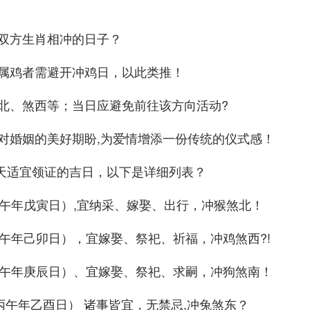
双方生肖相冲的日子？
属鸡者需避开冲鸡日，以此类推！
北、煞西等；当日应避免前往该方向活动?
对婚姻的美好期盼,为爱情增添一份传统的仪式感！
多天适宜领证的吉日，以下是详细列表？
丙午年戊寅日）,宜纳采、嫁娶、出行，冲猴煞北！
丙午年己卯日），宜嫁娶、祭祀、祈福，冲鸡煞西?!
丙午年庚辰日）、宜嫁娶、祭祀、求嗣，冲狗煞南！
丙午年乙酉日） 诸事皆宜，无禁忌,冲兔煞东？