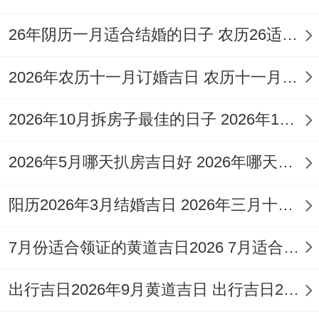
破屋时敲击墙角三下;标记破灾！
26年阴历一月适合结婚的日子 农历26适合结婚吗
安置「祥安阁泰山石敢当」于西南位！
2026年农历十一月订婚吉日 农历十一月订婚的好日子
洒五谷于的基四角,祈五谷丰登！
2026年10月拆房子最佳的日子 2026年10月什么时候拆房好
风水布局按空间分区优化能量流！
大门朝向避煞方、设门槛阻秽气！
2026年5月哪天扒房吉日好 2026年哪天扒房子好
客厅居中置水晶，聚气生财！
阳历2026年3月结婚吉日 2026年三月十六结婚好吗
厨房灶位避水槽,防水火相克！
7月份适合领证的黄道吉日2026 7月适合领证的日子有哪些
遵循2026年3月吉日原则 结合生肖运势与风
出行吉日2026年9月黄道吉日 出行吉日2026年6月
水布局,助力家宅兴旺！