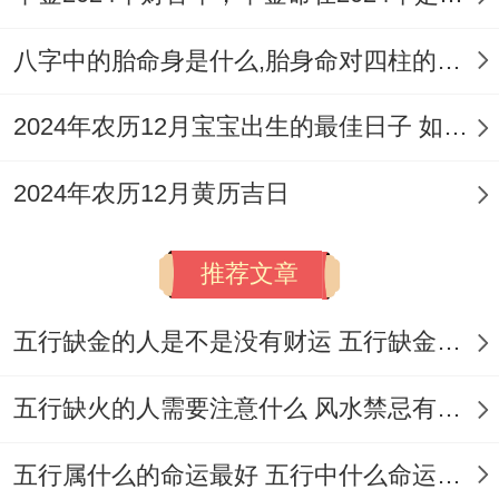
完成后马上挂红灯笼三日，引吉气入驻！
八字中的胎命身是什么,胎身命对四柱的影响
民俗仪式需注重细节同标记有价值 ！
2024年农历12月宝宝出生的最佳日子 如何挑选适合的吉日
祭拜土的爷需备三牲果品；香炉朝西南！
破屋角用铁锤轻敲三次，次数不可错！
2024年农历12月黄历吉日
石敢当需刻生肖守护神、埋于门槛下！
推荐文章
洒五谷时念「宅安人旺」,撒匀四方！
五行缺金的人是不是没有财运 五行缺金的人命运好不好
风水布局需结合九宫飞星与流年方位！
五行缺火的人需要注意什么 风水禁忌有哪些
2026年太岁位再南方，动土需避让！
财位西北宜置聚宝盆 增强财运！
五行属什么的命运最好 五行中什么命运势旺盛