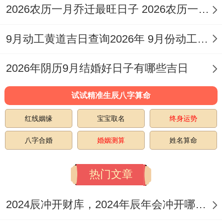
如戊寅日虽冲猴；但木土相生，若主事者非
2026农历一月乔迁最旺日子 2026农历一月乔迁什么日子最好
猴属则无碍！
9月动工黄道吉日查询2026年 9月份动工的黄道吉日
吉象描述需结合当日神煞,如「天德」主贵人
「金匮」利财富！
2026年阴历9月结婚好日子有哪些吉日
试试精准生辰八字算命
红线姻缘
宝宝取名
终身运势
每日冲煞方位必须回避动土;如煞西则西侧不
八字合婚
婚姻测算
姓名算命
可先开工！
热门文章
择2026年3月26日成为破屋重点日，其吉时
选择尤为关键！
2024辰冲开财库，2024年辰年会冲开哪些人的财库