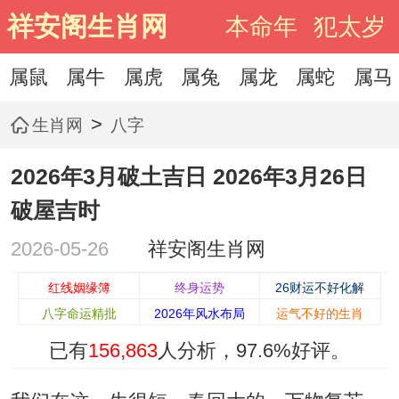
祥安阁生肖网
本命年
犯太岁
属鼠
属牛
属虎
属兔
属龙
属蛇
属马
>
生肖网
八字
2026年3月破土吉日 2026年3月26日
破屋吉时
2026-05-26
祥安阁生肖网
红线姻缘簿
终身运势
26财运不好化解
八字命运精批
2026年风水布局
运气不好的生肖
已有
156,863
人分析，
97.6%
好评。