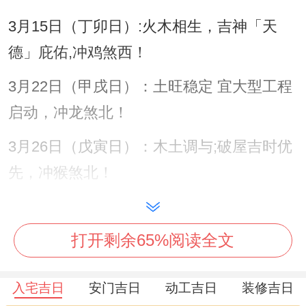
3月15日（丁卯日）:火木相生，吉神「天
德」庇佑,冲鸡煞西！
3月22日（甲戌日）：土旺稳定 宜大型工程
启动，冲龙煞北！
3月26日（戊寅日）：木土调与;破屋吉时优
先，冲猴煞北！
吉时辰选择需契合日干特性,分三段布局！
打开剩余65%阅读全文
卯时（5:00-7：00）:旭日，标记新生,驱散
阴霾！
入宅吉日
安门吉日
动工吉日
装修吉日
巳时（9:00-11：00）：阳气鼎盛;助力工程