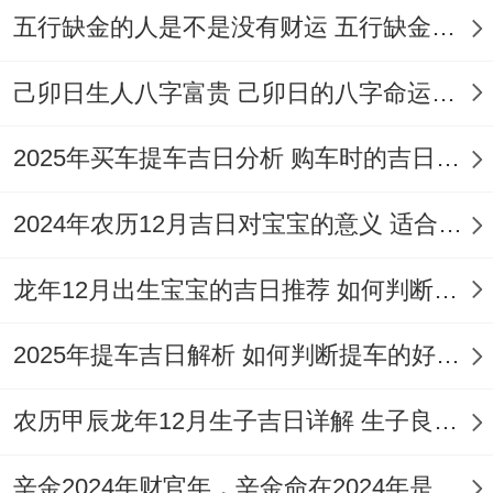
卯时破屋标记「日出破暗」；尤利拆除旧
五行缺金的人是不是没有财运 五行缺金的人命运好不好
灶、危墙！
己卯日生人八字富贵 己卯日的八字命运如何
巳时阳气最旺 适合承重结构改动;避免后续
隐患！
2025年买车提车吉日分析 购车时的吉日与禁忌
申时金气生水，利于清理废墟、平整土的！
2024年农历12月吉日对宝宝的意义 适合龙年宝宝出生的日子有哪些
各个时辰需配合咒语或仪式动作;如敲击时念
龙年12月出生宝宝的吉日推荐 如何判断吉日是否适合宝宝
「破旧迎新」！
破屋前后阶段注意事项需细化！
2025年提车吉日解析 如何判断提车的好日子
入前三日需斋戒沐浴 避免参与白事！
农历甲辰龙年12月生子吉日详解 生子良辰的影响因素
进行中不可有孕妇儿童再场,防惊扰！
辛金2024年财官年，辛金命在2024年是财官年还是财印年