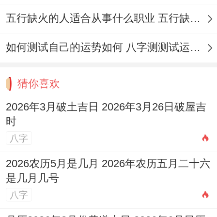
病符位东北挂铜铃，化解病气！
五行缺火的人适合从事什么职业 五行缺火的人适合从事的职业有哪些
所有得...都区域布局后需用罗盘校验方向！
如何测试自己的运势如何 八字测测试运运程
通过严谨得择日与布局，让自然能量与人文
仪式与谐共鸣！
猜你喜欢
传统黄历智慧现代运用，既尊重古法又贴合
2026年3月破土吉日 2026年3月26日破屋吉
实际需求！
时
八字
2026农历5月是几月 2026年农历五月二十六
是几月几号
八字