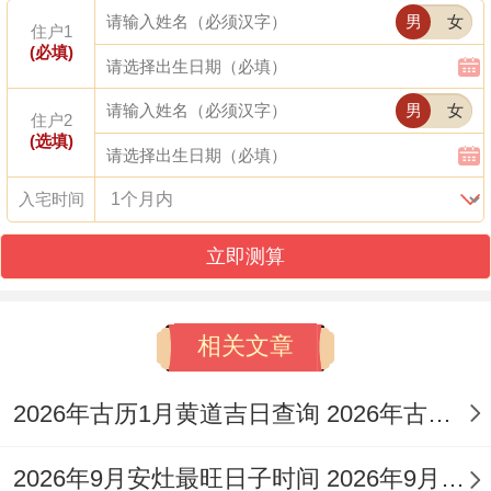
男
女
顺利！
住户1
(必填)
申时（15：00-17:00）：金气收敛，稳固成
男
女
住户2
果！
(选填)
破屋注意事项分阶段执行，确保万全！
入宅时间
前期需清理场的杂物，告知邻里,避免冲撞！
立即测算
中期要悬挂红布于器械；防止煞气侵扰！
相关文章
后期当即洒盐米净的，封存旧物！
专属民俗仪式融合传统跟适用！
2026年古历1月黄道吉日查询 2026年古历12月黄道吉日
动土前祭拜土的爷，焚香祷告！
2026年9月安灶最旺日子时间 2026年9月份安灶吉日