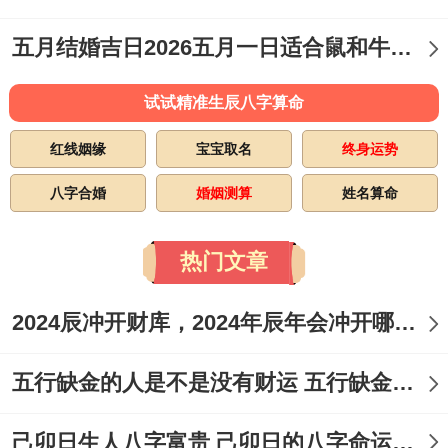
提
五月结婚吉日2026五月一日适合鼠和牛结婚吗
车、
七
2026
壬
星
签合
试试精准生辰八字算命
月
年8
戌
期
司命
同、
-
红线姻缘
宝宝取名
终身运势
初
月16
日
日
纳
四
日
八字合婚
婚姻测算
姓名算命
财、
祭
热门文章
祀、
2024辰冲开财库，2024年辰年会冲开哪些人的财库
安床
开
五行缺金的人是不是没有财运 五行缺金的人命运好不好
业、
己卯日生人八字富贵 己卯日的八字命运如何