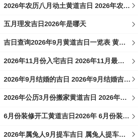
岁
业、
2026年农历八月动土黄道吉日 2026年农历八月二十六适合搬家吗
德、
交
栽
五月理发吉日2026年是哪天
大
易、
种、
六
2026
丙
星
明、
签
作
吉日查询2026年9月黄道吉日一览表 黄历2026年9月16黄道吉日查询
月
年8
辰
期
金
约、
灶、
廿
月10
日
一
匮、
结
针
2026年11月份入宅吉日 2026年11月最佳的入宅吉日
八
日
月
婚、
灸、
2026年9月结婚的吉日 2026年9月结婚吉日有哪些
空、
动
出行
天喜
土、
2026年公历3月份搬家黄道吉日 2026年公历3月搬家吉日
搬家
6月份装修开工黄道吉日2026年 6月份装修开工黄道吉日查询
装
修、
2026年属兔人9月提车吉日 属兔人提车选什么日子