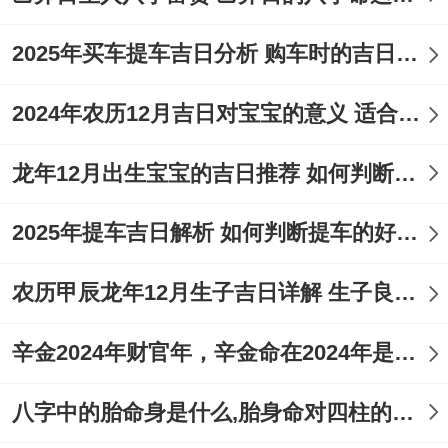
交
掘
易、
井、
2025年买车提车吉日分析 购车时的吉日与禁忌
立
理
七
2026
2024年农历12月吉日对宝宝的意义 适合龙年宝宝出生的日子有哪些
丁
星
券、
发、
月
年8
卯
期
-
结
作
龙年12月出生宝宝的吉日推荐 如何判断吉日是否适合宝宝
初
月21
日
五
婚、
灶、
九
日
2025年提车吉日解析 如何判断提车的好日子
开
动
光、
土、
农历甲辰龙年12月生子吉日详解 生子良辰的影响因素
祭
破土
祀、
辛金2024年财官年，辛金命在2024年是财官年还是财印年
入宅
八字中的胎命身是什么,胎身命对四柱的影响
开