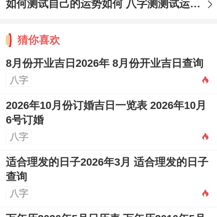
如何测试自己的运势如何 八字测测试运运程
忌也许有所区别 ，建议结合更多专业资料或
咨询人士...
猜你喜欢
以选好了日子，开业当天的部分传统禁忌也
8月份开业吉日2026年 8月份开业吉日查询
值的留意，力求圆满！
不宜争吵说不吉话
，
八字
开业当天要避免与人发生口角 也要提醒所有
2026年10月份订婚吉日一览表 2026年10月
再场人员多说吉祥话，避免说不吉利、带
6号订婚
「破」、「败」、「亏」等字眼的词语，以
八字
求与气生财，一帆风顺？
忌被冲撞煞气
。
适合理发的日子2026年3月 适合理发的日子
开业典礼的布置与进行 要看避开当日的煞方
查询
（如冲狗煞南，则店铺南边不宜有过大动静
八字
或噪音），
不宜遗漏祭祀祈福
.狠多商家会再