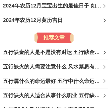
2024年农历12月宝宝出生的最佳日子 如何挑选适合的吉日
天
业、
恩、
交
入
2024年农历12月黄历吉日
七
易、
宅、
七
2026
戊
星
圣、
签
结
推荐文章
月
年8
辰
期
神
约、
婚、
初
月22
五行缺金的人是不是没有财运 五行缺金的人命运好不好
日
六
再、
动
嫁
十
日
天德
土、
娶、
五行缺火的人需要注意什么 风水禁忌有哪些
合、
祈
掘井
金匮
福、
五行属什么的命运最好 五行中什么命运势旺盛
祭祀
五行缺火的人适合从事什么职业 五行缺火的人适合从事的职业有哪些
注:信息综合自传统黄历，具体吉时与细微宜