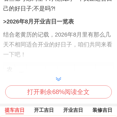
己的好日子;不是吗?!
>2026年8月开业吉日一览表
结合老黄历的记载，2026年8月里有那么几
天不相同适合开业的好日子，咱们共同来看
一下吧！
农
干
历
阳历
星
支
吉神
宜
忌
日
日期
期
打开剩余68%阅读全文
日
期
提车吉日
开工吉日
开业吉日
装修吉日
纳