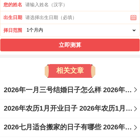
您的姓名
财、
斋
出生日期
开
醮、
业、
入
择日范围
六
2026
戊
星
交
宅、
立即测算
月
年8
申
期
-
易、
安
廿
月3
日
一
立
门、
相关文章
一
日
券、
安
2026年一月三号结婚日子怎么样 2026年1月六号结婚日子好吗
出
葬、
行、
破土
2026年农历1月开业日子 2026年农历1月哪天适合开业
祭祀
2026七月适合搬家的日子有哪些 2026年7月26号适合搬家吗搬家的日子
开