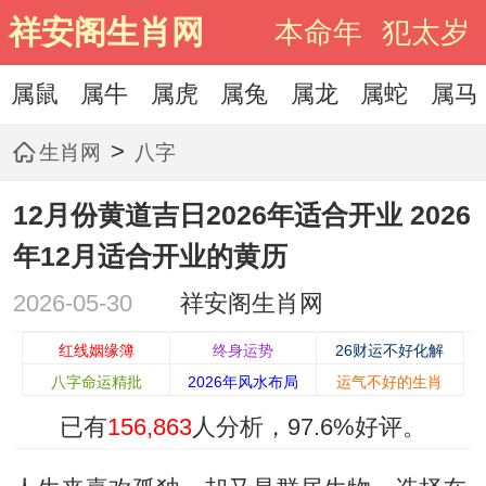
祥安阁生肖网
本命年
犯太岁
属鼠
属牛
属虎
属兔
属龙
属蛇
属马
>
生肖网
八字
12月份黄道吉日2026年适合开业 2026
年12月适合开业的黄历
2026-05-30
祥安阁生肖网
红线姻缘簿
终身运势
26财运不好化解
八字命运精批
2026年风水布局
运气不好的生肖
已有
156,863
人分析，
97.6%
好评。