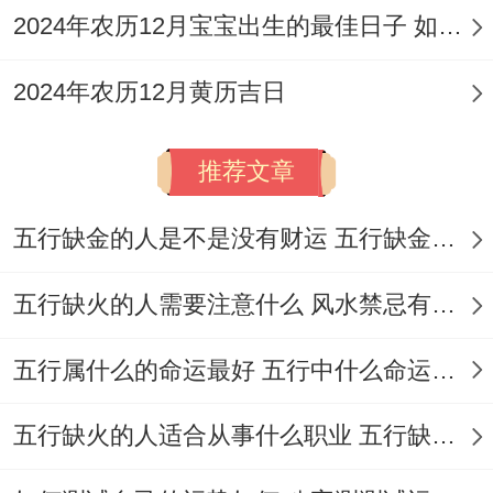
销售、咨询，金融、互联网等。
2024年农历12月宝宝出生的最佳日子 如何挑选适合的吉日
选择此日开业；帮助抓住市场机遇,生意如流
2024年农历12月黄历吉日
水般源源不断...但需注意规避北方煞位。
3.3 2026年12月18日
推荐文章
（星期五，农历冬月初十）
五行缺金的人是不是没有财运 五行缺金的人命运好不好
五行跟星神
:本日五行属「炉中火」、值神为
五行缺火的人需要注意什么 风水禁忌有哪些
「白虎」（黑道凶日）；但开业吉日指数同
样为98分。
五行属什么的命运最好 五行中什么命运势旺盛
九星为三碧-轩辕星（木）-安神。日冲猴
五行缺火的人适合从事什么职业 五行缺火的人适合从事的职业有哪些
（庚申），煞北。