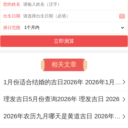
四个格外适宜开业的日子，这些日子由专业
您的姓名
机构参考了五行命理，周易学说以及民间传
出生日期
统民俗等因素综合评定而出,分别为:12月1日
择日范围
（星期二）、12月6日（星期日）、12月18
立即测算
日（星期五）同12月29日（星期二）。
每一个日子都有其独特的五行属性与星神特
相关文章
征 ；适合不同行业还有业主的命理需求。
1月份适合结婚的吉日2026年 2026年1月份适合结婚
3.详细吉日解读与特色想一想
理发吉日5月份查询2026年 理发吉日 2026
3.1 2026年12月1日
（星期二、农历十月廿三）
2026年农历九月哪天是黄道吉日 2026年农历九月26日子好不好