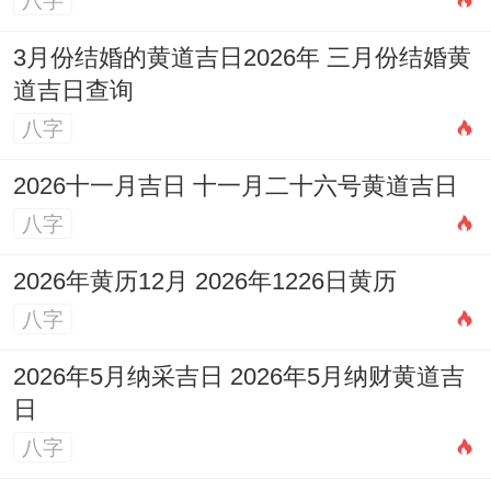
八字
忌讳破土、安葬、行丧、开生坟.
3月份结婚的黄道吉日2026年 三月份结婚黄
适用建议
:天德是黄道吉神，能化解不少凶
道吉日查询
煞、虽然九星为凶；但仍在可选之列。洞下
八字
水标记细水长流与深厚的潜力！
2026十一月吉日 十一月二十六号黄道吉日
此日格外适合文化，教育、艺术，慈善、咨
八字
询等注重口碑与长期演化的行业，也适合需
2026年黄历12月 2026年1226日黄历
要搬迁新址同步开业的商户！
八字
4.怎么样选择最适合你的开业吉日
2026年5月纳采吉日 2026年5月纳财黄道吉
知道了什么是吉日，下一步就是怎样从中选
日
择最适合自己的一天。在这需要综合考虑多
八字
个因素: