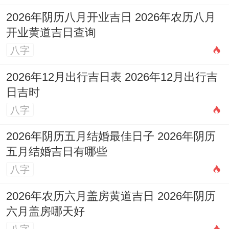
3.4 2026年12月29日
2026年阴历八月开业吉日 2026年农历八月
开业黄道吉日查询
（星期二,农历冬月廿一）
八字
五行与星神
：本日五行属「洞下水」。值神
2026年12月出行吉日表 2026年12月出行吉
为「天德」（黄道吉日），九星为五黄-天
日吉时
符星（土）-凶神...但开业吉日指数为95分.
八字
日冲羊（辛未）、煞东。
2026年阴历五月结婚最佳日子 2026年阴历
宜忌研究
：宜于订盟，纳采、祭祀，祈福、
五月结婚吉日有哪些
出行，安香、修造，动土、上梁，开业（开
八字
市）、交易，立券、移徙，入宅等，事项繁
2026年农历六月盖房黄道吉日 2026年阴历
多；是一个综合性的吉日！
六月盖房哪天好