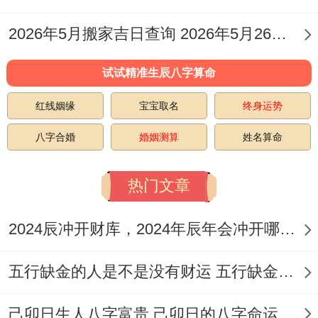
部分口舌之争。
2026年5月搬家吉日查询 2026年5月26日适合搬家吗
但整个利于开业求财。特别是适合交通、物
试试精准生辰八字算命
流、通讯、旅游等同「驿」相关的行业，以
红线姻缘
宝宝取名
终身运势
及那些希望借助贵人力量开拓市场的创业
者。
八字合婚
婚姻测算
姓名算命
3.2 2026年12月6日
热门文章
（星期日;农历十月廿八）
2024辰冲开财库，2024年辰年会冲开哪些人的财库
五行与星神
：本日五行属「大溪水」,值神为
五行缺金的人是不是没有财运 五行缺金的人命运好不好
「天牢」（黑道凶日）,但综合指数高达98
分！九星为一白-太乙星（水）-吉神。
己卯日生人八字富贵 己卯日的八字命运如何