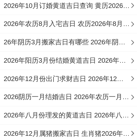
五行跟星神
：本日五行属「大驿土」，值神
2026年10月订婚黄道吉日查询 黄历2026年10月订婚
为「朱雀」（虽为黑道日,但经综合评定仍为
开业吉日）,九星为六白-青龙星（金）-吉
2026年农历8月入宅吉日 农历2026年8月入宅吉日
神。
26年阴历3月搬家吉日有哪些 2026年阴历3月26日搬家好吗
宜忌找原因
:在这一天非常适合开业（开
2026年阳历3月份结婚黄道吉日 2026年阳历3月偏财好运生肖
市）、纳财，出行等，还适宜祭祀，祈福、
求嗣，斋醮、入学，起基、置产等一系列跟
2026年12月份出门求财吉日 2026年12月出门吉利日子
开创，进取相关的事务，要看的是当日忌讳
搬家（移徙）、入宅，出火、入殓与安葬等
2026阴历一月结婚吉日 2026年农历一月结婚黄道吉日
事宜。
2026年八月份理发的黄道吉日 2026年八月理发吉日
适用建议
:此日吉神为青龙星。金性，带有贵
2026年12月属猪搬家吉日 生肖猪2026年腊月二十搬家
人与财运的意象！虽然值神为朱雀大概带来