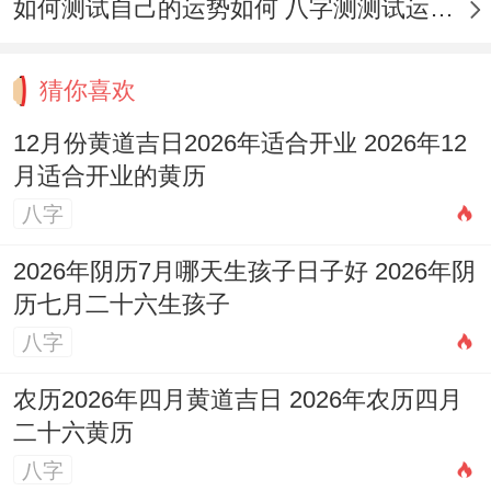
如何测试自己的运势如何 八字测测试运运程
宜忌分析
:宜于纳采，订盟、开业（开市）、
交易，立券、出行，会亲友、安机械，竖
猜你喜欢
柱、上梁等,是非常适合进行商业合作，签订
契约以及开启新项目的一天.
12月份黄道吉日2026年适合开业 2026年12
月适合开业的黄历
忌讳嫁娶、动土、破土、祈福、出火跟入
八字
宅！
2026年阴历7月哪天生孩子日子好 2026年阴
适用建议
:炉中火寓意必须积累与锻造。最终
历七月二十六生孩子
成就大器...此日适合制造业、餐饮业、能
八字
源、科技还有任何需要团队精密协作的行业.
农历2026年四月黄道吉日 2026年农历四月
轩辕星有安神之效，利于稳定团队，奠定长
二十六黄历
期演化的基础。同样需注意避开北方。
八字