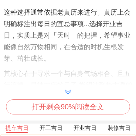
这种选择通常依据老黄历来进行。黄历上会
明确标注出每日的宜忌事项...选择开业吉
日，实质上是对「天时」的把握，希望事业
能像自然万物相同，在合适的时机生根发
芽、茁壮成长。
其核心在于寻求一个与自身气场相合、且五
行流通、星神吉庆的日子,指望达到趋吉避凶
的效果。
打开剩余90%阅读全文
2.2026年12月开业吉日总览
经过对老黄历的详细梳理、2026年12月共有
提车吉日
开工吉日
开业吉日
装修吉日