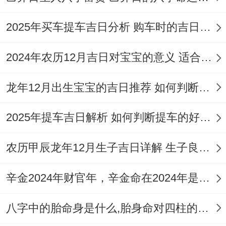
日冲猴（戊申）；煞北...
2025年买车提车吉日分析 购车时的吉日与禁忌
2024年农历12月吉日对宝宝的意义 适合龙年宝宝出生的日子有哪些
宜忌拆开看
:此日宜于纳采、移徙、纳财、开
龙年12月出生宝宝的吉日推荐 如何判断吉日是否适合宝宝
业（开市）、交易、立券、入宅、修造、动
2025年提车吉日解析 如何判断提车的好日子
土等、多项事宜均与财富积累跟事业开拓密
切相关.
农历甲辰龙年12月生子吉日详解 生子良辰的影响因素
忌讳开仓、盖屋、造桥同祭祀。
辛金2024年财官年，辛金命在2024年是财官年还是财印年
适用建议
:太乙星为水星，主智慧同机遇；利
八字中的胎命身是什么,胎身命对四柱的影响
于要创意，沟通与灵活性的行业，如贸易，