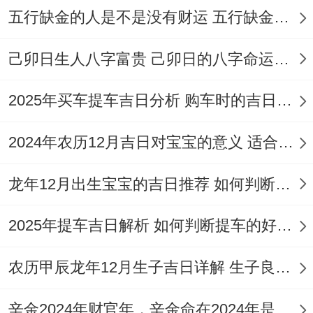
土、定磉、安床等。冲兔煞东...
五行缺金的人是不是没有财运 五行缺金的人命运好不好
2026年5月24日（星期日，农历四月初
己卯日生人八字富贵 己卯日的八字命运如何
八）
：宜结婚、纳采、订婚、祭祀、祈福、
求嗣、开光、出火、出行、拆卸、
开工
、
装
2025年买车提车吉日分析 购车时的吉日与禁忌
修
、进人口、入宅、搬家、安床等。
2024年农历12月吉日对宝宝的意义 适合龙年宝宝出生的日子有哪些
2026年5月27日（星期三、农历四月十
龙年12月出生宝宝的吉日推荐 如何判断吉日是否适合宝宝
一）
：值神玉堂（吉）。成执位！宜祭祀，
祈福、求嗣，开光、订婚，纳采、解除，动
2025年提车吉日解析 如何判断提车的好日子
土、起基，进人口、
开市
、交易，立券、纳
财，造仓、开池，栽种等，冲羊煞东！
农历甲辰龙年12月生子吉日详解 生子良辰的影响因素
2026年5月29日（星期五，农历四月十
辛金2024年财官年，辛金命在2024年是财官年还是财印年