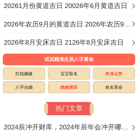
此日位开日。宜祭祀、祈福、求嗣、开光、
20261月份黄道吉日 20026年6月黄道吉日
出行、
开市
、交易、立券、栽种、安床、起
2026年农历9月的黄道吉日 2026年农历9月16日黄道吉日查询
基、动土等...
但值神玄武（凶）,冲鸡煞西，需拆开看。
2026年8月安床吉日 2126年8月安床吉日
2026年5月22日（星期五;农历四月初六）
：
试试精准生辰八字算命
宜纳采、嫁娶、裁衣、理发、出行、
修造
、
红线姻缘
宝宝取名
终身运势
动土、进人口、
开市
、交易、立券、挂匾、
八字合婚
婚姻测算
姓名算命
移徙、上梁、栽种、纳畜等.
2026年5月23日（星期六；农历四月初
热门文章
七）
：宜
开市
、交易、立券、挂匾、祭祀、
2024辰冲开财库，2024年辰年会冲开哪些人的财库
祈福、斋醮、出行、造屋、起基、
修造
、动