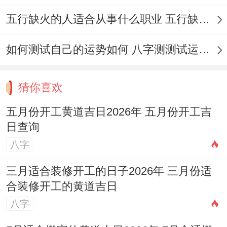
如奠基、揭牌等,并关注当日的财神、喜神、
五行缺火的人适合从事什么职业 五行缺火的人适合从事的职业有哪些
福神方位，在布局或举行仪式时可适当借
如何测试自己的运势如何 八字测测试运运程
鉴.5月部分地区已进入雨季或天气多变;需提
前关注天气预报 避开 天气，确保开工顺利
猜你喜欢
进行！
五月份开工黄道吉日2026年 五月份开工吉
尊重地方习俗与行业惯例，有时这些细节同
日查询
样重要！
八字
假设一位男士生于公元1990年4月5日上午9
三月适合装修开工的日子2026年 三月份适
时（农历庚午年三月初十日巳时），其八字
合装修开工的黄道吉日
位
庚午、庚辰、庚子、辛巳
。
八字
日主庚金，生于辰月得生，年、月、时干金