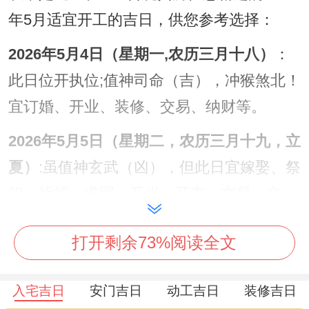
年5月适宜开工的吉日，供您参考选择：
2026年5月4日（星期一,农历三月十八）
：
此日位开执位;值神司命（吉），冲猴煞北！
宜订婚、开业、装修、交易、纳财等。
2026年5月5日（星期二，农历三月十九，立
夏）
:虽值神玄武（凶），但此日宜嫁娶、祭
祀、祈福、求嗣、开光、开市、交易、立
券、安床、出行等...
打开剩余73%阅读全文
2026年5月6日（星期三、农历三月二十）
：
此日宜结婚，祭祀、祈福，求嗣、出行，出
入宅吉日
安门吉日
动工吉日
装修吉日
火、拆卸、
装修
、
开工
、入宅，搬家、安床