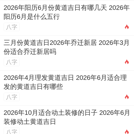
虽冲羊（未），但其生肖位马,无冲。建议选
2026年阳历6月份黄道吉日有哪几天 2026年
择此日的
巳时（9:00-11：00）或午时
阳历6月是什么五行
（11：00-13:00）
举行开工仪式。
八字
巳时其本命时支,午时引动流年午火官星、但
三月份黄道吉日2026年乔迁新居 2026年3月
全有己土透干转化，算得上有利。
份适合乔迁新居吗
八字
挑选吉日是一门融合了传统智慧与个人实际
状况的学问，上述所列吉日及分析仅位通用
2026年4月理发黄道吉日 2026年6月适合理
发的黄道吉日有哪些
参考，最理想的选择永远是那个既能契合黄
八字
道吉日通用原则。
2026年10月适合动土装修的日子 2026年6月
又能完美匹配您自身八字命理、生肖属相与
装修动土黄道吉日
项目具体需求的日子.祝愿您在新的一年里，
八字