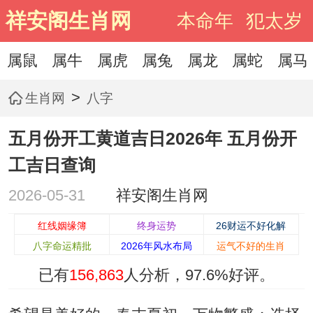
祥安阁生肖网
本命年
犯太岁
属鼠
属牛
属虎
属兔
属龙
属蛇
属马
>
生肖网
八字
五月份开工黄道吉日2026年 五月份开
工吉日查询
2026-05-31
祥安阁生肖网
红线姻缘簿
终身运势
26财运不好化解
八字命运精批
2026年风水布局
运气不好的生肖
已有
156,863
人分析，
97.6%
好评。