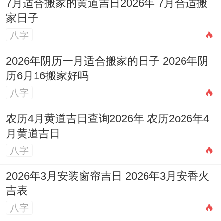
7月适合搬家的黄道吉日2026年 7月合适搬
帮扶，金势强旺...2026丙午年流年火旺官杀
家日子
透干；对其事业心、求变心有强烈引动，但
八字
火旺克金；也需注意压力同波动。
2026年阴历一月适合搬家的日子 2026年阴
历6月16搬家好吗
位其择开工吉日，需首选能调与强金、化解
八字
火金交战或顺势利财的日子。
2026年5月15
日（农历三月廿九，己丑日）
。
农历4月黄道吉日查询2026年 农历2o26年4
月黄道吉日
该日干支己丑;土旺正印透干。能有用流通火
八字
金之势（火生土；土生金），化压力位动
2026年3月安装窗帘吉日 2026年3月安香火
力，生扶日主,利于项目稳定推进还有获得支
吉表
持，值神玉堂,吉...
八字