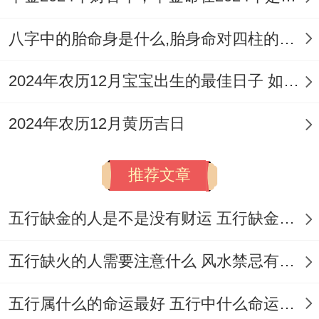
三）
：此日位开日，宜祭祀，祈福、求嗣，
八字中的胎命身是什么,胎身命对四柱的影响
开光、纳采，订婚、嫁娶，出行、动土，破
土、会亲友、
开市
、交易，立券、习艺，拆
2024年农历12月宝宝出生的最佳日子 如何挑选适合的吉日
卸、起基等！
2024年农历12月黄历吉日
但值神玄武（凶），冲鸡煞西。
择吉仅是第一步，还需注意以下几点：黄道
推荐文章
吉日虽有普遍有价值 ,但务必结合业主、主
五行缺金的人是不是没有财运 五行缺金的人命运好不好
管或重要参与者 的生辰八字、生肖属相进行
个性化筛选，避免选择同自身相冲相害的日
五行缺火的人需要注意什么 风水禁忌有哪些
子。
五行属什么的命运最好 五行中什么命运势旺盛
其实吧;考黄历中的「吉时」进行重大仪式；