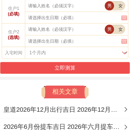
男
女
住户1
等,是宜忌事项很全面的吉日！
(必填)
2026年5月11日（星期一，农历三月廿
男
女
住户2
五）
：此日宜嫁娶，祭祀、祈福，求嗣、开
(选填)
光，出火、出行，拆卸、动土，解除、进人
入宅时间
口、
开市
、交易，立券、挂匾，入宅、移
立即测算
徙，安床、安门等。
相关文章
2026年5月12日（星期二，农历三月廿六）
:
皇道2026年12月出行吉日 2026年12月出行的黄道吉日
宜祭祀、祈福、求嗣、开光、解除、合帐、
2026年6月份提车吉日 2026年六月提车黄道吉日