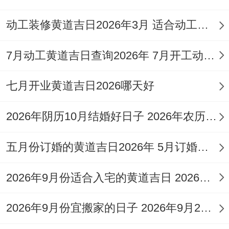
冠笄、伐木、架马、作梁、
装修
、进人口、
结婚、裁衣、安床、
开工
等。
动工装修黄道吉日2026年3月 适合动工装修的好日子2026年6月
2026年5月14日（星期四，农历三月廿八）
:
7月动工黄道吉日查询2026年 7月开工动土黄道吉日查询
宜纳采，订婚、结婚，造车器、祭祀，祈
福、求嗣，开光、出火，拆卸、
装修
、
开
七月开业黄道吉日2026哪天好
工
、进人口，挂匾、入宅，搬家、安床等。
2026年阴历10月结婚好日子 2026年农历十月二十六结婚好吗
2026年5月15日（星期五，农历三月廿
五月份订婚的黄道吉日2026年 5月订婚吉日2026年
九）
：值神玉堂（吉）,成执位...宜
开市
、交
易、立券、祭祀、祈福、开光、动土、安
2026年9月份适合入宅的黄道吉日 2026年9月26号适合入宅吗
床、出行、栽种、纳畜等。冲羊煞东。
2026年9月份宜搬家的日子 2026年9月26搬家入宅吉日查询
2026年5月17日（星期日，农历四月初一）
: