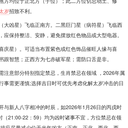
煞方均位于正北方（子位）；此二方位切忌动土、修
太岁
招致不利。
（大凶星）飞临正南方。二黑巨门星（病符星）飞临西
，应保持整洁、安静，避免摆放红色物品或大型电器。
喜庆星）。可适当布置紫色或红色饰品催旺人缘与喜
书跟智慧；正西方为七赤破军星；需防口舌是非。
注意部分特别指定禁忌，生肖禁忌在领域 ，2026年属
行事需更谨慎;选择吉日时可优先考虑化解太岁冲击的日
与新人八字相冲的时辰，如2026年1月26日的丙戌时
亥时（21:00-22：59）均为凶时诸事不宜，方位禁忌在领
安排应尽量减少位于当年凶方（正南，正北、西北，西