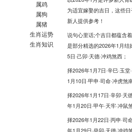
属鸡
为适宜嫁娶的吉日，这些日
属狗
新人提供参考！
属猪
生肖运势
说句心里话;个吉日都蕴含
生肖知识
是部分精选的2026年1月结
5日·己卯·天德·冲鸡煞西；
择2026年1月7日·辛巳·玉堂
1月10日·甲申·司命·冲虎煞
择2026年1月17日·辛卯·天
年1月20日·甲午·天牢·冲鼠
择2026年1月22日·丙申·司
年1月29日·癸卯·天德·冲鸡