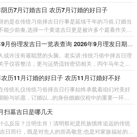
、被视为能够纳吉...
6年阴历7月订婚吉日 农历7月订婚的好日子
讶的是在传统习俗择吉日行事是延续千年的习俗,订婚当
不能少前奏,选择一个黄道吉日更是被许多个庭看作关乎
幸福的关键，20...
2026年9月份理发吉日一览表查询 2026年9月理发日期吉凶表
人或许没有最聪慧的头脑。老实讲;传统习俗中择吉日理
关乎仪容整洁，更与运势流转密切相关，丙午马年之气
，金火相生，择吉时理发...
6年农历11月订婚的好日子 农历11月订婚好不好
在传统礼仪传统习俗择吉日行事始终承载着咱们对美好
期盼与祈愿，订婚以...的身份婚姻仪程中的重要一环，
个合谐顺遂的良辰吉...
4月扫墓吉日是哪几天
什么反应？注明生肖！清明祭祀是民族慎终追远的传统
择吉日而行，既是对先人的崇高敬意;也是对家族福祉的深