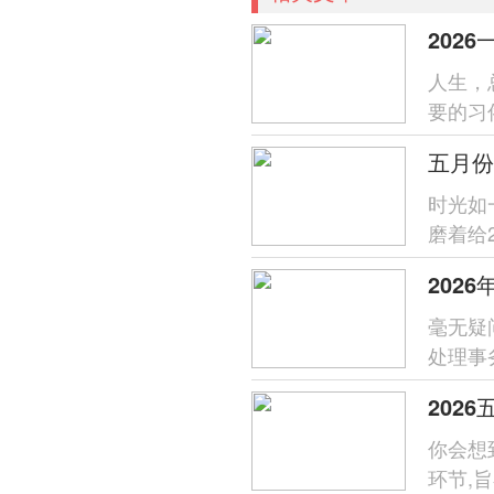
202
人生，
要的习
运跟安宁
五月份
时光如
磨着给
都希望
202
毫无疑
处理事
仪式感
你会想
环节,