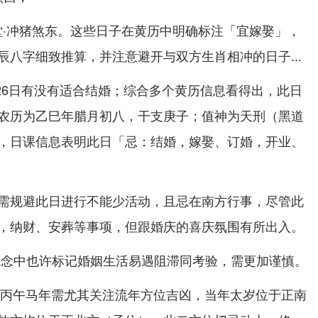
·玉堂·冲猪煞东。这些日子在黄历中明确标注「宜嫁娶」，
辰八字细致推算，并注意避开与双方生肖相冲的日子...
月26日有没有适合结婚；综合多个黄历信息看得出，此日
农历为乙巳年腊月初八，干支庚子；值神为天刑（黑道
，日课信息表明此日「忌：结婚，嫁娶、订婚，开业、
需规避此日进行不能少活动，且忌在南方行事，尽管此
，纳财、安葬等事项，但跟婚庆的喜庆氛围有所出入。
观念中也许标记婚姻生活易遇阻滞同考验，需更加谨慎。
26丙午马年需尤其关注流年方位吉凶，当年太岁位于正南