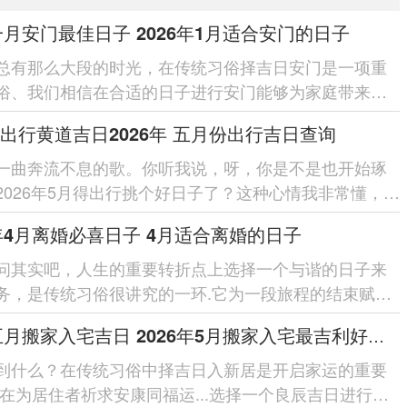
6一月安门最佳日子 2026年1月适合安门的日子
总有那么大段的时光，在传统习俗择吉日安门是一项重
俗、我们相信在合适的日子进行安门能够为家庭带来好
，2026年1月随着新年...
出行黄道吉日2026年 五月份出行吉日查询
一曲奔流不息的歌。你听我说，呀，你是不是也开始琢
2026年5月得出行挑个好日子了？这种心情我非常懂，谁
出门那天所有顺顺利利得...
6年4月离婚必喜日子 4月适合离婚的日子
问其实吧，人生的重要转折点上选择一个与谐的日子来
务，是传统习俗很讲究的一环.它为一段旅程的结束赋予
也寄托了对未来新起...
2026五月搬家入宅吉日 2026年5月搬家入宅最吉利好日子
到什么？在传统习俗中择吉日入新居是开启家运的重要
旨在为居住者祈求安康同福运...选择一个良辰吉日进行搬