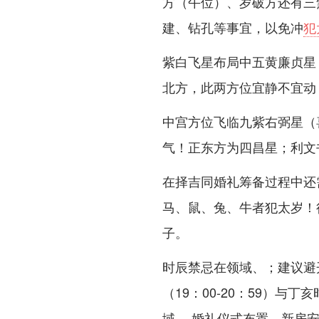
方（午位）、岁破方还有三
建、钻孔等事宜，以免冲
犯
紫白飞星布局中五黄廉贞星
北方，此两方位宜静不宜动
中宫方位飞临九紫右弼星（
气！正东方为四昌星；利文
在择吉同婚礼筹备过程中还需
马、鼠、兔、牛者犯太岁！
子。
时辰禁忌在领域、；建议避开
（19：00-20：59）与丁
域 ，婚礼仪式布置，新房