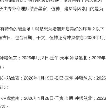
子由专业命理师结合星宿、值神、建除等因素目的是为
着有特色的能量场！就是想为婚姻开启美好的序章？以下
婚吉日...包含日期、干支、值神还有冲煞信息:2026年1月
·冲猪煞东；2026年1月8日·壬午·天牢·冲鼠煞北；2026年
南；
德·冲鸡煞西；2026年1月19日·癸巳·玉堂·冲猪煞东；2026
煞北；
命·冲虎煞南；2026年1月28日·壬寅·金匮·冲猴煞北；2026
煞西；