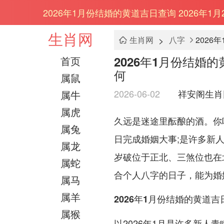
2026年1月份结婚的黄道吉日查询 2026年1
生肖网
>
生肖网
八字
2026
2026年1月份结婚的
首页
何
属鼠
2026-06-02
祥安阁生肖
属牛
属虎
久远是迷途里酝酿的酒。你
属兔
日完成婚姻大事;是许多新人
属龙
岁破位于正北、三煞位也在
属蛇
合个人八字的日子，能为婚
属马
属羊
2026年1月份结婚的黄道吉
属猴
以2026年1月是许多新