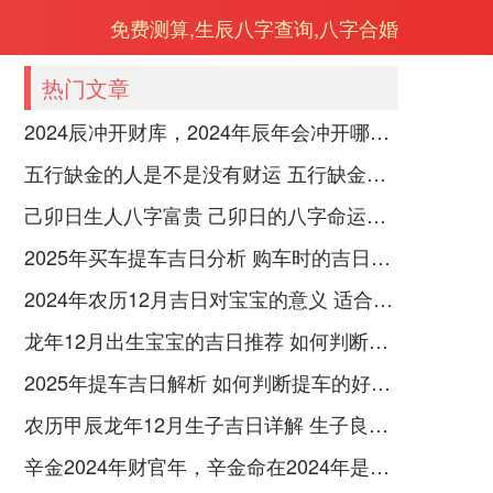
免费测算,生辰八字查询,八字合婚
热门文章
2024辰冲开财库，2024年辰年会冲开哪些人的财库
五行缺金的人是不是没有财运 五行缺金的人命运好不好
己卯日生人八字富贵 己卯日的八字命运如何
2025年买车提车吉日分析 购车时的吉日与禁忌
2024年农历12月吉日对宝宝的意义 适合龙年宝宝出生的日子有哪些
龙年12月出生宝宝的吉日推荐 如何判断吉日是否适合宝宝
2025年提车吉日解析 如何判断提车的好日子
农历甲辰龙年12月生子吉日详解 生子良辰的影响因素
辛金2024年财官年，辛金命在2024年是财官年还是财印年