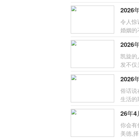
家入宅
202
令人惊
婚姻的
未来婚姻
凯旋的
发不仅
运交融
202
俗话说
生活的
选择一
26年
你会有
美德,