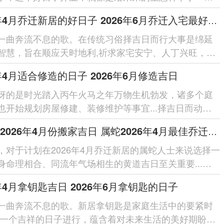
种子，谁都希望自己的事...
2026年4月乔迁新居的好日子 2026年6月乔迁入宅最好的日子
一曲奔流不息的歌。在传统习俗择吉日而行大事是绵延
智慧，旨在顺应天时地利,祈求家宅安宁、人丁兴旺，
年为丙午马年太岁位于正...
6年4月适合修造的日子 2026年6月修造吉日
讶的是时光踏入丙午火马之年万物生机勃发，诸多个庭
也开始规划房屋修建、装修维护等事宜...择吉日而动，
已久的智慧，旨在顺应...
属蛇人2026年4月份搬家吉日 属蛇2026年4月最佳乔迁日期
，对于计划在2026年4月乔迁新居的属蛇人士来说选择一
身命理相合、同流年气场相生的黄道吉日至关重要...在
…还是对传统文化...
6年4月拿钥匙吉日 2026年6月拿钥匙的日子
一曲奔流不息的歌。新居拿钥匙是家庭生活中的要紧时
择一个吉祥的日子进行，蕴含着对未来生活的美好期盼与