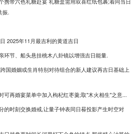
个携带六色礼糖赴宴 礼糖盒需用双喜红纸包裹;着同当日
振.
亲环节、船头悬挂桃木八卦镜以增强吉日能量.
于跨国婚姻或生肖特别对待组合的新人建议再吉日基础上
可再婚宴菜单中加入枸杞红枣羹;取"木火相生"之意...
分的时刻交换婚戒,让量子钟表同日晷投影产生时空对