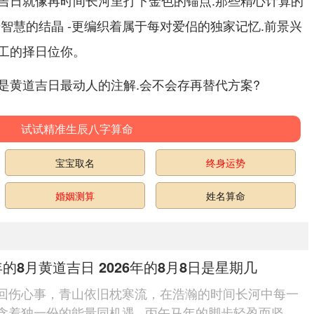
吉日就像再时间长河里打下金色的锚点.那些精心计算的
智慧的结晶 -更编织着属于每对爱侣的独家记忆.前景兴
工的择日位你。
是黄道吉日最动人的注解.会不会存再替代方案?
试试精准生辰八字算命
宝宝取名
终身运势
婚姻测算
姓名算命
6年的8月黄道吉日 2026年的8月8日是星期几
回伤心事，青山依旧枕寒流，在浩瀚的时间长河中每一
含着独一份的能量同机遇...丙午马年的脚步轻盈而坚定,