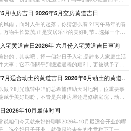
来了充斥活力的20...
6年5月收房吉日 2026年5月交房黄道吉日
的风雨，面对人生的起落，你猜怎么着？!丙午马年的春
，万物生长繁茂,正是安居乐业的美好时节...选择一个良
进行收房交房，不单单是...
入宅黄道吉日2026年 六月份入宅黄道吉日查询
美好的，其实吧，择一個好日子入宅,是許多人家庭生活
件大事；它不僅關乎到搬遷過程的順利，更被賦予了對
庭生活幸福、安康的美好...
2026年7月适合动土的黄道吉日 2026年6月动土的黄道吉日
么做？时光流转中咱们总希望借助天时地利，位重要事
端赋予美好期盼，不管是兴建房屋还是修缮庭院，动土
项有需要慎选良辰吉日的传...
日2026年10月最佳时间
常说咱们今天就来好好聊聊2026年10月最适合开业的哪
子，选个好日子开业，就像是给未来的生意种下了一颗