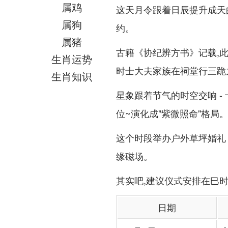
属鸡
这天月令跟着日辰提升成天
属狗
约。
属猪
古籍《协纪辨方书》记载,
生肖运势
时士大夫家族在祠堂行三跪
生肖知识
星象跟着节气的时空交响 
位~演化成"紫微照命"格局
这个时段举办户外草坪婚礼
缘磁场。
其实吧,建议仪式安排在巳
日期