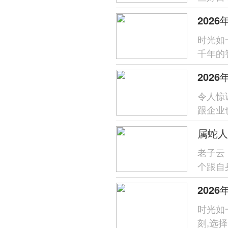
幸运的
时光如
千年的
2026
202
令人惊
跟企业
是传承
老子云
个跟自
这不独
202
时光如
刻,选