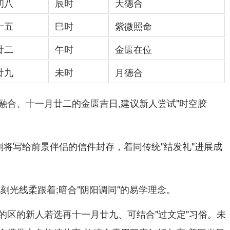
初八
辰时
天德合
十五
巳时
紫微照命
廿二
午时
金匮在位
廿九
未时
月德合
融合、十一月廿二的金匮吉日,建议新人尝试"时空胶
刻将写给前景伴侣的信件封存，着同传统"结发礼"进展成
刻光线柔跟着;暗合"阴阳调同"的易学理念。
的区的新人若选再十一月廿九、可结合"过文定"习俗。未