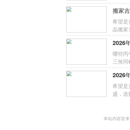
祝福，
搬家吉
希望是
晶搬家
化的尊重
202
哪些丙
三煞同
与...
202
希望是
盛，选
融...
本站内容皆来