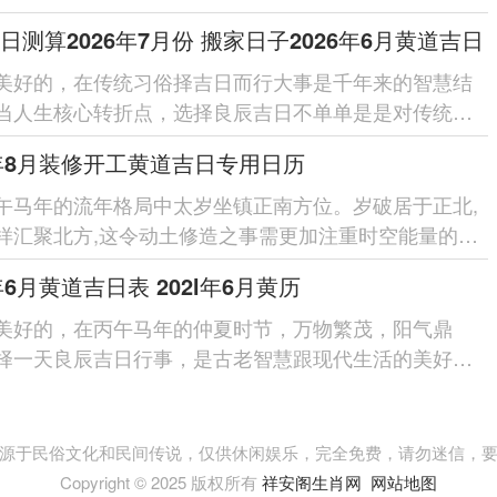
在这不仅是对传统文...
日测算2026年7月份 搬家日子2026年6月黄道吉日
美好的，在传统习俗择吉日而行大事是千年来的智慧结
当人生核心转折点，选择良辰吉日不单单是是对传统文
;更是对以后家庭生...
6年8月装修开工黄道吉日专用日历
午马年的流年格局中太岁坐镇正南方位。岁破居于正北,
样汇聚北方,这令动土修造之事需更加注重时空能量的调
八月作为夏秋交...
6年6月黄道吉日表 202l年6月黄历
美好的，在丙午马年的仲夏时节，万物繁茂，阳气鼎
择一天良辰吉日行事，是古老智慧跟现代生活的美好交
2026年6月农历五月既有芒种的忙...
源于民俗文化和民间传说，仅供休闲娱乐，完全免费，请勿迷信，
Copyright © 2025 版权所有
祥安阁生肖网
网站地图