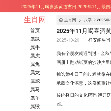
2025年11月喝喜酒黄道吉日 2025年11月
生肖网
>
生肖网
八字
2025
2025年11月喝喜酒
首页
属鼠
2025-10-20
祥安阁生肖
属牛
我有个朋友就遇到过 - 
属虎
画册上翻动纸页的沙沙声里
属兔
属龙
挑选婚礼日子的过程就像在时
属蛇
承载文化深意，这份慎重让
属马
传统择日的文化密码 翻开泛
属羊
照。
属猴