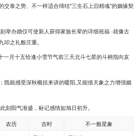
的交泰之势、不一样适合缔结"三生石上旧精魂"的姻缘契
此刻举办婚仪可使新人获得家族长辈的详细祝福 -就像古
九叩之礼般庄重。
- 十一月十五恰逢小雪节气前三天北斗七星的斗柄指向亥
。
；既能感受深秋概括来讲的暖阳,又能借天象之力增强姻
时此刻阳气渐盛，标记感情如旭日初升。
农历
吉时
不一般星象