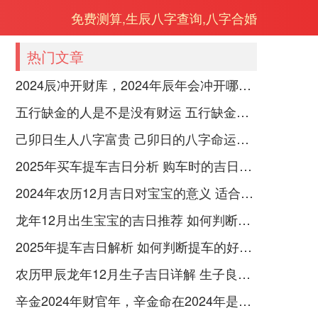
免费测算,生辰八字查询,八字合婚
热门文章
2024辰冲开财库，2024年辰年会冲开哪些人的财库
五行缺金的人是不是没有财运 五行缺金的人命运好不好
己卯日生人八字富贵 己卯日的八字命运如何
2025年买车提车吉日分析 购车时的吉日与禁忌
2024年农历12月吉日对宝宝的意义 适合龙年宝宝出生的日子有哪些
龙年12月出生宝宝的吉日推荐 如何判断吉日是否适合宝宝
2025年提车吉日解析 如何判断提车的好日子
农历甲辰龙年12月生子吉日详解 生子良辰的影响因素
辛金2024年财官年，辛金命在2024年是财官年还是财印年