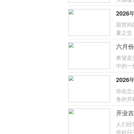
为各位带
202
面世间
夏之交
辰吉日
六月份
希望是
中的一
未來家
你会怎
务的开
都是一
开业吉
人们经
些好日