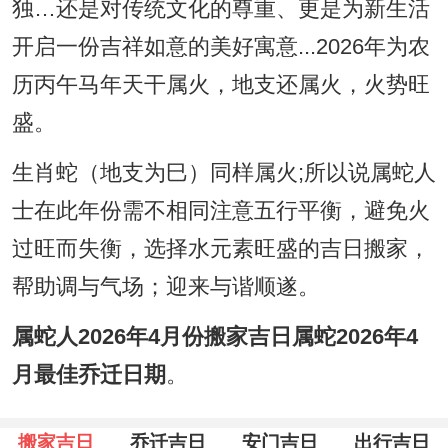
独…还是对传统文化的尊重、更是为新生活
开启一份吉祥如意的美好寓意...2026年为农
历丙午马年天干属火，地支还属火，火势旺
盛。
生肖蛇（地支为巳）同样属火;所以说属蛇人
士在此年份需不相同注意五行平衡，避免火
过旺而失衡，选择水元素旺盛的吉日搬家，
帮助调与气场；迎来与谐顺遂。
属蛇人2026年4月份搬家吉日属蛇2026年4
月最佳乔迁日期
。
搬家吉日
乔迁吉日
安门吉日
出行吉日