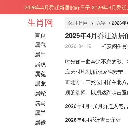
2026年4月乔迁新居的好日子 2026年6月
生肖网
>
生肖网
八字
2026
2026年4月乔迁新
首页
属鼠
2026-04-19
祥安阁生肖
属牛
时光如一曲奔流不息的歌。
属虎
应天时地利,祈求家宅安宁、
属兔
正北方，三煞位同样在北方
属龙
期的选择、以期达到趋吉避
属蛇
属马
2026年4月与6月乔迁入宅
属羊
2026年4月乔迁吉日详析
属猴