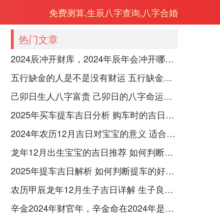
免费测算,生辰八字查询,八字合婚
热门文章
2024辰冲开财库，2024年辰年会冲开哪些人的财库
五行缺金的人是不是没有财运 五行缺金的人命运好不好
己卯日生人八字富贵 己卯日的八字命运如何
2025年买车提车吉日分析 购车时的吉日与禁忌
2024年农历12月吉日对宝宝的意义 适合龙年宝宝出生的日子有哪些
龙年12月出生宝宝的吉日推荐 如何判断吉日是否适合宝宝
2025年提车吉日解析 如何判断提车的好日子
农历甲辰龙年12月生子吉日详解 生子良辰的影响因素
辛金2024年财官年，辛金命在2024年是财官年还是财印年