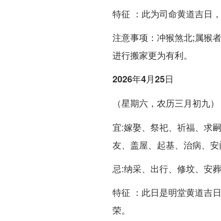
特征 ：此为司命黄道吉日
注意事项：冲猴煞北;属猴
进行搬家更为有利。
2026年4月25日
（星期六，农历三月初九）
宜:嫁娶、祭祀、祈福、求
友、盖屋、起基、治病、安
忌:纳采、出行、修坟、安
特征 ：此日是明堂黄道吉
荣。