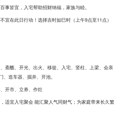
，百事皆宜，入宅帮助招财纳福，家族与睦。
者不宜在此日行动！选择吉时如巳时（上午9点至11点）
嗣、斋醮、开光、出火、移徙、入宅、竖柱、上梁、会亲
门、造车器、掘井、开池。
葬、开市、立券、作灶
日，适宜入宅聚会 能汇聚人气同财气；为家庭带来长久繁