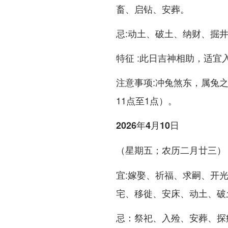
畜、启钻、安葬。
忌:动土、破土、纳财、掘
特征 :此日吉神相助，适宜
注意事项:冲兔煞东，属兔
11点至1点）。
2026年4月10日
（星期五；农历二月廿三）
宜:嫁娶、祈福、求嗣、开
宅、移徙、安床、动土、破
忌：祭祀、入殓、安葬、探