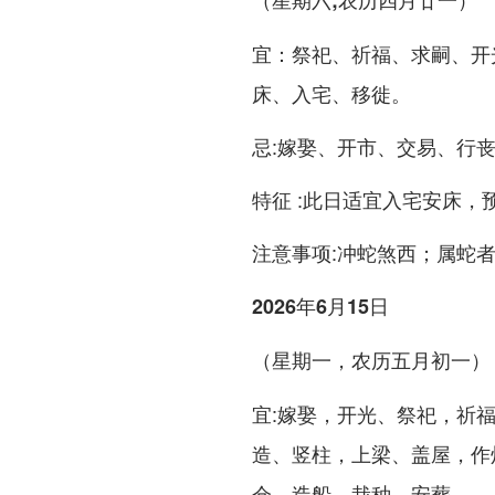
（星期六;农历四月廿一）
宜：祭祀、祈福、求嗣、开
床、入宅、移徙。
忌:嫁娶、开市、交易、行
特征 :此日适宜入宅安床
注意事项:冲蛇煞西；属蛇
2026年6月15日
（星期一，农历五月初一）
宜:嫁娶，开光、祭祀，祈
造、竖柱，上梁、盖屋，作
仓、造船，栽种、安葬。