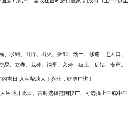
不宜选用此日。建议在吉时进行搬家,如辰时（上午7点至
福、求嗣、出行、出火、拆卸、动土、修造、进人口、
交易、立券、栽种、纳畜、入殓、破土、启钻、安葬。
的的吉日 入宅帮助人丁兴旺，财源广进！
的人应避开此日。吉时选择范围较广、可选择上午或中午