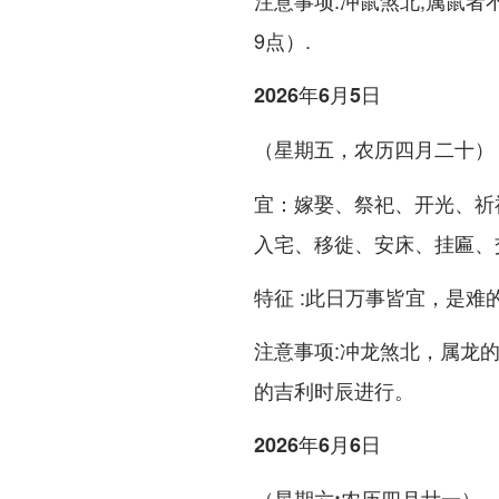
注意事项:冲鼠煞北,属鼠者
9点）.
2026年6月5日
（星期五，农历四月二十）
宜：嫁娶、祭祀、开光、祈
入宅、移徙、安床、挂匾、
特征 :此日万事皆宜，是难
注意事项:冲龙煞北，属龙
的吉利时辰进行。
2026年6月6日