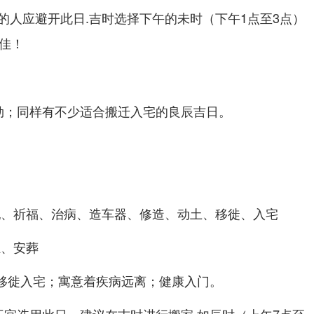
的人应避开此日.吉时选择下午的未时（下午1点至3点）
为佳！
勃；同样有不少适合搬迁入宅的良辰吉日。
祀、祈福、治病、造车器、修造、动土、移徙、入宅
灶、安葬
宜移徙入宅；寓意着疾病远离；健康入门。