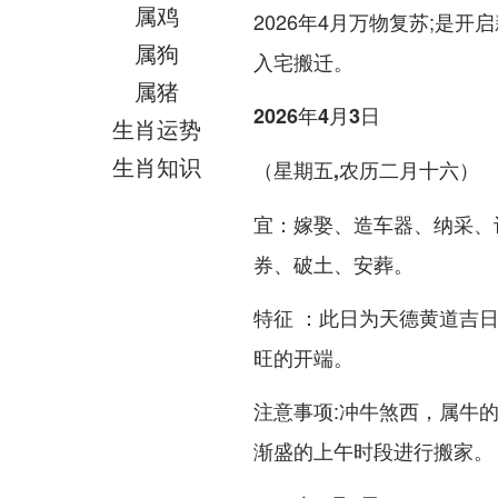
属鸡
2026年4月万物复苏;是
属狗
入宅搬迁。
属猪
2026年4月3日
生肖运势
生肖知识
（星期五,农历二月十六）
宜：嫁娶、造车器、纳采、
券、破土、安葬。
特征 ：此日为天德黄道吉
旺的开端。
注意事项:冲牛煞西，属牛
渐盛的上午时段进行搬家。