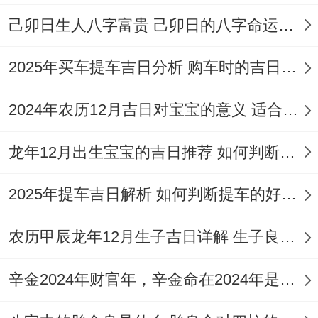
~【冲】鸡日冲（辛卯）兔 | 岁破方位：东
己卯日生人八字富贵 己卯日的八字命运如何
【九星吉凶】九紫天乙星（火）当值 -✓ 强
2025年买车提车吉日分析 购车时的吉日与禁忌
效匹配:冷链商品采购、仓储扩容
✓ 附加吉兆:安防为你升级、收银台移位- ✗
2024年农历12月吉日对宝宝的意义 适合龙年宝宝出生的日子有哪些
首要规避：向东拓展新店！
龙年12月出生宝宝的吉日推荐 如何判断吉日是否适合宝宝
✗ 次要规避:使用绿色包装材料，财位：中
宫（宜铺设红色地毯）
2025年提车吉日解析 如何判断提车的好日子
喜神:正东（利于新品品鉴），吉时:酉时
农历甲辰龙年12月生子吉日详解 生子良辰的影响因素
（17-19时）完成大宗支付- 商贸活动核心禁
辛金2024年财官年，辛金命在2024年是财官年还是财印年
忌原则。