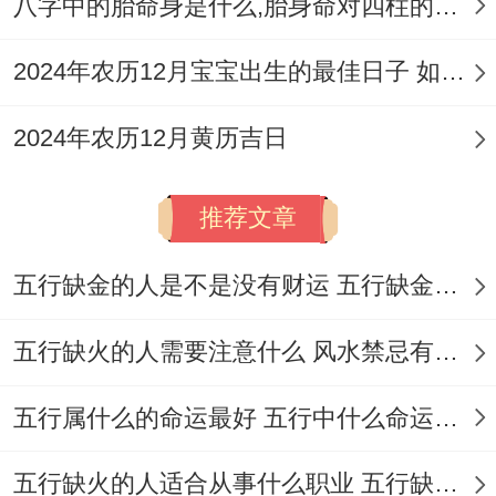
这事儿说来话长 - ■ 忌生肖相冲合作:选择吉
八字中的胎命身是什么,胎身命对四柱的影响
日需规避当日冲煞生肖；如11月3日忌同属
2024年农历12月宝宝出生的最佳日子 如何挑选适合的吉日
马者签订合同。此日地支子午相冲易引发契
约纠纷~从现实考量说不定波同合作默契度
2024年农历12月黄历吉日
■ 忌岁破方位动土：岁破方位代表年支对冲
推荐文章
方位;2025年太岁位在东南，岁破位在西北.
摆摊选址需避开西北方位进行货架改造 民俗
五行缺金的人是不是没有财运 五行缺金的人命运好不好
中认为会损坏财气流转,实际说不定波与客流
动线
五行缺火的人需要注意什么 风水禁忌有哪些
五行属什么的命运最好 五行中什么命运势旺盛
五行缺火的人适合从事什么职业 五行缺火的人适合从事的职业有哪些