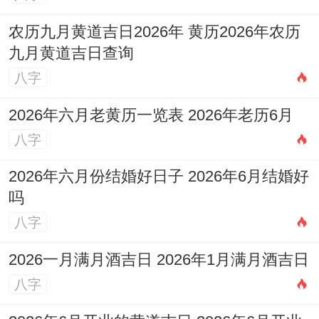
都吉日标注的核心吉时（如辰时、午时）事
农历九月黄道吉日2026年 黄历2026年农历
九月黄道吉日查询
能量峰值时段 错过这些时段进行首单交易或
八字
签约 -传统认为减弱吉日效力~现实中说不定
错失客流高峰
2026年六月老黄历一览表 2026年老历6月
八字
通过精准把握天时地利。
2026年六月份结婚好日子 2026年6月结婚好
将传统择吉智慧同现代商业逻辑相结合，既
吗
能传承文化精髓~又能为经营活动注入更多
八字
确定性。
2026一月满月酒吉日 2026年1月满月酒吉日
建议商者结合自身生辰八字进行个性化择日
八字
~在遵循黄历基本原则的保持灵活应变的市