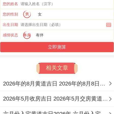
您的姓名
【忌】诉讼仲裁、动土安门、殡葬事宜，
您的性别
男
女
【冲】马日冲（丙子）鼠 | 岁破方位:北-
出生日期
【九星吉凶】六白青龙星（金）值日。
感情状态
单身
有伴
✓ 强效匹配:进口商品采购、线上直播带货
立即测算
✓ 附加吉兆：会员体系升级、VIP客户回馈.
✗ 首要规避：签订长期租赁合约。✗ 次要规
相关文章
避:向北方供应商催款 -财位:正西（宜放置铜
2026年的8月黄道吉日 2026年的8月8日是星期几
算盘摆件）
喜神：正南（利于促销活动）；
2026年5月收房吉日 2026年5月交房黄道吉日
吉时:午时（11-13时）进行首单交易；✦ 公
六月份入宅黄道吉日2026年 六月份入宅黄道吉日查询