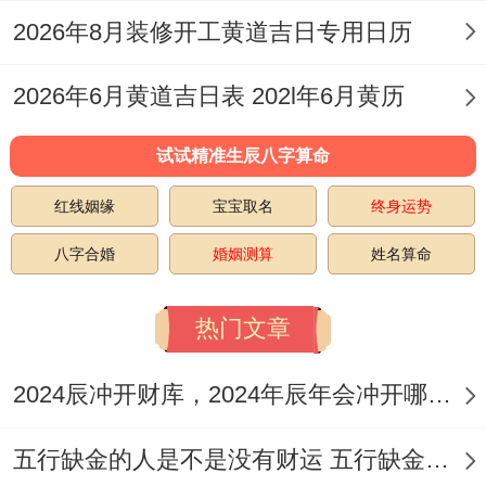
不瞒你说，✗ 首要规避：签订对赌协议
2026年8月装修开工黄道吉日专用日历
✗ 次要规避:同属猴者财务往来~财位:东北
2026年6月黄道吉日表 202l年6月黄历
（宜悬挂九鱼图）、喜神：西北（利于商务
谈判）- 吉时:申时（15-17时）完成当日结
试试精准生辰八字算命
账
红线姻缘
宝宝取名
终身运势
✦ 公历：11月24日星期一，农历:乙巳火年
八字合婚
婚姻测算
姓名算命
十月大 初五日。
热门文章
天干地支:丁亥土月丁酉火日~【宜】年货备
仓、加盟签约、数据复盘、物流调度、保险
2024辰冲开财库，2024年辰年会冲开哪些人的财库
购置
五行缺金的人是不是没有财运 五行缺金的人命运好不好
【忌】大额投资、人事变动、远行求医