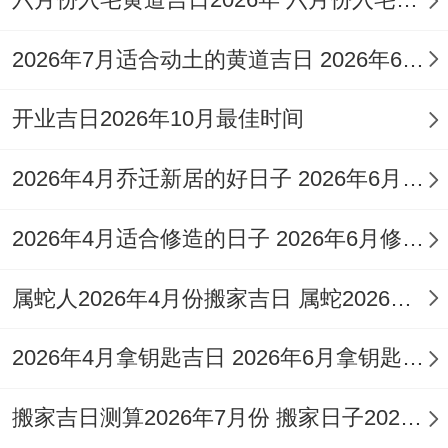
历:11月17日星期一,农历:乙巳火年九月大 廿
2026年7月适合动土的黄道吉日 2026年6月动土的黄道吉日
八日
天干地支:丁亥土月庚寅木日 - 【宜】尾货清
开业吉日2026年10月最佳时间
仓、账款回收、员工培训、设备采购、税务
2026年4月乔迁新居的好日子 2026年6月乔迁入宅最好的日子
申报.
【忌】开业典礼、乔迁庆典、动土奠基。
2026年4月适合修造的日子 2026年6月修造吉日
【冲】虎日冲（甲申）猴 | 岁破方位:北
属蛇人2026年4月份搬家吉日 属蛇2026年4月最佳乔迁日期
【九星吉凶】七赤咸池星（金）主事- ✓ 强
2026年4月拿钥匙吉日 2026年6月拿钥匙的日子
效匹配：处理滞销库存、优化供应链，✓ 附
加吉兆:财务为你升级、价签更换.
搬家吉日测算2026年7月份 搬家日子2026年6月黄道吉日