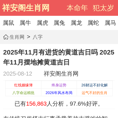
祥安阁生肖网
本命年
犯太岁
属鼠
属牛
属虎
属兔
属龙
属蛇
属马
>
生肖网
八字
2025年11月有进货的黄道吉日吗 2025
年11月摆地摊黄道吉日
2025-08-12
祥安阁生肖网
红线姻缘簿
终身运势
26财运不好化解
八字命运精批
2026年风水布局
运气不好的生肖
已有
156,863
人分析，
97.6%
好评。