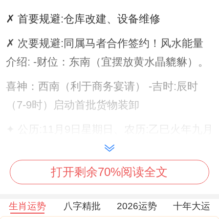
✗ 首要规避:仓库改建、设备维修
✗ 次要规避:同属马者合作签约！风水能量
介绍: -财位：东南（宜摆放黄水晶貔貅）。
喜神：西南（利于商务宴请） -吉时:辰时
（7-9时）启动首批货物装卸
✦ 公历:11月9日星期日、农历:乙巳火年九月
大 二十日。
打开剩余70%阅读全文
要我说啊，天干地支:丁亥土月壬午木日
~【宜】跨境采购、新品上架、广告投放、
生肖运势
八字精批
2026运势
十年大运
店铺扩张、求财祈福