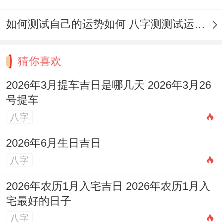
■ 忌九星凶位陈列:根据当日九星方位。
如何测试自己的运势如何 八字测测试运运程
说真的、如遇二黑病符星或五黄煞星所在方
位。不宜设置收银台或主推商品区。和…不
猜你喜欢
同。比方说11月17日七赤星主事;正西方位
不宜堆放杂物,现实层面可避免贵重商品损耗
2026年3月提车吉日是哪几天 2026年3月26
号提车
■ 这个忌五行相克配色:摆摊装饰需考虑日柱
八字
五行。
2026年6月生日吉日
如11月9日壬午木日、忌大面积使用金属色
八字
系装饰...民俗认为金克木不利财运,实际说不
2026年农历1月入宅吉日 2026年农历1月入
定让！发生视觉压迫波同购买欲
宅最好的日子
■ 忌吉时外启要紧事:一切的。
八字