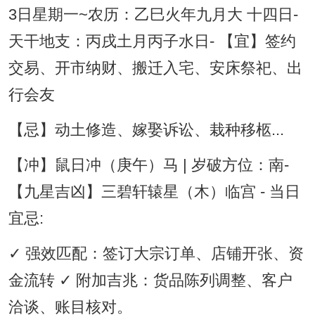
3日星期一~农历：乙巳火年九月大 十四日-
天干地支：丙戌土月丙子水日- 【宜】签约
交易、开市纳财、搬迁入宅、安床祭祀、出
行会友
【忌】动土修造、嫁娶诉讼、栽种移柩...
【冲】鼠日冲（庚午）马 | 岁破方位：南-
【九星吉凶】三碧轩辕星（木）临宫 - 当日
宜忌:
✓ 强效匹配：签订大宗订单、店铺开张、资
金流转 ✓ 附加吉兆：货品陈列调整、客户
洽谈、账目核对。