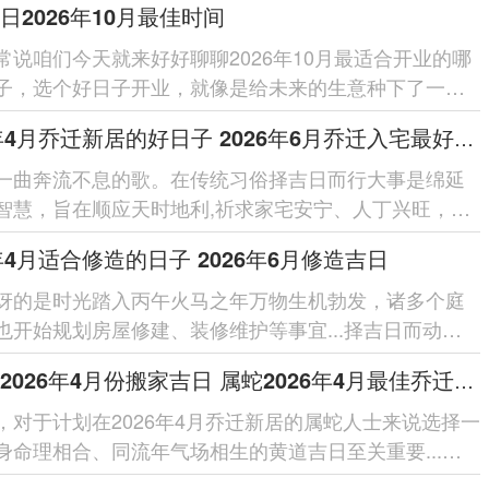
日2026年10月最佳时间
常说咱们今天就来好好聊聊2026年10月最适合开业的哪
子，选个好日子开业，就像是给未来的生意种下了一颗
种子，谁都希望自己的事...
2026年4月乔迁新居的好日子 2026年6月乔迁入宅最好的日子
一曲奔流不息的歌。在传统习俗择吉日而行大事是绵延
智慧，旨在顺应天时地利,祈求家宅安宁、人丁兴旺，
年为丙午马年太岁位于正...
6年4月适合修造的日子 2026年6月修造吉日
讶的是时光踏入丙午火马之年万物生机勃发，诸多个庭
也开始规划房屋修建、装修维护等事宜...择吉日而动，
已久的智慧，旨在顺应...
属蛇人2026年4月份搬家吉日 属蛇2026年4月最佳乔迁日期
，对于计划在2026年4月乔迁新居的属蛇人士来说选择一
身命理相合、同流年气场相生的黄道吉日至关重要...在
…还是对传统文化...