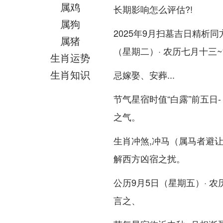
属鸡
长期影响怎么评估?!
属狗
2025年9月扫墓吉日精析
属猪
（星期二）· 农历七月十三
生肖运势
生肖知识
忌嫁娶、安葬...
节气星宿时值“白露”前五日
之气。
生肖冲煞,冲马（属马者避让
解西方凶宿之扰。
公历9月5日（星期五）· 
言之、