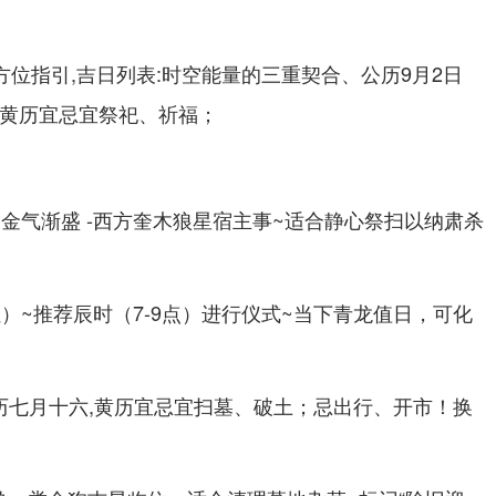
同方位指引,吉日列表:时空能量的三重契合、公历9月2日
~黄历宜忌宜祭祀、祈福；
- 金气渐盛 -西方奎木狼星宿主事~适合静心祭扫以纳肃杀
）~推荐辰时（7-9点）进行仪式~当下青龙值日，可化
农历七月十六,黄历宜忌宜扫墓、破土；忌出行、开市！换