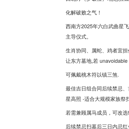
化解破败之气！
西南方2025年六白武曲
主导仪式。
生肖协同、属蛇、鸡者宜担
让东方墓地,若 unavoidabl
可佩戴桃木符以镇三煞.
最佳吉日组合同后续禁忌、首
星高照 -适合大规模家族祭
若需兼顾属马成员，可改选
后续禁忌扫墓后三日内忌红