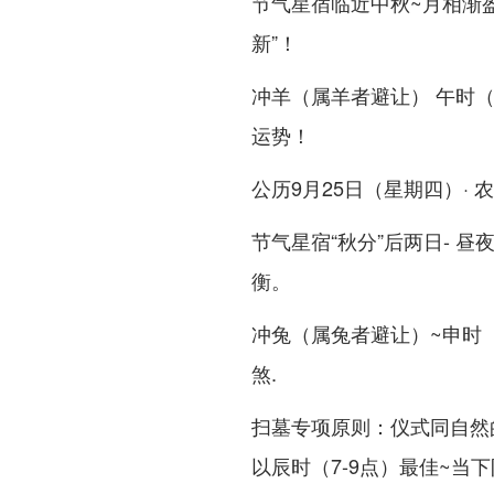
节气星宿临近中秋~月相渐盈
新”！
冲羊（属羊者避让） 午时（1
运势！
公历9月25日（星期四）·
节气星宿“秋分”后两日- 昼
衡。
冲兔（属兔者避让）~申时（
煞.
扫墓专项原则：仪式同自然
以辰时（7-9点）最佳~当