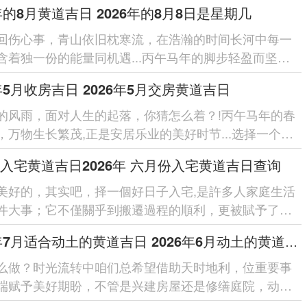
6年的8月黄道吉日 2026年的8月8日是星期几
回伤心事，青山依旧枕寒流，在浩瀚的时间长河中每一
含着独一份的能量同机遇...丙午马年的脚步轻盈而坚定,
来了充斥活力的20...
6年5月收房吉日 2026年5月交房黄道吉日
的风雨，面对人生的起落，你猜怎么着？!丙午马年的春
，万物生长繁茂,正是安居乐业的美好时节...选择一个良
进行收房交房，不单单是...
入宅黄道吉日2026年 六月份入宅黄道吉日查询
美好的，其实吧，择一個好日子入宅,是許多人家庭生活
件大事；它不僅關乎到搬遷過程的順利，更被賦予了對
庭生活幸福、安康的美好...
2026年7月适合动土的黄道吉日 2026年6月动土的黄道吉日
么做？时光流转中咱们总希望借助天时地利，位重要事
端赋予美好期盼，不管是兴建房屋还是修缮庭院，动土
项有需要慎选良辰吉日的传...