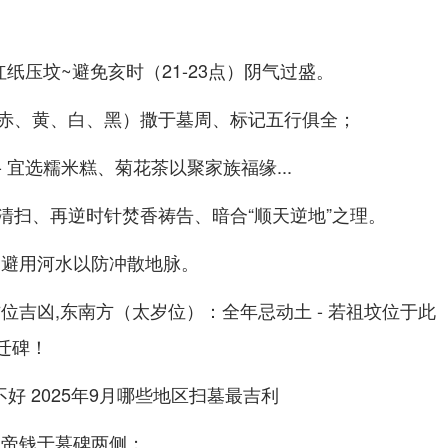
纸压坟~避免亥时（21-23点）阴气过盛。
赤、黄、白、黑）撒于墓周、标记五行俱全；
 宜选糯米糕、菊花茶以聚家族福缘...
清扫、再逆时针焚香祷告、暗合“顺天逆地”之理。
,避用河水以防冲散地脉。
位吉凶,东南方（太岁位）：全年忌动土 - 若祖坟位于此
迁碑！
五帝钱于墓碑两侧；