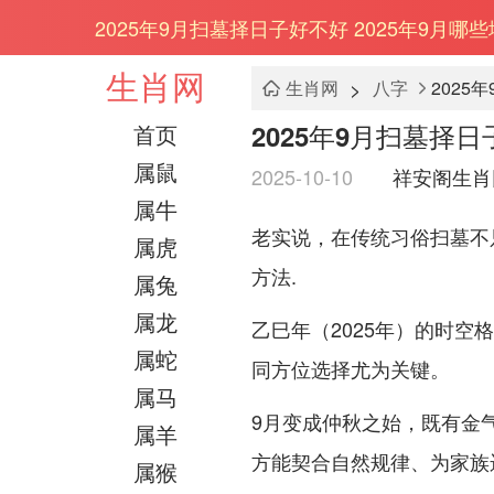
2025年9月扫墓择日子好不好 2025年9月
生肖网
>
生肖网
八字
2025
2025年9月扫墓择
首页
属鼠
2025-10-10
祥安阁生肖
属牛
老实说，在传统习俗扫墓不
属虎
方法.
属兔
属龙
乙巳年（2025年）的时空
属蛇
同方位选择尤为关键。
属马
9月变成仲秋之始，既有金
属羊
方能契合自然规律、为家族运
属猴