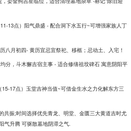
，娄金狗吉星临位，适合清理墓地杂草 -标记“除旧迎
1-13点）阳气鼎盛 - 配合洞下水五行~可增强家族人丁
 农历八月初四- 黄历宜忌宜祭祀、移柩；忌动土、入宅！
夜均分，斗木獬吉宿主事 - 适合修缮祖坟碑石 寓意阴阳平
15-17点）玉堂吉神当值~可借金生水之力化解东方三
的共振;时间选择优先青龙、明堂、金匮三大黄道吉时尤
下阳气升腾 可驱散墓地阴滞之气.