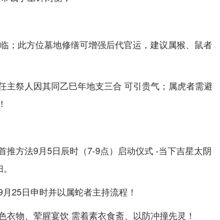
星飞临；此方位墓地修缮可增强后代官运，建议属猴、鼠者
任主祭人因其同乙巳年地支三合 可引贵气；属虎者需避
e！
推方法9月5日辰时（7-9点）启动仪式 -当下吉星太阴
扫。
9月25日申时并以属蛇者主持流程！
色衣物、荤腥宴饮 需着素衣食斋、以防冲撞先灵！