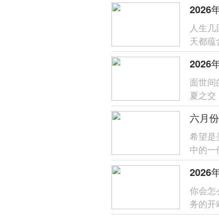
202
人生几
天都蕴
为各位带
202
面世间
夏之交
辰吉日
六月份
希望是
中的一
未來家
你会怎
务的开
都是一