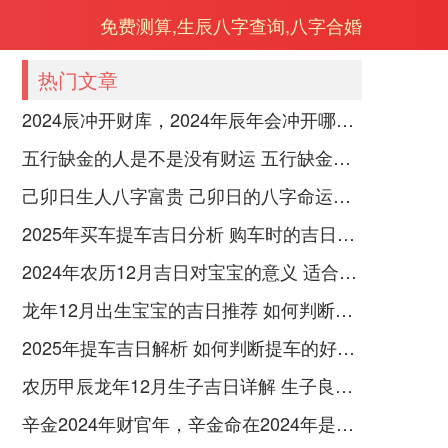
免费测算,生辰八字查询,八字合婚
热门文章
2024辰冲开财库，2024年辰年会冲开哪些人的财库
五行缺金的人是不是没有财运 五行缺金的人命运好不好
己卯日生人八字富贵 己卯日的八字命运如何
2025年买车提车吉日分析 购车时的吉日与禁忌
2024年农历12月吉日对宝宝的意义 适合龙年宝宝出生的日子有哪些
龙年12月出生宝宝的吉日推荐 如何判断吉日是否适合宝宝
2025年提车吉日解析 如何判断提车的好日子
农历甲辰龙年12月生子吉日详解 生子良辰的影响因素
辛金2024年财官年，辛金命在2024年是财官年还是财印年