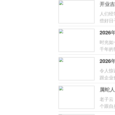
开业吉
人们经
些好日
幸运的
时光如
千年的
2026
202
令人惊
跟企业
是传承
老子云
个跟自
这不独