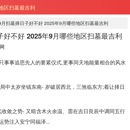
哪些地区扫墓最吉利
年9月扫墓择日子好不好 2025年9月哪些地区扫墓最吉利
日子好不好 2025年9月哪些地区扫墓最吉利
网
只事事追思先人的要紧仪式,更事同天地能量相合的风水
格局中太岁坐镇东南- 岁破居西北，三煞临东方;着让择日
气收敛之势- 又暗含木火余温、需在吉日良辰中调同五行
势注入安宁同福泽...