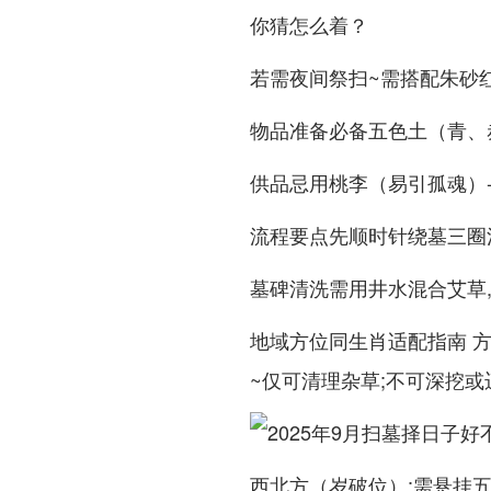
你猜怎么着？
若需夜间祭扫~需搭配朱砂红
物品准备必备五色土（青、
供品忌用桃李（易引孤魂）-
流程要点先顺时针绕墓三圈
墓碑清洗需用井水混合艾草
地域方位同生肖适配指南 方
~仅可清理杂草;不可深挖或
西北方（岁破位）:需悬挂