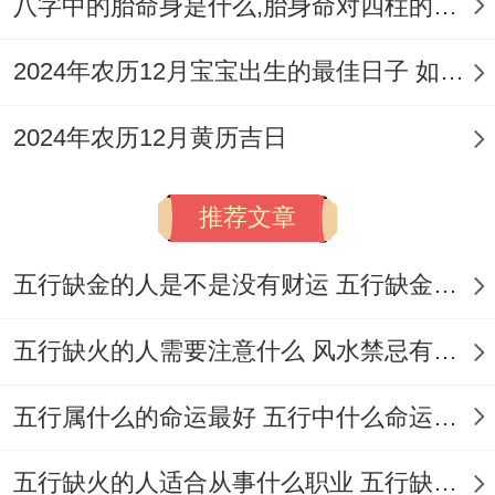
八字中的胎命身是什么,胎身命对四柱的影响
说实话 -
2024年农历12月宝宝出生的最佳日子 如何挑选适合的吉日
咨询命理师结合流年飞星（如2025年一白贪
2024年农历12月黄历吉日
狼星入中宫），可定制专属吉日。
环境布置，剃头后24小时内、建议再客厅东
推荐文章
南方（太岁位）摆放绿植（如富贵竹） -以
平衡木气！
五行缺金的人是不是没有财运 五行缺金的人命运好不好
若家中有人属没区别吉日冲突、可再剃头当
五行缺火的人需要注意什么 风水禁忌有哪些
天于西北方（岁破位）放置盐灯 -以稳定磁
五行属什么的命运最好 五行中什么命运势旺盛
场。
通过比！多调查可见~2025年10月的剃头吉
五行缺火的人适合从事什么职业 五行缺火的人适合从事的职业有哪些