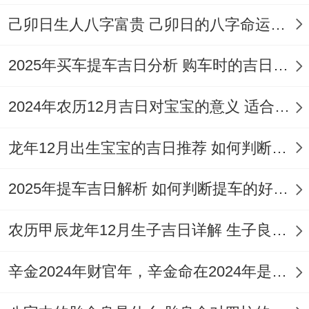
己卯日生人八字富贵 己卯日的八字命运如何
2025年买车提车吉日分析 购车时的吉日与禁忌
个人命理同家庭协调；生肖匹配;根据日期的
地支冲煞 避开同自身生肖相冲的日期（如
2024年农历12月吉日对宝宝的意义 适合龙年宝宝出生的日子有哪些
10月5日冲蛇、属蛇者不宜）。
龙年12月出生宝宝的吉日推荐 如何判断吉日是否适合宝宝
若家庭成员生肖相冲~可优先选择无冲煞的
日期 -或通过佩戴三合生肖饰品化解（如属
2025年提车吉日解析 如何判断提车的好日子
蛇者佩戴鸡、牛造型饰物）...
农历甲辰龙年12月生子吉日详解 生子良辰的影响因素
八字调同 -个人八字若五行缺木,宜选火旺的
辛金2024年财官年，辛金命在2024年是财官年还是财印年
巳时剃头（木生火）；缺水者可选申时（金
生水）。