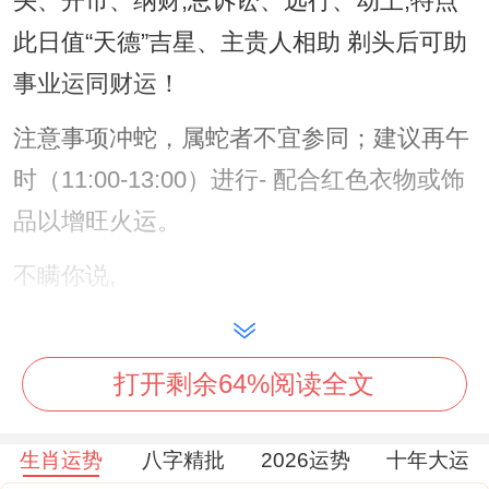
头、开市、纳财,忌诉讼、远行、动土,特点
此日值“天德”吉星、主贵人相助 剃头后可助
事业运同财运！
注意事项冲蛇，属蛇者不宜参同；建议再午
时（11:00-13:00）进行- 配合红色衣物或饰
品以增旺火运。
不瞒你说,
2025年10月12日（农历九月初二） 宜剃
头、祭祀、签约;忌搬家、修造、探病 -特点
打开剩余64%阅读全文
地支为甲辰日、辰土生乙木 -那个五行流通;
适合希望通过剃头化解人际关系矛盾者。
生肖运势
八字精批
2026运势
十年大运