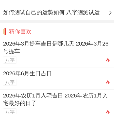
日非但…结果却需参考黄历宜忌、更要结合
如何测试自己的运势如何 八字测测试运运程
个人命理同家居风水.
择吉而行 -既能传承文化精髓,还能为生活注
猜你喜欢
入热心能量。愿每位全都能顺应天时以焕然
2026年3月提车吉日是哪几天 2026年3月26
一新的面貌迎接福运！
号提车
八字
2026年6月生日吉日
八字
2026年农历1月入宅吉日 2026年农历1月入
宅最好的日子
八字