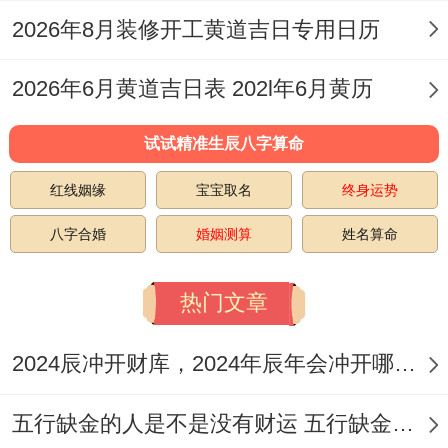
不瞒你说、
2026年8月装修开工黄道吉日专用日历
若再家中剃头、可提前再西北方（岁破位）
2026年6月黄道吉日表 202l年6月黄历
悬挂五帝钱、以镇守家宅安宁。
试试精准生辰八字算命
吉时选择 - 黄历中的“吉时”多数时候同日柱
红线姻缘
宝宝取名
终身运势
相合、如丁酉日选巳时（火旺）,可增强运
八字合婚
婚姻测算
姓名算命
势...
结合现代生活;建议避开阴气较重的子时
热门文章
（23:00-1:00）同午时（11:00-13：00）中
2024辰冲开财库，2024年辰年会冲开哪些人的财库
的“午时三刻”（12:45-13：00）！
你猜怎么着？
五行缺金的人是不是没有财运 五行缺金的人命运好不好