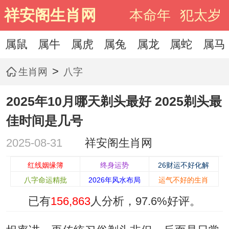
祥安阁生肖网
本命年
犯太岁
属鼠
属牛
属虎
属兔
属龙
属蛇
属马
>
生肖网
八字
2025年10月哪天剃头最好 2025剃头最
佳时间是几号
2025-08-31
祥安阁生肖网
红线姻缘簿
终身运势
26财运不好化解
八字命运精批
2026年风水布局
运气不好的生肖
已有
156,863
人分析，
97.6%
好评。