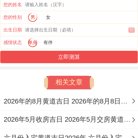
您的姓名
注意事项冲狗,属狗者需谨慎；吉时选辰时
（7：00-9:00），剃头后宜焚香静心。
您的性别
男
女
出生日期
2025年10月15日（农历九月初五）...宜剃
感情状态
单身
有伴
头、嫁娶、安床 忌诉讼、破土、掘井.
立即测算
注意事项冲牛,属牛者避开；吉时为申时
（15:00-17:00）;剃头后可饮用温水以平衡
相关文章
能量。
2025年10月21日（农历九月十一） - 宜剃
2026年的8月黄道吉日 2026年的8月8日是星期几
头、开业、动土 -忌嫁娶、安葬、远行、特
2026年5月收房吉日 2026年5月交房黄道吉日
点天干地支组合为庚戌日;金土相生 -标记稳
固根基、适合创业或新项目启动前剃头。
六月份入宅黄道吉日2026年 六月份入宅黄道吉日查询