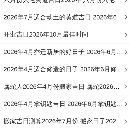
注意事项冲龙，属龙者需谨慎；吉时选午时
2026年7月适合动土的黄道吉日 2026年6月动土的黄道吉日
（11:00-13：00）~剃头后宜调息.
开业吉日2026年10月最佳时间
传统习俗同风水原则，仪式准备 剃头前可准
备艾草水净手，或再东南方（太岁位）放置
2026年4月乔迁新居的好日子 2026年6月乔迁入宅最好的日子
铜制葫芦；
2026年4月适合修造的日子 2026年6月修造吉日
以化解冲煞。
属蛇人2026年4月份搬家吉日 属蛇2026年4月最佳乔迁日期
传统认为~剃下的头发需用红纸包裹后焚烧;
标记“去旧迎新”,避免随意丢弃...
2026年4月拿钥匙吉日 2026年6月拿钥匙的日子
方位避忌,剃头时宜面朝吉位（如2025年正
搬家吉日测算2026年7月份 搬家日子2026年6月黄道吉日
财位再正南）,避免朝向三煞位（东方）！