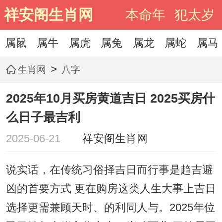
祥安阁生肖网
本命年
犯太岁
属鼠
属牛
属虎
属兔
属龙
属蛇
属马
>
生肖网
八字
2025年10月买房黄道吉日 2025买房什
么日子最吉利
2025-06-21
祥安阁生肖网
说实话，在传统习俗择吉日而行事是趋吉避
凶的首要方式 更在购房这类人生大事上吉日
选择更需兼顾天时、的利同人与。2025年位