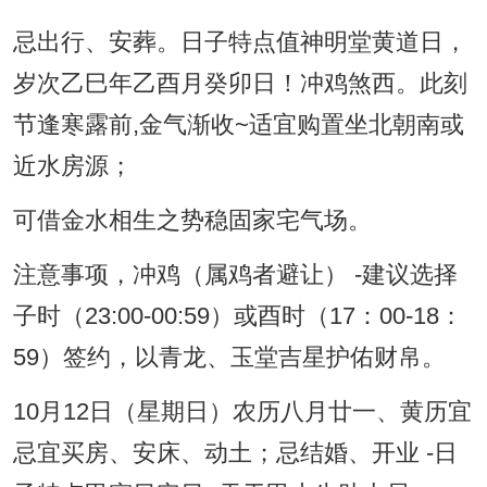
忌出行、安葬。日子特点值神明堂黄道日，
岁次乙巳年乙酉月癸卯日！冲鸡煞西。此刻
节逢寒露前,金气渐收~适宜购置坐北朝南或
近水房源；
可借金水相生之势稳固家宅气场。
注意事项，冲鸡（属鸡者避让） -建议选择
子时（23:00-00:59）或酉时（17：00-18：
59）签约，以青龙、玉堂吉星护佑财帛。
10月12日（星期日）农历八月廿一、黄历宜
忌宜买房、安床、动土；忌结婚、开业 -日