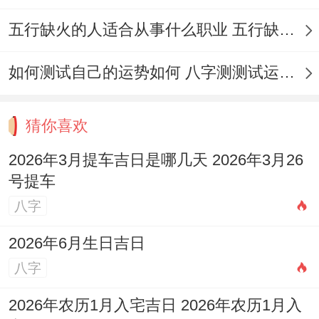
堂贵人化解产权风险.
五行缺火的人适合从事什么职业 五行缺火的人适合从事的职业有哪些
10月28日（丙戌日）天赦日适处理头绪多产
如何测试自己的运势如何 八字测测试运运程
权，若房屋曾有空置期;此日入宅可净化负能
量.
猜你喜欢
组合步骤；
2026年3月提车吉日是哪几天 2026年3月26
号提车
投资客可于10月1日签约、12日过户、28日
八字
收房、提升成“破-定-赦”能量递增链！
2026年6月生日吉日
刚需家庭首选10月12日全流程...
八字
若家族成员生肖相冲、则改选16日并邀请属
2026年农历1月入宅吉日 2026年农历1月入
马者镇宅。