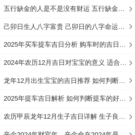
属鸡、鼠、龙、马者慎选10月1日、13日等
五行缺金的人是不是没有财运 五行缺金的人命运好不好
冲煞日，可改选10月16日（冲鼠。
己卯日生人八字富贵 己卯日的八字命运如何
但的月德化解）！
属蛇者（值太岁）优先选择10月12日（六盒
2025年买车提车吉日分析 购车时的吉日与禁忌
猴） -入宅时佩戴黑曜石手串挡煞。
2024年农历12月吉日对宝宝的意义 适合龙年宝宝出生的日子有哪些
开运物品建议；基础配置大门悬挂桃木八卦
镜，客厅财位摆放水晶洞。
龙年12月出生宝宝的吉日推荐 如何判断吉日是否适合宝宝
进阶布局书房文昌位设“乙巳太岁符”；
2025年提车吉日解析 如何判断提车的好日子
卧室床头柜藏朱砂红纸书写的房号同购入日
农历甲辰龙年12月生子吉日详解 生子良辰的影响因素
期。
辛金2024年财官年，辛金命在2024年是财官年还是财印年