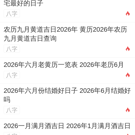
宅最好的日子
择吉购房不光…也是传统文化智慧的延续-
八字
更是通过时空能量规划实现人同环境的同谐
农历九月黄道吉日2026年 黄历2026年农历
共生.建议购房者结合自身八字同房屋坐向-
九月黄道吉日查询
在吉日框架内灵活调整;方能真正实现“宅吉
八字
人荣”的愿景...
2026年六月老黄历一览表 2026年老历6月
八字
2026年六月份结婚好日子 2026年6月结婚好
吗
八字
2026一月满月酒吉日 2026年1月满月酒吉日