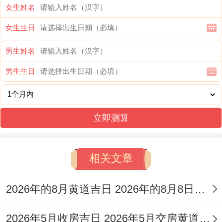
女生姓名
置学区房或投资型房产。
女生生日
星宿位角木蛟、主文昌运,可提升子女学业运
男生姓名
势。冲鸡（属鸡者避开）~最佳吉时位卯时
男生生日
（5:00-6:59） 可于宅内东南角放置铜葫芦
聚财。
说真的~
立即测算
其他备选吉日。10月3日（星期五）农历八
相关文章
月十二：天德合日 利产权过户...10月16日
（星期四）农历八月廿五：月德贵人临门~
2026年的8月黄道吉日 2026年的8月8日是星期几
适合家族共购房产
2026年5月收房吉日 2026年5月交房黄道吉日