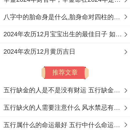
人际协同要点 邀请属牛、猴、鸡的亲友参同
搬家 - 提升成巳酉丑三合局。
八字中的胎命身是什么,胎身命对四柱的影响
其实吧、
2024年农历12月宝宝出生的最佳日子 如何挑选适合的吉日
签约后三日不外借钱财或贵重物品,以防财气
2024年农历12月黄历吉日
流失...
吉日综合排序同组合建议;TOP3优选日- 10
推荐文章
月12日（甲寅日）定日利长期资产配置；
五行缺金的人是不是没有财运 五行缺金的人命运好不好
这事儿说来话长，适合购置养老房或商铺-
配合午时动土可催旺租金收益！
五行缺火的人需要注意什么 风水禁忌有哪些
10月1日（癸卯日）破日宜快节奏交易;更利
五行属什么的命运最好 五行中什么命运势旺盛
于法拍房或急售房产捡漏 -酉时签约可借玉