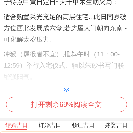
子特点甲寅日定日~天干甲木生助火局；
适合购置采光充足的高层住宅...此日同岁破
方位西北发展成六盒,若房屋大门朝向东南 -
可化解太岁压力.
冲猴（属猴者不宜）;推荐午时（11：00-
12:59）举行入宅仪式、辅以朱砂书写门联
增强阳气。
说真的~
打开剩余69%阅读全文
10月13日（星期一）农历八月廿二。黄历宜
忌宜买房、签约、装修；忌祭祀、修造。日
结婚吉日
订婚吉日
领证吉日
嫁娶吉日
子特点乙卯日执日~木火通明之象~更利于购