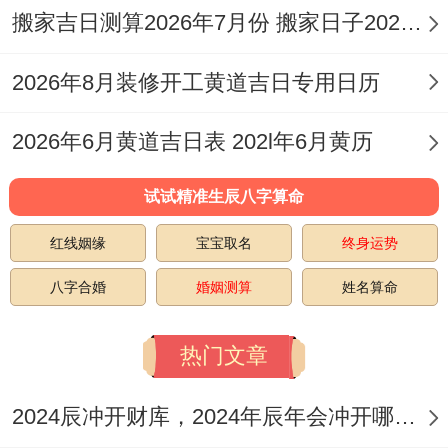
搬家吉日测算2026年7月份 搬家日子2026年6月黄道吉日
仪式强化要点~签约仪式备妥五帝钱压于合
同下方 - 或佩戴白玉生肖蛇挂件（乙巳年本
2026年8月装修开工黄道吉日专用日历
命加持）！
2026年6月黄道吉日表 202l年6月黄历
入宅流程首入者需属牛、羊、马等三合生肖,
入门时高喊吉祥口诀~如“入宅大吉；财丁兴
试试精准生辰八字算命
旺”！
红线姻缘
宝宝取名
终身运势
五行调跟着步骤 -火命人选金日（如10月12
八字合婚
婚姻测算
姓名算命
日丙戌月）以泄火生财；土命人宜木日（如
热门文章
10月1日乙酉月）催旺家运。
生肖适配说实话同能量强化,生肖避冲指南 -
2024辰冲开财库，2024年辰年会冲开哪些人的财库