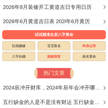
2026年8月装修开工黄道吉日专用日历
也强，这些好本事摆在那儿，成功那就是迟
早的事儿。不过他们也得学着把控自个儿的
2026年6月黄道吉日表 202l年6月黄历
情绪，把心稳住了，心理素质练得棒棒的，
试试精准生辰八字算命
这样才能在人生路上走得更漂亮，成为真正
的人生赢家。
红线姻缘
宝宝取名
终身运势
八字合婚
婚姻测算
姓名算命
推荐阅读
热门文章
2024辰冲开财库，2024年辰年会冲开哪些人的财库
五行缺金的人是不是没有财运 五行缺金的人命运好不好