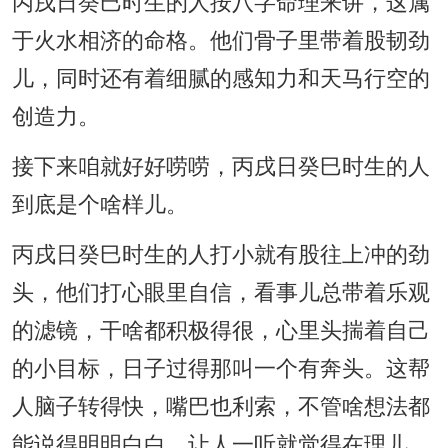
丙戌日癸巳时生的人按八字命理来讲，这属
于火水相济的命格。他们骨子里带着股韧劲
儿，同时还有着细腻的感知力和天马行空的
创造力。
接下来咱就好好唠唠，丙戌日癸巳时生的人
到底是个啥样儿。
丙戌日癸巳时生的人打小就有股往上冲的劲
头，他们打心眼里自信，看事儿总带着乐观
的滤镜，干啥都积极得很，心里头揣着自己
的小目标，日子过得那叫一个有奔头。这帮
人脑子转得快，嘴巴也利索，不管啥想法都
能说得明明白白，让人一听就觉得在理儿。