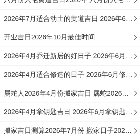
结了婚以后，他们眼里全是另一半，关怀备
至，心又软得像棉花糖，绝不会因为鸡毛蒜
2026年7月适合动土的黄道吉日 2026年6月动土的黄道吉日
皮的事儿吵得脸红脖子粗。家里和事业两头
都搁在心上两边都不耽误，日子过得那叫一
开业吉日2026年10月最佳时间
个滋润。
2026年4月乔迁新居的好日子 2026年6月乔迁入宅最好的日子
丙戌日癸巳时生的人挣钱门道宽，靠自个儿
2026年4月适合修造的日子 2026年6月修造吉日
本事赚大钱的能力杠杠的。他们敢碰那些风
险高但回报也高的投资和买卖，最后兜里能
属蛇人2026年4月份搬家吉日 属蛇2026年4月最佳乔迁日期
多不少银子。平时对钱的事儿门儿清，花销
2026年4月拿钥匙吉日 2026年6月拿钥匙的日子
有计划，理财投资也有一套自己的章法。
说白了，丙戌日癸巳时生的人身上有股子打
搬家吉日测算2026年7月份 搬家日子2026年6月黄道吉日
不垮的韧劲儿，脑子灵光，带着人干的本事