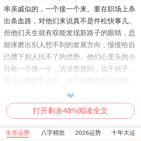
串亲戚似的，一个接一个来。要在职场上杀
出条血路，对他们来说真不是件松快事儿。
但他们天生就有双能发现新路子的眼睛，总
能琢磨出别人想不到的发展方向，慢慢给自
己攒下别人比不了的优势。他们心里头的小
目标一个接一个，清清楚楚的，说干就干，
事儿办得妥妥当当，出了问题也不往后缩，
该拿主意的时候绝不含糊。
这帮人管起人来有一套，团队里离了他们还
打开剩余48%阅读全文
真不行，靠着那股子领导劲儿，带着大伙一
块儿往前奔，业绩指标蹭蹭往上涨。要是想
生肖运势
八字精批
2026运势
十年大运