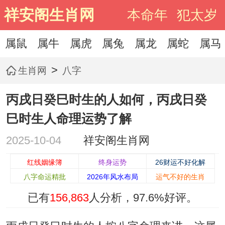
祥安阁生肖网
本命年
犯太岁
属鼠
属牛
属虎
属兔
属龙
属蛇
属马
>
生肖网
八字
丙戌日癸巳时生的人如何，丙戌日癸
巳时生人命理运势了解
2025-10-04
祥安阁生肖网
红线姻缘簿
终身运势
26财运不好化解
八字命运精批
2026年风水布局
运气不好的生肖
已有
156,863
人分析，
97.6%
好评。