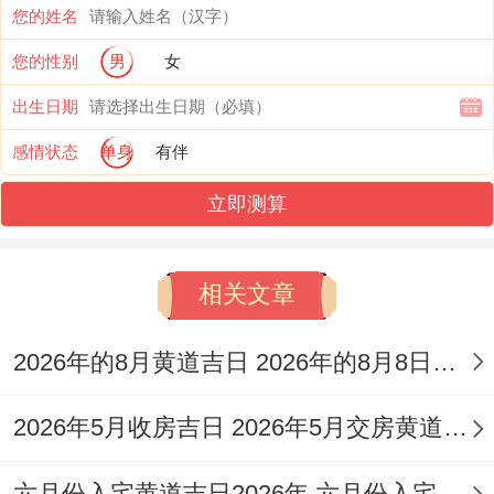
自己单干创业的，得更麻溜儿地抓住机会，
您的姓名
把自己那些长处都使出来，靠着那份死磕的
您的性别
男
女
劲头和决断力，把本事变成实实在在的成
出生日期
果。
感情状态
单身
有伴
丙戌日癸巳时生的人谈恋爱的时候，浪漫得
立即测算
能冒泡儿，亲密而热情也是说来就来，可他
们又不傻，脑子清醒得很，不会一头扎进感
相关文章
情里晕头转向，该咋判断还是咋判断。对朋
友和对象那是实心实意的，特别看重感情里
2026年的8月黄道吉日 2026年的8月8日是星期几
的沟通和信任，还知道咋给对方整点儿小惊
2026年5月收房吉日 2026年5月交房黄道吉日
喜，浪漫氛围拿捏得死死的。
六月份入宅黄道吉日2026年 六月份入宅黄道吉日查询