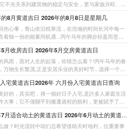
;它不光关系到建筑物的稳定与安全，更与家族兴旺、人
息息相关，丙午马年之...
6年的8月黄道吉日 2026年的8月8日是星期几
回伤心事，青山依旧枕寒流，在浩瀚的时间长河中每一
含着独一份的能量同机遇...丙午马年的脚步轻盈而坚定,
来了充斥活力的20...
6年5月收房吉日 2026年5月交房黄道吉日
的风雨，面对人生的起落，你猜怎么着？!丙午马年的春
，万物生长繁茂,正是安居乐业的美好时节...选择一个良
进行收房交房，不单单是...
入宅黄道吉日2026年 六月份入宅黄道吉日查询
美好的，其实吧，择一個好日子入宅,是許多人家庭生活
件大事；它不僅關乎到搬遷過程的順利，更被賦予了對
庭生活幸福、安康的美好...
2026年7月适合动土的黄道吉日 2026年6月动土的黄道吉日
么做？时光流转中咱们总希望借助天时地利，位重要事