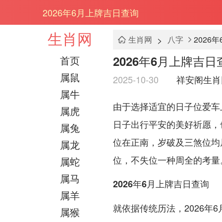
2026年6月上牌吉日查询
生肖网
>
生肖网
八字
2026
2026年6月上牌吉日
首页
属鼠
2025-10-30
祥安阁生肖
属牛
由于选择适宜的日子位爱车
属虎
日子出行平安的美好祈愿，
属兔
位在正南，岁破及三煞位均
属龙
位，不失位一种周全的考量
属蛇
属马
2026年6月上牌吉日查询
属羊
就依据传统历法，2026
属猴