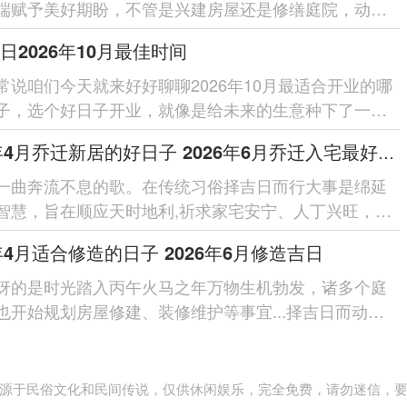
端赋予美好期盼，不管是兴建房屋还是修缮庭院，动土
项有需要慎选良辰吉日的传...
日2026年10月最佳时间
常说咱们今天就来好好聊聊2026年10月最适合开业的哪
子，选个好日子开业，就像是给未来的生意种下了一颗
种子，谁都希望自己的事...
2026年4月乔迁新居的好日子 2026年6月乔迁入宅最好的日子
一曲奔流不息的歌。在传统习俗择吉日而行大事是绵延
智慧，旨在顺应天时地利,祈求家宅安宁、人丁兴旺，
年为丙午马年太岁位于正...
6年4月适合修造的日子 2026年6月修造吉日
讶的是时光踏入丙午火马之年万物生机勃发，诸多个庭
也开始规划房屋修建、装修维护等事宜...择吉日而动，
已久的智慧，旨在顺应...
源于民俗文化和民间传说，仅供休闲娱乐，完全免费，请勿迷信，