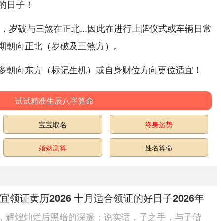
的日子！
南，岁破与三煞在正北...因此在进行上牌仪式或车辆日常
期朝向正北（岁破及三煞方）。
多朝向东方（标记生机）或自身财位方向更位适宜！
试试精准生辰八字算命
宝宝取名
终身运势
婚姻测算
姓名算命
宜领证黄历2026 十月适合领证的好日子2026年
，辉煌灿烂后黑暗的深邃；说实话，子之手，与子偕