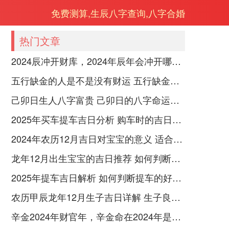
免费测算,生辰八字查询,八字合婚
热门文章
2024辰冲开财库，2024年辰年会冲开哪些人的财库
五行缺金的人是不是没有财运 五行缺金的人命运好不好
己卯日生人八字富贵 己卯日的八字命运如何
2025年买车提车吉日分析 购车时的吉日与禁忌
2024年农历12月吉日对宝宝的意义 适合龙年宝宝出生的日子有哪些
龙年12月出生宝宝的吉日推荐 如何判断吉日是否适合宝宝
2025年提车吉日解析 如何判断提车的好日子
农历甲辰龙年12月生子吉日详解 生子良辰的影响因素
辛金2024年财官年，辛金命在2024年是财官年还是财印年