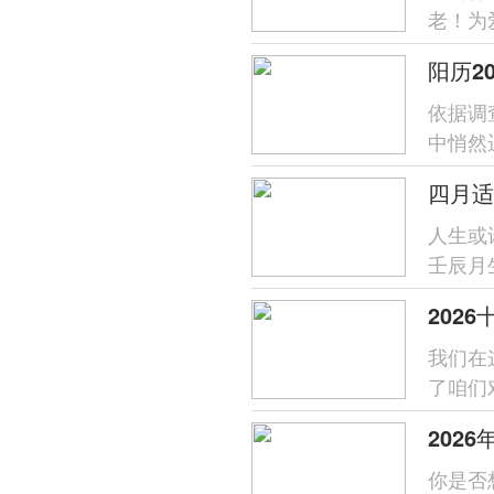
老！为
的珍重
阳历2
依据调
中悄然
北方；在
人生或
壬辰月
选择装
202
我们在
了咱们
历与五
202
你是否