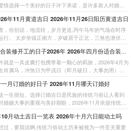
爱情选择一个美好的日子许下承诺，是许多新人对婚姻
开端，岁月流转，吉日良辰为这份承诺...
026年11月黄道吉日 2026年11月26日阳历黄道吉日
查，你别说，地流转，岁月更迭,丙午马年的气场在时序
运行。 太岁坐镇正南方，岁破居于正北，三煞也潜伏于
这所有共同勾勒出2026年11...
四月适合装修开工的日子2026年 2026年四月份适合装修开工的黄道吉日
许就是一具皮囊打包携带着一颗心的羁旅，2026年4月为
生肖属马，冲煞日为甲戌日（即月破日，大事勿用），
修开工的吉日；不独是传统文化...
6十一月订婚的好日子 2026年11月哪天订婚好
这一生很短。选择订婚吉日是民族的传统习俗让人看到
对婚姻大事的重视与美好期盼，2026年11月依据传统黄
行命理有多天被认定...
6年10月动土吉日一览表 2026年十月六日能动土吗
想过，要我说啊,传统习俗动土历来被视为一件至关重要