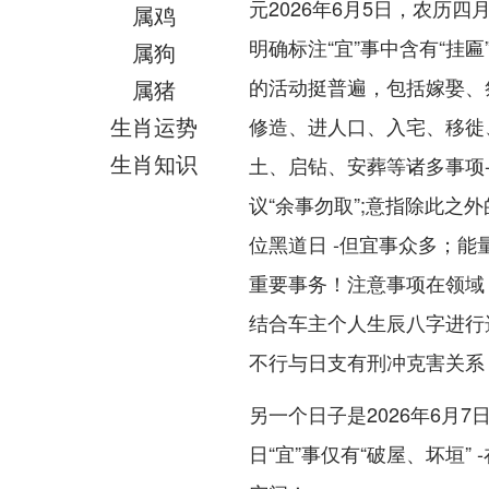
元2026年6月5日，农历
属鸡
明确标注“宜”事中含有“挂
属狗
的活动挺普遍，包括嫁娶、
属猪
生肖运势
修造、进人口、入宅、移徙
生肖知识
土、启钻、安葬等诸多事项
议“余事勿取”;意指除此之
位黑道日 -但宜事众多；
重要事务！注意事项在领域
结合车主个人生辰八字进行
不行与日支有刑冲克害关系
另一个日子是2026年6月
日“宜”事仅有“破屋、坏垣”