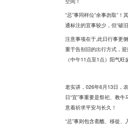
空间！
“忌”事同样位“余事勿取”！
通标注的宜事较少，但“破
注意事项在于,此日行事更侧
重于告别旧的出行方式，迎
（中午11点至1点）阳气旺
老实讲，026年6月13日
日“宜”事重要是祭祀、教
意着祈求平安与长久！
“忌”事则包含斋醮、移徙、