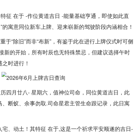
其特征 在于 -作位黄道吉日 -能量基础亨通，即使如此直
旧”的寓意同位新车上牌、迎来崭新的驾驶阶段内涵相合！
重于“除旧”而非“布新”，有鉴于此在进行上牌仪式时可侧
接新的开始，所有时辰也无特殊禁忌，但建议选择午时
盛之时进行！
，农历四月廿八- 星期六，值神位司命，同位黄道吉日，此
牛马、断蚁、余事勿取.司命星君主管生命跟记录，此日寓
入宅、动土！其特征 在于,这是一个祈求平安顺遂的吉日-