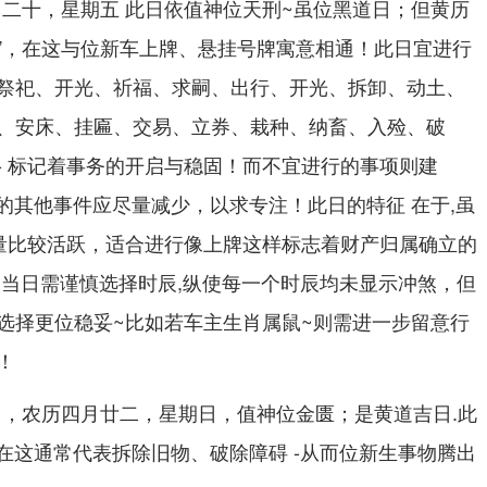
四月二十，星期五 此日依值神位天刑~虽位黑道日；但黄历
匾”，在这与位新车上牌、悬挂号牌寓意相通！此日宜进行
祭祀、开光、祈福、求嗣、出行、开光、拆卸、动土、
、安床、挂匾、交易、立券、栽种、纳畜、入殓、破
- 标记着事务的开启与稳固！而不宜进行的事项则建
外的其他事件应尽量减少，以求专注！此日的特征 在于,虽
能量比较活跃，适合进行像上牌这样标志着财产归属确立的
 当日需谨慎选择时辰,纵使每一个时辰均未显示冲煞，但
选择更位稳妥~比如若车主生肖属鼠~则需进一步留意行
！
7日，农历四月廿二，星期日，值神位金匮；是黄道吉日.此
 -在这通常代表拆除旧物、破除障碍 -从而位新生事物腾出