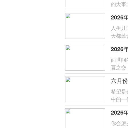
的大事
员平安
202
人生几
天都蕴
为各位带
202
面世间
夏之交
辰吉日
六月份
希望是
中的一
未來家
你会怎