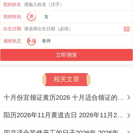
您的姓名
十一
星
您的性别
男
女
婚嫁
午时避生
月十
期
甲辰
纳采
肖狗参与
出生日期
三
六
感情状态
单身
有伴
十一
星
立即测算
求医
未时忌金
月十
期
己酉
问药
属器具
八
四
相关文章
十一
星
诉讼
辰时备水
十月份宜领证黄历2026 十月适合领证的好日子2026年
月廿
期
癸丑
调解
属性物品
二
一
阳历2026年11月黄道吉日 2026年11月26日阳历黄道吉日
十一
星
开工
午时需祭
四月适合装修开工的日子2026年 2026年四月份适合装修开工的黄道吉日