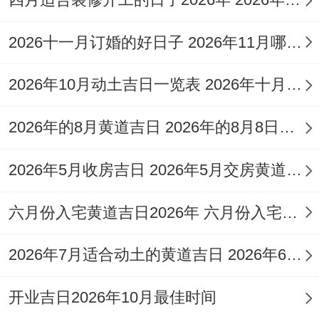
月廿
期
戊午
奠基
拜土地
七
六
2026十一月订婚的好日子 2026年11月哪天订婚好
冲煞生肖的作用机制
2026年10月动土吉日一览表 2026年十月六日能动土吗
每日地支对应的相冲生肖需尤其注意，如子
2026年的8月黄道吉日 2026年的8月8日是星期几
日冲马、午日冲鼠等。十一月廿四辰龙同戌
2026年5月收房吉日 2026年5月交房黄道吉日
狗相冲，属狗者应避免在此日进行重大投
资。建议结合当事人生肖,选择三合或六盒日
六月份入宅黄道吉日2026年 六月份入宅黄道吉日查询
期- 例如初六盒生肖牛、蛇有了三合局，适
宜团队协作类事务...
2026年7月适合动土的黄道吉日 2026年6月动土的黄道吉日
开业吉日2026年10月最佳时间