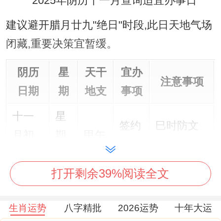
建议避开腊月廿九"绝日"时段,此日天地气场
闭藏,重要决策宜暂缓。
阴历
星
天干
宜办
注意事项
日期
期
地支
事项
十一
星
签约
巳时防文
月初
期
甲午
开业
书纰漏
三
三
打开剩余39%阅读全文
十一
星
乔迁
申时忌动
月初
期
己亥
入宅
西南方位
生肖运势
八字精批
2026运势
十年大运
八
一