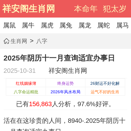
祥安阁生肖网
本命年
犯太岁
属鼠
属牛
属虎
属兔
属龙
属蛇
属马
>
生肖网
八字
2025年阴历十一月查询适宜办事日
2025-10-31
祥安阁生肖网
红线姻缘簿
终身运势
26财运不好化解
八字命运精批
2026年风水布局
运气不好的生肖
已有
156,863
人分析，
97.6%
好评。
活在在这珍贵的人间，8940-.2025年阴历十