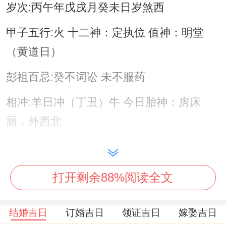
岁次:丙午年戊戌月癸未日岁煞西
甲子五行:火 十二神：定执位 值神：明堂
（黄道日）
彭祖百忌:癸不词讼 未不服药
相冲:羊日冲（丁丑）牛 今日胎神：房床
厕，外西北
喜神:东南 福神：东北 财神:正南 阳贵神：
东南 阴贵神：正东
打开剩余88%阅读全文
今日所宜:订盟，纳采，会亲友、交易 -立券;
纳财，栽种 -纳畜，牧养
结婚吉日
订婚吉日
领证吉日
嫁娶吉日