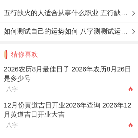
道日）
五行缺火的人适合从事什么职业 五行缺火的人适合从事的职业有哪些
彭祖百忌：丙不修灶 申不安床
如何测试自己的运势如何 八字测测试运运程
相冲:马日冲（庚子）鼠 今日胎神：厨灶炉~
外正北
猜你喜欢
今日所宜：纳采；订盟，嫁娶- 祭祀，祈
2026农历8月最佳日子 2026年农历8月26日
福，雕刻~移徙，开市，入宅 出行- 动土，
是多少号
八字
会亲友、入学；修造，起基,安门，安床，造
庙；解除~纳财;开池 -造畜稠，牧养
12月份黄道吉日开业2026年查询 2026年12
月黄道吉日开业大吉
今日所忌:上梁 -开仓、出货财；盖屋，造船
八字
今日卦象：山泽损（损卦）损卦 损益制衡