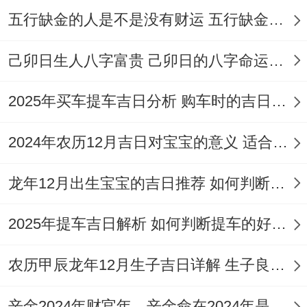
五行缺金的人是不是没有财运 五行缺金的人命运好不好
多 仍常被选用。
彭祖百忌:壬不汲水 辰不哭泣
己卯日生人八字富贵 己卯日的八字命运如何
相冲：虎日冲（丙申）猴 今日胎神:仓库栖,
2025年买车提车吉日分析 购车时的吉日与禁忌
外正北
2024年农历12月吉日对宝宝的意义 适合龙年宝宝出生的日子有哪些
喜神:正南 福神:西北 财神：正南 阳贵神：
正东 阴贵神:东南
龙年12月出生宝宝的吉日推荐 如何判断吉日是否适合宝宝
今日所宜:嫁娶，开光，出行~出火，拆卸，
2025年提车吉日解析 如何判断提车的好日子
修造 动土- 入宅，移徙，安床,上梁;开市 交
易；立券 栽种
农历甲辰龙年12月生子吉日详解 生子良辰的影响因素
今日所忌:祈福、祭祀、伐木 -掘井，作灶，
辛金2024年财官年，辛金命在2024年是财官年还是财印年