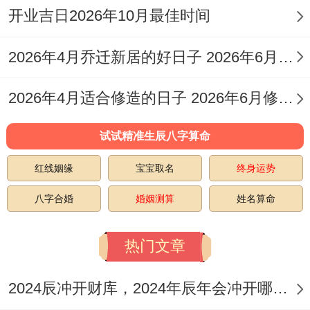
开业吉日2026年10月最佳时间
将衰 中上卦
此日为黄道吉日、特别是适宜婚嫁、订婚、
2026年4月乔迁新居的好日子 2026年6月乔迁入宅最好的日子
祈福还有搬家入宅 但开业、安葬等事需另择
2026年4月适合修造的日子 2026年6月修造吉日
他日。
试试精准生辰八字算命
2026年11月12日星期四
红线姻缘
宝宝取名
终身运势
农历:二零二六年十月初四 属虎
八字合婚
婚姻测算
姓名算命
岁次:丙午年己亥月壬辰日岁煞北
甲子五行:火 十二神:平执位 值神：天牢（黑
热门文章
道日）
2024辰冲开财库，2024年辰年会冲开哪些人的财库
注:虽此日值神为黑道，但老黄历所载宜事众