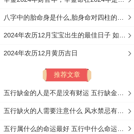
谢土
八字中的胎命身是什么,胎身命对四柱的影响
今日卦象：风火家人（家人卦）家人卦 诚威
治业 下下卦
2024年农历12月宝宝出生的最佳日子 如何挑选适合的吉日
此日宜事广泛，包括婚嫁、动土、开业、搬
2024年农历12月黄历吉日
家等多种重要事务,需避开祭祀祈福等少数事
项...
推荐文章
2026年11月16日星期一
五行缺金的人是不是没有财运 五行缺金的人命运好不好
农历：二零二六年十月初八 属马
五行缺火的人需要注意什么 风水禁忌有哪些
岁次:丙午年己亥月丙申日岁煞北
五行属什么的命运最好 五行中什么命运势旺盛
甲子五行:火 十二神:危执位 值神：青龙（黄