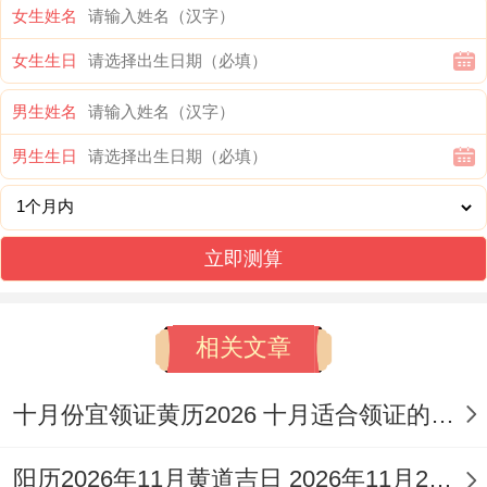
女生姓名
今日所忌:嫁娶，开市- 入宅~祈福、安葬
女生生日
今日卦象:雷山小过（小过卦）小过卦 行动
男生姓名
有度 中上卦
男生生日
此日利于合作签约、商业洽谈及财务事宜，
但需注意避免婚嫁跟新宅入火等事。
立即测算
2026年11月6日星期五
农历:二零二六年九月廿八 属猴
相关文章
岁次:丙午年戊戌月丙戌日岁煞北
十月份宜领证黄历2026 十月适合领证的好日子2026年
甲子五行:火 十二神:开执位 值神:金匮（黄
道日）
阳历2026年11月黄道吉日 2026年11月26日阳历黄道吉日