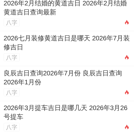
2026年2月结婚的黄道吉日 2026年2月结婚
下下卦
黄道吉日查询最新
此日是百事皆宜的大吉之日 -尤其适合纳采
八字
订盟、嫁娶、开市、入宅、动土等，行事顺
2026七月装修黄道吉日是哪天 2026年7月装
利。
修吉日
八字
2026年11月17日星期二
良辰吉日查询2026年7月份 良辰吉日查询
农历:二零二六年十月初九 属羊
2026年1月份
岁次:丙午年己亥月丁酉日岁煞东
八字
甲子五行:火 十二神：成执位 值神：明堂
2026年3月提车吉日是哪几天 2026年3月26
（黄道日）
号提车
八字
彭祖百忌：丁不剃头 酉不宴客