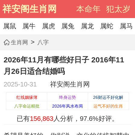
祥安阁生肖网
本命年
犯太岁
属鼠
属牛
属虎
属兔
属龙
属蛇
属马
>
生肖网
八字
2026年11月有哪些好日子 2016年11
月26日适合结婚吗
2025-10-31
祥安阁生肖网
红线姻缘簿
终身运势
26财运不好化解
八字命运精批
2026年风水布局
运气不好的生肖
已有
156,863
人分析，
97.6%
好评。