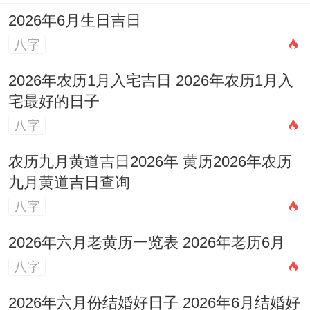
2026年6月生日吉日
相冲:羊日冲（辛卯）兔 今日胎神:门仓库，
八字
房内北
2026年农历1月入宅吉日 2026年农历1月入
喜神:正南 福神:正东 财神:西南 阳贵神:西北
宅最好的日子
阴贵神:正西
八字
今日所宜：祭祀，祈福 求嗣,开光，解除，
农历九月黄道吉日2026年 黄历2026年农历
伐木，拆卸;修造- 栽种- 纳畜- 安葬~修坟；
九月黄道吉日查询
立碑
八字
今日所忌：嫁娶 进人口;入宅~移徙~出火,出
2026年六月老黄历一览表 2026年老历6月
行
八字
今日卦象:雷天大壮（大壮卦）大壮卦 壮勿
2026年六月份结婚好日子 2026年6月结婚好