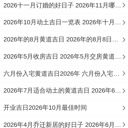
2026十一月订婚的好日子 2026年11月哪天订婚好
今日所忌:开仓 盖屋 造桥 祭拜 祭祀
2026年10月动土吉日一览表 2026年十月六日能动土吗
日期三:公元2026年12月18日星期五
2026年的8月黄道吉日 2026年的8月8日是星期几
农历日期:二零二六年冬月初十号
2026年5月收房吉日 2026年5月交房黄道吉日
九星:三碧-轩辕星（木）-安神
彭祖百忌:丙不修灶必见灾殃 寅不祭祀神鬼
六月份入宅黄道吉日2026年 六月份入宅黄道吉日查询
不尝
2026年7月适合动土的黄道吉日 2026年6月动土的黄道吉日
以今日所宜:纳采、订婚 订盟、开业 开幕 开
市、交易、立券、旅行 出游 出行、会亲
开业吉日2026年10月最佳时间
友、安机械、竖柱、上梁、平治道涂、伐
2026年4月乔迁新居的好日子 2026年6月乔迁入宅最好的日子