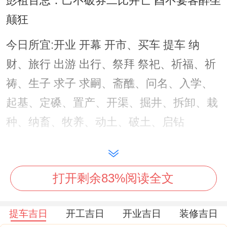
彭祖百忌：己不破券二比并亡 酉不宴客醉坐
颠狂
今日所宜:开业 开幕 开市、买车 提车 纳
财、旅行 出游 出行、祭拜 祭祀、祈福、祈
祷、生子 求子 求嗣、斋醮、问名、入学、
起基、定磉、置产、开渠、掘井、拆卸、栽
种、纳畜、牧养、动土、破土、启钻
今日所忌：搬家 移徙 搬迁新宅 乔迁新居 入
宅 出火 入殓 安葬
打开剩余83%阅读全文
吉时建议:选择当日吉时进行开业典礼！
提车吉日
开工吉日
开业吉日
装修吉日
日期二:公元2026年12月6日星期日