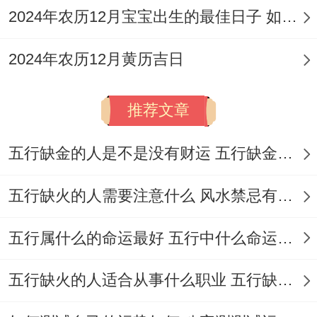
2024年农历12月宝宝出生的最佳日子 如何挑选适合的吉日
开业择吉首重五行流通- 丙午马年火势旺
盛，选择吉日需注意水火既济或火土相生得
2024年农历12月黄历吉日
格局。如十二月十八日（丙寅日）五行炉中
火，同年命天河水发展成相生关系，利于商
推荐文章
业繁荣！
五行缺金的人是不是没有财运 五行缺金的人命运好不好
在这事儿挺有意思的柱与年柱、月柱得和谐
至关重要。当日得值神还有星宿吉凶马上作
五行缺火的人需要注意什么 风水禁忌有哪些
用事务成败,应优先选择值神吉、星宿利财得
五行属什么的命运最好 五行中什么命运势旺盛
日子.如十二月二十九日值神天德为黄道吉
日，虽六曜为佛灭，但整体利开业！
五行缺火的人适合从事什么职业 五行缺火的人适合从事的职业有哪些
避开与负责人生肖相冲相害得日子至关重