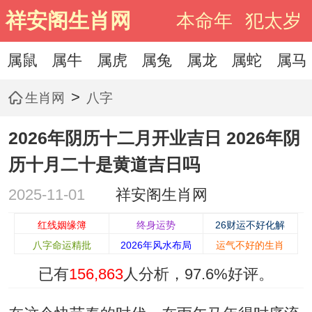
祥安阁生肖网
本命年
犯太岁
属鼠
属牛
属虎
属兔
属龙
属蛇
属马
>
生肖网
八字
2026年阴历十二月开业吉日 2026年阴
历十月二十是黄道吉日吗
2025-11-01
祥安阁生肖网
红线姻缘簿
终身运势
26财运不好化解
八字命运精批
2026年风水布局
运气不好的生肖
已有
156,863
人分析，
97.6%
好评。