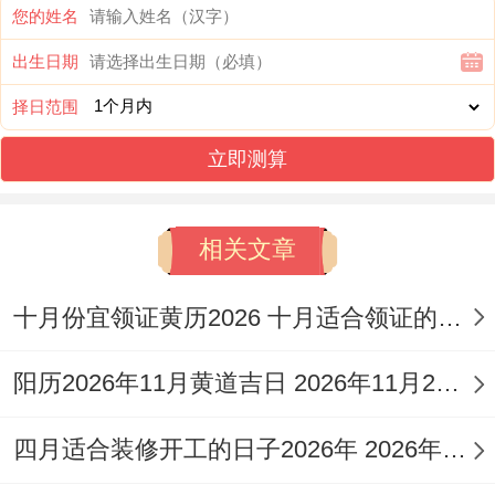
您的姓名
农历日期：二零二六年十月廿八号
出生日期
九星:一白-太乙星（水）-吉神
择日范围
彭祖百忌：甲不开仓财物耗散 寅不祭祀神鬼
立即测算
不尝
以我有个朋友就遇到过，日所宜：纳采、搬
相关文章
家 移徙、买车 提车 纳财、开业 开幕 开
十月份宜领证黄历2026 十月适合领证的好日子2026年
市、交易、立券、买车 提车 纳财、搬迁新
宅 乔迁新居 入宅、翻新 修造、动土、竖
阳历2026年11月黄道吉日 2026年11月26日阳历黄道吉日
柱、起基、定磉、造庙、安香、出火、装修
四月适合装修开工的日子2026年 2026年四月份适合装修开工的黄道吉日
修饰垣墙、平治道涂、会亲友、旅行 出游
出行、开池、开厕