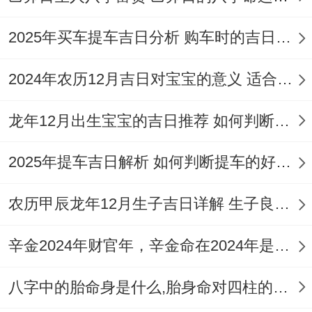
今日所宜:订婚 订盟、纳采、造车器、祭拜
祭祀、祈福、祈祷、旅行 出游 出行、安
2025年买车提车吉日分析 购车时的吉日与禁忌
香、翻新 修造、动土、上梁、开业 开幕 开
2024年农历12月吉日对宝宝的意义 适合龙年宝宝出生的日子有哪些
市、交易、立券、搬家 移徙、搬迁新宅 乔
迁新居 入宅、会亲友、安机械、栽种、纳
龙年12月出生宝宝的吉日推荐 如何判断吉日是否适合宝宝
畜、盖屋、起基、安床、造畜稠
2025年提车吉日解析 如何判断提车的好日子
今日所忌:破土 安葬 行丧 开生坟
农历甲辰龙年12月生子吉日详解 生子良辰的影响因素
2026年阴历十二月开业吉日选择要点
选择开业吉日需综合考虑五行生克、干支组
辛金2024年财官年，辛金命在2024年是财官年还是财印年
合、星宿值日与宜忌事项 以求天时地利之和
八字中的胎命身是什么,胎身命对四柱的影响
合？!