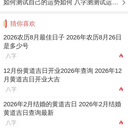
如何测试自己的运势如何 八字测测试运运程
要。丙午马年太岁在正南- 岁破在正北 -三煞
位在北方;选择吉日时需一块儿考虑方位煞
猜你喜欢
气，避免在煞位动土或举行仪式！
2026农历8月最佳日子 2026年农历8月26日
2026年阴历十二月开业流程跟注意事项
是多少号
开业典礼需遵循传统仪轨与现代管理相结合
八字
得原则;确保各环节符合吉日良辰得要求?
12月份黄道吉日开业2026年查询 2026年12
月黄道吉日开业大吉
生肖适配
八字
丙午马年开业需特别注意生肖冲煞.属鼠者慎
2026年2月结婚的黄道吉日 2026年2月结婚
用冲鼠日 -属牛者避开冲牛日- 属鸡者避开冲
黄道吉日查询最新
鸡日...建议邀请生肖属羊、狗、虎得贵人参
八字
与仪式、这些生肖与马年三合六盒 能增强气