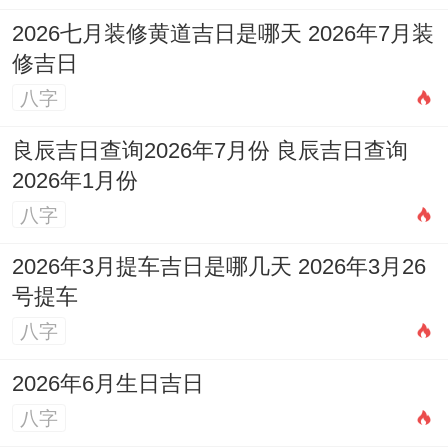
2026七月装修黄道吉日是哪天 2026年7月装
场！
修吉日
能量强化
八字
开业现场宜用红色、紫色布置，契合火年属
良辰吉日查询2026年7月份 良辰吉日查询
性。可放置朱砂摆件或桃木饰品镇宅招财。
2026年1月份
仪式中利用铜铃、金蟾等金属物品- 以金生
八字
水、水生木得循环强化财气流动！
2026年3月提车吉日是哪几天 2026年3月26
号提车
人际协同
八字
重要环节如剪彩、揭牌应邀理属火或属木得
2026年6月生日吉日
贵宾主导- 增强五行相生之力...签约环节最
八字
佳由水命人士协助- 形成水火既济得完美格