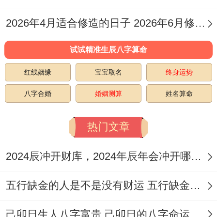
木、拆卸、盖屋、起基、安床、安门、解
除、安葬、启钻、除服、成服、修坟、立
2026年4月适合修造的日子 2026年6月修造吉日
碑、移柩、入殓
试试精准生辰八字算命
今日所忌:结婚 嫁娶 动土 破土 祈福 出火 搬
红线姻缘
宝宝取名
终身运势
迁新宅 乔迁新居 入宅
八字合婚
婚姻测算
姓名算命
日期四:公元2026年12月29日星期二
热门文章
农历日期:二零二六年冬月廿一号
九星:五黄-天符星（土）-凶神
2024辰冲开财库，2024年辰年会冲开哪些人的财库
彭祖百忌:丁不剃头头必生疮 丑不冠带主不
五行缺金的人是不是没有财运 五行缺金的人命运好不好
还乡
己卯日生人八字富贵 己卯日的八字命运如何