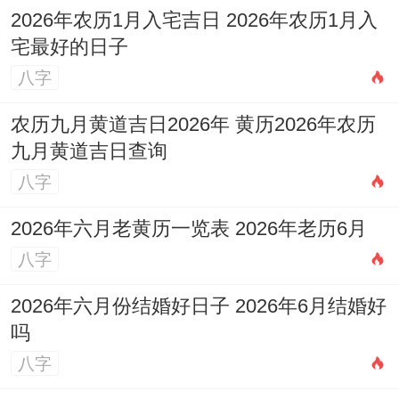
局！
2026年农历1月入宅吉日 2026年农历1月入
宅最好的日子
后续仪式
八字
开业后三日内不宜向外借货或退款 -防止财
农历九月黄道吉日2026年 黄历2026年农历
气外泄。每日营业前应焚香祈福;连续七日不
九月黄道吉日查询
断~以稳固商场运势.注意保持收银台整洁，
八字
避免杂物堆积阻碍财路！
2026年六月老黄历一览表 2026年老历6月
2026年阴历十月二十黄道吉日想一想
八字
现在让我们详细分析2026年阴历十月二十
2026年六月份结婚好日子 2026年6月结婚好
（公历2026年10月20日）有没有为黄道吉
吗
日？
八字