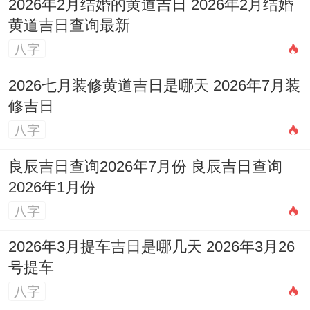
高（99分）
的日子之一。
2026年2月结婚的黄道吉日 2026年2月结婚
黄道吉日查询最新
非常适宜
嫁娶、祭祀、祈福、求嗣、开光、
八字
出行
、解除、入宅、移徙等！
2026七月装修黄道吉日是哪天 2026年7月装
12月27日（星期日;农历冬月十九）
：值神
修吉日
为“朱雀”（黑道日），吉日指数98分。宜于
八字
入宅、移徙、出行、进人口、修造、动土、
良辰吉日查询2026年7月份 良辰吉日查询
起基等！
2026年1月份
八字
12月29日（星期二，农历冬月廿一）
:值神
为“天德”（黄道日）；吉日指数95分。适宜
2026年3月提车吉日是哪几天 2026年3月26
订盟、纳采、造车器、祭祀、祈福、出行、
号提车
安香、修造、动土、上梁、开市、交易、立
八字