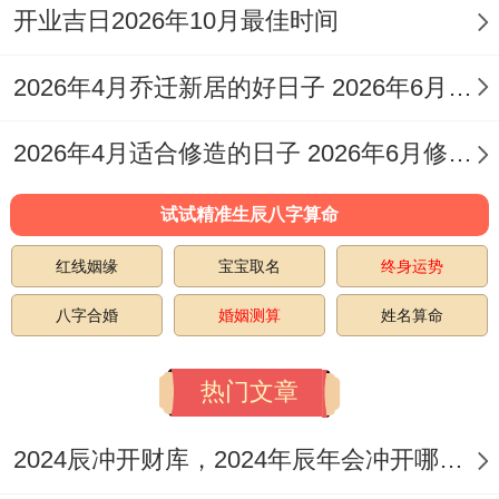
开业吉日2026年10月最佳时间
3.详解各周吉日与宜忌
2026年4月乔迁新居的好日子 2026年6月乔迁入宅最好的日子
• 十二月初（12月1日
2026年4月适合修造的日子 2026年6月修造吉日
本月第一周的出行吉日相对集中...
试试精准生辰八字算命
12月1日（星期二 农历十月廿三）
:这天虽然
值神是“朱雀”（黑道日），但却是推荐的旅
红线姻缘
宝宝取名
终身运势
行吉日 吉日指数高达98分。
八字合婚
婚姻测算
姓名算命
宜于开业、纳财、出行、祭祀等多项事务。
热门文章
12月3日（星期四;农历十月廿五）
:值神
为“天德”（黄道日） 吉日指数98分。这天宜
2024辰冲开财库，2024年辰年会冲开哪些人的财库