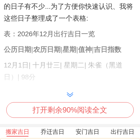
的日子有不少...为了方便你快速认识、我将
这些日子整理成了一个表格:
表：2026年12月出行吉日一览
公历日期
|
农历日期
|
星期
|
值神
|
吉日指数
12月1日| 十月廿三| 星期二| 朱雀（黑道
日）| 98分
12月3日| 十月廿五| 星期四| 天德（黄道
日）| 98分
打开剩余90%阅读全文
12月4日| 十月廿六| 星期五| 白虎（黑道
搬家吉日
乔迁吉日
安门吉日
出行吉日
日）| 97分