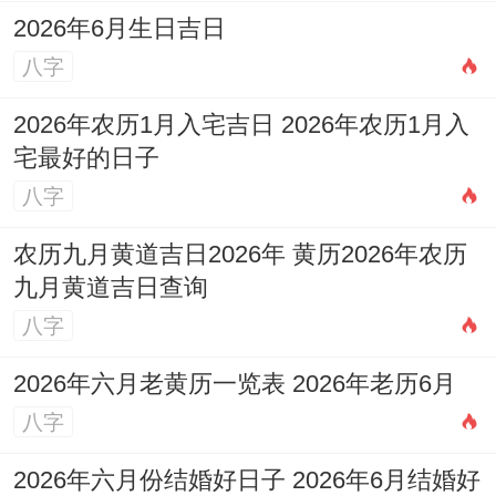
券、移徙等。
2026年6月生日吉日
4.吉日的共同特征 同你的出行目的
八字
说真的;上述吉日的“宜”项中我们能够发现部
2026年农历1月入宅吉日 2026年农历1月入
宅最好的日子
分共同点:它们大多不独…还“宜出行”- 还常
八字
常共同“宜”嫁娶、纳采（提亲）、移徙（搬
家）、入宅（迁入新居）、开市（开业）、
农历九月黄道吉日2026年 黄历2026年农历
九月黄道吉日查询
修造（动土）等首要事项。
八字
在这代表着这些日子在传统上被认为是“百
2026年六月老黄历一览表 2026年老历6月
事皆宜”或“诸事顺遂”的好日子。
八字
你可以依据自己的
出行目的
来参考选择：
2026年六月份结婚好日子 2026年6月结婚好