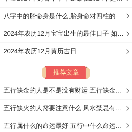
12月17日（星期四;农历冬月初九）
:值神
八字中的胎命身是什么,胎身命对四柱的影响
为“天德”（黄道日），吉日指数96分。适宜
嫁娶、纳采、祭祀、祈福、造庙、安香、出
2024年农历12月宝宝出生的最佳日子 如何挑选适合的吉日
火、出行
、归宁、入学、入宅等。
2024年农历12月黄历吉日
12月18日（星期五，农历冬月初十）
:值神
为“白虎”（黑道日），吉日指数98分。宜于
推荐文章
纳采、订盟、开业、交易、立券、出行、会
五行缺金的人是不是没有财运 五行缺金的人命运好不好
亲友、安机械、修造等事.
12月20日（星期日;农历冬月十二）
:值神
五行缺火的人需要注意什么 风水禁忌有哪些
为“天牢”（黑道日），吉日指数98分。适宜
五行属什么的命运最好 五行中什么命运势旺盛
纳采、订盟、祭祀、祈福、开光、安香、出