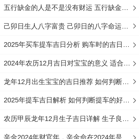
于祭祀、沐浴、出行。
五行缺金的人是不是没有财运 五行缺金的人命运好不好
12月4日（星期五，农历十月廿六）
：值神
己卯日生人八字富贵 己卯日的八字命运如何
为“白虎”（黑道日）~吉日指数97分！这天
宜于
嫁娶、造车器、出行、会亲友、搬家、
2025年买车提车吉日分析 购车时的吉日与禁忌
入宅
等，活动非常多样。
2024年农历12月吉日对宝宝的意义 适合龙年宝宝出生的日子有哪些
12月6日（星期日；农历十月廿八）
：值神
为“天牢”（黑道日）；吉日指数98分。适宜
龙年12月出生宝宝的吉日推荐 如何判断吉日是否适合宝宝
纳采、移徙、纳财、开业、交易、入宅、修
2025年提车吉日解析 如何判断提车的好日子
造、动土以及出行。
• 十二月中（12月17日
农历甲辰龙年12月生子吉日详解 生子良辰的影响因素
月中旬的吉日也十分值得关注。
辛金2024年财官年，辛金命在2024年是财官年还是财印年