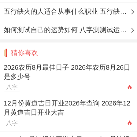
火、出行、会亲友、安机械、修造、动土
五行缺火的人适合从事什么职业 五行缺火的人适合从事的职业有哪些
等...
如何测试自己的运势如何 八字测测试运运程
• 十二月下旬（12月23日
临近月底同新年也有几个不错的选择。
猜你喜欢
12月23日（星期三，农历冬月十五）
：值神
2026农历8月最佳日子 2026年农历8月26日
是多少号
为“勾陈”（黑道日）；吉日指数98分.宜于安
八字
床、架马、祭祀、塑绘、开光、出行、理发
等事。
12月份黄道吉日开业2026年查询 2026年12
月黄道吉日开业大吉
12月24日（星期四 -农历冬月十六）
：值神
八字
为“青龙”（黄道日），这是本月
吉日指数最