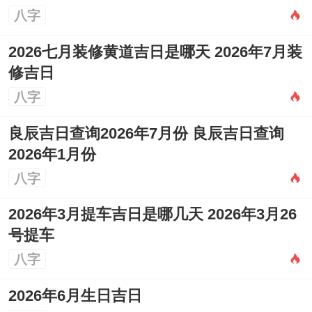
八字
适合人群:适合有新项目启动、开业或计划变
动工作环境者，理发寓意着事业从头开始 鸿
2026七月装修黄道吉日是哪天 2026年7月装
修吉日
运当头。
八字
分析:此日吉星高照、不相同利于开业、交易
良辰吉日查询2026年7月份 良辰吉日查询
等商业活动，理发能助长财运。冲虎煞南；
2026年1月份
属虎者应慎重考虑。
八字
5月24日（星期日、农历四月初八）
2026年3月提车吉日是哪几天 2026年3月26
宜：嫁娶、纳采、订盟、祭祀、祈福、求
号提车
八字
嗣、开光、出火、出行、拆卸、动土、修
造、进人口、入宅、移徙、安床、解除、挂
2026年6月生日吉日