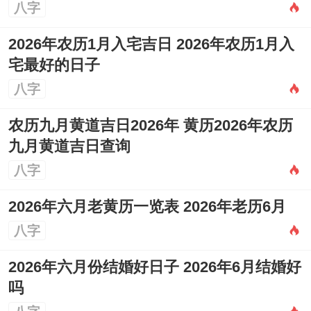
匾、栽种、破土、谢土、入殓、移柩、安
八字
葬。
2026年农历1月入宅吉日 2026年农历1月入
忌：开市、立券、造船、合寿木。
宅最好的日子
八字
吉时：下午3-5点（申时）、晚上9-11点
（亥时）。
农历九月黄道吉日2026年 黄历2026年农历
九月黄道吉日查询
适合人群：适合家庭举行核心仪式或祈求子
八字
嗣者；理发有焕然一新、迎接新生的寓意。
2026年六月老黄历一览表 2026年老历6月
想一想:此日为“金匮”黄道吉日、财星入库-
八字
福泽绵长。冲龙煞北- 属龙者此日理发需斟
2026年六月份结婚好日子 2026年6月结婚好
酌...
吗
5月27日（星期三~农历四月十一）