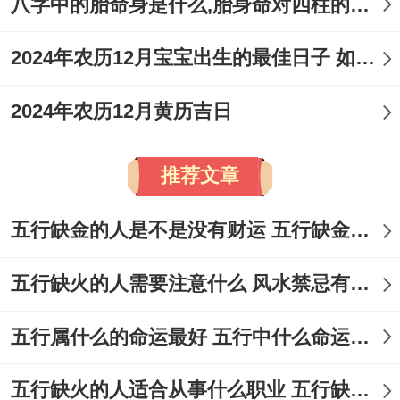
八字中的胎命身是什么,胎身命对四柱的影响
祀、纳采、扫舍宇、纳畜、安葬、买车、离
婚、栽树、养殖、下葬、剃胎发、投资、分
2024年农历12月宝宝出生的最佳日子 如何挑选适合的吉日
手、出殡、下聘礼、复婚、出嫁、入学、移
2024年农历12月黄历吉日
徙。
忌：作灶、安床、开仓、盖屋、动土、安
推荐文章
葬！
五行缺金的人是不是没有财运 五行缺金的人命运好不好
吉时:凌晨1-3点（丑时）、中午11-1点（午
时）。
五行缺火的人需要注意什么 风水禁忌有哪些
适合人群：此日格外标明“宜理发”、适合所
五行属什么的命运最好 五行中什么命运势旺盛
有人格外是希望借此日改变形象、招揽财运
五行缺火的人适合从事什么职业 五行缺火的人适合从事的职业有哪些
与事业机遇者。