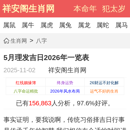
祥安阁生肖网
本命年
犯太岁
属鼠
属牛
属虎
属兔
属龙
属蛇
属马
>
生肖网
八字
5月理发吉日2026年一览表
2025-11-02
祥安阁生肖网
红线姻缘簿
终身运势
26财运不好化解
八字命运精批
2026年风水布局
运气不好的生肖
已有
156,863
人分析，
97.6%
好评。
事实证明，要我说啊，传统习俗择吉日行事