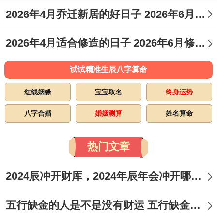
时）。
2026年4月乔迁新居的好日子 2026年6月乔迁入宅最好的日子
适合人群:适合即将步入新阶段或举行的年轻
2026年4月适合修造的日子 2026年6月修造吉日
人理发寓意着崭新的开始。
拆开看：此日为“司命”吉日，利于出行同人
试试精准生辰八字算命
际交往。冲猴煞北，属猴者应谨慎选择。
红线姻缘
宝宝取名
终身运势
5月18日（星期一;农历四月初二）
八字合婚
婚姻测算
姓名算命
宜:乔迁、签合同、迁坟、签约、交房、进
热门文章
宅、领证、搬家、迁居、交易、纳畜、安
门、买房、买车、栽树、投资、安坟、栽
2024辰冲开财库，2024年辰年会冲开哪些人的财库
种、考试、耕种、入宅、破土、搬公司。
五行缺金的人是不是没有财运 五行缺金的人命运好不好
忌:无明确禁忌；但需参照具体时辰...