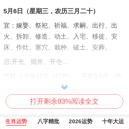
5月6日（星期三，农历三月二十）
宜：嫁娶、祭祀、祈福、求嗣、出行、出
火、拆卸、修造、动土、入宅、移徙、安
床、作灶、塞穴、栽种、破土、安葬。
忌:开光、掘井、开仓...
吉时:上午9-11点（巳时）、下午3-5点（申
时）。
打开剩余83%阅读全文
适合人群:适合家庭事务繁多，需在同时处理
多项搬迁、修缮与祈福事宜者、理发可精神
生肖运势
八字精批
2026运势
十年大运
焕发应对忙碌。