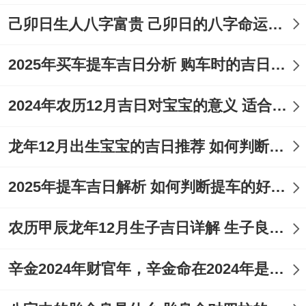
己卯日生人八字富贵 己卯日的八字命运如何
吉时：上午9-11点（巳时）、下午5-7点
（酉时）...
2025年买车提车吉日分析 购车时的吉日与禁忌
适合人群:适合有核心签约、交易或考试计划
2024年农历12月吉日对宝宝的意义 适合龙年宝宝出生的日子有哪些
者 理发帮助提升自信与清晰思维！
龙年12月出生宝宝的吉日推荐 如何判断吉日是否适合宝宝
分析：此日同为“司命”黄道吉日 利于文书、
合约跟学业事宜。冲鸡煞西- 属鸡者需注意
2025年提车吉日解析 如何判断提车的好日子
避开！
农历甲辰龙年12月生子吉日详解 生子良辰的影响因素
5月20日（星期三,农历四月初四）
辛金2024年财官年，辛金命在2024年是财官年还是财印年
宜：结婚、订婚、理发、开工、入土、出
差、出门、出行、交易、动工、嫁娶、祭