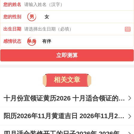
您的姓名
找原因:此为“青龙”吉日，利于动土、迁徙等
您的性别
男
女
变动事宜。冲狗煞南、属狗者应避开此日理
出生日期
发！
感情状态
单身
有伴
5月11日（星期一- 农历三月廿五）
立即测算
宜：嫁娶、祭祀、祈福、求嗣、开光、出
火、出行、拆卸、动土、解除、进人口、开
相关文章
市、交易、立券、挂匾、入宅、移徙、安
床、安门、上梁、安葬、破土。
十月份宜领证黄历2026 十月适合领证的好日子2026年
吉时：上午5-7点（卯时）、中午11-1点
阳历2026年11月黄道吉日 2026年11月26日阳历黄道吉日
（午时）。
四月适合装修开工的日子2026年 2026年四月份适合装修开工的黄道吉日