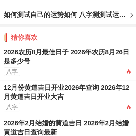
分析：此日为“青龙”吉日，百事兴旺，理发
如何测试自己的运势如何 八字测测试运运程
更是明确适宜的举动。冲鼠煞北，属鼠之人
此日理发需择吉时进行。
猜你喜欢
5月22日（星期五、农历四月初六）
2026农历8月最佳日子 2026年农历8月26日
是多少号
宜：纳采、嫁娶、裁衣、理发、出行、修
八字
造、动土、进人口、开市、交易、立券、挂
12月份黄道吉日开业2026年查询 2026年12
匾、移徙、上梁、栽种、纳畜。
月黄道吉日开业大吉
忌:伐木、安葬、安床、祭祀、祈福。
八字
吉时：凌晨1-3点（丑时）、上午7-9点（辰
2026年2月结婚的黄道吉日 2026年2月结婚
时）。
黄道吉日查询最新