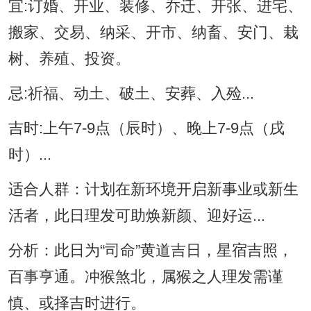
宜:订婚、开业、装修、乔迁、开张、进宅、
搬家、交易、纳采、开市、纳畜、安门、栽
树、养殖、投资。
忌:祈福、动土、破土、安葬、入殓...
吉时:上午7-9点（辰时）、晚上7-9点（戌
时）...
适合人群：计划在新环境开启新事业或新生
活者，此日理发可助焕新颜、迎好运...
分析：此日为“司命”黄道吉日，星宿吉照，
百事亨通。冲猴煞北，属猴之人理发需谨
慎、或择吉时进行。