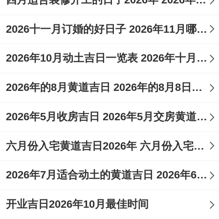
适合人群：此日万事皆宜- 最适合希望借理
发改变运势、祈求子孙福缘者。
2026十一月订婚的好日子 2026年11月哪天订婚好
想一想:此日是“天德”黄道吉日- 吉神护佑；
2026年10月动土吉日一览表 2026年十月六日能动土吗
福泽深厚。冲兔煞东,属兔之人理发需留意。
2026年的8月黄道吉日 2026年的8月8日是星期几
5月16日（星期六，农历三月三十）
宜:解除、出行、纳采、冠笄、竖柱、上梁、
2026年5月收房吉日 2026年5月交房黄道吉日
移徙、作灶、进人口、入宅、纳畜、牧养。
六月份入宅黄道吉日2026年 六月份入宅黄道吉日查询
忌：祭祀、伐木、架马、安床、修造、动
2026年7月适合动土的黄道吉日 2026年6月动土的黄道吉日
土、安葬、修坟、破土...
吉时：上午7-9点（辰时）、下午1-3点（未
开业吉日2026年10月最佳时间