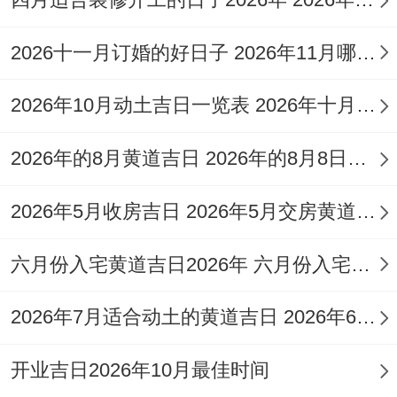
依据黄历信息,2026年农历四月（及前后相
邻月份）中理发的具体宜忌日期可参考如
2026十一月订婚的好日子 2026年11月哪天订婚好
下？
2026年10月动土吉日一览表 2026年十月六日能动土吗
优先推荐日
：吉神护佑且无冲煞的日期为首
2026年的8月黄道吉日 2026年的8月8日是星期几
选！
4月12日（农历三月廿五- 星期二）:此日
2026年5月收房吉日 2026年5月交房黄道吉日
为“成日”,且有“金匮”吉星高照；极利于旺财
六月份入宅黄道吉日2026年 六月份入宅黄道吉日查询
增福，理发寓意财富积累！
2026年7月适合动土的黄道吉日 2026年6月动土的黄道吉日
开业吉日2026年10月最佳时间
4月14日（农历二月廿七,星期二）：此日黄