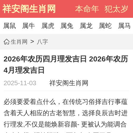
祥安阁生肖网
本命年
犯太岁
属鼠
属牛
属虎
属兔
属龙
属蛇
属马
>
生肖网
八字
2026年农历四月理发吉日 2026年农历
4月理发吉日
2025-11-03
祥安阁生肖网
必须要爱着点什么，在传统习俗择吉行事蕴
含着天人相应的古老智慧，选择良辰吉时进
行理发,不仅是能焕新容颜- 更被认为能调合