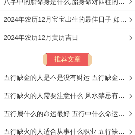
八字中的胎命身是什么,胎身命对四柱的影响
凡是日期务必注意公历合农历的对照；我们
2024年农历12月宝宝出生的最佳日子 如何挑选适合的吉日
所述农历四月日期对应2026年公历约为4月
下旬至5月中旬，具体日期请以权威黄历为
2024年农历12月黄历吉日
准！
推荐文章
文末需重视 -黄道吉日并非绝对，最精准的
择日需结合个人的生辰八字、五行喜忌乃至
五行缺金的人是不是没有财运 五行缺金的人命运好不好
房屋坐向等变量进行综合判断，若某吉日同
自身生肖相冲，则应优先规避?!
五行缺火的人需要注意什么 风水禁忌有哪些
理发时辰同样很重要,普通选择上午阳气渐旺
五行属什么的命运最好 五行中什么命运势旺盛
的时辰（如辰时7：00-9:00）为佳 利于生发
五行缺火的人适合从事什么职业 五行缺火的人适合从事的职业有哪些
同接纳祥瑞！