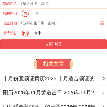
加持效果更佳！
您的姓名
选择吉日的千万要避开许多凶日跟禁忌？
您的性别
男
女
出生日期
常规凶日需谨记，如“月破日”、“五黄煞日”跟
与个人生肖相“刑冲”之日均应规避、就像
感情状态
单身
有伴
2026年4月23日（农历三月初七）为勾陈黑
立即测算
道日，值神凶煞，主破财跟意外冲突 且彭祖
百忌明确提示“丁不剃头头必生疮” 此日切忌
相关文章
理发！
十月份宜领证黄历2026 十月适合领证的好日子2026年
特殊禁忌在领域 ，若个人生肖与该日相冲
（如鸡日冲兔） -则此日同样不适宜理发，
阳历2026年11月黄道吉日 2026年11月26日阳历黄道吉日
以免冲撞自身运势？
四月适合装修开工的日子2026年 2026年四月份适合装修开工的黄道吉日