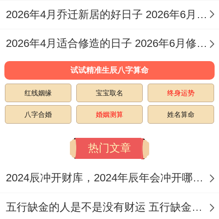
2026年4月乔迁新居的好日子 2026年6月乔迁入宅最好的日子
历明确标注“宜理发”- 虽为天刑黑道日 -但吉
神应"财禄"象,利开市交易- 理发可迎新象！
2026年4月适合修造的日子 2026年6月修造吉日
次选吉日
：虽有吉神但需注意部分因素或需
试试精准生辰八字算命
结合个人八字？!
红线姻缘
宝宝取名
终身运势
4月3日（农历三月十六；星期五）:此日
八字合婚
婚姻测算
姓名算命
为“开日” -寓意开门大吉 能带来广阔人脉，
但当日黄历忌“纳畜、理发、合寿木” 需谨慎
热门文章
研究或结合个人时辰！
2024辰冲开财库，2024年辰年会冲开哪些人的财库
4月21日（农历四月初四 星期四）:此日
为“执日”- 寓意执掌权柄，利于增强领导力
五行缺金的人是不是没有财运 五行缺金的人命运好不好