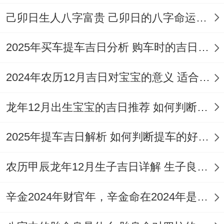
但需注意会不会跟个人生肖相合！
己卯日生人八字富贵 己卯日的八字命运如何
重点避忌日
:着些日期要记得避开,以免招致
不利？
2025年买车提车吉日分析 购车时的吉日与禁忌
4月23日（农历三月初七- 星期四）：此日值
2024年农历12月吉日对宝宝的意义 适合龙年宝宝出生的日子有哪些
神勾陈,为黑道日~且彭祖百忌直通指出“丁不
龙年12月出生宝宝的吉日推荐 如何判断吉日是否适合宝宝
剃头”，忌理发，主破财与意外冲突！
与个人生肖相冲的日子:就像当日地支冲肖鸡
2025年提车吉日解析 如何判断提车的好日子
者（辛酉年生人），则此日理发需特别谨
农历甲辰龙年12月生子吉日详解 生子良辰的影响因素
慎！
辛金2024年财官年，辛金命在2024年是财官年还是财印年
择吉是一项精细且个人化的过程，需注意多
方面细节？