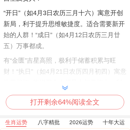
“开日”（如4月3日农历三月十六）寓意开创
新局，利于提升思维敏捷度。适合需要新开
始的人群！“成日”（如4月12日农历三月廿
五）万事都成。
有“金匮”吉星高照，极利于储蓄积累与旺
财！“执日”（如4月21日农历四月初四）寓意
执掌权柄- 能增强个人领导力与掌控力，利
于职业进步？
打开剩余64%阅读全文
生肖吉日则需结合个人生肖属性选择三合、
六盒之日- 若个人生肖与吉日相合，则运势
生肖运势
八字精批
2026运势
十年大运