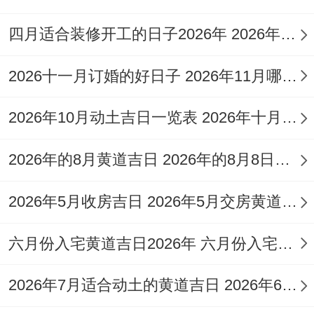
六
7
四月适合装修开工的日子2026年 2026年四月份适合装修开工的黄道吉日
星
乙
开市、开
月
月
玉堂
期
巳
业、交
十
30
（吉）
2026十一月订婚的好日子 2026年11月哪天订婚好
四
日
易、求财
七
日
2026年10月动土吉日一览表 2026年十月六日能动土吗
精选吉日推荐
2026年的8月黄道吉日 2026年的8月8日是星期几
2026年5月收房吉日 2026年5月交房黄道吉日
六月份入宅黄道吉日2026年 六月份入宅黄道吉日查询
就在七月的这些好日子里 -有几个日子尤其
值得关注？就像…相同七月九日（甲申
2026年7月适合动土的黄道吉日 2026年6月动土的黄道吉日
日）- 司命黄道当值、是开业装修的吉日,寓