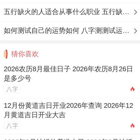
的是黄道吉日具有普遍性。但所有的...都人
五行缺火的人适合从事什么职业 五行缺火的人适合从事的职业有哪些
的生辰八字不同。
对日子的吉凶感受也会有区别？当…时条件
如何测试自己的运势如何 八字测测试运运程
允许~最佳能结合老板或重要负责人的生辰
八字。选择一个不仅仅是日子吉利~更有甚
猜你喜欢
者同自身五行相生、气场相合的日子。
2026农历8月最佳日子 2026年农历8月26日
是多少号
这样才能真正达到趋吉避凶的效果?!毕竟 天
八字
时地利人和;缺一不可嘛！
12月份黄道吉日开业2026年查询 2026年12
选择一个好的开工日子~是为了给事业一个
月黄道吉日开业大吉
好的开端.寄托了对前景的美好期盼?!2026年
八字
7月的这些黄道吉日。为各位提供了不错的