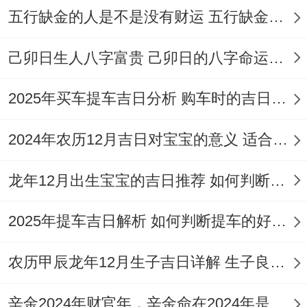
得留意，避免在过程中无意冒犯？首要的是
五行缺金的人是不是没有财运 五行缺金的人命运好不好
避开“岁破”、“月破”等大凶之日~比方说2026
年7月12日（岁破）与7月24日（月破） -这
己卯日生人八字富贵 己卯日的八字命运如何
些日子万事不宜，尤其忌讳动土、开业、搬
2025年买车提车吉日分析 购车时的吉日与禁忌
迁等大事！
2024年农历12月吉日对宝宝的意义 适合龙年宝宝出生的日子有哪些
看要留意当日的“冲煞”；假如当天的地支与
当事人的生肖相冲，最佳避开；就像冲猴煞
龙年12月出生宝宝的吉日推荐 如何判断吉日是否适合宝宝
北的日子，属猴的人就不宜选在那天有大的
2025年提车吉日解析 如何判断提车的好日子
动作！像7月31日这样的“月忌日” -也被认为
是“大事勿用”的，最佳不要选择在这类日子
农历甲辰龙年12月生子吉日详解 生子良辰的影响因素
进行开工开业等举足轻重活动！
辛金2024年财官年，辛金命在2024年是财官年还是财印年