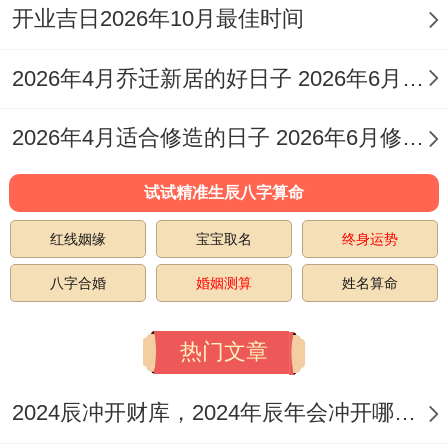
意有人庇佑、管理得当！七月十五日（庚寅
开业吉日2026年10月最佳时间
日），金匮黄道，非常利于开市交易与立券
2026年4月乔迁新居的好日子 2026年6月乔迁入宅最好的日子
纳财 标记财富聚集?七月十六日（辛卯日）
天德黄道吉日，吉神庇佑 -百事顺遂 -格外适
2026年4月适合修造的日子 2026年6月修造吉日
合开业庆典等活动！七月二十七日（壬寅
试试精准生辰八字算命
日） -同样是金匮黄道 宜开市立券，日子吉
利！七月二十八日（癸卯日），有天德吉神
红线姻缘
宝宝取名
终身运势
照临~开业交易多能顺利圆满？!这些日子都
八字合婚
婚姻测算
姓名算命
是当月颇为理想的选择！
热门文章
开工民俗禁忌须知
2024辰冲开财库，2024年辰年会冲开哪些人的财库
挑选吉日固然核心- 但也有部分传统的禁忌