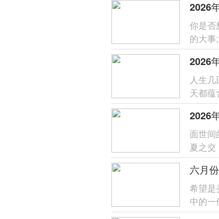
202
你是否
的大事
员平安
202
人生几
天都蕴
为各位带
202
面世间
夏之交
辰吉日
六月份
希望是
中的一
未來家