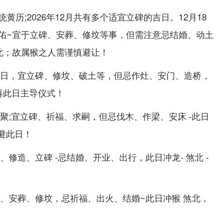
黄历;2026年12月共有多个适宜立碑的吉日。12月18
佑~宜于立碑、安葬、修坟等事，但需注意忌结婚、动土
再北；故属猴之人需谨慎避让！
是吉日，宜立碑、修坟、破土等，但忌作灶、安门、造桥，
再此日主导仪式！
汇聚;宜立碑、祈福、求嗣，但忌伐木、作梁、安床 -此日
回避此日！
、修造、立碑 -忌结婚、开业、出行，此日冲龙- 煞北 -
碑、安葬、修坟，忌祈福、出火、结婚~此日冲猴 煞北，