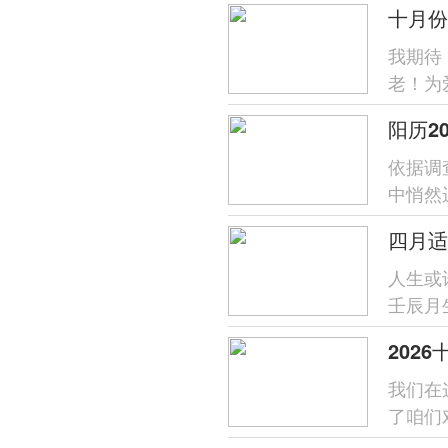
十月份
我期待
老！为
的珍重
阳历2
依据调
中悄然
北方；在
人生或
壬辰月
选择装
202
我们在
了咱们
历与五