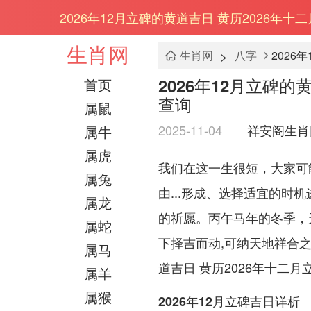
2026年12月立碑的黄道吉日 黄历2026年
生肖网
>
生肖网
八字
2026
2026年12月立碑
首页
查询
属鼠
2025-11-04
祥安阁生肖
属牛
属虎
我们在这一生很短，大家可
属兔
由...形成、选择适宜的
属龙
的祈愿。丙午马年的冬季，
属蛇
下择吉而动,可纳天地祥合之
属马
道吉日 黄历2026年十二
属羊
属猴
2026年12月立碑吉日详析