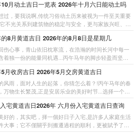
6年10月动土吉日一览表 2026年十月六日能动土吗
想过，要我说啊,传统习俗动土历来被视为一件至关重要
;它不光关系到建筑物的稳定与安全，更与家族兴旺、人
息息相关，丙午马年之...
6年的8月黄道吉日 2026年的8月8日是星期几
回伤心事，青山依旧枕寒流，在浩瀚的时间长河中每一
含着独一份的能量同机遇...丙午马年的脚步轻盈而坚定,
来了充斥活力的20...
6年5月收房吉日 2026年5月交房黄道吉日
的风雨，面对人生的起落，你猜怎么着？!丙午马年的春
，万物生长繁茂,正是安居乐业的美好时节...选择一个良
进行收房交房，不单单是...
入宅黄道吉日2026年 六月份入宅黄道吉日查询
美好的，其实吧，择一個好日子入宅,是許多人家庭生活
件大事；它不僅關乎到搬遷過程的順利，更被賦予了對
庭生活幸福、安康的美好...