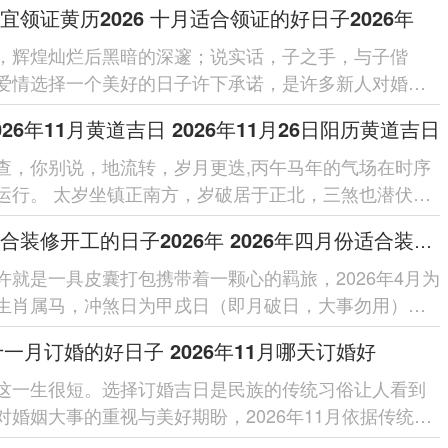
宜领证黄历2026 十月适合领证的好日子2026年
，辉煌灿烂后黑暗的深邃；说实话，子之手，与子偕
爱情选择一个美好的日子许下承诺，是许多新人对婚姻
开端，岁月流转，吉日良辰为这份承诺...
026年11月黄道吉日 2026年11月26日阳历黄道吉日
查，你别说，地流转，岁月更迭,丙午马年的气场在时序
运行。 太岁坐镇正南方，岁破居于正北，三煞也潜伏于
这所有共同勾勒出2026年11...
四月适合装修开工的日子2026年 2026年四月份适合装修开工的黄道吉日
许就是一具皮囊打包携带着一颗心的羁旅，2026年4月为
生肖属马，冲煞日为甲戌日（即月破日，大事勿用），
修开工的吉日；不独是传统文化...
6十一月订婚的好日子 2026年11月哪天订婚好
这一生很短。选择订婚吉日是民族的传统习俗让人看到
对婚姻大事的重视与美好期盼，2026年11月依据传统黄
行命理有多天被认定...