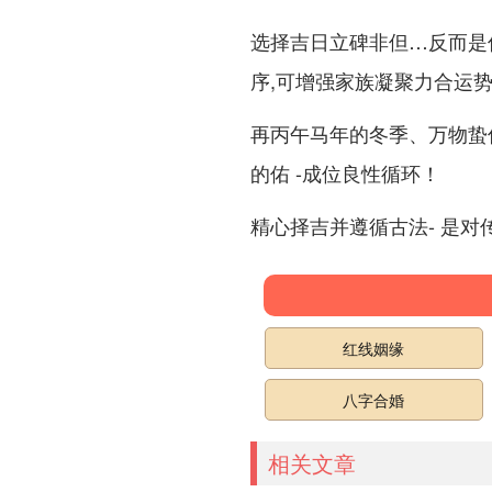
选择吉日立碑非但…反而是
序,可增强家族凝聚力合运
再丙午马年的冬季、万物蛰
的佑 -成位良性循环！
精心择吉并遵循古法- 是对
红线姻缘
八字合婚
相关文章