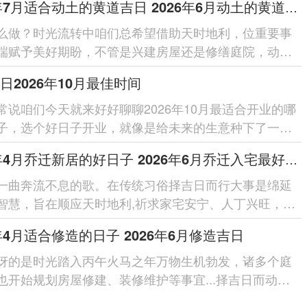
2026年7月适合动土的黄道吉日 2026年6月动土的黄道吉日
么做？时光流转中咱们总希望借助天时地利，位重要事
端赋予美好期盼，不管是兴建房屋还是修缮庭院，动土
项有需要慎选良辰吉日的传...
日2026年10月最佳时间
常说咱们今天就来好好聊聊2026年10月最适合开业的哪
子，选个好日子开业，就像是给未来的生意种下了一颗
种子，谁都希望自己的事...
2026年4月乔迁新居的好日子 2026年6月乔迁入宅最好的日子
一曲奔流不息的歌。在传统习俗择吉日而行大事是绵延
智慧，旨在顺应天时地利,祈求家宅安宁、人丁兴旺，
年为丙午马年太岁位于正...
6年4月适合修造的日子 2026年6月修造吉日
讶的是时光踏入丙午火马之年万物生机勃发，诸多个庭
也开始规划房屋修建、装修维护等事宜...择吉日而动，
已久的智慧，旨在顺应...