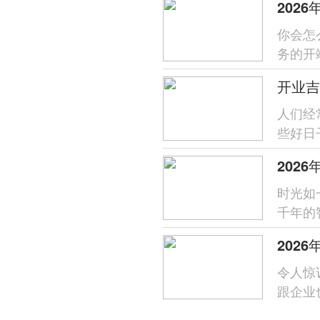
你会怎
务的开
都是一
开业吉
人们经
些好日
幸运的
时光如
千年的
2026
202
令人惊
跟企业
是传承