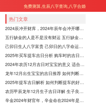
免费测算,生辰八字查询,八字合婚
热门文章
2024辰冲开财库，2024年辰年会冲开哪些人的财库
五行缺金的人是不是没有财运 五行缺金的人命运好不好
己卯日生人八字富贵 己卯日的八字命运如何
2025年买车提车吉日分析 购车时的吉日与禁忌
2024年农历12月吉日对宝宝的意义 适合龙年宝宝出生的日子有哪些
龙年12月出生宝宝的吉日推荐 如何判断吉日是否适合宝宝
2025年提车吉日解析 如何判断提车的好日子
农历甲辰龙年12月生子吉日详解 生子良辰的影响因素
辛金2024年财官年，辛金命在2024年是财官年还是财印年