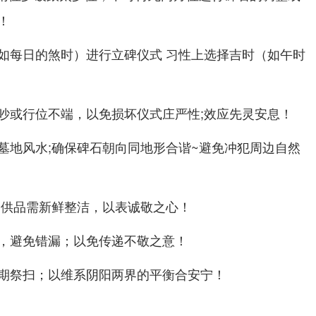
！
如每日的煞时）进行立碑仪式 习性上选择吉时（如午时
吵或行位不端，以免损坏仪式庄严性;效应先灵安息！
墓地风水;确保碑石朝向同地形合谐~避免冲犯周边自然
,供品需新鲜整洁，以表诚敬之心！
，避免错漏；以免传递不敬之意！
期祭扫；以维系阴阳两界的平衡合安宁！