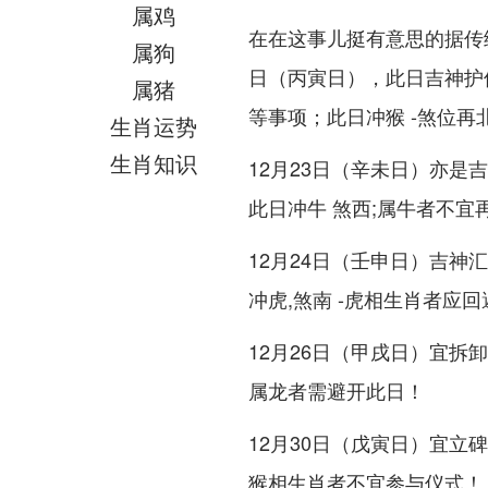
属鸡
在在这事儿挺有意思的据传统
属狗
日（丙寅日），此日吉神护
属猪
等事项；此日冲猴 -煞位
生肖运势
生肖知识
12月23日（辛未日）亦
此日冲牛 煞西;属牛者不宜
12月24日（壬申日）吉神
冲虎,煞南 -虎相生肖者应
12月26日（甲戌日）宜拆卸
属龙者需避开此日！
12月30日（戊寅日）宜立
猴相生肖者不宜参与仪式！