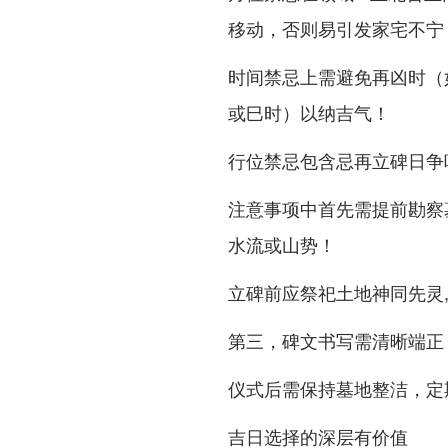
移动，否则易引发家宅不宁
时间禁忌上需避免再凶时（
或巳时）以纳吉气！
行位禁忌包含忌再立碑日争
注意事项中首先需提前勘察
水流或山势！
立碑前应祭祀土地神同先灵
第三，碑文书写需清晰端正
仪式后需保持墓地整洁，定
吉日选择的深层有价值