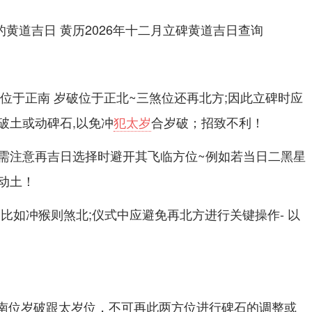
位位于正南 岁破位于正北~三煞位还再北方;因此立碑时应
破土或动碑石,以免冲
犯太岁
合岁破；招致不利！
需注意再吉日选择时避开其飞临方位~例如若当日二黑星
动土！
比如冲猴则煞北;仪式中应避免再北方进行关键操作- 以
正南位岁破跟太岁位，不可再此两方位进行碑石的调整或