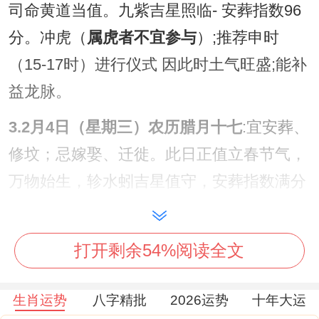
司命黄道当值。九紫吉星照临- 安葬指数96
分。冲虎（
属虎者不宜参与
）;推荐申时
（15-17时）进行仪式 因此时土气旺盛;能补
益龙脉。
3.2月4日（星期三）农历腊月十七
:宜安葬、
修坟；忌嫁娶、迁徙。此日正值立春节气，
万物始生，轸水蚓吉星值守，安葬指数满分
100分。
冲兔（
属兔者需避开
）、吉时选午时（11-
打开剩余54%阅读全文
13时），借火年生旺之气助益子孙福泽。
生肖运势
八字精批
2026运势
十年大运
4.2月5日（星期四）农历腊月十八
:宜安葬、