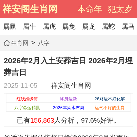
祥安阁生肖网
本命年
犯太岁
属鼠
属牛
属虎
属兔
属龙
属蛇
属马
>
生肖网
八字
2026年2月入土安葬吉日 2026年2月埋
葬吉日
2025-11-05
祥安阁生肖网
红线姻缘簿
终身运势
26财运不好化解
八字命运精批
2026年风水布局
运气不好的生肖
已有
156,863
人分析，
97.6%
好评。