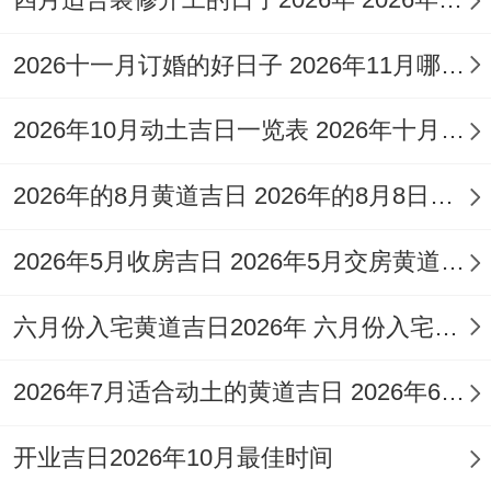
优点 但需结合具体方位与家主命理选用！
2026十一月订婚的好日子 2026年11月哪天订婚好
安葬专项原则与仪式规范
2026年10月动土吉日一览表 2026年十月六日能动土吗
说来也怪，葬事宜需遵循“龙脉为主、日时
补命”的核心原则！吉时搭配以辰时（7-9
2026年的8月黄道吉日 2026年的8月8日是星期几
时）与未时（13-15时）为佳，当下段阳气
2026年5月收房吉日 2026年5月交房黄道吉日
充足，能调和阴宅地气；仪式中需准备五色
土跟朱砂符纸，动土前焚香祷告;墓穴方位应
六月份入宅黄道吉日2026年 六月份入宅黄道吉日查询
避让正北岁破位、优先选择东南或西北生旺
方向；避讳事项包括:棺木不宜选用松木（火
2026年7月适合动土的黄道吉日 2026年6月动土的黄道吉日
年忌木克）；下葬时亲属背对太阳站立 -以
开业吉日2026年10月最佳时间
防冲撞地脉。祭品需备三牲五谷 -墓碑朝向