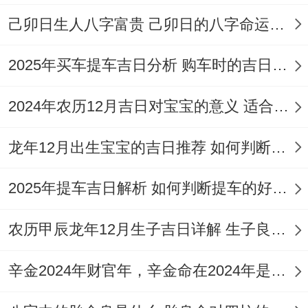
阁五帝钱、家属手持桃木剑镇守四方；人际
己卯日生人八字富贵 己卯日的八字命运如何
协同上建议邀请属马、狗、虎的贵人参与仪
式（马年三合生肖） -以增强家族气运联
2025年买车提车吉日分析 购车时的吉日与禁忌
动！
2024年农历12月吉日对宝宝的意义 适合龙年宝宝出生的日子有哪些
后续仪式中安葬后三日内忌洗衣、理发 七日
內需每日晨昏焚香祭拜,方可稳固风水格局。
龙年12月出生宝宝的吉日推荐 如何判断吉日是否适合宝宝
2025年提车吉日解析 如何判断提车的好日子
农历甲辰龙年12月生子吉日详解 生子良辰的影响因素
辛金2024年财官年，辛金命在2024年是财官年还是财印年