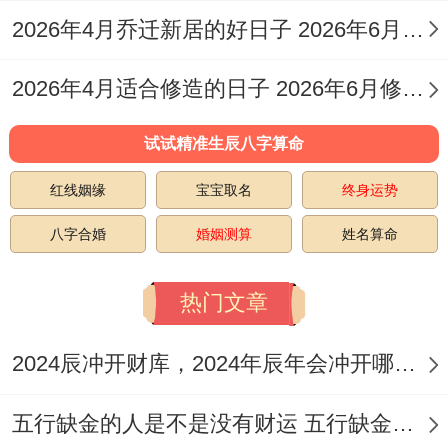
需跟家主命卦相合- 方可确保子孙运势昌
2026年4月乔迁新居的好日子 2026年6月乔迁入宅最好的日子
隆！
2026年4月适合修造的日子 2026年6月修造吉日
生肖适配与能量强化措施
试试精准生辰八字算命
要我说啊，对有区别生肖，需特别注意日辰
红线姻缘
宝宝取名
终身运势
冲煞:
属鼠、虎、兔、龙、羊者
需严谨避开其
冲日（详见吉日列表）~若务必要参与，可
八字合婚
婚姻测算
姓名算命
佩戴本命佛或太极玉符化解！
热门文章
2024辰冲开财库，2024年辰年会冲开哪些人的财库
能量强化在领域 ~动土时墓穴四角埋设祥安
五行缺金的人是不是没有财运 五行缺金的人命运好不好