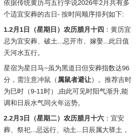
依据传统黄历与五行学说2026年2月共有多
个适宜安葬的吉日- 按时间顺序排列如下:
1.2月1日（星期日）农历腊月十四
：黄历宜
忌为宜安葬、破土...忌开市、嫁娶...此日值
天河水五行。
星宿为星日马~虽为黑道日但安葬指数达96
分，需注意冲鼠（
属鼠者避让
）。推荐吉时
为巳时（9-11时）,由此可见时阳气渐升,能
调和日辰水气同火年运势。
2.2月3日（星期二）农历腊月十六
：宜安
葬、祭祀...忌远行、动土...日辰属大驿土，