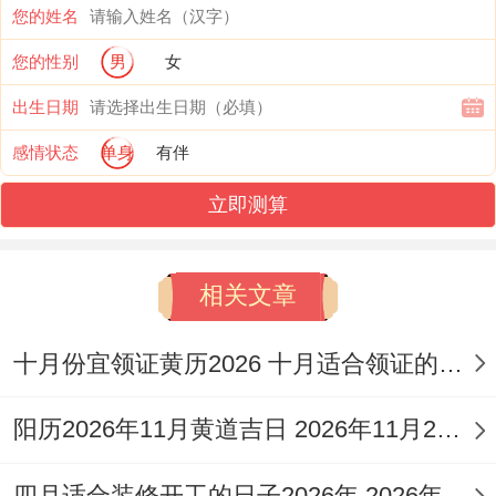
您的姓名
破土 忌开市、作灶。日辰钗钏金五行、角木
您的性别
男
女
蛟吉星临位，安葬指数97分。
出生日期
冲龙（
属龙者避让
）;推荐未时（13-15时）
感情状态
单身
有伴
操作，所以说时金土相生，可化解岁破方位
之煞。
立即测算
5.2月8日（星期日）农历腊月廿一
:宜安葬、
相关文章
祭祀;忌嫁娶、掘井。明堂黄道值日~房日兔
吉星照拂，安葬指数98分.冲羊（
属羊者不
十月份宜领证黄历2026 十月适合领证的好日子2026年
宜参与
）- 吉时定辰时（7-9时），借木气生
旺墓运 -契合丙午年火势。
阳历2026年11月黄道吉日 2026年11月26日阳历黄道吉日
其他吉日如2月10日、13日、14日等均各有
四月适合装修开工的日子2026年 2026年四月份适合装修开工的黄道吉日