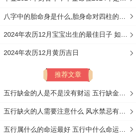
祈福、求
理
嗣、安香、
八字中的胎命身是什么,胎身命对四柱的影响
发、
2026
七
出火、解
冲
星
作
2024年农历12月宝宝出生的最佳日子 如何挑选适合的吉日
年8
月
除、伐木、
鸡
期
灶、
月21
初
入宅、移
煞
2024年农历12月黄历吉日
五
动
日
九
徙、安床、
西
土、
开市、交
推荐文章
破
易、立券、
土、
五行缺金的人是不是没有财运 五行缺金的人命运好不好
栽种、出
开池
行、安葬
五行缺火的人需要注意什么 风水禁忌有哪些
嫁娶、纳
栽
五行属什么的命运最好 五行中什么命运势旺盛
采、订盟、
种、