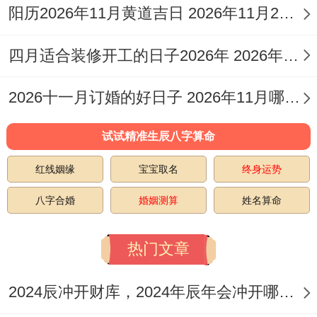
破
阳历2026年11月黄道吉日 2026年11月26日阳历黄道吉日
会亲友、安
土、
机械、经络
四月适合装修开工的日子2026年 2026年四月份适合装修开工的黄道吉日
安
葬、
2026十一月订婚的好日子 2026年11月哪天订婚好
祈福
试试精准生辰八字算命
嫁娶、祭
红线姻缘
宝宝取名
终身运势
祀、祈福、
求嗣、出
八字合婚
婚姻测算
姓名算命
火、出行、
斋
热门文章
开光、解
醮、
除、拆卸、
2024辰冲开财库，2024年辰年会冲开哪些人的财库
开
2026
七
修造、进人
冲