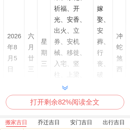
祈福、开
嫁
光、安香、
娶、
出火、立
安
2026
六
冲
星
券、安机
葬、
年8
月
蛇
期
械、移徙、
行
月5
廿
煞
三
入宅、竖
丧、
日
三
西
柱、上梁、
破
会亲友、安
土、
床、拆卸、
修坟
打开剩余82%阅读全文
挂匾、牧
养、教牛马
搬家吉日
乔迁吉日
安门吉日
出行吉日