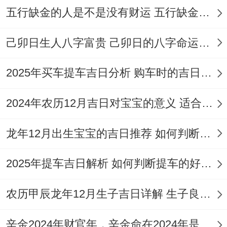
星
市、
五行缺金的人是不是没有财运 五行缺金的人命运好不好
年8
月
口、安香、
马
期
开
月18
初
交易、立
煞
二
仓、
己卯日生人八字富贵 己卯日的八字命运如何
日
六
券、入宅、
南
作
移徙、安
2025年买车提车吉日分析 购车时的吉日与禁忌
灶、
床、动土、
造船
2024年农历12月吉日对宝宝的意义 适合龙年宝宝出生的日子有哪些
破土、谢
土、安葬、
龙年12月出生宝宝的吉日推荐 如何判断吉日是否适合宝宝
入殓、除
2025年提车吉日解析 如何判断提车的好日子
服、成服
嫁娶、开
农历甲辰龙年12月生子吉日详解 生子良辰的影响因素
掘
光、祭祀、
井、
辛金2024年财官年，辛金命在2024年是财官年还是财印年