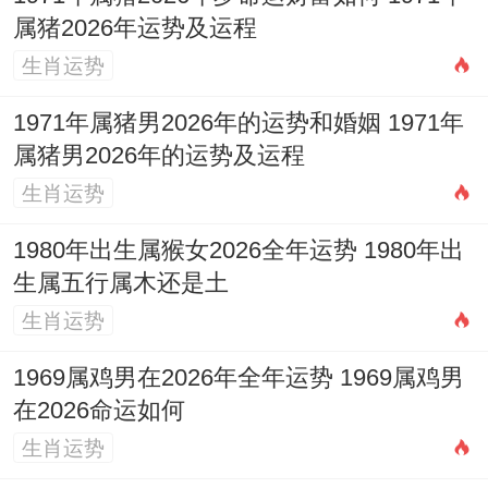
破土
属猪2026年运势及运程
生肖运势
当上面表格中列出的日子;都是依据传统黄历
1971年属猪男2026年的运势和婚姻 1971年
筛选出来，认位适宜进行「入宅」或「移
属猪男2026年的运势及运程
徙」活动的日期，「入宅」多数时候指的是
生肖运势
正式搬入新居并举行相关仪式，而「移徙」
1980年出生属猴女2026全年运势 1980年出
的含义则更广泛部分，泛指搬家迁移！
生属五行属木还是土
生肖运势
1969属鸡男在2026年全年运势 1969属鸡男
这些日子的选择综合考虑了天干地支、五行
在2026命运如何
生克、星宿值神等多种传统因素;目的是期望
生肖运势