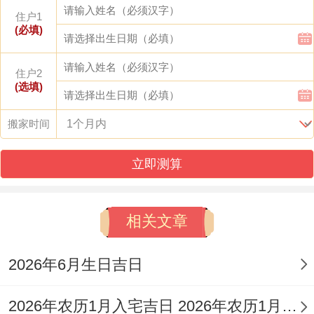
嫁娶、出
住户1
(必填)
火、拆卸、
祭祀、祈
栽
住户2
(选填)
福、开光、
种、
2026
六
冲
星
伐木、动
作
搬家时间
年8
月
狗
期
土、开市、
灶、
月10
廿
煞
立即测算
一
交易、立
针
日
八
南
券、入宅、
灸、
相关文章
移徙、安
出行
床、纳畜、
2026年6月生日吉日
入殓、安葬
2026年农历1月入宅吉日 2026年农历1月入宅最好的日子
伐