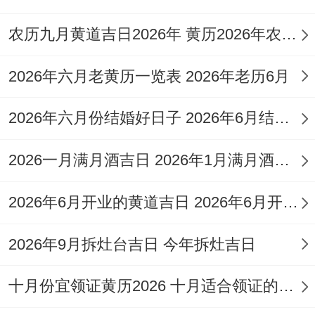
木、
农历九月黄道吉日2026年 黄历2026年农历九月黄道吉日查询
谢
纳采、订
2026年六月老黄历一览表 2026年老历6月
土、
盟、开光、
行
出行、解
2026年六月份结婚好日子 2026年6月结婚好吗
丧、
除、安香、
祭
2026一月满月酒吉日 2026年1月满月酒吉日
2026
七
出火、拆
冲
星
祀、
年8
月
卸、入宅、
龙
2026年6月开业的黄道吉日 2026年6月开业黄道吉日查询
期
作
月16
初
移徙、修
煞
日
灶、
2026年9月拆灶台吉日 今年拆灶吉日
日
四
造、上梁、
北
动
安床、栽
十月份宜领证黄历2026 十月适合领证的好日子2026年
土、
种、纳畜、