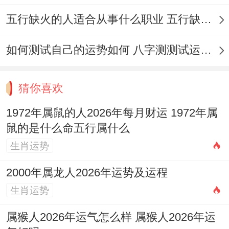
祭祀、祈
掘
五行缺火的人适合从事什么职业 五行缺火的人适合从事的职业有哪些
福、求嗣、
井、
2026
七
冲
如何测试自己的运势如何 八字测测试运运程
星
出行、解
动
年8
月
虎
期
除、竖柱、
土、
月26
十
煞
猜你喜欢
三
入宅、移
安
日
四
南
徙、纳财、
床、
1972年属鼠的人2026年每月财运 1972年属
鼠的是什么命五行属什么
上梁、纳
破
生肖运势
畜、入殓、
土、
安葬、启钻
置产
2000年属龙人2026年运势及运程
生肖运势
嫁娶、纳
采、订盟、
属猴人2026年运气怎么样 属猴人2026年运