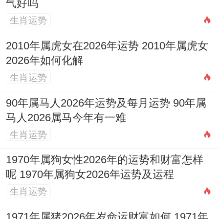
气好吗
祭祀、祈
生肖运势
福、斋醮、
开
普渡、移
市、
2010年属虎女在2026年运势 2010年属虎女
2026年如何化解
徙、入宅、
立
2026
七
冲
生肖运势
星
出行、安机
券、
年8
月
马
期
械、开光、
置
90年属马人2026年运势及每月运势 90年属
月30
十
煞
日
修造、动
产、
马人2026属马今年有一难
日
八
南
生肖运势
土、竖柱、
作
上梁、盖
灶、
1970年属狗女性2026年的运势和财富怎样
屋、起基、
造桥
呢 1970年属狗女2026年运势及运程
定磉、安
生肖运势
门、安葬、
1971年属猪2026年岁命运财富如何 1971年