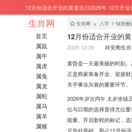
12月份适合开业的黄道吉日2026年 12月开业
生肖网
>
生肖网
八字
12月份
12月份适合开业的黄道
首页
属鼠
2025-12-28
祥安阁生肖
属牛
黄昏是一天最美丽的时刻。
属虎
正是商家筹备开业、迎接财
属兔
关乎事业兴衰的重要环节。
属龙
属蛇
2026年岁次丙午 太岁坐
属马
位与日期的选择显得尤位重
属羊
能量、开启新程的标记，选
属猴
定良好基础，那么12月份适合