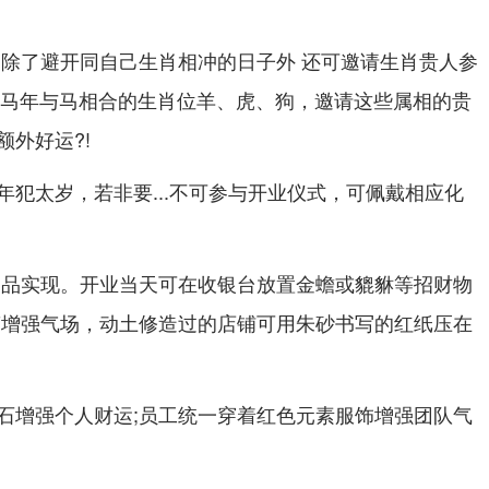
 除了避开同自己生肖相冲的日子外 还可邀请生肖贵人参
丙午马年与马相合的生肖位羊、虎、狗，邀请这些属相的贵
外好运?!
年犯太岁，若非要...不可参与开业仪式，可佩戴相应化
物品实现。开业当天可在收银台放置金蟾或貔貅等招财物
笼增强气场，动土修造过的店铺可用朱砂书写的红纸压在
石增强个人财运;员工统一穿着红色元素服饰增强团队气