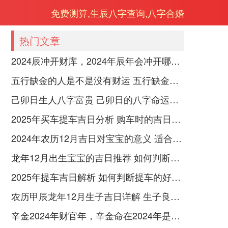
免费测算,生辰八字查询,八字合婚
热门文章
2024辰冲开财库，2024年辰年会冲开哪些人的财库
五行缺金的人是不是没有财运 五行缺金的人命运好不好
己卯日生人八字富贵 己卯日的八字命运如何
2025年买车提车吉日分析 购车时的吉日与禁忌
2024年农历12月吉日对宝宝的意义 适合龙年宝宝出生的日子有哪些
龙年12月出生宝宝的吉日推荐 如何判断吉日是否适合宝宝
2025年提车吉日解析 如何判断提车的好日子
农历甲辰龙年12月生子吉日详解 生子良辰的影响因素
辛金2024年财官年，辛金命在2024年是财官年还是财印年