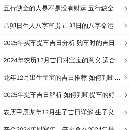
五行缺金的人是不是没有财运 五行缺金的人命运好不好
2026年12月29日
（农历冬月廿一。星期
四）是这个月简而言之一个搬家吉日，丁丑
己卯日生人八字富贵 己卯日的八字命运如何
日的
宜忌配置
狠全面：适合订盟，纳采、造
车器，祭祀、祈福，出行、安香，修造、动
2025年买车提车吉日分析 购车时的吉日与禁忌
土等多种活动、当然也重要是搬家。
2024年农历12月吉日对宝宝的意义 适合龙年宝宝出生的日子有哪些
只需要避开破土、安葬、行丧还有开生坟。
龙年12月出生宝宝的吉日推荐 如何判断吉日是否适合宝宝
冲辛未羊
属羊的人需要尤其注意，这天的能
量尤其完整;适合那些希望全面开展新生活的
2025年提车吉日解析 如何判断提车的好日子
家庭！
农历甲辰龙年12月生子吉日详解 生子良辰的影响因素
各个吉日都有其与众不同的
能量特质
与适合
的搬家类型，有点日子更适合注重财运的家
辛金2024年财官年，辛金命在2024年是财官年还是财印年