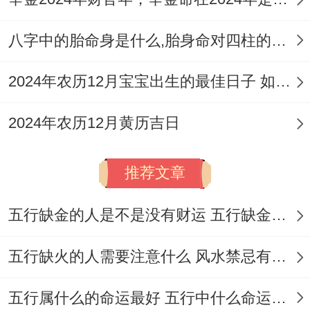
庭，部分则更适合注重家庭与谐或事业发展
八字中的胎命身是什么,胎身命对四柱的影响
的搬迁。
选择时不只是是要看日期自身的宜忌。还要
2024年农历12月宝宝出生的最佳日子 如何挑选适合的吉日
考虑每个家庭的特殊需求还有优先级.认识这
2024年农历12月黄历吉日
些细微差别能够帮助家庭做出最适合自己的
选择。
推荐文章
吉日的选择还得考虑
实际因素
如天气状况、
五行缺金的人是不是没有财运 五行缺金的人命运好不好
家庭成员的时间安排与搬家公司的
avlabipty.
五行缺火的人需要注意什么 风水禁忌有哪些
虽说如此传统黄历提供了重要指导；但实际
五行属什么的命运最好 五行中什么命运势旺盛
搬迁的顺利执行还有需要这些现实因素的配