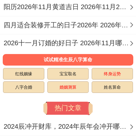
这天靠近圣诞节...
阳历2026年11月黄道吉日 2026年11月26日阳历黄道吉日
结合了中西方文化的能量 特别适合那些希望
四月适合装修开工的日子2026年 2026年四月份适合装修开工的黄道吉日
在新居融合多元文化的家庭。
2026十一月订婚的好日子 2026年11月哪天订婚好
2026年12月27日
（农历冬月十九。星期
二）是个专注于搬迁自身的日子！乙亥日的
试试精准生辰八字算命
事项安排
狠集中：重要适合搬家，出行、进
红线姻缘
宝宝取名
终身运势
人口，装修、动土，起基等活动...
八字合婚
婚姻测算
姓名算命
要避开的事项较多;有结婚，开业、安床，栽
种、安葬等。
冲己巳蛇
;属蛇的人要谨慎！这
热门文章
天的能量异常纯粹，适合那些希望专注于搬
2024辰冲开财库，2024年辰年会冲开哪些人的财库
迁自身而不想分心处理其他事务的家庭！