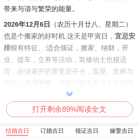
带来与谐与繁荣的能量。
2026年12月6日
（农历十月廿八、星期二）
也是个搬家的好时机.这天是甲寅日，
宜忌安
排
狠有特征、:适合领证，搬家、纳财，开
业、提车，立券等活动，装修动土也狠适
宜，必须避开的重要是开仓，盖屋、造桥与
祭祀！
冲戊申猴
，属猴的朋友在这天大概得
格外小心！这天的能量特别帮助、财运与事
业运，适合那些希望通过搬家来改善经济状
打开剩余89%阅读全文
况的家庭。
结婚吉日
订婚吉日
领证吉日
嫁娶吉日
2026年12月7日
（农历十月廿九。星期三）