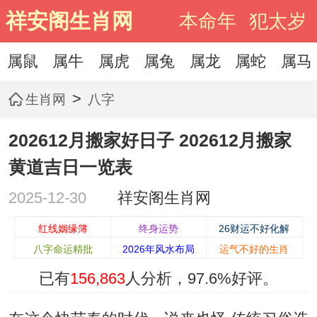
祥安阁生肖网
本命年
犯太岁
属鼠
属牛
属虎
属兔
属龙
属蛇
属马
>
生肖网
八字
202612月搬家好日子 202612月搬家
黄道吉日一览表
2025-12-30
祥安阁生肖网
红线姻缘簿
终身运势
26财运不好化解
八字命运精批
2026年风水布局
运气不好的生肖
已有
156,863
人分析，
97.6%
好评。