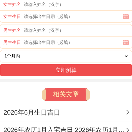
女生姓名
提供另一个搬家选择，乙卯日的
宜忌
狠多样:
女生生日
订婚，领证、纳财，开业、立券，祭祀、祈
福，搬家等都是吉时.但要避开结婚，安葬、
男生姓名
掘井，置产还有造船，
冲己酉鸡
！属鸡的人
男生生日
得不相同注意，这天的特殊对待之处在于它
结合了财富能量还有精神祝福.既适合物质层
立即测算
面的搬迁，也适合精神层面的新开始。
2026年12月20日
（农历冬月十二、星期
相关文章
二）是个各项事宜都比较均衡的吉日，戊辰
日的
活动范围
狠广:从领证，订婚、祭祀，祈
2026年6月生日吉日
福到开光、安香，出火、出行，会亲友都没
2026年农历1月入宅吉日 2026年农历1月入宅最好的日子