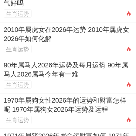
气好吗
农
天
生肖运势
阳历
历
星
干
冲煞
宜
忌
日期
日
期
地
2010年属虎女在2026年运势 2010年属虎女
2026年如何化解
期
支
生肖运势
嫁
90年属马人2026年运势及每月运势 90年属
娶、
马人2026属马今年有一难
造车
开
生肖运势
器、
丙
市、
1970年属狗女性2026年的运势和财富怎样
出
午
纳
呢 1970年属狗女2026年运势及运程
行、
年
采、
生肖运势
2026
十
冲马
会亲
星
己
造