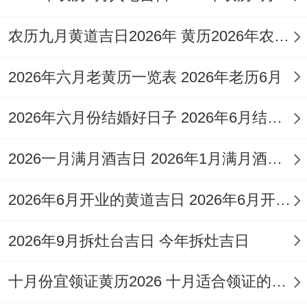
问题，也像...这些搬家。
农历九月黄道吉日2026年 黄历2026年农历九月黄道吉日查询
有需要避开的只有开业、造庙、置产还有掘
井。
冲壬戌狗
；属狗的人有需要谨慎考虑...
2026年六月老黄历一览表 2026年老历6月
这天的能量特别稳定，适合那些寻求平稳过
渡与长期安定的家庭！
2026年六月份结婚好日子 2026年6月结婚好吗
2026年12月24日
（农历冬月十六,星期六）
2026一月满月酒吉日 2026年1月满月酒吉日
有着特殊的能量配置...壬申日的
宜忌组合
狠
2026年6月开业的黄道吉日 2026年6月开业黄道吉日查询
独一份:适合结婚，祭祀、祈福，求嗣、开
光，出行、解除，搬家等活动！
2026年9月拆灶台吉日 今年拆灶吉日
得避开伐木，作梁、动土，安床、栽种与造
十月份宜领证黄历2026 十月适合领证的好日子2026年
桥。
冲丙寅虎
。属虎的人需要不相同注意...