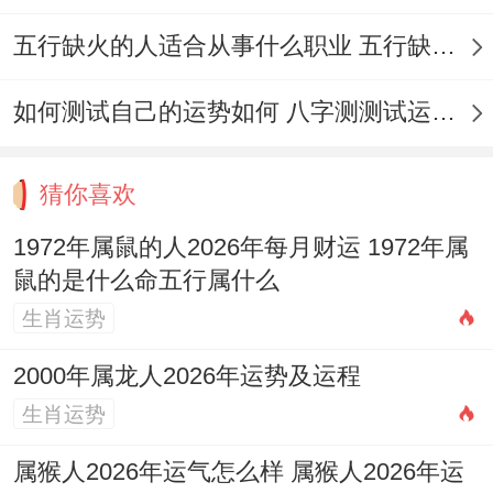
合！理想的做法是提前规划；在吉日范围内
五行缺火的人适合从事什么职业 五行缺火的人适合从事的职业有哪些
选择最适合实际状况的日期。
如何测试自己的运势如何 八字测测试运运程
看从更广阔的视角看选择搬家吉日不仅是遵
循传统，也是
心理准备
的过程，确定搬迁日
猜你喜欢
期后，家庭可以有充足的时间进行打包、整
1972年属鼠的人2026年每月财运 1972年属
理跟告别旧居的准备。
鼠的是什么命五行属什么
这种心理过渡对于适应新环境与新社区异常
生肖运势
首要.吉日选择由此得出不仅带着文化有价值
2000年属龙人2026年运势及运程
、也有适用价值。
生肖运势
202612月搬家黄道吉日一览表
属猴人2026年运气怎么样 属猴人2026年运