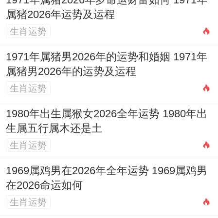
年12
月
（丙
友、
1971年属猪2026年岁命运财富如何 1971年
期
亥
庙、
属猪2026年运势及运程
月4
廿
午）
移
日
月
安
生肖运势
日
六
煞南
徙、
壬
床、
入
1971年属猪男2026年的运势和婚姻 1971年
子
开
属猪男2026年的运势及运程
宅、
日
渠、
生肖运势
修
安葬
造、
1980年出生属猴女2026全年运势 1980年出
生属五行属木还是土
动土
生肖运势
等
1969属鸡男在2026年全年运势 1969属鸡男
纳
在2026命运如何
采、
生肖运势
移