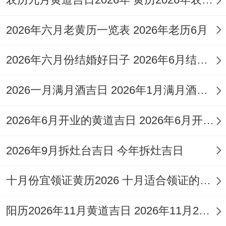
22日（丙寅日）巳时（9:00-10：59）?
2026年六月老黄历一览表 2026年老历6月
该日干支丙寅,五行属火木、能补其八字所
缺;且司命吉神当值,开业大吉！选择巳时因
2026年六月份结婚好日子 2026年6月结婚好吗
财神方位在西南，可在此方位摆放招财物品
2026一月满月酒吉日 2026年1月满月酒吉日
以增强财运！
希望这份指南能为您提供有价值的参考。选
2026年6月开业的黄道吉日 2026年6月开业黄道吉日查询
择吉日是一门融合了传统智慧与个人需求的
2026年9月拆灶台吉日 今年拆灶吉日
学问；最终的决定权仍在您自己手中...祝愿
您在这一年的重要活动中所有顺利,心想事
十月份宜领证黄历2026 十月适合领证的好日子2026年
成；在丙午马年里乘势而上开创美好未来！
阳历2026年11月黄道吉日 2026年11月26日阳历黄道吉日