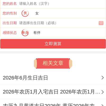
您的姓名
当注意事项方面选择吉日需结合个人八字命
您的性别
男
女
理,避免同自身属相相冲的日子？在同时要考
出生日期
虑当地气候条件,正如南方雨季应避开连续降
感情状态
单身
有伴
雨时段、北方则需注意春季风沙波及！吉时
立即测算
与吉方位需结合利用；如财神方位在正南时
求财活动应朝向此方?黄道吉日仅提供参
相关文章
考，最终决定还需考虑实际状况与个人感
受！
2026年6月生日吉日
例子想一想:假设某人生于1990年5月5日；
2026年农历1月入宅吉日 2026年农历1月入宅最好的日子
八字为庚午、庚辰、辛未、戊子；五行金土
旺缺木火！计划在2026年开业;推荐选择4月
农历九月黄道吉日2026年 黄历2026年农历九月黄道吉日查询