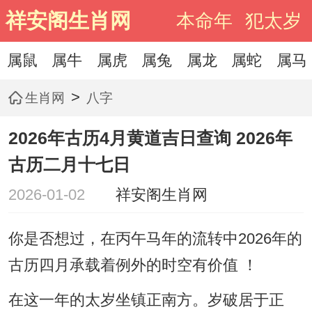
祥安阁生肖网
本命年
犯太岁
属鼠
属牛
属虎
属兔
属龙
属蛇
属马
>
生肖网
八字
2026年古历4月黄道吉日查询 2026年
古历二月十七日
2026-01-02
祥安阁生肖网
你是否想过，在丙午马年的流转中2026年的
古历四月承载着例外的时空有价值 ！
在这一年的太岁坐镇正南方。岁破居于正