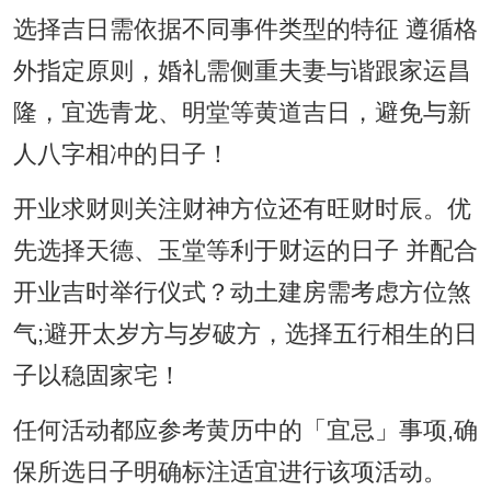
选择吉日需依据不同事件类型的特征 遵循格
外指定原则，婚礼需侧重夫妻与谐跟家运昌
隆，宜选青龙、明堂等黄道吉日，避免与新
人八字相冲的日子！
开业求财则关注财神方位还有旺财时辰。优
先选择天德、玉堂等利于财运的日子 并配合
开业吉时举行仪式？动土建房需考虑方位煞
气;避开太岁方与岁破方，选择五行相生的日
子以稳固家宅！
任何活动都应参考黄历中的「宜忌」事项,确
保所选日子明确标注适宜进行该项活动。