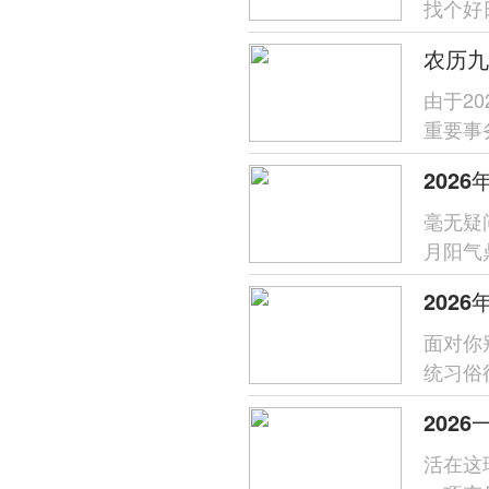
找个好
风顺水
由于2
重要事
天时为
202
毫无疑
月阳气
统择日
202
面对你
统习俗
礼，寓
202
活在这