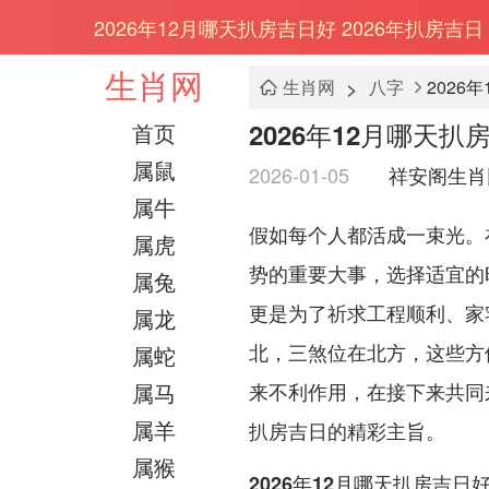
2026年12月哪天扒房吉日好 2026年扒房吉日
生肖网
>
生肖网
八字
2026
2026年12月哪天扒
首页
属鼠
2026-01-05
祥安阁生肖
属牛
假如每个人都活成一束光。
属虎
势的重要大事，选择适宜的
属兔
更是为了祈求工程顺利、家宅
属龙
北，三煞位在北方，这些方
属蛇
属马
来不利作用，在接下来共同来
属羊
扒房吉日的精彩主旨。
属猴
2026年12月哪天扒房吉日好