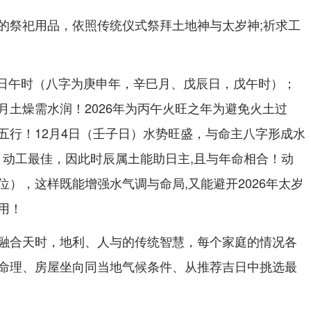
的祭祀用品，依照传统仪式祭拜土地神与太岁神;祈求工
15日午时（八字为庚申年，辛巳月、戊辰日，戊午时）；
月土燥需水润！2026年为丙午火旺之年为避免火土过
五行！12月4日（壬子日）水势旺盛，与命主八字形成水
）动工最佳，因此时辰属土能助日主,且与年命相合！动
），这样既能增强水气调与命局,又能避开2026年太岁
用！
融合天时，地利、人与的传统智慧，每个家庭的情况各
命理、房屋坐向同当地气候条件、从推荐吉日中挑选最