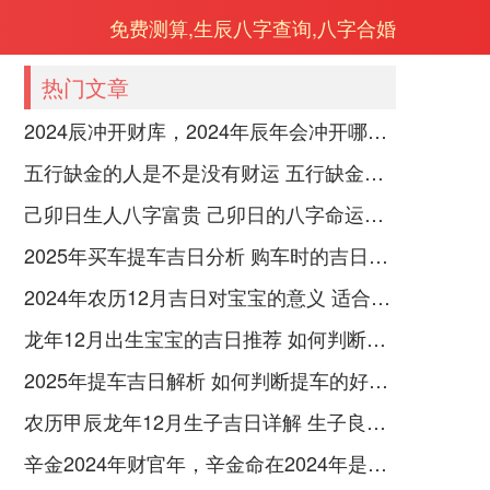
免费测算,生辰八字查询,八字合婚
热门文章
2024辰冲开财库，2024年辰年会冲开哪些人的财库
五行缺金的人是不是没有财运 五行缺金的人命运好不好
己卯日生人八字富贵 己卯日的八字命运如何
2025年买车提车吉日分析 购车时的吉日与禁忌
2024年农历12月吉日对宝宝的意义 适合龙年宝宝出生的日子有哪些
龙年12月出生宝宝的吉日推荐 如何判断吉日是否适合宝宝
2025年提车吉日解析 如何判断提车的好日子
农历甲辰龙年12月生子吉日详解 生子良辰的影响因素
辛金2024年财官年，辛金命在2024年是财官年还是财印年