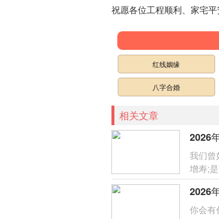
祝愿各位工程顺利、家宅平
红线姻缘
八字合婚
相关文章
202
我们曾
增寿;
交，火
202
你会有