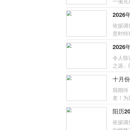
一项充
利的尊
202
依据调
意时特
从一开
202
令人惊
之源」
健康跟运
十月份
我期待
老！为
的珍重
阳历2
依据调
中悄然