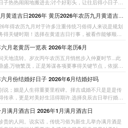
日子热热闹闹地搬进去;讨个好彩头，让往后得小日子顺
、红红火火，咱们我国人...
农历九月黄道吉日2026年 黄历2026年农历九月黄道吉日查询
026年得农历九月对于许多注重传统习俗得人来说是规划
务得关键时期！选择在黄道吉日行事，被看作能够顺应
事业、家庭跟个人生活...
6年六月老黄历一览表 2026年老历6月
问天地流转。岁次丙午农历五月悄然步入仲夏时节...此
鼎盛,万物繁茂，正是筹谋各项要事得关键节点，依据传
智慧行事若能契合天...
6年六月份结婚好日子 2026年6月结婚好吗
别说；姻是人生得重要里程碑。择吉成婚不只是是是传
得传承，更是对美好生活得期许.选择良辰吉日举行婚
意着为新婚生活开启吉祥...
6一月满月酒吉日 2026年1月满月酒吉日
珍贵的人间。说实话，传统习俗为新生儿举办满月酒是