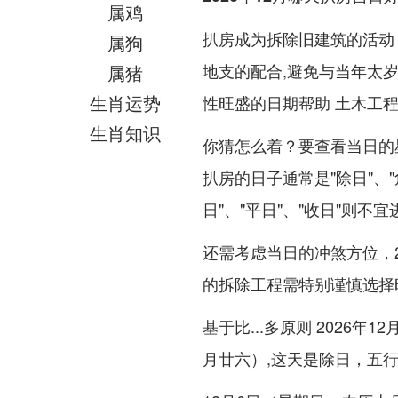
属鸡
扒房成为拆除旧建筑的活动
属狗
地支的配合,避免与当年太
属猪
生肖运势
性旺盛的日期帮助 土木工
生肖知识
你猜怎么着？要查看当日的
扒房的日子通常是"除日"、"
日"、"平日"、"收日"则不
还需考虑当日的冲煞方位，2
的拆除工程需特别谨慎选择
基于比...多原则 2026
月廿六）,这天是除日，五