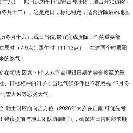
十月廿八），此日虽为平日但得吉神庇佑，适合开始拆除工
农历冬月十二），这是定日，标记稳定，适合拆除后的地基
农历冬月十六）,成日当值,最宜完成拆除工作的重要部
辰时（7-9点）跟午时（11-13点），在这两个时辰阳
来的煞气！
多在领域 因素？!个人八字命理跟日期的契合度至关重
柱、日柱相冲的日子；当地气候条件也不容忽视 12月份
开雨雪大风等恶劣天气；
;动土时应面向吉方位（2026年太岁在正南,可优先考
！建议提前与施工团队协调时间，确保吉日吉时能够顺