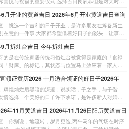
斥喜悦与祝福的重要仪式,选择吉日良辰非但是对天时的
重，更是对宝宝以后...
6年6月开业的黄道吉日 2026年6月开业黄道吉日查询
查，挑选一个吉利的日子开业，是许多朋友在筹备新生
别在意的一件事.大家都希望借着好日子的彩头，让事业
始就顺风顺水、红红火...
6年9月拆灶台吉日 今年拆灶吉日
讶的是在传统家居传统习俗灶台被觉得是家庭的「食禄
同「财库」的标记，其状态与位置马上效应着一家人的
势。 当要进行拆...
宜领证黄历2026 十月适合领证的好日子2026年
，辉煌灿烂后黑暗的深邃；说实话，子之手，与子偕
爱情选择一个美好的日子许下承诺，是许多新人对婚姻
开端，岁月流转，吉日良辰为这份承诺...
026年11月黄道吉日 2026年11月26日阳历黄道吉日
查，你别说，地流转，岁月更迭,丙午马年的气场在时序
运行。 太岁坐镇正南方，岁破居于正北，三煞也潜伏于