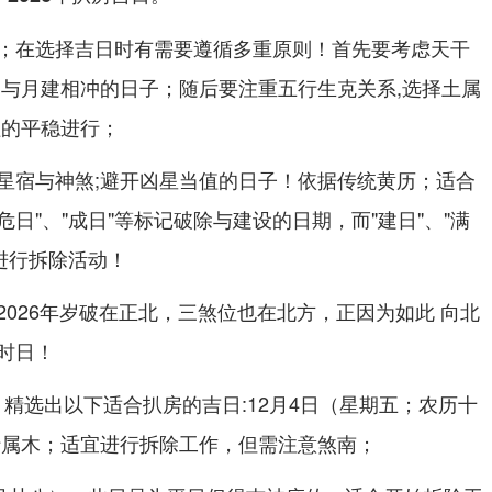
；在选择吉日时有需要遵循多重原则！首先要考虑天干
岁与月建相冲的日子；随后要注重五行生克关系,选择土属
程的平稳进行；
星宿与神煞;避开凶星当值的日子！依据传统黄历；适合
危日"、"成日"等标记破除与建设的日期，而"建日"、"满
宜进行拆除活动！
026年岁破在正北，三煞位也在北方，正因为如此 向北
时日！
年12月精选出以下适合扒房的吉日:12月4日（星期五；农历十
行属木；适宜进行拆除工作，但需注意煞南；