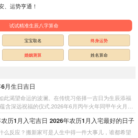
安、运势亨通！
试试精准生辰八字算命
宝宝取名
终身运势
婚姻测算
姓名算命
6年6月生日吉日
如此渴望命运的波澜。在传统习俗择一吉日为生辰添福
是蕴含深远祝福的仪式.2026年6月丙午火年同甲午火月相
势炎上蕴含着蓬勃...
6年农历1月入宅吉日 2026年农历1月入宅最好的日子
什么反应？搬新家可是人生中得一件大事儿，谁都希望