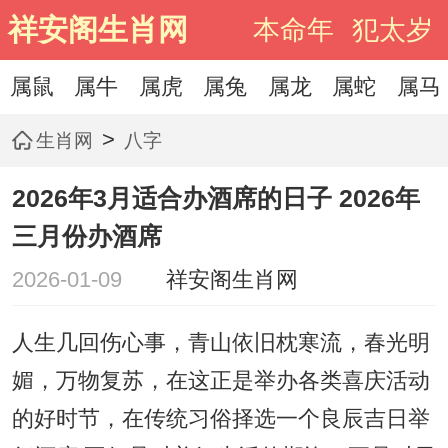
祥安阁生肖网
本命年
犯太岁
属鼠
属牛
属虎
属兔
属龙
属蛇
属马
>
生肖网
八字
2026年3月适合办酒席的日子 2026年
三月份办酒席
2026-01-09
祥安阁生肖网
人生几回伤心事，青山依旧枕寒流，春光明
媚，万物复苏，在这正是举办各类喜庆活动
的好时节，在传统习俗择选一个良辰吉日举