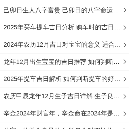
月
月
乙
嫁娶、
天德
木、拆
己卯日生人八字富贵 己卯日的八字命运如何
17
廿
未
开光
卸、修
日
九
2025年买车提车吉日分析 购车时的吉日与禁忌
造、动土
2024年农历12月吉日对宝宝的意义 适合龙年宝宝出生的日子有哪些
祭祀、祈
3
正
福、求
月
月
丙
破土、
龙年12月出生宝宝的吉日推荐 如何判断吉日是否适合宝宝
青龙
嗣、斋
18
三
申
安床
醮、嫁
2025年提车吉日解析 如何判断提车的好日子
日
十
娶、出行
农历甲辰龙年12月生子吉日详解 生子良辰的影响因素
3
二
破屋、坏
辛金2024年财官年，辛金命在2024年是财官年还是财印年
月
月
壬
开市、
白虎
垣、求
24
初
寅
安床