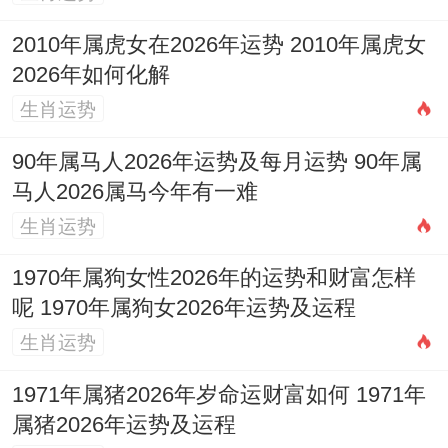
券！每年吉神轮值，方位变换，正是择吉需
要年年细查的原因所在！
2010年属虎女在2026年运势 2010年属虎女
2026年如何化解
家居风水与择吉的关联
生肖运势
选择黄道吉日不独…还要看时间。还要结合
90年属马人2026年运势及每月运势 90年属
空间风水因素;才能达到真正的天人合一！
马人2026属马今年有一难
2026年太岁方位在正南,三煞位在正东,因此
生肖运势
在这一年进交盒屋修建、动土或大型装修时
1970年属狗女性2026年的运势和财富怎样
除了选择吉日，还要避开在这些方位施工。
呢 1970年属狗女2026年运势及运程
天德，月德等吉星飞临的方位（每年有区
生肖运势
别）则适宜是重要活动的重要朝向，譬如开
1971年属猪2026年岁命运财富如何 1971年
业典礼的主席台设置，婚礼的仪式方位等，
属猪2026年运势及运程