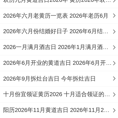
月
月
己
（黄
网、取
移徙、
1
十
卯
2026年六月老黄历一览表 2026年老历6月
道）
渔、畋猎
入宅、
日
三
安葬
2026年六月份结婚好日子 2026年6月结婚好吗
3
正
祭祀、祈
开光、
2026一月满月酒吉日 2026年1月满月酒吉日
月
月
壬
福、求
天德
嫁娶、
4
十
午
嗣、斋
2026年6月开业的黄道吉日 2026年6月开业黄道吉日查询
掘井
日
六
醮、入殓
2026年9月拆灶台吉日 今年拆灶吉日
3
正
祭祀、出
月
月
甲
行、嫁
开市、
十月份宜领证黄历2026 十月适合领证的好日子2026年
金匮
6
十
申
娶、冠
作灶
阳历2026年11月黄道吉日 2026年11月26日阳历黄道吉日
日
八
笄、安床