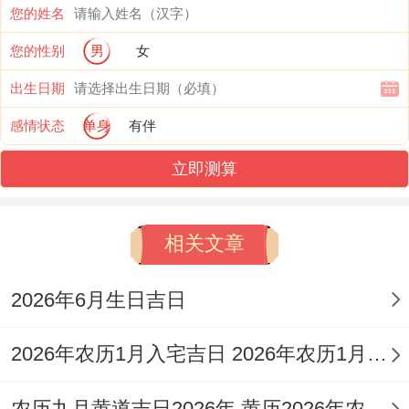
黄道吉日。这些日子由吉神值日，适宜**各
您的姓名
类重要事务，以下是该月份部分黄道吉日的
您的性别
男
女
详细信息:
出生日期
感情状态
单身
有伴
立即测算
阳
农
干
值
相关文章
历
历
所忌事
支
神/
所宜事项
日
日
项
日
吉神
2026年6月生日吉日
期
期
2026年农历1月入宅吉日 2026年农历1月入宅最好的日子
嫁娶、
3
正
司命
塞穴、结
安门、
农历九月黄道吉日2026年 黄历2026年农历九月黄道吉日查询