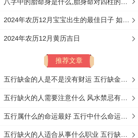
八字中的胎命身是什么,胎身命对四柱的影响
医、治病
日
六
2024年农历12月宝宝出生的最佳日子 如何挑选适合的吉日
冠笄、立
3
二
券、交
2024年农历12月黄历吉日
月
月
丁
易、修
嫁娶、
明堂
29
十
未
造、动
出行
推荐文章
日
一
土、安机
五行缺金的人是不是没有财运 五行缺金的人命运好不好
械
五行缺火的人需要注意什么 风水禁忌有哪些
这些吉日由当值吉神护佑，但具体选择仍需
结合个人八字与事项性质！
五行属什么的命运最好 五行中什么命运势旺盛
2016年黄道吉日特征 回顾
五行缺火的人适合从事什么职业 五行缺火的人适合从事的职业有哪些