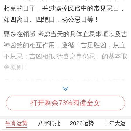
相克的日子，并过滤掉民俗中的常见忌日，
如四离日、四绝日，杨公忌日等！
要多在领域 考虑当天的具体宜忌事项以及吉
神凶煞的相互作用，遵循「吉足胜凶，从宜
不从忌；吉凶相抵,德喜之事仍忌」的基本取
舍原则！
只有将这些因素综合研究；才能选出真正适
合自己的吉日良辰！
打开剩余73%阅读全文
2026年3月黄历吉日一览表
2026年3月（农历丙午年辛卯月）共有14个
生肖运势
八字精批
2026运势
十年大运