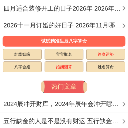
四月适合装修开工的日子2026年 2026年四月份适合装修开工的黄道吉日
3
正
祭祀、嫁
开光、
月
月
丁
2026十一月订婚的好日子 2026年11月哪天订婚好
玉堂
娶、纳
出行、
9
廿
亥
婿、安葬
动土
试试精准生辰八字算命
日
一
红线姻缘
宝宝取名
终身运势
开市、交
3
正
易、挂
八字合婚
婚姻测算
姓名算命
月
月
壬
安葬、
天德
匾、祭
14
廿
辰
破土
热门文章
祀、祈
日
六
福、入宅
2024辰冲开财库，2024年辰年会冲开哪些人的财库
安床、畋
3
正
五行缺金的人是不是没有财运 五行缺金的人命运好不好
猎、伐