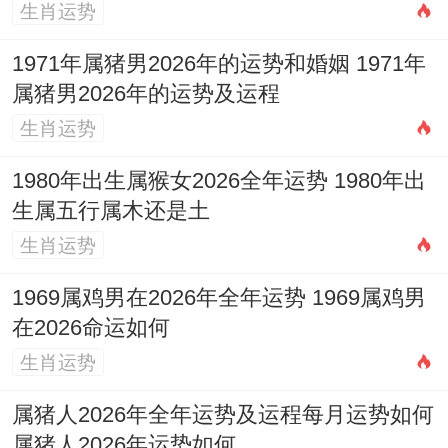
家中神位，财位的安置最佳选择天德合、月
生肖运势
德合等吉神值日的日子，并配合当天的财神
1971年属猪男2026年的运势和婚姻 1971年
方位（如2026年3月16日财神在正北）进行
属猪男2026年的运势及运程
布置,才能更好地汇聚旺气？!
生肖运势
民俗禁忌同注意事项
1980年出生属猴女2026全年运势 1980年出
生属五行属木还是土
就在择吉传统习俗部分特别指定的民俗禁忌
生肖运势
需要特别注意，避免冒犯传统规矩！订婚、
1969属鸡男在2026年全年运势 1969属鸡男
结婚等喜庆事宜忌选单日，尤忌「杨公忌
在2026命运如何
日」同「三娘煞日」，民间认为这些日子带
生肖运势
有煞气;不利于婚姻与谐。
属猪人2026年全年运势及运程每月运势如何
孕妇忌参与丧葬仪式,也忌观看动土、修建等
属猪人2026年运势如何