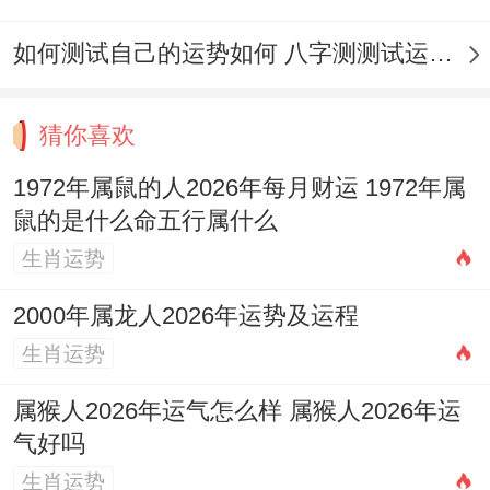
2016年为农历丙申猴年太岁方位在西南。三
如何测试自己的运势如何 八字测测试运运程
煞位在正南,流年紫白飞星为一白水星入中
宫！这一年度的黄道吉日选择有需要尤其注
猜你喜欢
意避开太岁与三煞方位，动土、修建等事宜
1972年属鼠的人2026年每月财运 1972年属
尤其不宜朝向这些方位。
鼠的是什么命五行属什么
回顾2016年3月其黄道吉日的分布同2026年
生肖运势
有相似之处。但具体值神还有宜忌因干支组
2000年属龙人2026年运势及运程
合有区别而有区别？!2016年3月6日（农历
生肖运势
正月廿八）为丙寅日，值神为金匮,宜祭祀，
祈福、求嗣;而3月18日（农历二月初十）为
属猴人2026年运气怎么样 属猴人2026年运
气好吗
戊寅日，值神为天德、宜开市，交易、立
生肖运势