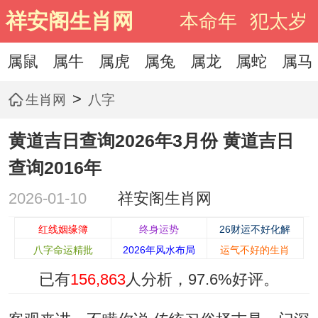
祥安阁生肖网
本命年
犯太岁
属鼠
属牛
属虎
属兔
属龙
属蛇
属马
>
生肖网
八字
黄道吉日查询2026年3月份 黄道吉日
查询2016年
2026-01-10
祥安阁生肖网
红线姻缘簿
终身运势
26财运不好化解
八字命运精批
2026年风水布局
运气不好的生肖
已有
156,863
人分析，
97.6%
好评。