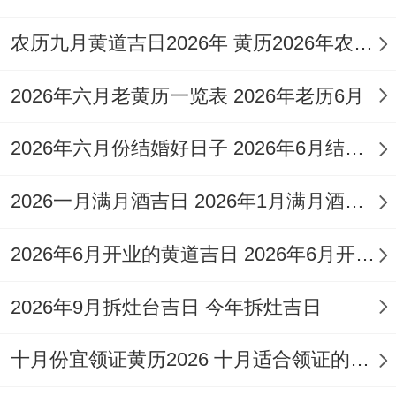
人员禁忌:身带重孝者，孕妇、
犯太岁
者
（2026年属鼠，马、兔，鸡者）不可率先入
农历九月黄道吉日2026年 黄历2026年农历九月黄道吉日查询
宅...易引阴气冲撞家运，物品禁忌：旧宅神
2026年六月老黄历一览表 2026年老历6月
像或祖先牌位需优先搬迁。
据我了解 以红布包裹；米缸与锅具需满盛而
2026年六月份结婚好日子 2026年6月结婚好吗
入;标记衣食无忧...行为禁忌:入宅当日忌午
2026一月满月酒吉日 2026年1月满月酒吉日
睡、忌争吵、忌打破器物，以免损坏新生气
场，仪式后需连续三日点燃檀香净化室内;并
2026年6月开业的黄道吉日 2026年6月开业黄道吉日查询
以甜汤招待宾客聚拢人气。
2026年9月拆灶台吉日 今年拆灶吉日
吉日选择与宅主八字契合原则
十月份宜领证黄历2026 十月适合领证的好日子2026年
在除通用吉日外，需优先选择与宅主生辰相