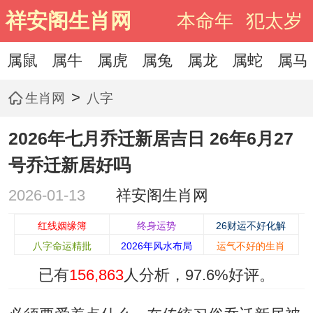
祥安阁生肖网
本命年
犯太岁
属鼠
属牛
属虎
属兔
属龙
属蛇
属马
>
生肖网
八字
2026年七月乔迁新居吉日 26年6月27
号乔迁新居好吗
2026-01-13
祥安阁生肖网
红线姻缘簿
终身运势
26财运不好化解
八字命运精批
2026年风水布局
运气不好的生肖
已有
156,863
人分析，
97.6%
好评。