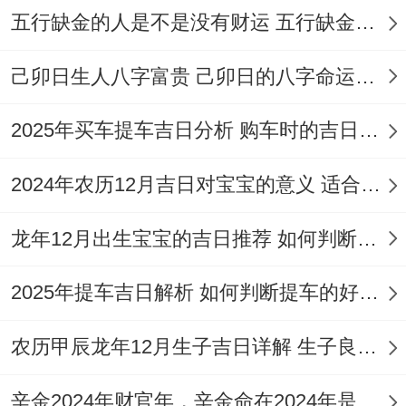
安放祖先牌位或镇宅法器；完成「安香」仪
五行缺金的人是不是没有财运 五行缺金的人命运好不好
式。
己卯日生人八字富贵 己卯日的八字命运如何
当日需备足红枣、花生、桂圆等吉祥食品。
寓意早生贵子、富贵圆满，夜间需留宿新宅
2025年买车提车吉日分析 购车时的吉日与禁忌
保持灯火通明至次日清晨；以巩固阳气根
基。
2024年农历12月吉日对宝宝的意义 适合龙年宝宝出生的日子有哪些
龙年12月出生宝宝的吉日推荐 如何判断吉日是否适合宝宝
2025年提车吉日解析 如何判断提车的好日子
农历甲辰龙年12月生子吉日详解 生子良辰的影响因素
辛金2024年财官年，辛金命在2024年是财官年还是财印年