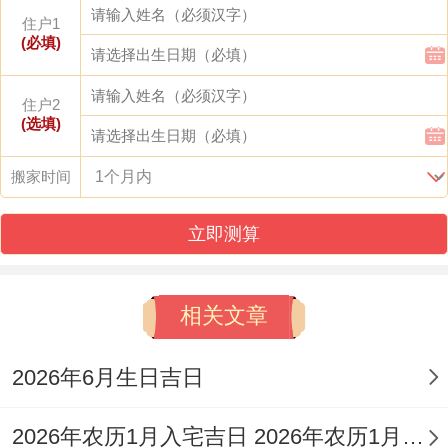
丙午马年风水布局要旨
住户1
(必填)
太岁正南宜静不宜动、可放置绿色植物或泰
住户2
山石以稳定气场；岁破正北忌开门窗，需以
(选填)
红色地毯或灯笼化解冲煞，七月紫白飞星布
搬家时间
局:一白贪狼星入中宫。
宜在房屋中心放置金属器皿聚财；二黑病符
立即测算
星居西北，需悬挂铜铃驱邪；三碧禄存星临
正西；可布设水晶促进家宅与谐，三煞北方
相关文章
需避免放置重型家具或电器 以防动荡家运！
2026年6月生日吉日
乔迁禁忌与化解之路
2026年农历1月入宅吉日 2026年农历1月入宅最好的日子