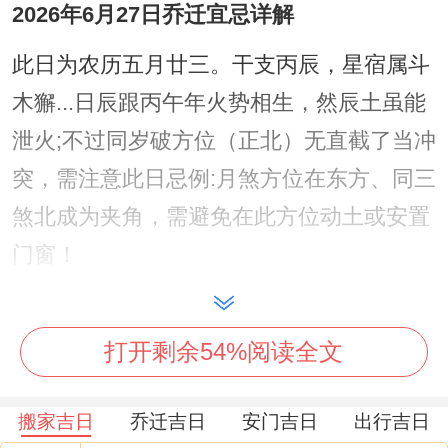
2026年6月27日乔迁宜忌详解
此日为农历五月廿三。干支丙辰，星宿属斗
木獬...日辰跟丙午年火势相生，然辰土虽能
泄火;不过同岁破方位（正北）无直截了当冲
突，需注意此日忌例:月煞方位在东方、同三
煞北成为夹角，需避免在此方位动土或安置
门窗！
吉时可选巳时（9-11时）或午时（11-13
时）。利用阳气旺盛时段压制晦气，入宅时
打开剩余54%阅读全文
需优先开启南方门窗，引太岁吉气入室；再
以五行水物（如铜壶盛水）镇守北方岁破位.
搬家吉日
乔迁吉日
安门吉日
出行吉日