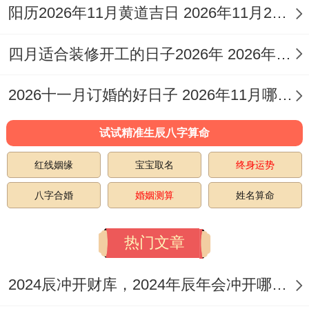
合之日，如宅主八字喜水,宜选壬辰，癸亥等
阳历2026年11月黄道吉日 2026年11月26日阳历黄道吉日
水日；八字需金者;宜择庚申，辛酉等金日，
四月适合装修开工的日子2026年 2026年四月份适合装修开工的黄道吉日
住宅坐向亦需兼顾:坐东向西宅宜选戌日，亥
日；坐南向北宅宜选未日，寅日；坐北向南
2026十一月订婚的好日子 2026年11月哪天订婚好
宅宜选丑日，申日；坐西向东宅宜选辰日，
试试精准生辰八字算命
丑日！时辰选择以阳时（日出至正午）为
佳，避免阴时（日落後）动作！
红线姻缘
宝宝取名
终身运势
入宅仪式跟传承古礼
八字合婚
婚姻测算
姓名算命
首次进门需宅主手持香炉、米桶或财宝箱。
热门文章
严禁空手入屋，随后依次开启所有门窗，点
燃灶火煮水沸腾、标记生生不息.正厅需马上
2024辰冲开财库，2024年辰年会冲开哪些人的财库