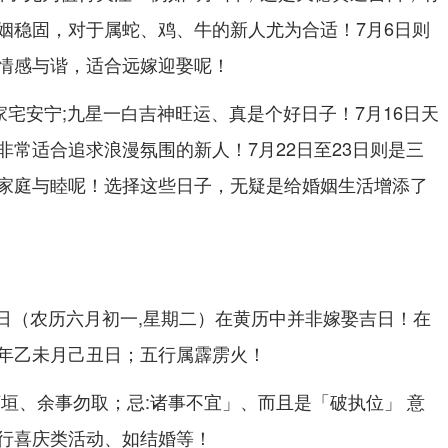
姻稳固，对于属蛇、鸡、牛的新人尤为合适！7月6日则
情感与谐，适合远嫁迎娶呢！
家宅安宁;九星一白吉神旺运、真是个好日子！7月16日天
非常适合追求浪漫氛围的新人！7月22日至23日则是三
家庭与睦呢！选择这些日子，无疑是给婚姻生活增添了
14日（农历六月初一,星期二）在黄历中并非嫁娶吉日！在
年乙未月己丑日；五行属霹雳火！
坏垣、余事勿取；忌:诸事不宜」、而且是「破执位」 意
行喜庆类活动、如结婚等！