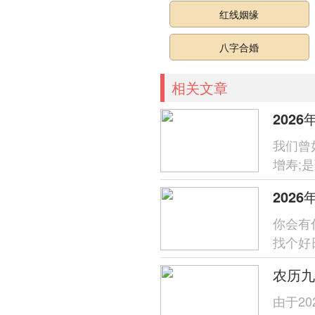
红线姻缘
八字合婚
相关文章
202
我们曾
增寿;
交，火
202
你会有
找个好
风顺水
由于2