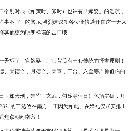
日个别时辰（如寅时、卯时）也许有「嫁娶」的选项，
诸事不宜」的警示;强烈建议新各位谨慎避开在这一天来
择其他更为明朗祥瑞的吉日哦！
一天标了「宜嫁娶」。它背后有一套传统的择吉原则！
德、天德合，月德合、天喜，三合、六盒等吉神值临的
日（如天刑，朱雀、玄武，勾陈等值日）包括岁破，月
026年的三煞位在南方，正因为如此、在婚礼仪式安排上
式焦点朝向南方！
体方位需结合流年干支详细推算！九星紫白飞星中一