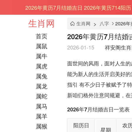
2026年黄历7月结婚吉日 2026年黄历714阳历
生肖网
>
生肖网
八字
2026
2026年黄历7月结婚吉
首页
属鼠
2026-01-15
祥安阁生肖
属牛
面世间的风雨，面对人生的
属虎
能为新人的生活开启美好的
属兔
指引 有不少日子被赋予了
属龙
新咱们格外注意同规避，在
属蛇
属马
2026年7月结婚吉日一览表
属羊
阳历日
农
属猴
星期