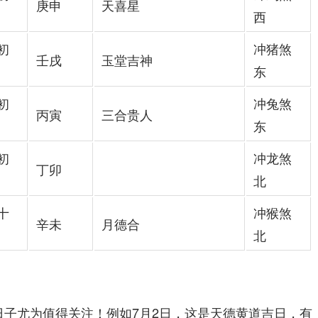
庚申
天喜星
西
初
冲猪煞
壬戌
玉堂吉神
东
初
冲兔煞
丙寅
三合贵人
东
初
冲龙煞
丁卯
北
十
冲猴煞
辛未
月德合
北
日子尤为值得关注！例如7月2日，这是天德黄道吉日，有