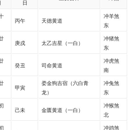
期
日
十
冲羊煞
丙午
天德黄道
东
廿
冲猪煞
庚戌
太乙吉星（一白）
东
廿
冲虎煞
癸丑
司命黄道
南
廿
娄金狗吉宿（六白青
冲兔煞
甲寅
龙）
东
初
冲猴煞
己未
金匮黄道（一白）
北
初
冲鸡煞