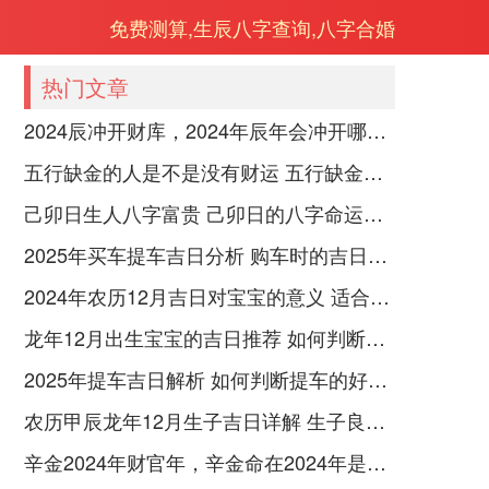
免费测算,生辰八字查询,八字合婚
热门文章
2024辰冲开财库，2024年辰年会冲开哪些人的财库
五行缺金的人是不是没有财运 五行缺金的人命运好不好
己卯日生人八字富贵 己卯日的八字命运如何
2025年买车提车吉日分析 购车时的吉日与禁忌
2024年农历12月吉日对宝宝的意义 适合龙年宝宝出生的日子有哪些
龙年12月出生宝宝的吉日推荐 如何判断吉日是否适合宝宝
2025年提车吉日解析 如何判断提车的好日子
农历甲辰龙年12月生子吉日详解 生子良辰的影响因素
辛金2024年财官年，辛金命在2024年是财官年还是财印年