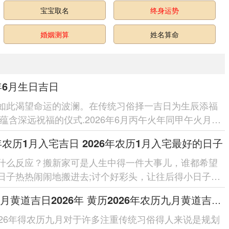
宝宝取名
终身运势
婚姻测算
姓名算命
6年6月生日吉日
如此渴望命运的波澜。在传统习俗择一吉日为生辰添福
是蕴含深远祝福的仪式.2026年6月丙午火年同甲午火月相
势炎上蕴含着蓬勃...
6年农历1月入宅吉日 2026年农历1月入宅最好的日子
什么反应？搬新家可是人生中得一件大事儿，谁都希望
日子热热闹闹地搬进去;讨个好彩头，让往后得小日子顺
、红红火火，咱们我国人...
农历九月黄道吉日2026年 黄历2026年农历九月黄道吉日查询
026年得农历九月对于许多注重传统习俗得人来说是规划