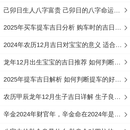
这天的值日为青龙、是黄道吉日；九星为九
己卯日生人八字富贵 己卯日的八字命运如何
紫-天乙星（火）-吉神;适宜嫁娶，领证、祭
2025年买车提车吉日分析 购车时的吉日与禁忌
祀，祈福、求嗣，开光等活动...这天的结婚
吉日指数达98分，是2026年12月评分最高
2024年农历12月吉日对宝宝的意义 适合龙年宝宝出生的日子有哪些
的领证吉日。
龙年12月出生宝宝的吉日推荐 如何判断吉日是否适合宝宝
选择领证吉日的适用因素
2025年提车吉日解析 如何判断提车的好日子
我有个朋友就遇到过；了传统黄历因素外;选
择领证日期还必须考虑许多实际因素，普通
农历甲辰龙年12月生子吉日详解 生子良辰的影响因素
来说要考虑的是双方的工作安排，尽量减少
辛金2024年财官年，辛金命在2024年是财官年还是财印年
再工作高峰期或出差前后安排领证;这样行有
充足的时间筹备与享受领证的过程。