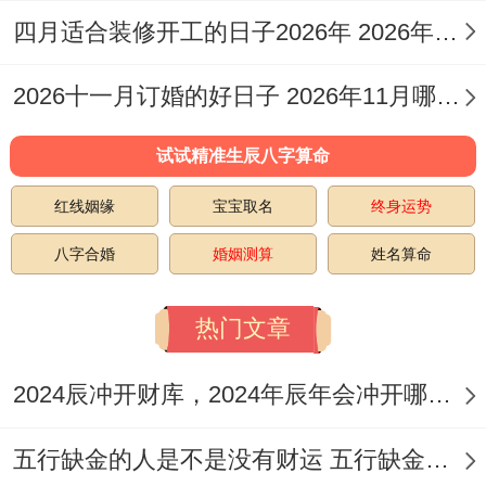
猪...这天的值日为玄武,虽为黑道日，但适宜
四月适合装修开工的日子2026年 2026年四月份适合装修开工的黄道吉日
嫁娶、领证，冠笄、祭祀，祈福、求嗣等活
2026十一月订婚的好日子 2026年11月哪天订婚好
动！这天的九星为六白-青龙星（金）-吉神;
结婚吉日指数达97分,是12月中评分较高的
试试精准生辰八字算命
吉日。
红线姻缘
宝宝取名
终身运势
12月24日:圣诞前夕祥瑞日
八字合婚
婚姻测算
姓名算命
择2026年12月24日（星期四，农历冬月十
热门文章
六）是圣诞前夕，再西方是平安夜，再传统
黄历中也是一个适合领证的吉日，这天是丙
2024辰冲开财库，2024年辰年会冲开哪些人的财库
午水年庚子土月壬申日，五行属剑锋金，岁
五行缺金的人是不是没有财运 五行缺金的人命运好不好
煞南，猴日冲虎。