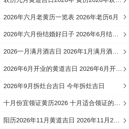
金，岁煞东，牛日冲羊。
2026年六月老黄历一览表 2026年老历6月
这天的值日为天德。是黄道吉日，适宜嫁
娶，领证、纳采，订盟、造车器，祭祀、祈
2026年六月份结婚好日子 2026年6月结婚好吗
福等活动，纵使这天的九星为二黑-摄提星
2026一月满月酒吉日 2026年1月满月酒吉日
（土）-凶神，但由于是黄道日，仍然被认
为是吉日；结婚吉日指数达96分。
2026年6月开业的黄道吉日 2026年6月开业黄道吉日查询
12月21日：冬至前夕吉时
2026年9月拆灶台吉日 今年拆灶吉日
大家可能不知道、026年12月21日（星期
十月份宜领证黄历2026 十月适合领证的好日子2026年
一。农历冬月十三）是冬至前夕；也是一个
适合领证的好日子，这天是丙午水年庚子土
阳历2026年11月黄道吉日 2026年11月26日阳历黄道吉日
月己巳日，五行属大林木，岁煞东；蛇日冲