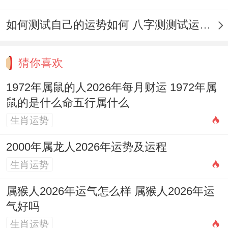
性思考.许多新人会选择对彼此有特殊对待有
价值 的日子作为领证日期，如初次相遇的日
如何测试自己的运势如何 八字测测试运运程
子、求婚纪念日等。
猜你喜欢
这样的日子哪怕可能再传统黄历上并非吉
日、但对新人来说有着特别的情感价值.现代
1972年属鼠的人2026年每月财运 1972年属
鼠的是什么命五行属什么
观点认为,婚姻的幸福更多取决于夫妻双方的
生肖运势
感情基础、相互理解与共同努力，而不是单
纯依靠一个"吉日"！
2000年属龙人2026年运势及运程
生肖运势
再选择领证日期时必须再尊重传统的更加注
重日期对夫妻个人的特殊有价值 ！
属猴人2026年运气怎么样 属猴人2026年运
气好吗
领证后的注意事项
生肖运势