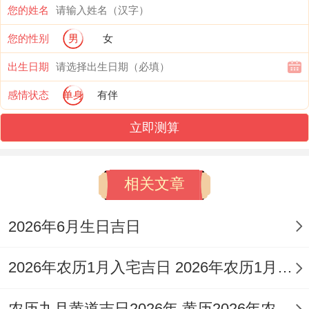
您的姓名
子...这天是丙午水年己亥木月壬子日，五行
您的性别
男
女
属桑柘木，岁煞南,鼠日冲马，这天的吉神包
出生日期
括天德，月德、天马等，适宜进行嫁娶，领
感情状态
单身
有伴
证、造车器，出行、会亲友，移徙、入宅等
活动，在这一天的值日为白虎,虽为黑道日，
立即测算
但因有吉神加持;仍然被认为是适合领证的好
日子，结婚吉日指数达96分。
相关文章
12月17日:仲冬吉祥佳日
2026年6月生日吉日
择2026年12月17日（星期四，农历冬月初
2026年农历1月入宅吉日 2026年农历1月入宅最好的日子
九）是十二月第二个适合领证的吉日，这天
是丙午水年庚子土月乙丑日，五行属海中
农历九月黄道吉日2026年 黄历2026年农历九月黄道吉日查询