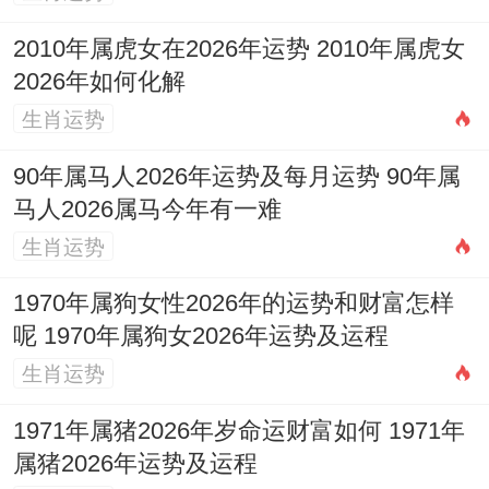
选择好领证吉日并完成领证后。新我们还要
2010年属虎女在2026年运势 2010年属虎女
看部分事项，领证后得及时通知亲朋好友，
2026年如何化解
分享喜悦之情，假如有举办婚礼的计划；应
生肖运势
当尽早开始筹备,原因是许多优质的婚礼服务
90年属马人2026年运势及每月运势 90年属
提供商需要提前很长时间预订。
马人2026属马今年有一难
领证后也是开始规划新婚生活的好时机。
生肖运势
像...这些财务规划、居住安排等...记住；领
1970年属狗女性2026年的运势和财富怎样
证只是婚姻生活的开始，夫妻双方需要继续
呢 1970年属狗女2026年运势及运程
努力经营在这段关系，才可以让婚姻幸福长
生肖运势
久。
1971年属猪2026年岁命运财富如何 1971年
属猪2026年运势及运程
2026.12.16适合领证吗