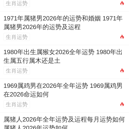
生肖运势
1971年属猪男2026年的运势和婚姻 1971年
属猪男2026年的运势及运程
2026年12月16日的黄历分析
生肖运势
择2026年12月16日是农历十一月初八。属
1980年出生属猴女2026全年运势 1980年出
马年岁次为丙午年庚子月甲子日...在这一天
生属五行属木还是土
的值神是天德，被认为是黄道吉日，当天的
生肖运势
五行属海中金 建执位，彭祖百忌是"甲不开
1969属鸡男在2026年全年运势 1969属鸡男
仓财物耗散,子不问卜自惹祸殃"。
在2026命运如何
生肖运势
吉神宜趋包含四相，月恩、天赦，天恩、官
日，敬安、金匮；凶神宜忌则有土府，小
属猪人2026年全年运势及运程每月运势如何
属猪人2026年运势如何
时、月建，月厌、地火，在这一天的宜忌事