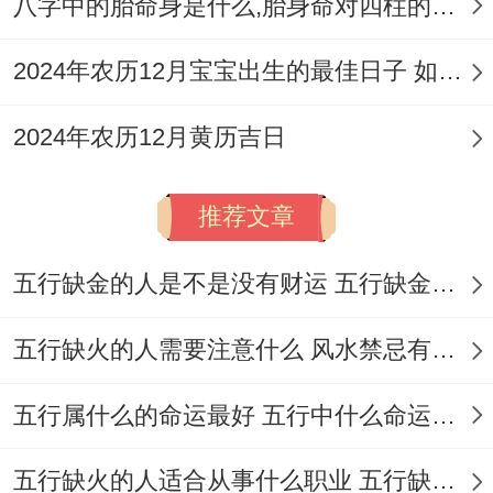
八字中的胎命身是什么,胎身命对四柱的影响
其次要考虑婚礼高峰期的因素,假设再婚礼高
2024年农历12月宝宝出生的最佳日子 如何挑选适合的吉日
峰日内领证，可能会遇到预订餐厅、摄影等
服务的困难,提前或推后一天可能会有更好的
2024年农历12月黄历吉日
选择。
推荐文章
天气因素也是必须考虑的，虽然领证重要是
室内活动，但好的天气会给特殊日子增添更
五行缺金的人是不是没有财运 五行缺金的人命运好不好
多美好回忆.
五行缺火的人需要注意什么 风水禁忌有哪些
领证吉日的现代解读
五行属什么的命运最好 五行中什么命运势旺盛
为你听我说 现代社会。对于领证吉日的选择
虽然仍然重视传统习俗；但也加入了更多理
五行缺火的人适合从事什么职业 五行缺火的人适合从事的职业有哪些