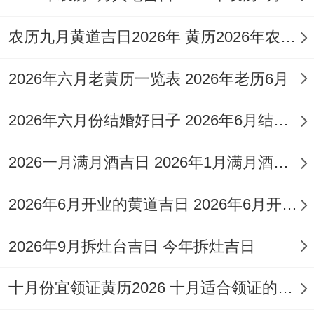
宜。
农历九月黄道吉日2026年 黄历2026年农历九月黄道吉日查询
戊子日（阳历2026年5月20日。星期三）
此
日宜纳采，订盟、嫁娶，祭祀、祈福，求
2026年六月老黄历一览表 2026年老历6月
嗣、开光，解除、出行，出火、入宅，移
徙、栽种，纳畜、牧养，动土、破土，入
2026年六月份结婚好日子 2026年6月结婚好吗
殓、安葬。
2026一月满月酒吉日 2026年1月满月酒吉日
但忌作灶、安床、开仓、盖屋、动土、安
2026年6月开业的黄道吉日 2026年6月开业黄道吉日查询
葬。此日冲鼠煞北，属鼠者需回避。
。
2026年3月嫁娶吉日精选
2026年9月拆灶台吉日 今年拆灶吉日
农历二月合三月同样有诸多良辰吉日可供选
十月份宜领证黄历2026 十月适合领证的好日子2026年
择，为春季婚礼增添浪漫色彩。