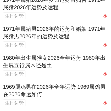
1971年属猪2026年岁命运财富如何 1971年
更为个性化的测算,因为通用吉日未必完全适
属猪2026年运势及运程
合每一对新人若能依据五行生克选择弥补双
生肖运势
方命理短板的日子则更佳。
1971年属猪男2026年的运势和婚姻 1971年
若家族中近期有丧事，需遵传统守孝之期;避
属猪男2026年的运势及运程
免在此期间举办喜庆活动.婚礼当日流程、如
生肖运势
迎亲，出门、入门，典礼等具体时辰，亦需
1980年出生属猴女2026全年运势 1980年出
在吉日基础上选择当日吉时进行，以求圆
生属五行属木还是土
满。
生肖运势
婚姻之美满、固然需良辰吉日之
1969属鸡男在2026年全年运势 1969属鸡男
auspicious、开端，然其根本。仍在于夫妻
在2026命运如何
生肖运势
二人日后之同心同德，相敬如宾、相互扶