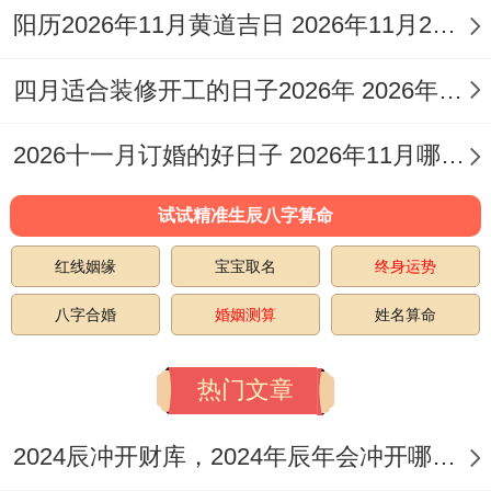
阳历2026年11月黄道吉日 2026年11月26日阳历黄道吉日
庚子日（阳历2026年3月15日。星期日）
：
此日青龙当值,宜理发，冠笄、嫁娶，进人
四月适合装修开工的日子2026年 2026年四月份适合装修开工的黄道吉日
口，但需注意忌置产，伐木、纳畜，造畜
2026十一月订婚的好日子 2026年11月哪天订婚好
稠、安葬，破土、作梁，作灶、开生坟，此
日冲马煞南,生肖属马者不宜在此日结婚。
试试精准生辰八字算命
己丑日（阳历2026年3月16日,星期一）
:此
红线姻缘
宝宝取名
终身运势
日明堂黄道；宜嫁娶、祭祀、开光、祈福、
八字合婚
婚姻测算
姓名算命
求嗣、出火、入宅、移徙、安床、拆卸、动
土、破土、谢土.
热门文章
忌合帐、开市、安葬、入殓.此日冲羊煞东；
2024辰冲开财库，2024年辰年会冲开哪些人的财库
属羊者需避开。