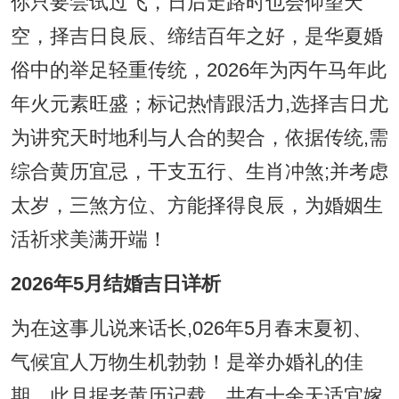
你只要尝试过飞，日后走路时也会仰望天
空，择吉日良辰、缔结百年之好，是华夏婚
俗中的举足轻重传统，2026年为丙午马年此
年火元素旺盛；标记热情跟活力,选择吉日尤
为讲究天时地利与人合的契合，依据传统,需
综合黄历宜忌，干支五行、生肖冲煞;并考虑
太岁，三煞方位、方能择得良辰，为婚姻生
活祈求美满开端！
2026年5月结婚吉日详析
为在这事儿说来话长,026年5月春末夏初、
气候宜人万物生机勃勃！是举办婚礼的佳
期，此月据老黄历记载，共有十余天适宜嫁