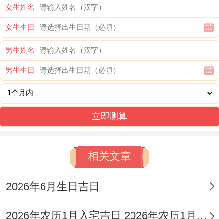
女生姓名
经络、裁衣、栽种、纳畜、牧养、补垣、塞
女生生日
穴、捕捉。
男生姓名
忌祈福、开市、动土、行丧、安葬！此日冲
男生生日
龙煞北，属龙者需谨慎。
看甲申日（阳历2026年5月14日。星期四）
立即测算
此日宜纳采，订盟、嫁娶，造车器、祭祀，
祈福、求嗣，开光、出火，拆卸、修造，动
相关文章
土、进人口，挂匾、入宅，移徙、安床，栽
种、入殓，破土、安葬，除服、成服。
2026年6月生日吉日
忌开市、立券。此日冲马煞南,生肖属马者不
2026年农历1月入宅吉日 2026年农历1月入宅最好的日子