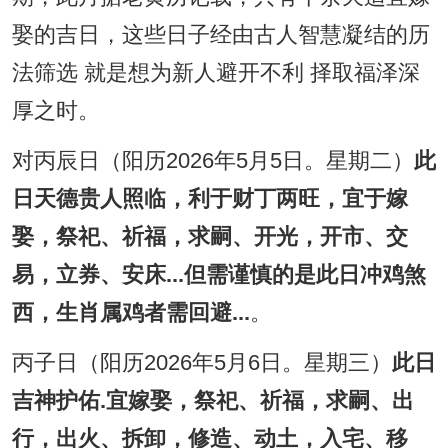
娶的吉日，这些日子经由古人智慧凝结的历
法筛选 就是想为新人避开不利 择取福泽深
厚之时。
对丙辰日（阳历2026年5月5日。星期二）
此
日天德贵人照临，利于财丁两旺，宜于嫁
娶，祭祀、祈福，求嗣、开光，开市、交
易，立券、安床...但需谨慎的是此日冲鸡煞
西，生肖属鸡者需回避...
。
丙子日（阳历2026年5月6日。星期三）
此日
吉神护佑.宜嫁娶，祭祀、祈福，求嗣、出
行，出火、拆卸，修造、动土，入宅、移