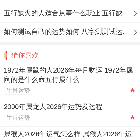
庭留意;这些多合方位合时辰相关！婚嫁事宜
五行缺火的人适合从事什么职业 五行缺火的人适合从事的职业有哪些
需尽量避开岁破方（正北）合三煞方（正
北）进行重要活动，就像迎亲路线应尽量减
如何测试自己的运势如何 八字测测试运运程
少从正北方开始或经过正北方。
猜你喜欢
在这事儿得这么看。娘出门，入门的方向也
需选择吉方，避免凶方！部分例外日期也需
1972年属鼠的人2026年每月财运 1972年属
谨慎选择，如农历的初三、初七、十三、十
鼠的是什么命五行属什么
生肖运势
八、廿二、廿七等日，旧称「三娘煞」日,相
传月老不为三娘牵红线，使其不能出嫁，故
2000年属龙人2026年运势及运程
这些日子基于避讳而不宜结婚.
生肖运势
婚床的安置亦大有讲究,其方位不宜压于梁
属猴人2026年运气怎么样 属猴人2026年运