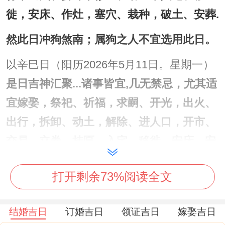
徙，安床、作灶，塞穴、栽种，破土、安葬.
然此日冲狗煞南；属狗之人不宜选用此日。
以辛巳日（阳历2026年5月11日。星期一）
是日吉神汇聚...诸事皆宜,几无禁忌，尤其适
宜嫁娶，祭祀、祈福，求嗣、开光，出火、
出行，拆卸、动土，解除、进人口，开市、
交易，立券、挂匾，入宅、移徙，安床、安
门，上梁、安葬，破土、谢土，但需注意冲
打开剩余73%阅读全文
兔煞东;生肖兔者应避开.
。
壬午日（阳历2026年5月12日、星期二）
此
结婚吉日
订婚吉日
领证吉日
嫁娶吉日
日宜塑绘、冠笄、嫁娶、会亲友、进人口、