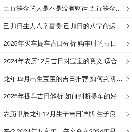
五行缺金的人是不是没有财运 五行缺金的人命运好不好
癸巳日（阳历2026年3月22日，星期日）
:此
日宜嫁娶、祭祀、开光、祈福、求嗣、出
己卯日生人八字富贵 己卯日的八字命运如何
行、出火、进人口、入宅、移徙、安床、拆
2025年买车提车吉日分析 购车时的吉日与禁忌
卸、修造、安门、挂匾、纳财、扫舍！
但忌动土、伐木、安葬、行丧。此日冲牛煞
2024年农历12月吉日对宝宝的意义 适合龙年宝宝出生的日子有哪些
西，属牛者不宜选用。
龙年12月出生宝宝的吉日推荐 如何判断吉日是否适合宝宝
丙午马年婚嫁风水要则
2025年提车吉日解析 如何判断提车的好日子
2026丙午马年太岁位于正南方。岁破之位在
正北方，此二位整年全都不宜大兴土木、安
农历甲辰龙年12月生子吉日详解 生子良辰的影响因素
置婚床或举行决定性仪式，以免冲撞太岁或
辛金2024年财官年，辛金命在2024年是财官年还是财印年