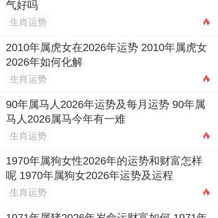
下。不宜对着房门、厕所或镜子 床头最佳靠
气好吗
实墙,期待婚姻稳固，这些布置都需结合当年
生肖运势
吉凶方位来调整。
2010年属虎女在2026年运势 2010年属虎女
2026年如何化解
择吉同筹备注意事项
生肖运势
在这事儿得这么看。择吉日仅是婚姻开始的
90年属马人2026年运势及每月运势 90年属
第一步，后续筹备同样得精心规划...吉日确
马人2026属马今年有一难
定后，最是热门公休假日或传统黄道吉日、
生肖运势
务必尽早预订婚宴酒店、礼仪服务等，优质
1970年属狗女性2026年的运势和财富怎样
条件 往往紧俏，提前一年以上预订是明智之
呢 1970年属狗女2026年运势及运程
举.
生肖运势
选定吉日时最佳能结合新人的生辰八字进行