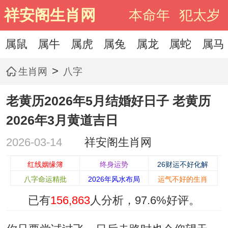
祥安阁生肖网
本命年
犯太岁
属鼠
属牛
属虎
属兔
属龙
属蛇
属马
>
生肖网
八字
老黄历2026年5月结婚好日子 老黄历
2026年3月黄道吉日
2026-03-14
祥安阁生肖网
红线姻缘簿
终身运势
26财运不好化解
八字命运精批
2026年风水布局
运气不好的生肖
已有
156,863
人分析，
97.6%
好评。