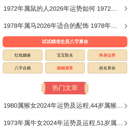
守护能量，来稳固自身气场，抵御流年冲
1972年属鼠的人2026年运势如何 1972年属鼠的最佳婚配属相
煞。
1978年属马2026年适合的配饰 1978年属马2026年运势及每月运势
二、事业运势：将星逢冲下的机遇与困局
试试精准生辰八字算命
2026年属鼠人在事业上会面临怎样的局面？
红线姻缘
宝宝取名
终身运势
属鼠人流年逢「将星」。但将星与太岁相
八字合婚
婚姻测算
姓名算命
冲，发展成「将星逢冲」之局，这预示着事
业上虽有领导才能展现的欲望与机遇，但职
热门文章
权、岗位或负责领域极易发生变动，可能是
岗位调整、部门重组，甚至是职业赛道的转
1980属猴女2024年运势及运程,44岁属猴人2024全年每月运势女性如何
换，原有的计划与部署容易被意外打乱，与
1973年属牛女2024年运势及运程,51岁属牛人2024全年每月运势女性如何
上级、权威部门的关系也需小心维护，易生