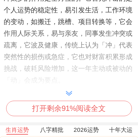
个人运势的稳定性，易引发生活，工作环境
的变动，如搬迁，跳槽、项目转换等，它会
作用人际关系，易与亲友，同事发生冲突或
疏离，它波及健康，传统上认为「冲」代表
突然性的损伤或急症，它也对财富积累形成
挑战，破耗风险增加，这一年主动或被动的
「动」会成为要点。
在如此冲击下，是否有吉星能带来部分缓
解？
打开剩余91%阅读全文
所幸，流年中有「天解」吉星入命，天解星
生肖运势
八字精批
2026运势
十年大运
是一颗化解凶厄、排忧解难的星曜，如同惊