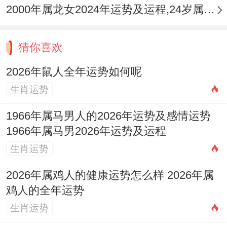
2000年属龙女2024年运势及运程,24岁属龙人2024全年每月运势女性如何
作用显著，地支「子」为属鼠人的「禄」
（可视为财库根基），受午火冲击，代表着
猜你喜欢
「财库受冲」，财务的稳定性被损坏，加之
「大耗」星入命，发展成「冲耗并见」的格
2026年鼠人全年运势如何呢
局，预示今年钱财流动极大，左手进右手
生肖运势
出，且容易有意外的大额支出，如医疗、维
1966年属马男人的2026年运势及感情运势
修、赔偿或投资亏损。
1966年属马男2026年运势及运程
生肖运势
正财收入与偏财投资在领域 分别有何表现？
2026年属鸡人的健康运势怎么样 2026年属
正财方面由于事业变动。收入可能忽高忽
鸡人的全年运势
低，或需要更多奔波劳碌才能有所得，偏财
生肖运势
方面运势极为不稳定，高风险投资如股票、