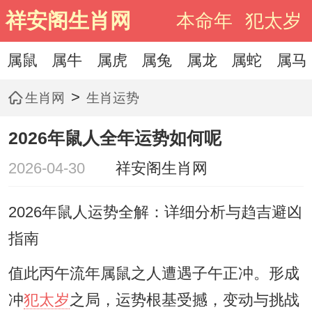
祥安阁生肖网
本命年
犯太岁
属鼠
属牛
属虎
属兔
属龙
属蛇
属马
>
生肖网
生肖运势
2026年鼠人全年运势如何呢
2026-04-30
祥安阁生肖网
2026年鼠人运势全解：详细分析与趋吉避凶
指南
值此丙午流年属鼠之人遭遇子午正冲。形成
冲
犯太岁
之局，运势根基受撼，变动与挑战