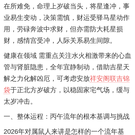
在所难免，命理上岁破当头，将星逢冲，事
业易生变动，决策需慎，财运受驿马星动作
用，劳碌奔波中求财，但亦需防大耗星损
财，感情宫受冲，人际关系易生间隙。
健康在领域 需重点关注水火相激带来的心血
管与肾脏隐患，全年宜静制动，借助吉星天
解之力化解凶厄，可考虑安放
祥安阁联吉锦
袋
于正北方岁破方，以稳固家宅气场，缓与
太岁冲击。
一、整体运程：丙午流年的根本基调与挑战
2026年对属鼠人来讲是怎样的一个流年基