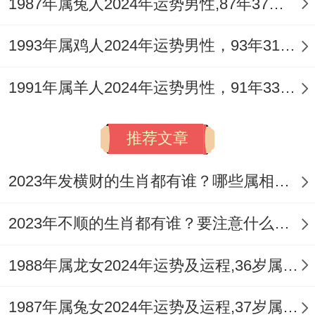
场、观念不同而与同事、合作伙伴发生争
1987年属兔人2024年运势男性,87年37岁属兔男2024年每月运程怎么样
执，甚至引发官非口舌，谨记「对事不对
1993年属鸡人2024年运势男性，93年31岁属鸡男2024年每月运程怎么样
人」，避免情绪化对抗，可借助流年九宫飞
星布局，在正西方是非位摆放
祥安阁龟蛇延
1991年属羊人2024年运势男性，91年33岁属羊男2024年每月运程怎么样
寿
摆件，以玄武（龟蛇合体）的镇守之力化
解是非，增进人际与谐。
推荐文章
是否有创业或转换跑道的时机？
2023年发横财的生肖都有谁？哪些属相财运旺盛？
流年变动大，主动求变需有万全准备，若原
2023年不顺的生肖都有谁？要注意什么呢？
有领域已无发展空间，驿马星动可能带来异
地或跨行业的新契机，但务必进行周密的市
1988年属龙女2024年运势及运程,36岁属龙人2024全年每月运势女性如何
场调研与风险介绍，切忌因一时冲动或对现
1987年属兔女2024年运势及运程,37岁属兔人2024全年每月运势女性如何
状不满而盲目投入，今年更适合为未来的转