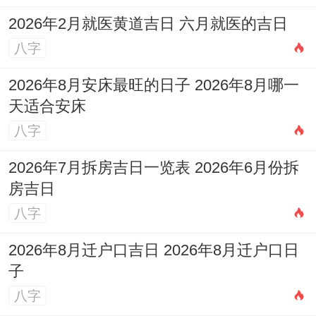
2026年2月就医黄道吉日 六月就医的吉日
今年的财务步骤应以「保守」同「防守」为
八字
主。做好预算，强制储蓄，预留出足够的应
急资金，可考虑将部分资产转化为保值性较
2026年8月安床最旺的日子 2026年8月哪一
天适合安床
强的实物，若想提升正财运势，可在家居或
八字
办公场所的正东方正财位，摆放
祥安阁聚宝
皆财
摆件，凝聚财气，但更重要的是脚踏实
2026年7月拆房吉日一览表 2026年6月份拆
地工作。
房吉日
八字
是否有通过「动」来求财的途径？
2026年8月迁户口吉日 2026年8月迁户口日
「驿马」星动，暗示「动中求财」，对于从
子
事销售、贸易、咨询等需要出差或与外埠联
八字
系的属鼠人多走动反而可能带来业务机遇，