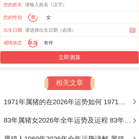
您的姓名
涛骇浪中的一座灯塔，它代表着，尽管困难
您的性别
男
女
重重，但属鼠人最终有望通过自身的智慧、
出生日期
努力或借助外力，找到解决问题、转危为安
感情状态
单身
有伴
的方法，天解星的力量重要体现在「事后化
解」，过程依然艰辛，不可掉以轻心。
立即测算
除了冲太岁，还有哪些重要的神煞需要看？
相关文章
流年遇「大耗」星，这是一颗与破财，损耗
直接相关的小凶星，冲太岁自身已带来动
1971年属猪的在2026年运势如何 1971年属猪的佩戴什么最旺运
荡，再逢大耗，更需警惕计划外的重大开
83年属猪女2026年全年运势及运程 83年属猪女2026年运势及每月运势
支，财物损失、投资失利或借贷纠纷，「驿
马」星与冲太岁同宫，代表着动象加剧，出
属鸡人1969年2026年全年运势详解 属鸡人1969年出生的职业选择