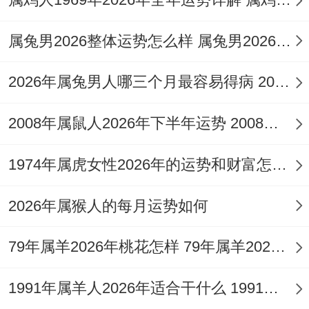
差，奔波、远行或工作频繁变动的情况会显
著增多，虽劳碌，但也可能暗藏异地机遇。
属兔男2026整体运势怎么样 属兔男2026年婚姻
面对这样的流年属鼠人应秉持怎样的核心心
2026年属兔男人哪三个月最容易得病 2026年属兔男全年运势如何
态？
2008年属鼠人2026年下半年运势 2008年属鼠人2026年运势及运程
核心心态应是「以稳应变。以柔克刚」，切
忌在变局中意气用事，做出冲动的重大决
1974年属虎女性2026年的运势和财富怎样呢 1974年属虎女最佳婚配
定，宜将今年视为一个调整期、充电期，对
2026年属猴人的每月运势如何
外界变化保持敏锐观察，对内则修心养性，
提升抗压技能 ，不妨佩戴专属护身吉祥物，
79年属羊2026年桃花怎样 79年属羊2026年桃花运怎么样
如
祥安阁牛钱纳宝
黑曜石吊坠，借助其
1991年属羊人2026年适合干什么 1991年属羊人最难熬年龄
「牛」（子丑相合）的合与之力与黑曜石的