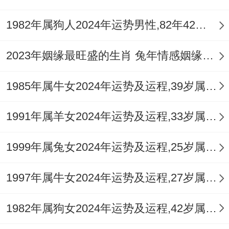
变打下基础，积累条件 与人脉。
1982年属狗人2024年运势男性,82年42岁属狗男2024年每月运程怎么样
怎样提升事业上的抗风险技能 ？
2023年姻缘最旺盛的生肖 兔年情感姻缘运比较旺的属相
另一方面加强专业技能学习。让自己成为不
1985年属牛女2024年运势及运程,39岁属牛人2024全年每月运势女性如何
可轻易替代的角色；另另一方面拓展人脉网
络，但需甄别良友，可在办公室或书房东北
1991年属羊女2024年运势及运程,33岁属羊人2024全年每月运势女性如何
方文昌位，摆放
祥安阁登榜扬名
摆件，借助
文昌塔与卷书的能量，启迪智慧，稳固事业
1999年属兔女2024年运势及运程,25岁属兔人2024全年每月运势女性如何
根基，让决策更清晰明智。
1997年属牛女2024年运势及运程,27岁属牛人2024全年每月运势女性如何
三、财富运势：财库受冲与大耗损财的应对
1982年属狗女2024年运势及运程,42岁属狗人2024全年每月运势女性如何
冲太岁对属鼠人的财运作用究竟有多大？