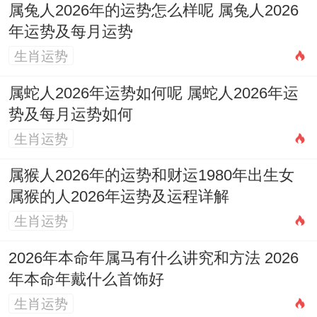
属兔人2026年的运势怎么样呢 属兔人2026
投机性项目务必远离，极易血本无归，任何
年运势及每月运势
看似高回报的机遇背后都可能隐藏陷阱，切
生肖运势
勿贪心。
属蛇人2026年运势如何呢 属蛇人2026年运
有哪些需要特别警惕的破财风险？
势及每月运势如何
首要风险是合作破财。与朋友、亲戚产生财
生肖运势
务往来需立好规矩，避免糊涂账，其次是身
属猴人2026年的运势和财运1980年出生女
体健康造成的破财，需提前做好保障，再者
属猴的人2026年运势及运程详解
是车辆、电子设备等贵重物品的损坏或遗
生肖运势
失，要警惕合同纠纷、罚款等法律相关财务
2026年本命年属马有什么讲究和方法 2026
损失。
年本命年戴什么首饰好
生肖运势
在这样的财运形势下，应当怎样管理资产？