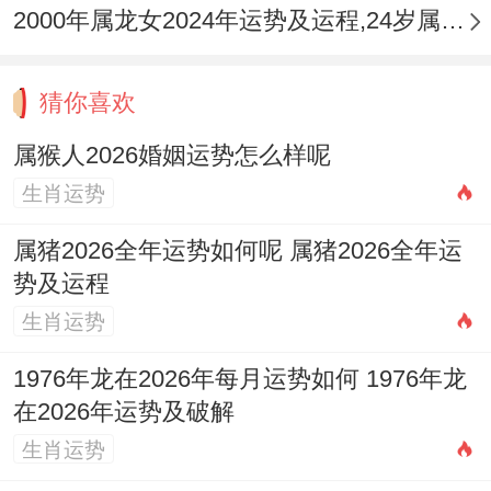
关系，已婚者则要警惕因工作应酬或异性同
2000年属龙女2024年运势及运程,24岁属龙人2024全年每月运势女性如何
事往来过密引发的信任危机，此年感情稳定
的关键，在于将「七杀」的魄力用于共同解
猜你喜欢
决家庭经济或子女教育等实际问题，而非彼
属猴人2026婚姻运势怎么样呢
此争执。
生肖运势
1992年壬申猴（虚岁35）：流年丙火为「偏
属猪2026全年运势如何呢 属猪2026全年运
财」。午火为「正官」，对于男性，此年偏
势及运程
财透出，异性缘份活跃，但多为露水情缘或
生肖运势
短暂吸引，不利婚姻稳定，想步入稳定关系
1976年龙在2026年每月运势如何 1976年龙
或维护现有婚姻，需克制心性，将精力投入
在2026年运势及破解
事业或共同财富积累，对于女性，此年遇到
生肖运势
的异性可能经济条件或社交技能 明显，但关