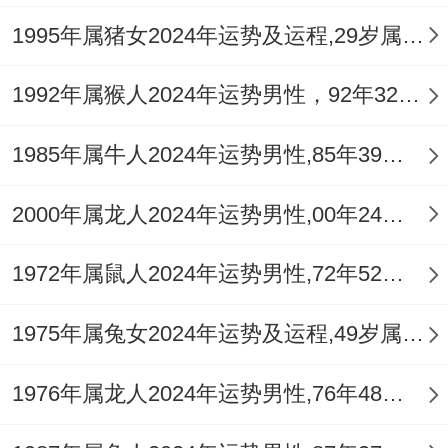
喜。
1995年属猪女2024年运势及运程,29岁属猪人2024全年每月运势女性如何
不同年份属猴人2026年感情运程
1992年属猴人2024年运势男性，92年32岁属猴男2024年每月运程怎么样
1956年丙申猴（虚岁71）：此年天克地冲之
势显著。但生于丙申年者，流年天干丙火为
1985年属牛人2024年运势男性,85年39岁属牛男2024年每月运程怎么样
「比肩」，地支午火为「正官」，当上「官
2000年属龙人2024年运势男性,00年24岁属龙男2024年每月运程怎么样
星坐旺」遇「比肩」之象，感情方面老夫妻
更需注意彼此健康起伏带来的相互照料压
1972年属鼠人2024年运势男性,72年52岁属鼠男2024年每月运程怎么样
力，易因关注则乱产生口角。
1975年属兔女2024年运势及运程,49岁属兔人2024全年每月运势女性如何
1976年属龙人2024年运势男性,76年48岁属龙男2024年每月运程怎么样
而「比肩」亦代表同辈友人多与老友相聚、
参与温与的社区活动，反而能疏解情绪，并