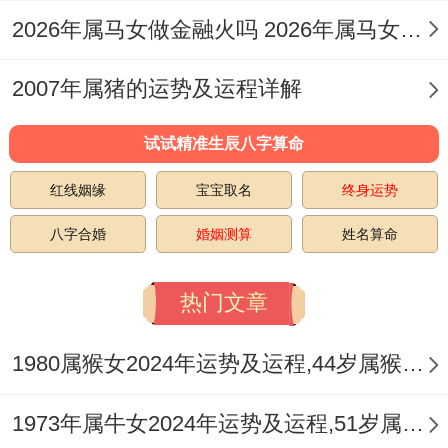
属性可通过具体方位与物品进行调节，而流
2026年属马女做金融火吗 2026年属马女全年运势如何
年亦有「红鸾」星之残余气韵流转，只要主
2007年属猪的运势及运程详解
动营造浪漫、积极参与社交，便能引动此吉
星之力，冲淡孤寂之感。
试试精准生辰八字算命
尤其在农历二月、八月等桃花气息较旺的月
红线姻缘
宝宝取名
终身运势
份。多参与喜庆场合或兴趣聚会，帮助吸引
八字合婚
婚姻测算
姓名算命
正缘，对于已婚人士，此年需格外用心经营
热门文章
日常仪式感，避免因习以为常而使关系趋于
冷淡，可借共同规划短期旅行或学习新技能
1980属猴女2024年运势及运程,44岁属猴人2024全年每月运势女性如何
来重燃火花，其核心在于，主动向外「破
孤」，向内「除晦」，才能显化「红鸾」之
1973年属牛女2024年运势及运程,51岁属牛人2024全年每月运势女性如何