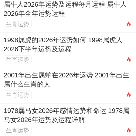
属牛人2026年运势及运程每月运程 属牛人
系发展易受物质因素作用，此年成婚意愿强
2026年全年运势运程
烈的92年属猴人需考察对方人品与经济观念
生肖运势
的长期稳定性，不宜闪婚。
1998属虎的2026年运势如何 1998属虎人
2004年甲申猴（虚岁23）：流年丙火为「食
2026下半年运势及运程
生肖运势
神」。午火为「正官」，食神生发，才华外
露，魅力值提升，利于单身者在学习、才艺
2001年出生属蛇在2026年运势 2001年出生
展示场合吸引异性关注，感情体验浪漫而愉
属什么生肖的人
快，但「食神」亦存挑剔之心，容易对伴侣
生肖运势
的细节不满，对于年轻情侣，此年关系有
1978属马女2026年感情运势和命运 1978属
「试炼」色彩，共同参与创造性活动或短期
马女2026年运势及运程详解
旅行能增进感情，但需避免因任性、赌气而
生肖运势