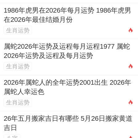
轻易分手，此年结识的对象，往往始于共同
1986年虎男在2026年每月运势 1986年虎男
的兴趣爱好。
在2026年最佳结婚月份
生肖运势
2016年丙申猴（虚岁11）：此年对于年幼的
属猴孩童来讲情感运势重要体现在家庭关系
属蛇2026年运势及运程每月运程1977 属蛇
2026年运势及运程及每月运势
与早期社交，流年天干丙火为「比肩」，小
生肖运势
朋友可能更热衷于与同伴玩耍，对父母的直
接依恋略有减少，此为成长自然过程，家长
2026年属蛇人的全年运势2001出生 2026年
需注意其校园人际关系，引导其学会分享与
属蛇人幸运色
解决小冲突，家庭内部，父母间与谐的关系
生肖运势
是孩子感受「感情运势」最直接的晴雨表，
26年五月搬家吉日有哪些 5月26日搬家黄道
为其提供稳定的情感支持环境至关重要。
吉日