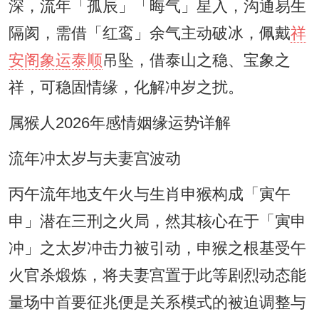
深，流年「孤辰」「晦气」星入，沟通易生
隔阂，需借「红鸾」余气主动破冰，佩戴
祥
安阁象运泰顺
吊坠，借泰山之稳、宝象之
祥，可稳固情缘，化解冲岁之扰。
属猴人2026年感情姻缘运势详解
流年冲太岁与夫妻宫波动
丙午流年地支午火与生肖申猴构成「寅午
申」潜在三刑之火局，然其核心在于「寅申
冲」之太岁冲击力被引动，申猴之根基受午
火官杀煅炼，将夫妻宫置于此等剧烈动态能
量场中首要征兆便是关系模式的被迫调整与