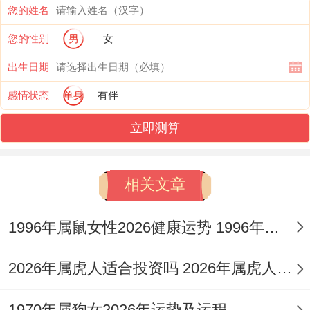
您的姓名
能在亲密而热情中保持清醒，化压力为鞭
您的性别
男
女
策，对于男命，丙火七杀则可能映射为感情
出生日期
领域中的竞争者，或是自身在情感表达上过
感情状态
单身
有伴
于直接、急切，易造成误会。
立即测算
接续地支午火「正官」之气。此年感情事件
往往带有「先难后易」、「先冲突后认可」
相关文章
的色彩，尤其对于适婚年龄的属猴女性，可
能会经历一段颇具考验但最终走向正式的恋
1996年属鼠女性2026健康运势 1996年属鼠女的克星
情。
2026年属虎人适合投资吗 2026年属虎人适合投资买网约车吗
当感情中出现矛盾时此七杀能量也提示需注
意外界压力或长辈意见对关系的干预，想令
1970年属狗女2026年运势及运程