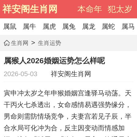
祥安阁生肖网
本命年
犯太岁
属鼠
属牛
属虎
属兔
属龙
属蛇
属马
>
生肖网
生肖运势
属猴人2026婚姻运势怎么样呢
2026-05-03
祥安阁生肖网
寅申冲太岁之年申猴婚姻宫逢驿马动荡。天
干丙火七杀透出，女命感情易遇强势缘分，
男命则需防情场竞争，夫妻宫若见子辰，半
合水局可化冲为合，反主因变动而情感加