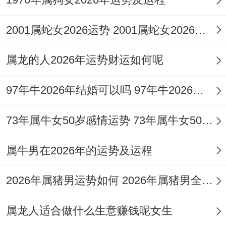
关系与谐发展，可考虑佩戴祥安阁九艳利贵
手链，以其柔与气场增进沟通魅力，化解七
2001属蛇女2026运势 2001属蛇女2026年的运势及运程
杀带来的刚硬之气，使良缘更易促成。
属龙的人2026年运势财运如何呢
神煞交织下的情感氛围
97年牛2026年结婚可以吗 97年牛2026年农历几月结婚
「孤辰」星入命，此星曜常暗示内心易感孤
寂，或倾向于自我沉浸，即使身处亲密关系
73年属牛女50岁感情运势 73年属牛女50岁后命运
中也或有沟通不畅、感觉对方难以全然理解
属牛男在2026年的运势及运程
自己的倾向，伴随「晦气」星的干扰，琐事
纷争与无端误会发生的概率增高，例如因约
2026年属猪男运势如何 2026年属猪男全年运势
定遗忘、信息错漏等小事引发不快。
属龙人适合做什么生意赚钱呢女生
但这组神煞的作用并非不可调与。因其五行