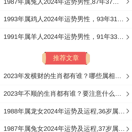
1987年属兔人2024年运势男性,87年37岁属兔男2024年每月运程怎么样
将积极氛围带回家庭，其婚姻稳定之基，在
于数十年相伴形成的默契，此年重点在于健
1993年属鸡人2024年运势男性，93年31岁属鸡男2024年每月运程怎么样
康互保，情感反在共度时艰中深化。
1991年属羊人2024年运势男性，91年33岁属羊男2024年每月运程怎么样
1968年戊申猴（虚岁59）：流年丙火为「偏
印」。午火为「正官」，是...合起来的「官
推荐文章
印相生」之局，对于此年龄段的属猴人感情
2023年发横财的生肖都有谁？哪些属相财运旺盛？
关系趋于平稳与精神层面的共鸣。
偏印生身，利于共同参与文化、艺术、养生
2023年不顺的生肖都有谁？要注意什么呢？
等怡情养性的活动，或就人生下一阶段的规
1988年属龙女2024年运势及运程,36岁属龙人2024全年每月运势女性如何
划进行详细交流，易获得共识，但偏印亦偶
有孤僻、多思之性，需避免因过度关注个人
1987年属兔女2024年运势及运程,37岁属兔人2024全年每月运势女性如何