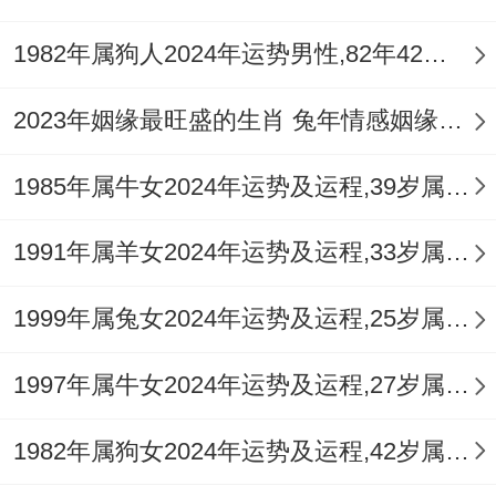
精神世界而忽略了伴侣的情感需求，随土印
1982年属狗人2024年运势男性,82年42岁属狗男2024年每月运程怎么样
星透出，家庭不动产或子女事务可能成为夫
妻交流的重点，处理得当可成为情感粘合
2023年姻缘最旺盛的生肖 兔年情感姻缘运比较旺的属相
剂。
1985年属牛女2024年运势及运程,39岁属牛人2024全年每月运势女性如何
1980年庚申猴（虚岁47）：流年丙火为「七
杀」。午火为「正官」，官杀混杂之势明
1991年属羊女2024年运势及运程,33岁属羊人2024全年每月运势女性如何
朗，此年在感情与事业平衡上挑战颇大，易
1999年属兔女2024年运势及运程,25岁属兔人2024全年每月运势女性如何
因工作压力、职场人际烦恼而将负面情绪迁
延至家庭。
1997年属牛女2024年运势及运程,27岁属牛人2024全年每月运势女性如何
对于单身者，身边出现的异性关系可能较为
1982年属狗女2024年运势及运程,42岁属狗人2024全年每月运势女性如何
复杂，需明辨对方真实意图，避免卷入多角