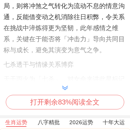
局，则将冲煞之气转化为流动不息的情意沟
通，反能借变动之机消除往日积弊，令关系
在挑战中淬炼得更为坚韧，此年感情之维
系，关键在于能否将「冲击力」导向共同目
标与成长，避免其演变为意气之争。
七杀透干与情缘关系博弈
天干丙火为「七杀」，对女命来讲此星标记
一段充斥亲密而热情与挑战的缘分，对方可
能具备强势、果决或社会地位突出的特质，
打开剩余83%阅读全文
吸引力强但关系推进中压力亦不容小觑。
生肖运势
八字精批
2026运势
十年大运
想把握此类情缘，需自身命局印星有力，才