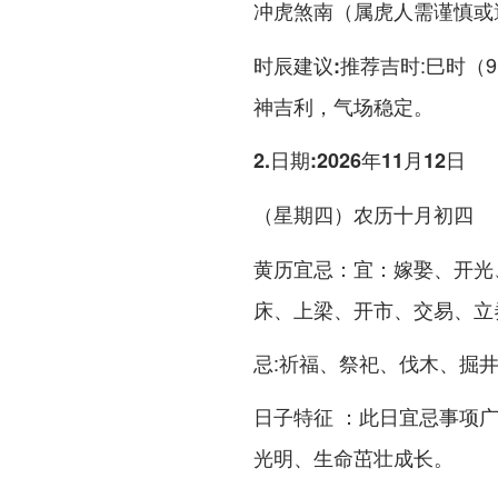
冲虎煞南（属虎人需谨慎或
推荐吉时:巳时（9:
时辰建议:
神吉利，气场稳定。
2.日期:2026年11月12日
（星期四）农历十月初四
宜：嫁娶、开光
黄历宜忌：
床、上梁、开市、交易、立
忌:祈福、祭祀、伐木、掘
此日宜忌事项
日子特征 ：
光明、生命茁壮成长。