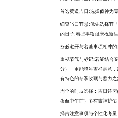
选择值神为
首选黄道吉日:
优先选择宜
细查当日宜忌:
的日子,着些事项跟庆祝新
务必避开与着些事项相冲的
若能结合
重视节气与标记:
分），更能增添吉祥寓意，2
有特色的冬季收藏与蓄力之
吉日还需
周全的时辰选择：
夜至中午前）多有吉神护佑
择吉注意事项与个性化考量