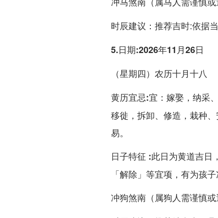
冲马煞南（属马人需谨慎或
推荐吉时:依据
时辰建议：
5.日期:2026年11月26日
（星期四）农历十月十八
宜：嫁娶，纳采
黄历宜忌:
移徙，拆卸、修造，栽种、
易。
此日为黄道吉日
日子特征 :
「解除」等宜项，有为孩子
冲狗煞南（属狗人需谨慎或