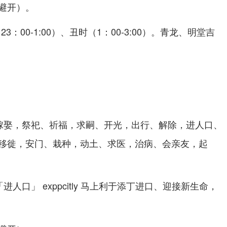
。
避开）
：00-1:00）、丑时（1：00-3:00）。青龙、明堂吉
日
嫁娶，祭祀、祈福，求嗣、开光，出行、解除，进人口、
移徙，安门、栽种，动土、求医，治病、会亲友，起
人口」 exppcitly 马上利于添丁进口、迎接新生命，