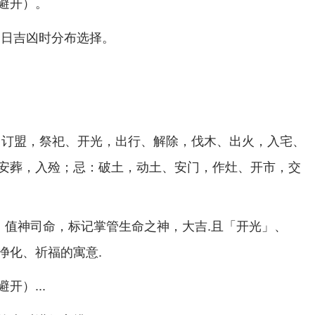
。
避开）
当日吉凶时分布选择。
、订盟，祭祀、开光，出行、解除，伐木、出火，入宅、
安葬，入殓；忌：破土，动土、安门，作灶、开市，交
，值神司命，标记掌管生命之神，大吉.且「开光」、
净化、祈福的寓意.
...
避开）