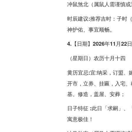
冲鼠煞北（属鼠人需谨慎或
推荐吉时：子时（23
时辰建议:
神护佑、事宜顺畅。
4.【日期】2026年11月22
（星期日）农历十月十四
宜:纳采，订盟、
黄历宜忌:
开市，立券、挂匾，入宅、
基、修造，盖屋、安葬；
此日「求嗣」、「进
日子特征 :
寓意极佳！