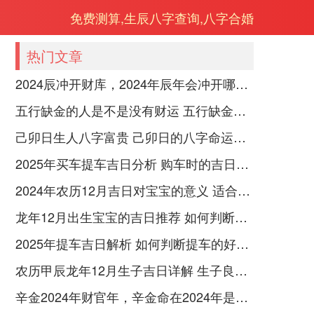
免费测算,生辰八字查询,八字合婚
热门文章
2024辰冲开财库，2024年辰年会冲开哪些人的财库
五行缺金的人是不是没有财运 五行缺金的人命运好不好
己卯日生人八字富贵 己卯日的八字命运如何
2025年买车提车吉日分析 购车时的吉日与禁忌
2024年农历12月吉日对宝宝的意义 适合龙年宝宝出生的日子有哪些
龙年12月出生宝宝的吉日推荐 如何判断吉日是否适合宝宝
2025年提车吉日解析 如何判断提车的好日子
农历甲辰龙年12月生子吉日详解 生子良辰的影响因素
辛金2024年财官年，辛金命在2024年是财官年还是财印年