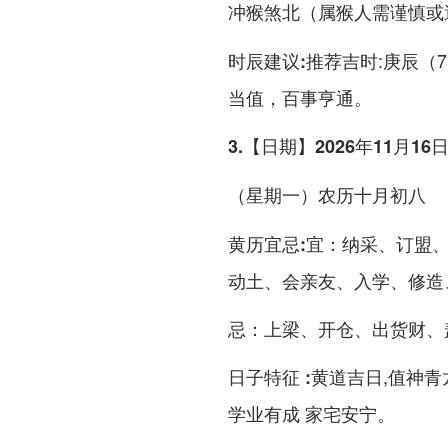
冲猴煞北（属猴人需谨慎或
推荐吉时:庚辰（7：
时辰建议:
当值，百事亨通。
3.【日期】2026年11月16
（星期一）农历十月初八
宜：纳采、订盟
黄历宜忌:
动土、会亲友、入学、修造
忌：上梁、开仓、出货财、
黄道吉日,值神青
日子特征 :
学业有成 家宅安宁。