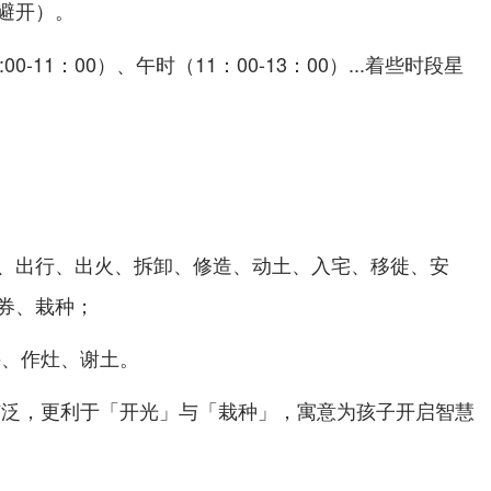
。
避开）
00-11：00）、午时（11：00-13：00）...着些时段星
、出行、出火、拆卸、修造、动土、入宅、移徙、安
券、栽种；
井、作灶、谢土。
广泛，更利于「开光」与「栽种」，寓意为孩子开启智慧