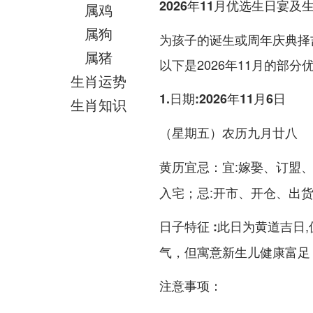
2026年11月优选生日宴及
属鸡
属狗
为孩子的诞生或周年庆典择
属猪
以下是2026年11月的部分
生肖运势
1.日期:2026年11月6日
生肖知识
（星期五）农历九月廿八
宜:嫁娶、订盟
黄历宜忌：
入宅；忌:开市、开仓、出货
此日为黄道吉日
日子特征 :
气，但寓意新生儿健康富足
注意事项：