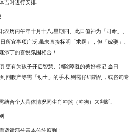
体吉时进行安排.
想
26日;农历丙午年十月十八,星期四、此日值神为「司命」、
当日所宜事项广泛;虽未直接标明「求嗣」，但「嫁娶」、
庭添丁的喜悦氛围相合！
项,更有为孩子开启智慧、消除障礙的美好标记.当日
系到剖腹产等需「动土」的手术,则需仔细斟酌，或咨询专
需结合个人具体情况同生肖冲煞（冲狗）来判断。
则
需遵循部分基本传统原则：